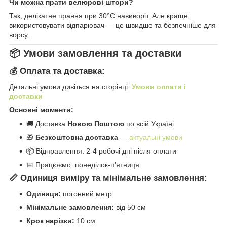
Чи можна прати велюрові штори?
Так, делікатне прання при 30°C навиворіт. Але краще
використовувати відпарювач — це швидше та безпечніше для
ворсу.
📦 Умови замовлення та доставки
💰 Оплата та доставка:
Детальні умови дивіться на сторінці:
Умови оплати і
доставки
Основні моменти:
🚚 Доставка
Новою Поштою
по всій Україні
🎁
Безкоштовна доставка
—
актуальні умови
📦 Відправлення: 2-4 робочі дні після оплати
📅 Працюємо: понеділок-п'ятниця
📏 Одиниця виміру та мінімальне замовлення:
Одиниця:
погонний метр
Мінімальне замовлення:
від 50 см
Крок нарізки:
10 см