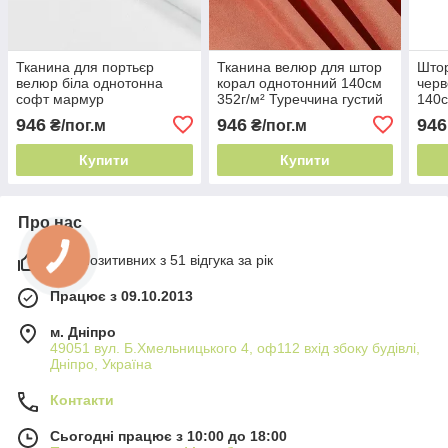
Тканина для портьєр
Тканина велюр для штор
Штор
велюр біла однотонна
корал однотонний 140см
черв
софт мармур
352г/м² Туреччина густий
140с
вогнетривкий 280см 249г/
ворс
густ
946
946
946
₴/пог.м
₴/пог.м
м² Туреччина густий ворс
Купити
Купити
Про нас
98% позитивних з 51 відгука за рік
Працює з 09.10.2013
м. Дніпро
49051 вул. Б.Хмельницького 4, оф112 вхід збоку будівлі,
Дніпро, Україна
Контакти
Сьогодні працює з 10:00 до 18:00