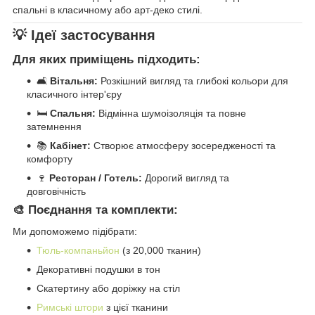
спальні в класичному або арт-деко стилі.
💡 Ідеї застосування
Для яких приміщень підходить:
🛋️
Вітальня:
Розкішний вигляд та глибокі кольори для
класичного інтер'єру
🛏️
Спальня:
Відмінна шумоізоляція та повне
затемнення
📚
Кабінет:
Створює атмосферу зосередженості та
комфорту
🍷
Ресторан / Готель:
Дорогий вигляд та
довговічність
🎨 Поєднання та комплекти:
Ми допоможемо підібрати:
Тюль-компаньйон
(з 20,000 тканин)
Декоративні подушки в тон
Скатертину або доріжку на стіл
Римські штори
з цієї тканини