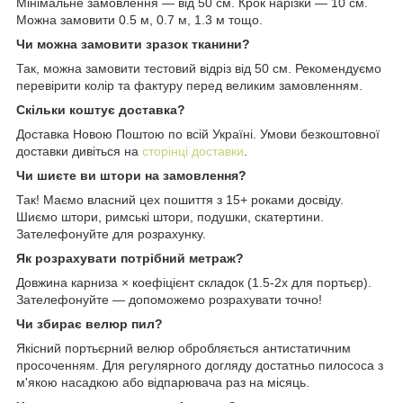
Мінімальне замовлення — від 50 см. Крок нарізки — 10 см.
Можна замовити 0.5 м, 0.7 м, 1.3 м тощо.
Чи можна замовити зразок тканини?
Так, можна замовити тестовий відріз від 50 см. Рекомендуємо
перевірити колір та фактуру перед великим замовленням.
Скільки коштує доставка?
Доставка Новою Поштою по всій Україні. Умови безкоштовної
доставки дивіться на
сторінці доставки
.
Чи шиєте ви штори на замовлення?
Так! Маємо власний цех пошиття з 15+ роками досвіду.
Шиємо штори, римські штори, подушки, скатертини.
Зателефонуйте для розрахунку.
Як розрахувати потрібний метраж?
Довжина карниза × коефіцієнт складок (1.5-2x для портьєр).
Зателефонуйте — допоможемо розрахувати точно!
Чи збирає велюр пил?
Якісний портьєрний велюр обробляється антистатичним
просоченням. Для регулярного догляду достатньо пилососа з
м'якою насадкою або відпарювача раз на місяць.