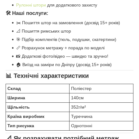
Рулонні штори
для додаткового захисту
🛠️ Наші послуги:
✂️ Пошиття штор на замовлення (досвід 15+ років)
📐 Пошиття римських штор
🎯 Підбір комплектів (тюль, подушки, скатертини)
📏 Розрахунок метражу + порада по моделі
📸 Додаткові фото/відео — швидко та зручно!
🏠 Виїзд на заміри по Дніпру (досвід 15+ років)
📊 Технічні характеристики
Склад
Поліестер
Ширина
140см
Щільність
352г/м²
Країна виробник
Туреччина
Тип рисунка
Однотонні
📐 Як розрахувати потрібний метраж