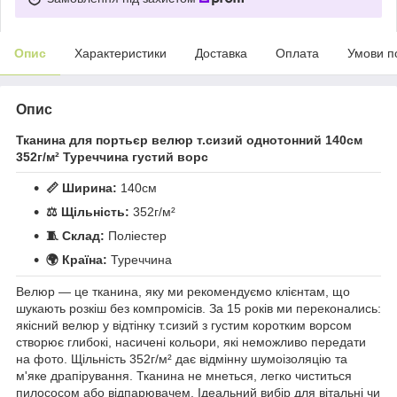
Опис
Характеристики
Доставка
Оплата
Умови п
Опис
Тканина для портьєр велюр т.сизий однотонний 140см
352г/м² Туреччина густий ворс
📏 Ширина:
140см
⚖️ Щільність:
352г/м²
🧵 Склад:
Поліестер
🌍 Країна:
Туреччина
Велюр — це тканина, яку ми рекомендуємо клієнтам, що
шукають розкіш без компромісів. За 15 років ми переконались:
якісний велюр у відтінку т.сизий з густим коротким ворсом
створює глибокі, насичені кольори, які неможливо передати
на фото. Щільність 352г/м² дає відмінну шумоізоляцію та
м'яке драпірування. Тканина не мнеться, легко чиститься
пилососом або відпарювачем. Ідеальний вибір для вітальні чи