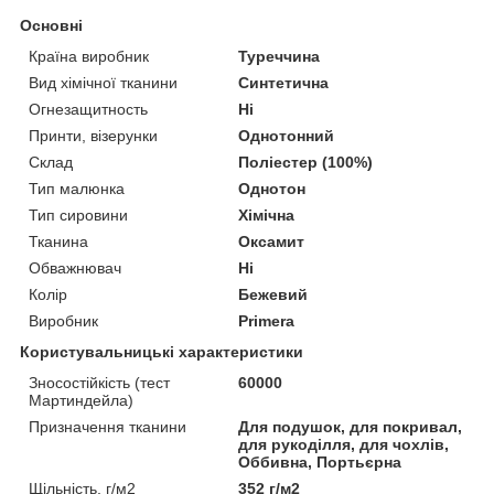
Основні
Країна виробник
Туреччина
Вид хімічної тканини
Синтетична
Огнезащитность
Ні
Принти, візерунки
Однотонний
Склад
Поліестер (100%)
Тип малюнка
Однотон
Тип сировини
Хімічна
Тканина
Оксамит
Обважнювач
Ні
Колір
Бежевий
Виробник
Primera
Користувальницькі характеристики
Зносостійкість (тест
60000
Мартиндейла)
Призначення тканини
Для подушок, для покривал,
для рукоділля, для чохлів,
Оббивна, Портьєрна
Щільність, г/м2
352 г/м2