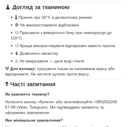
🧹 Догляд за тканиною
🌡️ Прання при 30°C в делікатному режимі
🚫 Не використовувати відбілювачі
👕 Прасувати з виворітного боку при температурі до
110°C
💨 Краще використовувати відпарювач замість праски
🧴 Дозволено хімчистку
⚠️ Не викручувати — дати воді стекти
💡 Для велюру:
прасувати тільки за напрямком ворсу або
відпарювати. Не чистити щіткою проти ворсу.
❓ Часті запитання
Як замовити тканину?
Натисніть кнопку «Купити» або зателефонуйте +380(50)208-
57-98 (Viber, Telegram). Ми підтвердимо наявність та
оформимо замовлення.
Яке мінімальне замовлення?