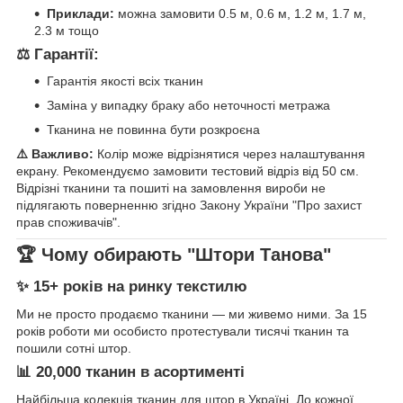
Приклади:
можна замовити 0.5 м, 0.6 м, 1.2 м, 1.7 м,
2.3 м тощо
⚖️ Гарантії:
Гарантія якості всіх тканин
Заміна у випадку браку або неточності метража
Тканина не повинна бути розкроєна
⚠️ Важливо:
Колір може відрізнятися через налаштування
екрану. Рекомендуємо замовити тестовий відріз від 50 см.
Відрізні тканини та пошиті на замовлення вироби не
підлягають поверненню згідно Закону України "Про захист
прав споживачів".
🏆 Чому обирають "Штори Танова"
✨ 15+ років на ринку текстилю
Ми не просто продаємо тканини — ми живемо ними. За 15
років роботи ми особисто протестували тисячі тканин та
пошили сотні штор.
📊 20,000 тканин в асортименті
Найбільша колекція тканин для штор в Україні. До кожної