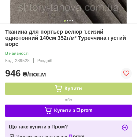
Тканина для портьєр велюр т.сизий
однотонний 140см 352г/м² Туреччина густий
ворс
В наявності
Код: 289528
Роздріб
946
₴/пог.м
Купити
або
Купити з
Що таке купити з Пром?
Замовлення під захистом