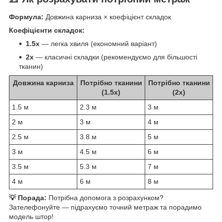
Формула:
Довжина карниза × коефіцієнт складок
Коефіцієнти складок:
1.5x
— легка хвиля (економний варіант)
2x
— класичні складки (рекомендуємо для більшості
тканин)
Довжина карниза
Потрібно тканини
Потрібно тканини
(1.5x)
(2x)
1.5 м
2.3 м
3 м
2 м
3 м
4 м
2.5 м
3.8 м
5 м
3 м
4.5 м
6 м
3.5 м
5.3 м
7 м
4 м
6 м
8 м
💡 Порада:
Потрібна допомога з розрахунком?
Зателефонуйте — підрахуємо точний метраж та порадимо
модель штор!