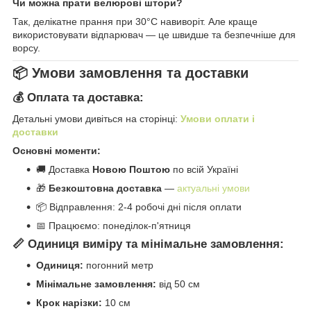
Чи можна прати велюрові штори?
Так, делікатне прання при 30°C навиворіт. Але краще
використовувати відпарювач — це швидше та безпечніше для
ворсу.
📦 Умови замовлення та доставки
💰 Оплата та доставка:
Детальні умови дивіться на сторінці:
Умови оплати і
доставки
Основні моменти:
🚚 Доставка
Новою Поштою
по всій Україні
🎁
Безкоштовна доставка
—
актуальні умови
📦 Відправлення: 2-4 робочі дні після оплати
📅 Працюємо: понеділок-п'ятниця
📏 Одиниця виміру та мінімальне замовлення:
Одиниця:
погонний метр
Мінімальне замовлення:
від 50 см
Крок нарізки:
10 см