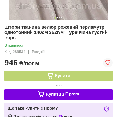
Штори тканина велюр рожевий перламутр
однотонний 140см 352г/м² Туреччина густий
ворс
В наявності
Код: 289534
Роздріб
946
₴/пог.м
Купити
або
Купити з
Що таке купити з Пром?
Замовлення під захистом