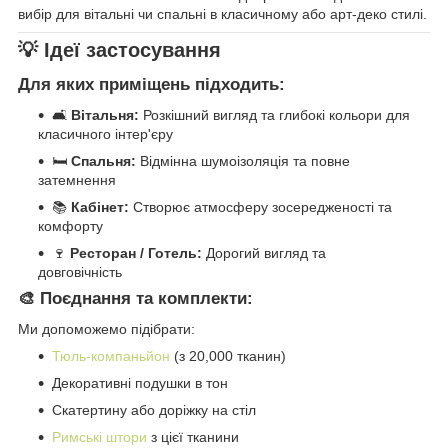
вибір для вітальні чи спальні в класичному або арт-деко стилі.
💡 Ідеї застосування
Для яких приміщень підходить:
🛋️
Вітальня:
Розкішний вигляд та глибокі кольори для
класичного інтер'єру
🛏️
Спальня:
Відмінна шумоізоляція та повне
затемнення
📚
Кабінет:
Створює атмосферу зосередженості та
комфорту
🍷
Ресторан / Готель:
Дорогий вигляд та
довговічність
🎨 Поєднання та комплекти:
Ми допоможемо підібрати:
Тюль-компаньйон
(з 20,000 тканин)
Декоративні подушки в тон
Скатертину або доріжку на стіл
Римські штори
з цієї тканини