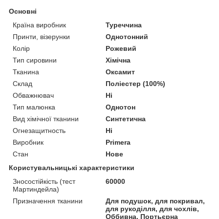
Основні
Країна виробник
Туреччина
Принти, візерунки
Однотонний
Колір
Рожевий
Тип сировини
Хімічна
Тканина
Оксамит
Склад
Поліестер (100%)
Обважнювач
Ні
Тип малюнка
Однотон
Вид хімічної тканини
Синтетична
Огнезащитность
Ні
Виробник
Primera
Стан
Нове
Користувальницькі характеристики
Зносостійкість (тест
60000
Мартиндейла)
Призначення тканини
Для подушок, для покривал,
для рукоділля, для чохлів,
Оббивна, Портьєрна