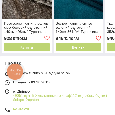
Портьєрна тканина велюр
Велюр тканина синьо-
Ткан
сіро-бежевий однотонний
зелений однотонний
кора
140см 498г/м² Туреччина
140см 361г/м² Туреччина
352г
густий ворс
густий ворс
ворс
928
946
946
₴/пог.м
₴/пог.м
Купити
Купити
Про нас
КНОПКА
98% позитивних з 51 відгука за рік
ЗВ'ЯЗКУ
Працює з 09.10.2013
м. Дніпро
49051 вул. Б.Хмельницького 4, оф112 вхід збоку будівлі,
Дніпро, Україна
Контакти