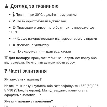
🧹 Догляд за тканиною
🌡️ Прання при 30°C в делікатному режимі
🚫 Не використовувати відбілювачі
👕 Прасувати з виворітного боку при температурі до
110°C
💨 Краще використовувати відпарювач замість праски
🧴 Дозволено хімчистку
⚠️ Не викручувати — дати воді стекти
💡 Для велюру:
прасувати тільки за напрямком ворсу або
відпарювати. Не чистити щіткою проти ворсу.
❓ Часті запитання
Як замовити тканину?
Натисніть кнопку «Купити» або зателефонуйте +380(50)208-
57-98 (Viber, Telegram). Ми підтвердимо наявність та
оформимо замовлення.
Яке мінімальне замовлення?