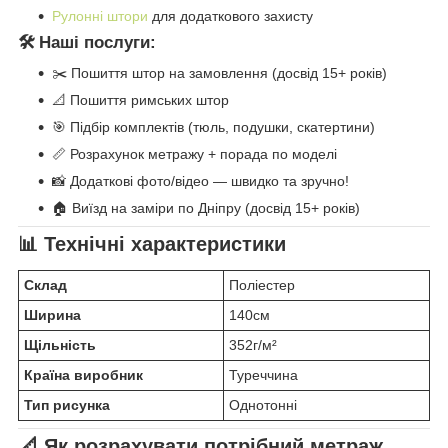
Рулонні штори
для додаткового захисту
🛠️ Наші послуги:
✂️ Пошиття штор на замовлення (досвід 15+ років)
📐 Пошиття римських штор
🎯 Підбір комплектів (тюль, подушки, скатертини)
📏 Розрахунок метражу + порада по моделі
📸 Додаткові фото/відео — швидко та зручно!
🏠 Виїзд на заміри по Дніпру (досвід 15+ років)
📊 Технічні характеристики
Склад
Поліестер
Ширина
140см
Щільність
352г/м²
Країна виробник
Туреччина
Тип рисунка
Однотонні
📐 Як розрахувати потрібний метраж