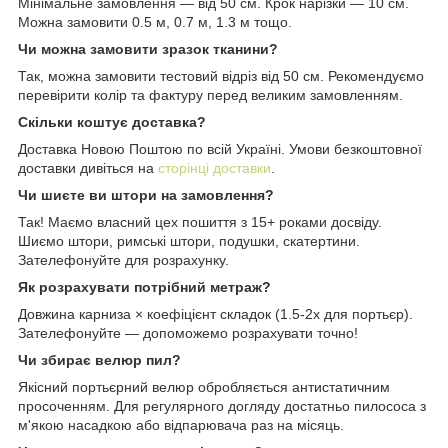
Мінімальне замовлення — від 50 см. Крок нарізки — 10 см.
Можна замовити 0.5 м, 0.7 м, 1.3 м тощо.
Чи можна замовити зразок тканини?
Так, можна замовити тестовий відріз від 50 см. Рекомендуємо
перевірити колір та фактуру перед великим замовленням.
Скільки коштує доставка?
Доставка Новою Поштою по всій Україні. Умови безкоштовної
доставки дивіться на
сторінці доставки
.
Чи шиєте ви штори на замовлення?
Так! Маємо власний цех пошиття з 15+ роками досвіду.
Шиємо штори, римські штори, подушки, скатертини.
Зателефонуйте для розрахунку.
Як розрахувати потрібний метраж?
Довжина карниза × коефіцієнт складок (1.5-2x для портьєр).
Зателефонуйте — допоможемо розрахувати точно!
Чи збирає велюр пил?
Якісний портьєрний велюр обробляється антистатичним
просоченням. Для регулярного догляду достатньо пилососа з
м'якою насадкою або відпарювача раз на місяць.