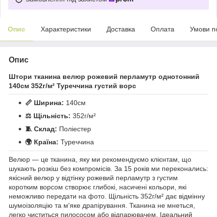
Опис
Характеристики
Доставка
Оплата
Умови п
Опис
Штори тканина велюр рожевий перламутр однотонний
140см 352г/м² Туреччина густий ворс
📏 Ширина:
140см
⚖️ Щільність:
352г/м²
🧵 Склад:
Поліестер
🌍 Країна:
Туреччина
Велюр — це тканина, яку ми рекомендуємо клієнтам, що
шукають розкіш без компромісів. За 15 років ми переконались:
якісний велюр у відтінку рожевий перламутр з густим
коротким ворсом створює глибокі, насичені кольори, які
неможливо передати на фото. Щільність 352г/м² дає відмінну
шумоізоляцію та м'яке драпірування. Тканина не мнеться,
легко чиститься пилососом або відпарювачем. Ідеальний