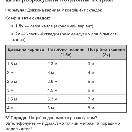
Формула:
Довжина карниза × коефіцієнт складок
Коефіцієнти складок:
1.5x
— легка хвиля (економний варіант)
2x
— класичні складки (рекомендуємо для більшості
тканин)
Довжина карниза
Потрібно тканини
Потрібно тканини
(1.5x)
(2x)
1.5 м
2.3 м
3 м
2 м
3 м
4 м
2.5 м
3.8 м
5 м
3 м
4.5 м
6 м
3.5 м
5.3 м
7 м
4 м
6 м
8 м
💡 Порада:
Потрібна допомога з розрахунком?
Зателефонуйте — підрахуємо точний метраж та порадимо
модель штор!