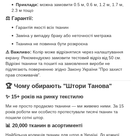
Приклади:
можна замовити 0.5 м, 0.6 м, 1.2 м, 1.7 м,
2.3 м тощо
⚖️ Гарантії:
Гарантія якості всіх тканин
Заміна у випадку браку або неточності метража
Тканина не повинна бути розкроєна
⚠️ Важливо:
Колір може відрізнятися через налаштування
екрану. Рекомендуємо замовити тестовий відріз від 50 см.
Відрізні тканини та пошиті на замовлення вироби не
підлягають поверненню згідно Закону України "Про захист
прав споживачів".
🏆 Чому обирають "Штори Танова"
✨ 15+ років на ринку текстилю
Ми не просто продаємо тканини — ми живемо ними. За 15
років роботи ми особисто протестували тисячі тканин та
пошили сотні штор.
📊 20,000 тканин в асортименті
Найбільша колекція тканин для штор в Україні. До кожної