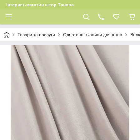
Інтернет-магазин штор Танова
Товари та послуги
Однотонні тканини для штор
Велю