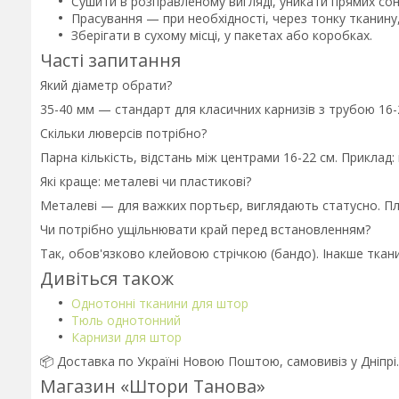
Сушити в розправленому вигляді, уникати прямих сон
Прасування — при необхідності, через тонку тканину,
Зберігати в сухому місці, у пакетах або коробках.
Часті запитання
Який діаметр обрати?
35-40 мм — стандарт для класичних карнизів з трубою 16-
Скільки люверсів потрібно?
Парна кількість, відстань між центрами 16-22 см. Приклад:
Які краще: металеві чи пластикові?
Металеві — для важких портьєр, виглядають статусно. Пла
Чи потрібно ущільнювати край перед встановленням?
Так, обов'язково клейовою стрічкою (бандо). Інакше тка
Дивіться також
Однотонні тканини для штор
Тюль однотонний
Карнизи для штор
📦 Доставка по Україні Новою Поштою, самовивіз у Дніпрі
Магазин «Штори Танова»