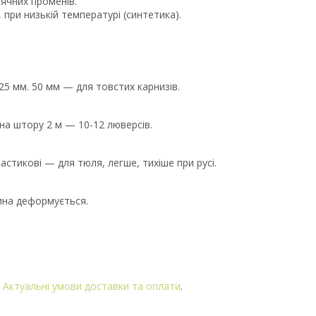
ячних променів.
 при низькій температурі (синтетика).
25 мм. 50 мм — для товстих карнизів.
 на штору 2 м — 10-12 люверсів.
стикові — для тюля, легше, тихіше при русі.
нина деформується.
.
Актуальні умови доставки та оплати
.