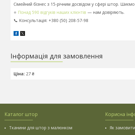
Сімейний бізнес з 15-річним досвідом у сфері штор. Шиємо
⭐
Понад 590 відгуків наших клієнтів
— нам довіряють.
📞 Консультація: +380 (50) 208-57-98
Інформація для замовлення
Ціна:
27 ₴
Каталог штор
Корисна інф
Тканини для штор з малюнком
Як замовити