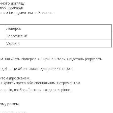
чного догляду.
юрі і жакарді.
ним інструментом за 5 хвилин.
люверсы
Золотистый
Украина
м. Кількість люверсів = ширина штори ÷ відстань (округліть
ндо) — це обов'язково для рівних отворів.
том (просікачем).
. Скріпіть преса або спеціальним інструментом.
версів, щоб краї штори сходилися рівно.
ному режимі.