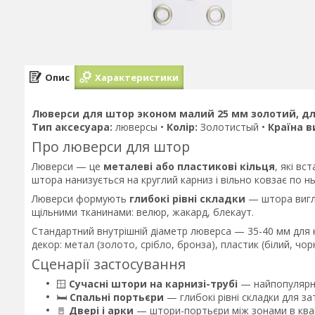
Опис
Характеристики
Люверси для штор эконом малий 25 мм золотий, д
Тип аксесуара:
люверсы •
Колір:
Золотистый •
Країна в
Про люверси для штор
Люверси — це
металеві або пластикові кільця
, які в
штора нанизується на круглий карниз і вільно ковзає по нь
Люверси формують
глибокі рівні складки
— штора вигл
щільними тканинами: велюр, жакард, блекаут.
Стандартний внутрішній діаметр люверса — 35-40 мм для к
декор: метал (золото, срібло, бронза), пластик (білий, чо
Сценарії застосування
🪟
Сучасні штори на карнизі-трубі
— найпопулярніш
🛏️
Спальні портьєри
— глибокі рівні складки для за
🚪
Двері і арки
— штори-портьєри між зонами в квар