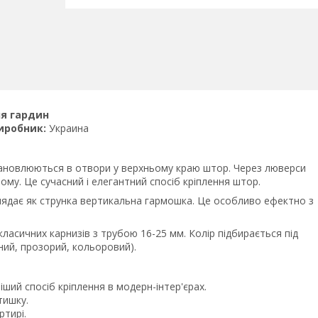
ля гардин
иробник:
Украина
становлюються в отвори у верхньому краю штор. Через люверси
ому. Це сучасний і елегантний спосіб кріплення штор.
ядає як струнка вертикальна гармошка. Це особливо ефектно з
ласичних карнизів з трубою 16-25 мм. Колір підбирається під
рний, прозорий, кольоровий).
ий спосіб кріплення в модерн-інтер'єрах.
тишку.
тирі.