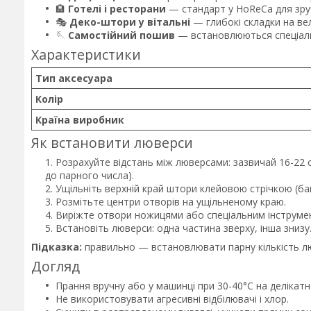
🏨
Готелі і ресторани
— стандарт у HoReCa для зру
🎭
Деко-штори у вітальні
— глибокі складки на вел
🪡
Самостійний пошив
— встановлюються спеціаль
Характеристики
Тип аксесуара
Колір
Країна виробник
Як встановити люверси
Розрахуйте відстань між люверсами: зазвичай 16-22 с
до парного числа).
Ущільніть верхній край штори клейовою стрічкою (ба
Розмітьте центри отворів на ущільненому краю.
Виріжте отвори ножицями або спеціальним інструмен
Встановіть люверси: одна частина зверху, інша знизу
Підказка:
правильно — встановлювати парну кількість лю
Догляд
Прання вручну або у машинці при 30-40°C на делікат
Не використовувати агресивні відбілювачі і хлор.