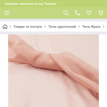
Інтернет-магазин штор Танова
Товари та послуги
Тюль однотонний
Тюль Вуаль