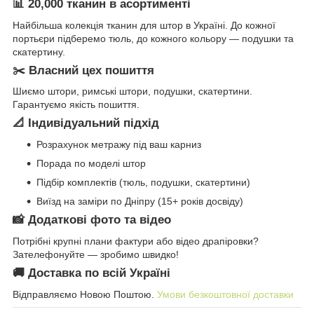
📊 20,000 тканин в асортименті
Найбільша колекція тканин для штор в Україні. До кожної
портьєри підберемо тюль, до кожного кольору — подушки та
скатертину.
✂️ Власний цех пошиття
Шиємо штори, римські штори, подушки, скатертини.
Гарантуємо якість пошиття.
📐 Індивідуальний підхід
Розрахунок метражу під ваш карниз
Порада по моделі штор
Підбір комплектів (тюль, подушки, скатертини)
Виїзд на заміри по Дніпру (15+ років досвіду)
📸 Додаткові фото та відео
Потрібні крупні плани фактури або відео драпіровки?
Зателефонуйте — зробимо швидко!
🚚 Доставка по всій Україні
Відправляємо Новою Поштою.
Умови безкоштовної доставки