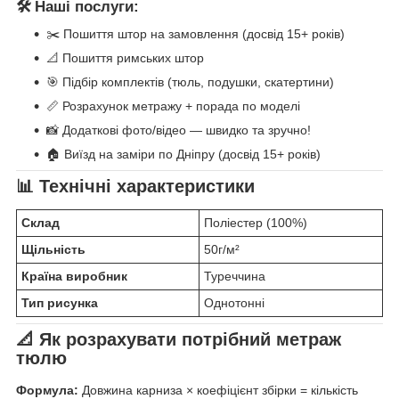
🛠️ Наші послуги:
✂️ Пошиття штор на замовлення (досвід 15+ років)
📐 Пошиття римських штор
🎯 Підбір комплектів (тюль, подушки, скатертини)
📏 Розрахунок метражу + порада по моделі
📸 Додаткові фото/відео — швидко та зручно!
🏠 Виїзд на заміри по Дніпру (досвід 15+ років)
📊 Технічні характеристики
Склад
Поліестер (100%)
Щільність
50г/м²
Країна виробник
Туреччина
Тип рисунка
Однотонні
📐 Як розрахувати потрібний метраж
тюлю
Формула:
Довжина карниза × коефіцієнт збірки = кількість