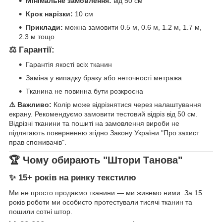
Мінімальне замовлення:
від 50 см
Крок нарізки:
10 см
Приклади:
можна замовити 0.5 м, 0.6 м, 1.2 м, 1.7 м,
2.3 м тощо
⚖️ Гарантії:
Гарантія якості всіх тканин
Заміна у випадку браку або неточності метража
Тканина не повинна бути розкроєна
⚠️ Важливо:
Колір може відрізнятися через налаштування
екрану. Рекомендуємо замовити тестовий відріз від 50 см.
Відрізні тканини та пошиті на замовлення вироби не
підлягають поверненню згідно Закону України "Про захист
прав споживачів".
🏆 Чому обирають "Штори Танова"
✨ 15+ років на ринку текстилю
Ми не просто продаємо тканини — ми живемо ними. За 15
років роботи ми особисто протестували тисячі тканин та
пошили сотні штор.