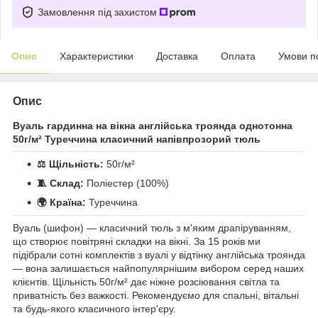
Замовлення під захистом
Опис
Характеристики
Доставка
Оплата
Умови п
Опис
Вуаль гардинна на вікна англійська троянда однотонна
50г/м² Туреччина класичний напівпрозорий тюль
⚖️ Щільність:
50г/м²
🧵 Склад:
Поліестер (100%)
🌍 Країна:
Туреччина
Вуаль (шифон) — класичний тюль з м'яким драпіруванням,
що створює повітряні складки на вікні. За 15 років ми
підібрали сотні комплектів з вуалі у відтінку англійська троянда
— вона залишається найпопулярнішим вибором серед наших
клієнтів. Щільність 50г/м² дає ніжне розсіювання світла та
приватність без важкості. Рекомендуємо для спальні, вітальні
та будь-якого класичного інтер'єру.