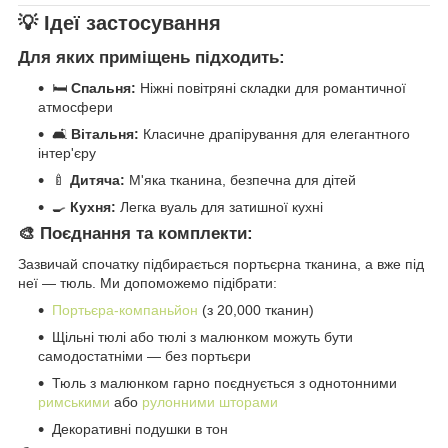
💡 Ідеї застосування
Для яких приміщень підходить:
🛏️
Спальня:
Ніжні повітряні складки для романтичної
атмосфери
🛋️
Вітальня:
Класичне драпірування для елегантного
інтер'єру
🍼
Дитяча:
М'яка тканина, безпечна для дітей
🍳
Кухня:
Легка вуаль для затишної кухні
🎨 Поєднання та комплекти:
Зазвичай спочатку підбирається портьєрна тканина, а вже під
неї — тюль. Ми допоможемо підібрати:
Портьєра-компаньйон
(з 20,000 тканин)
Щільні тюлі або тюлі з малюнком можуть бути
самодостатніми — без портьєри
Тюль з малюнком гарно поєднується з однотонними
римськими
або
рулонними шторами
Декоративні подушки в тон