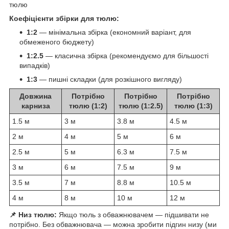
тюлю
Коефіцієнти збірки для тюлю:
1:2
— мінімальна збірка (економний варіант, для
обмеженого бюджету)
1:2.5
— класична збірка (рекомендуємо для більшості
випадків)
1:3
— пишні складки (для розкішного вигляду)
Довжина
Потрібно
Потрібно
Потрібно
карниза
тюлю (1:2)
тюлю (1:2.5)
тюлю (1:3)
1.5 м
3 м
3.8 м
4.5 м
2 м
4 м
5 м
6 м
2.5 м
5 м
6.3 м
7.5 м
3 м
6 м
7.5 м
9 м
3.5 м
7 м
8.8 м
10.5 м
4 м
8 м
10 м
12 м
📌 Низ тюлю:
Якщо тюль з обважнювачем — підшивати не
потрібно. Без обважнювача — можна зробити підгин низу (ми