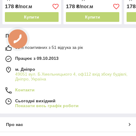
Туреччина класичний
вуаль для спальні
напі
178
178
178
₴/пог.м
₴/пог.м
напівпрозорий тюль
Купити
Купити
Про нас
98% позитивних з 51 відгука за рік
Працює з 09.10.2013
м. Дніпро
49051 вул. Б.Хмельницького 4, оф112 вхід збоку будівлі,
Дніпро, Україна
Контакти
Сьогодні вихідний
Показати весь графік роботи
Про нас