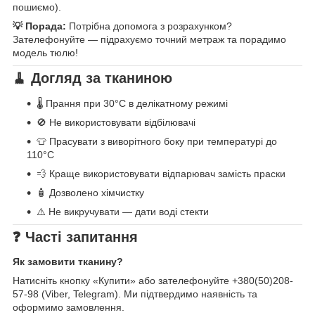
пошиємо).
💡 Порада:
Потрібна допомога з розрахунком?
Зателефонуйте — підрахуємо точний метраж та порадимо
модель тюлю!
🧹 Догляд за тканиною
🌡️ Прання при 30°C в делікатному режимі
🚫 Не використовувати відбілювачі
👕 Прасувати з виворітного боку при температурі до
110°C
💨 Краще використовувати відпарювач замість праски
🧴 Дозволено хімчистку
⚠️ Не викручувати — дати воді стекти
❓ Часті запитання
Як замовити тканину?
Натисніть кнопку «Купити» або зателефонуйте +380(50)208-
57-98 (Viber, Telegram). Ми підтвердимо наявність та
оформимо замовлення.