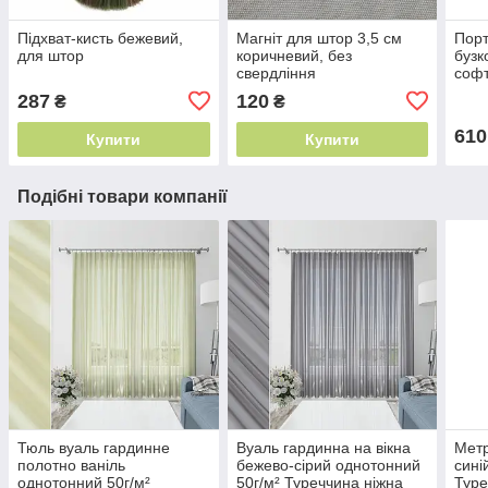
Підхват-кисть бежевий,
Магніт для штор 3,5 см
Порт
для штор
коричневий, без
бузк
свердління
софт
м² Т
287
120
₴
₴
610
Купити
Купити
Подібні товари компанії
Тюль вуаль гардинне
Вуаль гардинна на вікна
Метр
полотно ваніль
бежево-сірий однотонний
сині
однотонний 50г/м²
50г/м² Туреччина ніжна
Туре