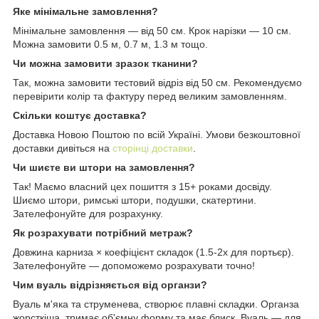
Яке мінімальне замовлення?
Мінімальне замовлення — від 50 см. Крок нарізки — 10 см.
Можна замовити 0.5 м, 0.7 м, 1.3 м тощо.
Чи можна замовити зразок тканини?
Так, можна замовити тестовий відріз від 50 см. Рекомендуємо
перевірити колір та фактуру перед великим замовленням.
Скільки коштує доставка?
Доставка Новою Поштою по всій Україні. Умови безкоштовної
доставки дивіться на
сторінці доставки
.
Чи шиєте ви штори на замовлення?
Так! Маємо власний цех пошиття з 15+ роками досвіду.
Шиємо штори, римські штори, подушки, скатертини.
Зателефонуйте для розрахунку.
Як розрахувати потрібний метраж?
Довжина карниза × коефіцієнт складок (1.5-2x для портьєр).
Зателефонуйте — допоможемо розрахувати точно!
Чим вуаль відрізняється від органзи?
Вуаль м'яка та струменева, створює плавні складки. Органза
жорсткіша, тримає об'ємну форму та має блиск. Вуаль — для