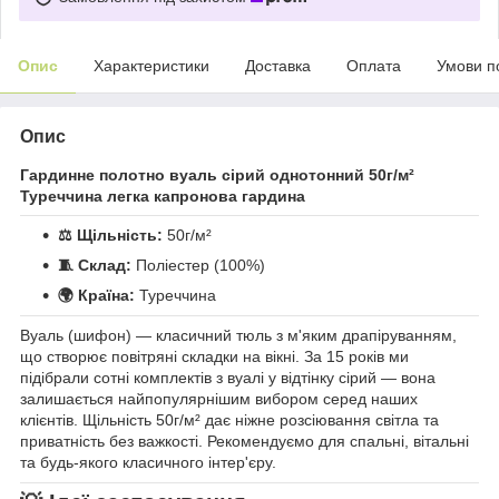
Опис
Характеристики
Доставка
Оплата
Умови п
Опис
Гардинне полотно вуаль сірий однотонний 50г/м²
Туреччина легка капронова гардина
⚖️ Щільність:
50г/м²
🧵 Склад:
Поліестер (100%)
🌍 Країна:
Туреччина
Вуаль (шифон) — класичний тюль з м'яким драпіруванням,
що створює повітряні складки на вікні. За 15 років ми
підібрали сотні комплектів з вуалі у відтінку сірий — вона
залишається найпопулярнішим вибором серед наших
клієнтів. Щільність 50г/м² дає ніжне розсіювання світла та
приватність без важкості. Рекомендуємо для спальні, вітальні
та будь-якого класичного інтер'єру.