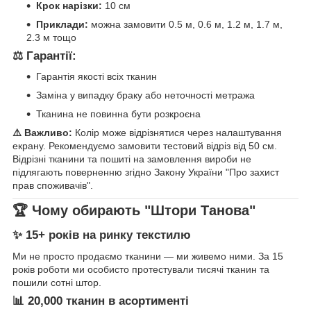
Крок нарізки:
10 см
Приклади:
можна замовити 0.5 м, 0.6 м, 1.2 м, 1.7 м,
2.3 м тощо
⚖️ Гарантії:
Гарантія якості всіх тканин
Заміна у випадку браку або неточності метража
Тканина не повинна бути розкроєна
⚠️ Важливо:
Колір може відрізнятися через налаштування
екрану. Рекомендуємо замовити тестовий відріз від 50 см.
Відрізні тканини та пошиті на замовлення вироби не
підлягають поверненню згідно Закону України "Про захист
прав споживачів".
🏆 Чому обирають "Штори Танова"
✨ 15+ років на ринку текстилю
Ми не просто продаємо тканини — ми живемо ними. За 15
років роботи ми особисто протестували тисячі тканин та
пошили сотні штор.
📊 20,000 тканин в асортименті