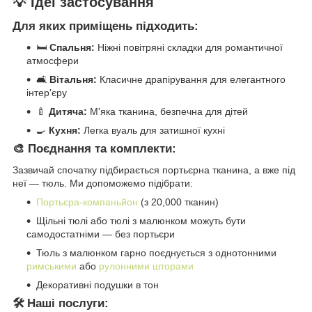
💡 Ідеї застосування
Для яких приміщень підходить:
🛏️
Спальня:
Ніжні повітряні складки для романтичної
атмосфери
🛋️
Вітальня:
Класичне драпірування для елегантного
інтер'єру
🍼
Дитяча:
М'яка тканина, безпечна для дітей
🍳
Кухня:
Легка вуаль для затишної кухні
🎨 Поєднання та комплекти:
Зазвичай спочатку підбирається портьєрна тканина, а вже під
неї — тюль. Ми допоможемо підібрати:
Портьєра-компаньйон
(з 20,000 тканин)
Щільні тюлі або тюлі з малюнком можуть бути
самодостатніми — без портьєри
Тюль з малюнком гарно поєднується з однотонними
римськими
або
рулонними шторами
Декоративні подушки в тон
🛠️ Наші послуги: