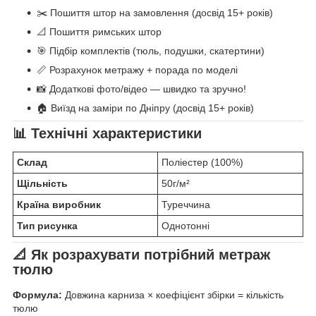
✂️ Пошиття штор на замовлення (досвід 15+ років)
📐 Пошиття римських штор
🎯 Підбір комплектів (тюль, подушки, скатертини)
📏 Розрахунок метражу + порада по моделі
📸 Додаткові фото/відео — швидко та зручно!
🏠 Виїзд на заміри по Дніпру (досвід 15+ років)
📊 Технічні характеристики
Склад
Поліестер (100%)
Щільність
50г/м²
Країна виробник
Туреччина
Тип рисунка
Однотонні
📐 Як розрахувати потрібний метраж
тюлю
Формула:
Довжина карниза × коефіцієнт збірки = кількість
тюлю