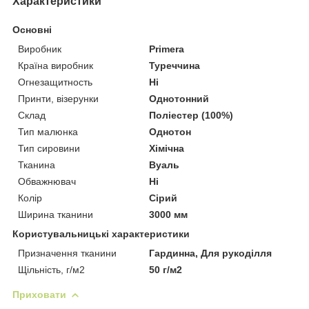
Характеристики
Основні
Виробник
Primera
Країна виробник
Туреччина
Огнезащитность
Ні
Принти, візерунки
Однотонний
Склад
Поліестер (100%)
Тип малюнка
Однотон
Тип сировини
Хімічна
Тканина
Вуаль
Обважнювач
Ні
Колір
Сірий
Ширина тканини
3000 мм
Користувальницькі характеристики
Призначення тканини
Гардинна, Для рукоділля
Щільність, г/м2
50 г/м2
Приховати