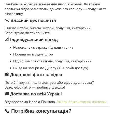
Найбільша колекція тканин для штор в Україні. До кожної
портьєри підберемо тюль, до кожного кольору — подушки та
скатертину.
✂️ Власний цех пошиття
Шиємо штори, римські штори, подушки, скатертини.
Гарантуємо якість пошиття.
📐 Індивідуальний підхід
Розрахунок метражу під ваш карниз
Порада по моделі штор
Підбір комплектів (тюль, подушки, скатертини)
Виїзд на заміри по Дніпру (15+ років досвіду)
📸 Додаткові фото та відео
Потрібні крупні плани фактури або відео драпіровки?
Зателефонуйте — зробимо швидко!
🚚 Доставка по всій Україні
Відправляємо Новою Поштою.
Умови безкоштовної доставки
📞 Потрібна консультація?