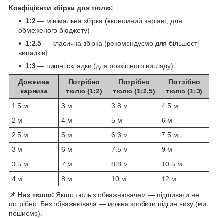
Коефіцієнти збірки для тюлю:
1:2
— мінімальна збірка (економний варіант, для
обмеженого бюджету)
1:2.5
— класична збірка (рекомендуємо для більшості
випадків)
1:3
— пишні складки (для розкішного вигляду)
Довжина
Потрібно
Потрібно
Потрібно
карниза
тюлю (1:2)
тюлю (1:2.5)
тюлю (1:3)
1.5 м
3 м
3.8 м
4.5 м
2 м
4 м
5 м
6 м
2.5 м
5 м
6.3 м
7.5 м
3 м
6 м
7.5 м
9 м
3.5 м
7 м
8.8 м
10.5 м
4 м
8 м
10 м
12 м
📌 Низ тюлю:
Якщо тюль з обважнювачем — підшивати не
потрібно. Без обважнювача — можна зробити підгин низу (ми
пошиємо).