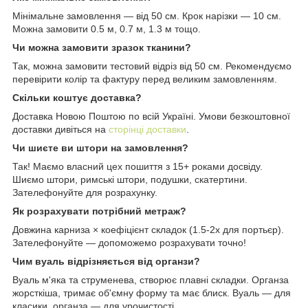
Мінімальне замовлення — від 50 см. Крок нарізки — 10 см.
Можна замовити 0.5 м, 0.7 м, 1.3 м тощо.
Чи можна замовити зразок тканини?
Так, можна замовити тестовий відріз від 50 см. Рекомендуємо
перевірити колір та фактуру перед великим замовленням.
Скільки коштує доставка?
Доставка Новою Поштою по всій Україні. Умови безкоштовної
доставки дивіться на
сторінці доставки
.
Чи шиєте ви штори на замовлення?
Так! Маємо власний цех пошиття з 15+ роками досвіду.
Шиємо штори, римські штори, подушки, скатертини.
Зателефонуйте для розрахунку.
Як розрахувати потрібний метраж?
Довжина карниза × коефіцієнт складок (1.5-2x для портьєр).
Зателефонуйте — допоможемо розрахувати точно!
Чим вуаль відрізняється від органзи?
Вуаль м'яка та струменева, створює плавні складки. Органза
жорсткіша, тримає об'ємну форму та має блиск. Вуаль — для
класики, органза — для урочистості.