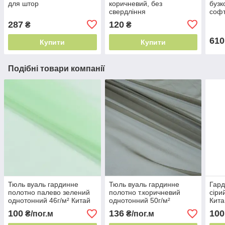
для штор
коричневий, без
бузк
свердління
софт
м² Т
287
120
₴
₴
610
Купити
Купити
Подібні товари компанії
Тюль вуаль гардинне
Тюль вуаль гардинне
Гард
полотно палево зелений
полотно т.коричневий
cіри
однотонний 46г/м² Китай
однотонний 50г/м²
Кита
легка капронова гардина
Туреччина універсальна
гард
100
136
100
₴/пог.м
₴/пог.м
гладка гардина