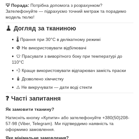
💡 Порада:
Потрібна допомога з розрахунком?
Зателефонуйте — підрахуємо точний метраж та порадимо
модель тюлю!
🧹 Догляд за тканиною
🌡️ Прання при 30°C в делікатному режимі
🚫 Не використовувати відбілювачі
👕 Прасувати з виворітного боку при температурі до
110°C
💨 Краще використовувати відпарювач замість праски
🧴 Дозволено хімчистку
⚠️ Не викручувати — дати воді стекти
❓ Часті запитання
Як замовити тканину?
Натисніть кнопку «Купити» або зателефонуйте +380(50)208-
57-98 (Viber, Telegram). Ми підтвердимо наявність та
оформимо замовлення.
Яке мінімальне замовлення?