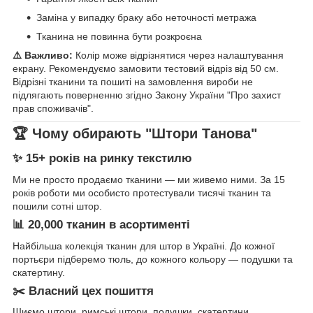
Заміна у випадку браку або неточності метража
Тканина не повинна бути розкроєна
⚠️ Важливо:
Колір може відрізнятися через налаштування
екрану. Рекомендуємо замовити тестовий відріз від 50 см.
Відрізні тканини та пошиті на замовлення вироби не
підлягають поверненню згідно Закону України "Про захист
прав споживачів".
🏆 Чому обирають "Штори Танова"
✨ 15+ років на ринку текстилю
Ми не просто продаємо тканини — ми живемо ними. За 15
років роботи ми особисто протестували тисячі тканин та
пошили сотні штор.
📊 20,000 тканин в асортименті
Найбільша колекція тканин для штор в Україні. До кожної
портьєри підберемо тюль, до кожного кольору — подушки та
скатертину.
✂️ Власний цех пошиття
Шиємо штори, римські штори, подушки, скатертини.