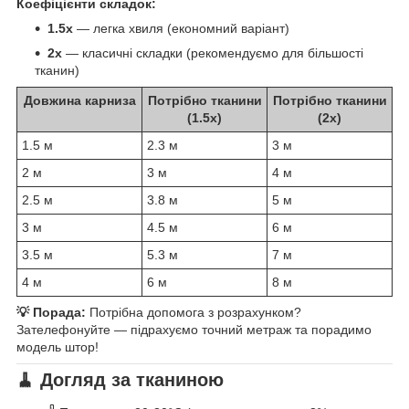
Коефіцієнти складок:
1.5x
— легка хвиля (економний варіант)
2x
— класичні складки (рекомендуємо для більшості
тканин)
Довжина карниза
Потрібно тканини
Потрібно тканини
(1.5x)
(2x)
1.5 м
2.3 м
3 м
2 м
3 м
4 м
2.5 м
3.8 м
5 м
3 м
4.5 м
6 м
3.5 м
5.3 м
7 м
4 м
6 м
8 м
💡 Порада:
Потрібна допомога з розрахунком?
Зателефонуйте — підрахуємо точний метраж та порадимо
модель штор!
🧹 Догляд за тканиною