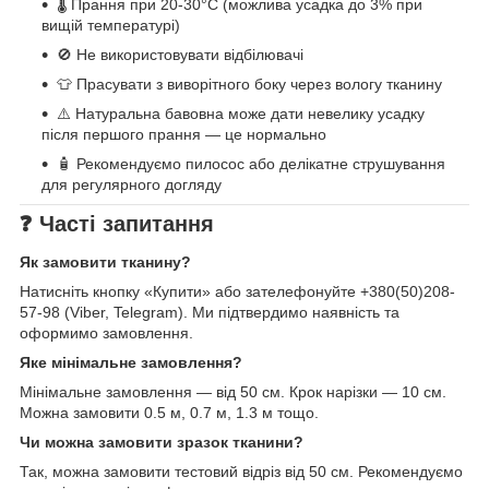
🌡️ Прання при 20-30°C (можлива усадка до 3% при
вищій температурі)
🚫 Не використовувати відбілювачі
👕 Прасувати з виворітного боку через вологу тканину
⚠️ Натуральна бавовна може дати невелику усадку
після першого прання — це нормально
🧴 Рекомендуємо пилосос або делікатне струшування
для регулярного догляду
❓ Часті запитання
Як замовити тканину?
Натисніть кнопку «Купити» або зателефонуйте +380(50)208-
57-98 (Viber, Telegram). Ми підтвердимо наявність та
оформимо замовлення.
Яке мінімальне замовлення?
Мінімальне замовлення — від 50 см. Крок нарізки — 10 см.
Можна замовити 0.5 м, 0.7 м, 1.3 м тощо.
Чи можна замовити зразок тканини?
Так, можна замовити тестовий відріз від 50 см. Рекомендуємо