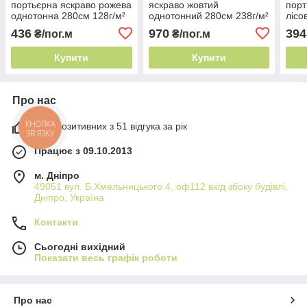
портьєрна яскраво рожева
яскраво жовтий
порт
однотонна 280см 128г/м²
однотонний 280см 238г/м²
лісо
Іспанія яскраві стійкі
Іспанія для римських штор
280с
436
970
394
₴/пог.м
₴/пог.м
кольори
іспа
Купити
Купити
Про нас
98% позитивних з 51 відгука за рік
КНОПКА
ЗВ'ЯЗКУ
Працює з 09.10.2013
м. Дніпро
49051 вул. Б.Хмельницького 4, оф112 вхід збоку будівлі,
Дніпро, Україна
Контакти
Сьогодні вихідний
Показати весь графік роботи
Про нас