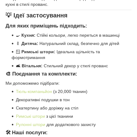
кухні в стилі прованс.
💡 Ідеї застосування
Для яких приміщень підходить:
🍳
Кухня:
Стійкі кольори, легко переться в машинці
🍼
Дитяча:
Натуральний склад, безпечно для дітей
🪟
Римські штори:
Ідеальна щільність та
формотримання
🛋️
Вітальня:
Стильний декор у стилі прованс
🎨 Поєднання та комплекти:
Ми допоможемо підібрати:
Тюль-компаньйон
(з 20,000 тканин)
Декоративні подушки в тон
Скатертину або доріжку на стіл
Римські штори
з цієї тканини
Рулонні штори
для додаткового захисту
🛠️ Наші послуги: