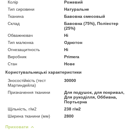
Колір
Рожевий
Тип сировини
Натуральне
Тканина
Бавовна смесовый
Склад
Бавовна (75%), Поліестер
(25%)
Обважнювач
Ні
Тип малюнка
Однотон
Огнезащитность
Ні
Виробник
Primera
Стан
Нове
Користувальницькі характеристики
Зносостійкість (тест
30000
Мартиндейла)
Призначення тканини
Для подушок, для покривал,
Для рукоділля, Оббивна,
Портьєрна
Щільність, г/м2
238 г/м2
Ширина тканини (мм)
2800
Приховати