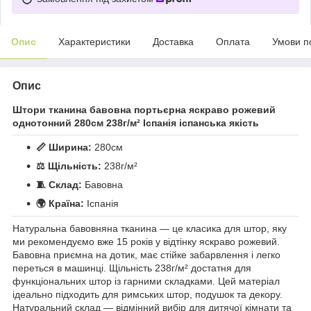
Опис
Характеристики
Доставка
Оплата
Умови п
Опис
Штори тканина бавовна портьєрна яскраво рожевий
однотонний 280см 238г/м² Іспанія іспанська якість
📏 Ширина:
280см
⚖️ Щільність:
238г/м²
🧵 Склад:
Бавовна
🌍 Країна:
Іспанія
Натуральна бавовняна тканина — це класика для штор, яку
ми рекомендуємо вже 15 років у відтінку яскраво рожевий.
Бавовна приємна на дотик, має стійке забарвлення і легко
переться в машинці. Щільність 238г/м² достатня для
функціональних штор із гарними складками. Цей матеріал
ідеально підходить для римських штор, подушок та декору.
Натуральний склад — відмінний вибір для дитячої кімнати та