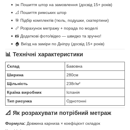
✂️ Пошиття штор на замовлення (досвід 15+ років)
📐 Пошиття римських штор
🎯 Підбір комплектів (тюль, подушки, скатертини)
📏 Розрахунок метражу + порада по моделі
📸 Додаткові фото/відео — швидко та зручно!
🏠 Виїзд на заміри по Дніпру (досвід 15+ років)
📊 Технічні характеристики
Склад
Бавовна
Ширина
280см
Щільність
238г/м²
Країна виробник
Іспанія
Тип рисунка
Однотонні
📐 Як розрахувати потрібний метраж
Формула:
Довжина карниза × коефіцієнт складок