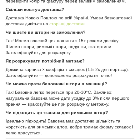
перевірити колір та фактуру перед великим замовленням.
Скільки коштує доставка?
Доставка Новою Поштою по всій Україні. Умови безкоштовної
доставки дивіться на
сторінці доставки
.
Чи шиєте ви штори на замовлення?
Так! Маємо власний цех пошиття з 15+ роками досвіду.
Шиємо штори, римські штори, подушки, скатертини.
Зателефонуйте для розрахунку.
Як розрахувати потрібний метраж?
Довжина карниза × коефіцієнт складок (1.5-2x для портьєр).
Зателефонуйте — допоможемо розрахувати точно!
Чи можна прати бавовняні штори в машинці?
Так! Бавовна легко переться при 20-30°C. Важливо:
натуральна бавовна може дати усадку до 3% після першого
прання — враховуйте це при розрахунку метражу.
Чи підходить ця тканина для римських штор?
Ідеально підходить! Бавовна має достатню щільність та
жорсткість для римських штор, добре тримає форму складок і
легко прасується.