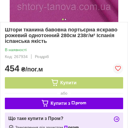
Штори тканина бавовна портьєрна яскраво
рожевий однотонний 280см 238г/м² Іспанія
іспанська якість
В наявності
Код: 267934
Роздріб
454
₴/пог.м
Купити
або
Купити з
Що таке купити з Пром?
Замовлення під захистом