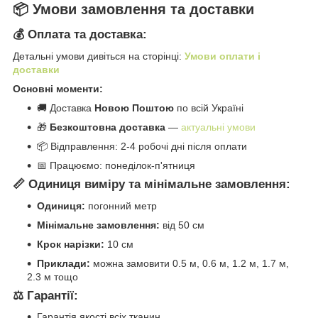
📦 Умови замовлення та доставки
💰 Оплата та доставка:
Детальні умови дивіться на сторінці:
Умови оплати і
доставки
Основні моменти:
🚚 Доставка
Новою Поштою
по всій Україні
🎁
Безкоштовна доставка
—
актуальні умови
📦 Відправлення: 2-4 робочі дні після оплати
📅 Працюємо: понеділок-п'ятниця
📏 Одиниця виміру та мінімальне замовлення:
Одиниця:
погонний метр
Мінімальне замовлення:
від 50 см
Крок нарізки:
10 см
Приклади:
можна замовити 0.5 м, 0.6 м, 1.2 м, 1.7 м,
2.3 м тощо
⚖️ Гарантії:
Гарантія якості всіх тканин