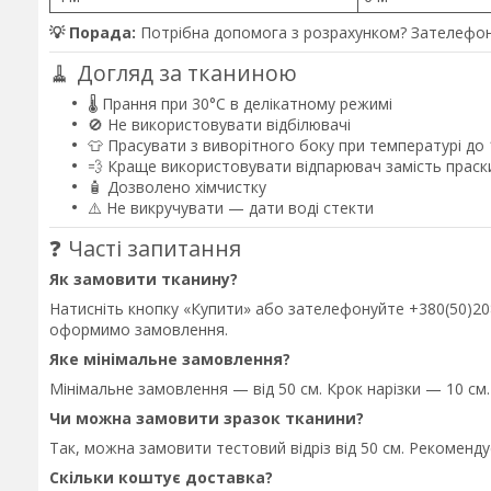
💡 Порада:
Потрібна допомога з розрахунком? Зателефон
🧹 Догляд за тканиною
🌡️ Прання при 30°C в делікатному режимі
🚫 Не використовувати відбілювачі
👕 Прасувати з виворітного боку при температурі до
💨 Краще використовувати відпарювач замість праск
🧴 Дозволено хімчистку
⚠️ Не викручувати — дати воді стекти
❓ Часті запитання
Як замовити тканину?
Натисніть кнопку «Купити» або зателефонуйте +380(50)208-
оформимо замовлення.
Яке мінімальне замовлення?
Мінімальне замовлення — від 50 см. Крок нарізки — 10 см.
Чи можна замовити зразок тканини?
Так, можна замовити тестовий відріз від 50 см. Рекоменд
Скільки коштує доставка?