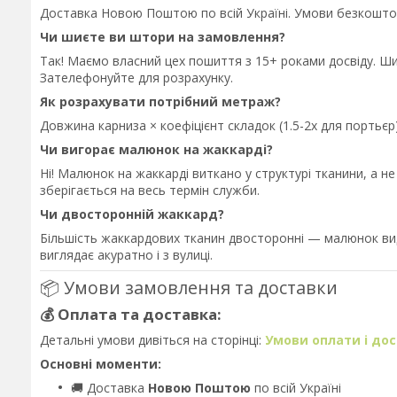
Доставка Новою Поштою по всій Україні. Умови безкошто
Чи шиєте ви штори на замовлення?
Так! Маємо власний цех пошиття з 15+ роками досвіду. Ш
Зателефонуйте для розрахунку.
Як розрахувати потрібний метраж?
Довжина карниза × коефіцієнт складок (1.5-2x для порть
Чи вигорає малюнок на жаккарді?
Ні! Малюнок на жаккарді виткано у структурі тканини, а н
зберігається на весь термін служби.
Чи двосторонній жаккард?
Більшість жаккардових тканин двосторонні — малюнок вид
виглядає акуратно і з вулиці.
📦 Умови замовлення та доставки
💰 Оплата та доставка:
Детальні умови дивіться на сторінці:
Умови оплати і до
Основні моменти:
🚚 Доставка
Новою Поштою
по всій Україні