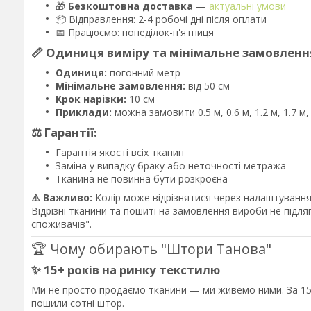
🎁
Безкоштовна доставка
—
актуальні умови
📦 Відправлення: 2-4 робочі дні після оплати
📅 Працюємо: понеділок-п'ятниця
📏 Одиниця виміру та мінімальне замовленн
Одиниця:
погонний метр
Мінімальне замовлення:
від 50 см
Крок нарізки:
10 см
Приклади:
можна замовити 0.5 м, 0.6 м, 1.2 м, 1.7 м
⚖️ Гарантії:
Гарантія якості всіх тканин
Заміна у випадку браку або неточності метража
Тканина не повинна бути розкроєна
⚠️ Важливо:
Колір може відрізнятися через налаштування 
Відрізні тканини та пошиті на замовлення вироби не підл
споживачів".
🏆 Чому обирають "Штори Танова"
✨ 15+ років на ринку текстилю
Ми не просто продаємо тканини — ми живемо ними. За 15 
пошили сотні штор.