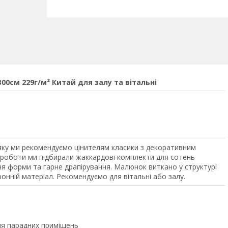
0см 229г/м² Китай для залу та вітальні
ку ми рекомендуємо цінителям класики з декоративним
в роботи ми підбирали жаккардові комплекти для сотень
ння форми та гарне драпірування. Малюнок виткано у структурі
ронній матеріал. Рекомендуємо для вітальні або залу.
я парадних приміщень