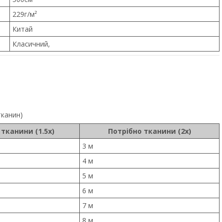
229г/м²
Китай
Класичний,
тканин)
 тканини (1.5x)
Потрібно тканини (2x)
3 м
4 м
5 м
6 м
7 м
8 м