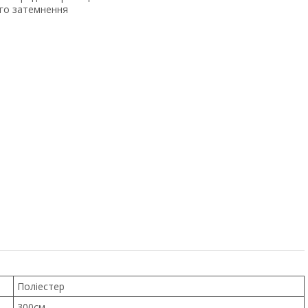
го затемнення
Поліестер
300см