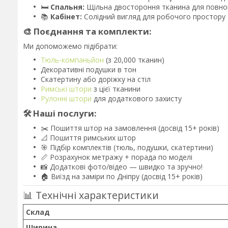
🛏️
Спальня:
Щільна двостороння тканина для повно
📚
Кабінет:
Солідний вигляд для робочого простору
🎨 Поєднання та комплекти:
Ми допоможемо підібрати:
Тюль-компаньйон
(з 20,000 тканин)
Декоративні подушки в тон
Скатертину або доріжку на стіл
Римські штори
з цієї тканини
Рулонні штори
для додаткового захисту
🛠️ Наші послуги:
✂️ Пошиття штор на замовлення (досвід 15+ років)
📐 Пошиття римських штор
🎯 Підбір комплектів (тюль, подушки, скатертини)
📏 Розрахунок метражу + порада по моделі
📸 Додаткові фото/відео — швидко та зручно!
🏠 Виїзд на заміри по Дніпру (досвід 15+ років)
📊 Технічні характеристики
Склад
Ширина