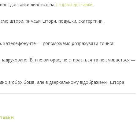
вної доставки дивіться на
сторінці доставки
.
иємо штори, римські штори, подушки, скатертини.
єр). Зателефонуйте — допоможемо розрахувати точно!
е надруковано. Він не вигорає, не стирається та не змивається —
но з обох боків, але в дзеркальному відображенні. Штора
ставки