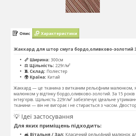
Опис
Характеристики
Жаккард для штор смуга бордо,оливково-золотий 30
📏 Ширина:
300см
⚖️ Щільність:
229г/м²
🧵 Склад:
Поліестер
🌍 Країна:
Китай
Жаккард — це тканина з витканим рельєфним малюнком, я
малюнком у відтінку бордо,оливково-золотий. За 15 рокі
інтер'єрів. Щільність 229г/м² забезпечує ідеальне утрима
тканини — він не вигорає і не стирається з часом. Двосто
💡 Ідеї застосування
Для яких приміщень підходить:
🛋️
Вітальня / Зал:
Класичний рельєфний малюнок дл