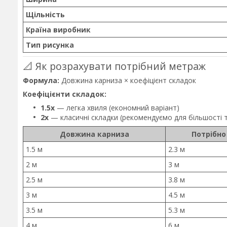
Щільність
Країна виробник
Тип рисунка
📐 Як розрахувати потрібний метраж
Формула:
Довжина карниза × коефіцієнт складок
Коефіцієнти складок:
1.5x
— легка хвиля (економний варіант)
2x
— класичні складки (рекомендуємо для більшості 
Довжина карниза
Потрібно
1.5 м
2.3 м
2 м
3 м
2.5 м
3.8 м
3 м
4.5 м
3.5 м
5.3 м
4 м
6 м