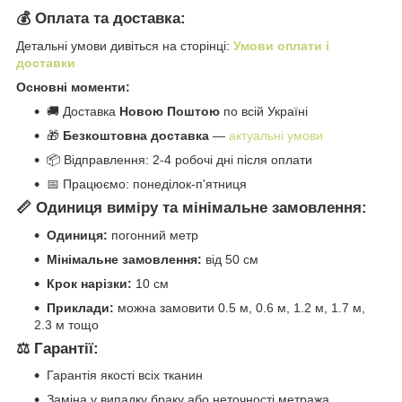
💰 Оплата та доставка:
Детальні умови дивіться на сторінці:
Умови оплати і
доставки
Основні моменти:
🚚 Доставка
Новою Поштою
по всій Україні
🎁
Безкоштовна доставка
—
актуальні умови
📦 Відправлення: 2-4 робочі дні після оплати
📅 Працюємо: понеділок-п'ятниця
📏 Одиниця виміру та мінімальне замовлення:
Одиниця:
погонний метр
Мінімальне замовлення:
від 50 см
Крок нарізки:
10 см
Приклади:
можна замовити 0.5 м, 0.6 м, 1.2 м, 1.7 м,
2.3 м тощо
⚖️ Гарантії:
Гарантія якості всіх тканин
Заміна у випадку браку або неточності метража