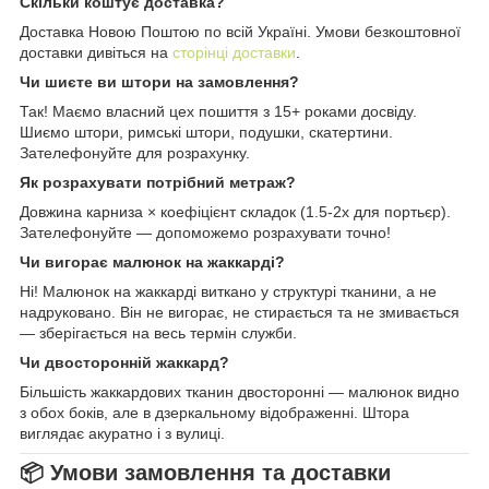
Скільки коштує доставка?
Доставка Новою Поштою по всій Україні. Умови безкоштовної
доставки дивіться на
сторінці доставки
.
Чи шиєте ви штори на замовлення?
Так! Маємо власний цех пошиття з 15+ роками досвіду.
Шиємо штори, римські штори, подушки, скатертини.
Зателефонуйте для розрахунку.
Як розрахувати потрібний метраж?
Довжина карниза × коефіцієнт складок (1.5-2x для портьєр).
Зателефонуйте — допоможемо розрахувати точно!
Чи вигорає малюнок на жаккарді?
Ні! Малюнок на жаккарді виткано у структурі тканини, а не
надруковано. Він не вигорає, не стирається та не змивається
— зберігається на весь термін служби.
Чи двосторонній жаккард?
Більшість жаккардових тканин двосторонні — малюнок видно
з обох боків, але в дзеркальному відображенні. Штора
виглядає акуратно і з вулиці.
📦 Умови замовлення та доставки