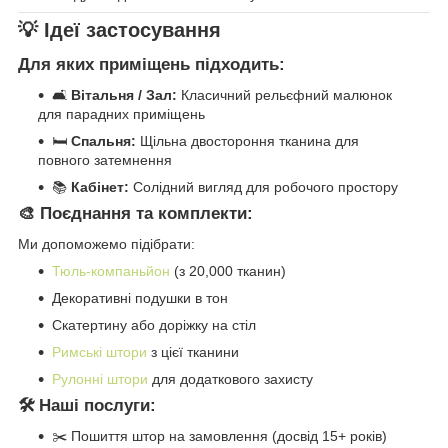
💡 Ідеї застосування
Для яких приміщень підходить:
🛋️
Вітальня / Зал:
Класичний рельєфний малюнок
для парадних приміщень
🛏️
Спальня:
Щільна двостороння тканина для
повного затемнення
📚
Кабінет:
Солідний вигляд для робочого простору
🎨 Поєднання та комплекти:
Ми допоможемо підібрати:
Тюль-компаньйон
(з 20,000 тканин)
Декоративні подушки в тон
Скатертину або доріжку на стіл
Римські штори
з цієї тканини
Рулонні штори
для додаткового захисту
🛠️ Наші послуги:
✂️ Пошиття штор на замовлення (досвід 15+ років)