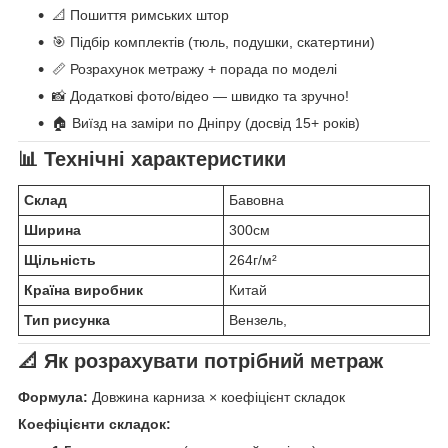
📐 Пошиття римських штор
🎯 Підбір комплектів (тюль, подушки, скатертини)
📏 Розрахунок метражу + порада по моделі
📸 Додаткові фото/відео — швидко та зручно!
🏠 Виїзд на заміри по Дніпру (досвід 15+ років)
📊 Технічні характеристики
Склад
Бавовна
Ширина
300см
Щільність
264г/м²
Країна виробник
Китай
Тип рисунка
Вензель,
📐 Як розрахувати потрібний метраж
Формула:
Довжина карниза × коефіцієнт складок
Коефіцієнти складок: