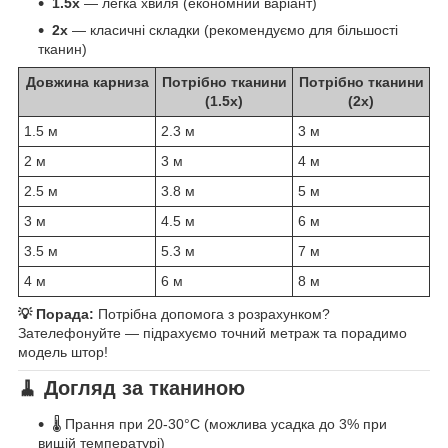
1.5x
— легка хвиля (економний варіант)
2x
— класичні складки (рекомендуємо для більшості
тканин)
Довжина карниза
Потрібно тканини
Потрібно тканини
(1.5x)
(2x)
1.5 м
2.3 м
3 м
2 м
3 м
4 м
2.5 м
3.8 м
5 м
3 м
4.5 м
6 м
3.5 м
5.3 м
7 м
4 м
6 м
8 м
💡 Порада:
Потрібна допомога з розрахунком?
Зателефонуйте — підрахуємо точний метраж та порадимо
модель штор!
🧹 Догляд за тканиною
🌡️ Прання при 20-30°C (можлива усадка до 3% при
вищій температурі)