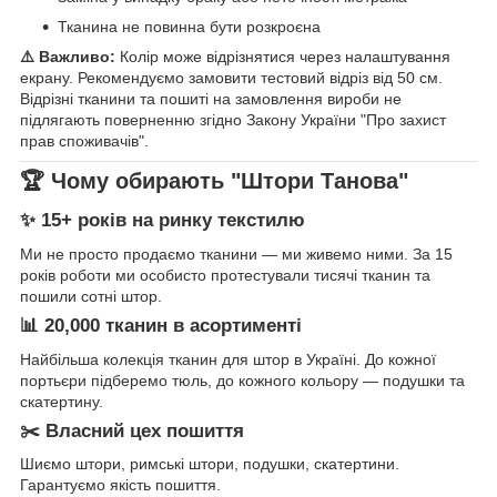
Тканина не повинна бути розкроєна
⚠️ Важливо:
Колір може відрізнятися через налаштування
екрану. Рекомендуємо замовити тестовий відріз від 50 см.
Відрізні тканини та пошиті на замовлення вироби не
підлягають поверненню згідно Закону України "Про захист
прав споживачів".
🏆 Чому обирають "Штори Танова"
✨ 15+ років на ринку текстилю
Ми не просто продаємо тканини — ми живемо ними. За 15
років роботи ми особисто протестували тисячі тканин та
пошили сотні штор.
📊 20,000 тканин в асортименті
Найбільша колекція тканин для штор в Україні. До кожної
портьєри підберемо тюль, до кожного кольору — подушки та
скатертину.
✂️ Власний цех пошиття
Шиємо штори, римські штори, подушки, скатертини.
Гарантуємо якість пошиття.