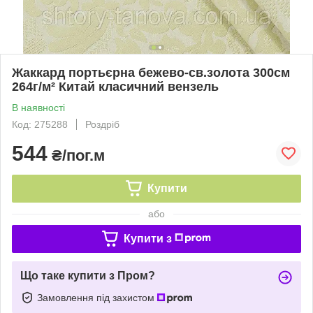
Жаккард портьєрна бежево-св.золота 300см
264г/м² Китай класичний вензель
В наявності
Код: 275288
Роздріб
544
₴/пог.м
Купити
або
Купити з
Що таке купити з Пром?
Замовлення під захистом