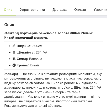
Опис
Характеристики
Доставка
Оплата
Умови п
Опис
Жаккард портьєрна бежево-св.золота 300см 264г/м²
Китай класичний вензель
📏 Ширина:
300см
⚖️ Щільність:
264г/м²
🧵 Склад:
Бавовна
🌍 Країна:
Китай
Жаккард — це тканина з витканим рельєфним малюнком, яку
ми рекомендуємо цінителям класики з класичним вензелем у
відтінку бежево-св.золота. За 15 років роботи ми підбирали
жаккардові комплекти для сотень інтер'єрів. Щільність 264г/м²
забезпечує ідеальне утримання форми та гарне
драпірування. Малюнок виткано у структурі тканини — він не
вигорає і не стирається з часом. Двосторонній матеріал.
Рекомендуємо для вітальні або залу.