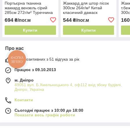
Портьєрна тканина
Жаккард для штор пісок
Жакк
жаккард вензель сірий
300см 264г/м² Китай
т.бе
285см 272г/м² Туреччина
класичний дамаск
300с
класичний вензель
клас
694
544
160
₴/пог.м
₴/пог.м
Купити
Купити
Про нас
98% позитивних з 51 відгука за рік
КНОПКА
ЗВ'ЯЗКУ
Працює з 09.10.2013
м. Дніпро
49051 вул. Б.Хмельницького 4, оф112 вхід збоку будівлі,
Дніпро, Україна
Контакти
Сьогодні працює з 10:00 до 18:00
Показати весь графік роботи