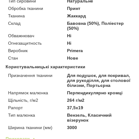
Тип сировини
Натуральне
Обробка тканини
Принт
Тканина
Жаккард
Склад
Бавовна (50%), Поліестер
(50%)
Обважнювач
Ні
Огнезащитность
Ні
Виробник
Primera
Стан
Нове
Користувальницькі характеристики
Призначення тканини
Для подушок, для покривал,
для рукоділля, для столової
білизни, Портьєрна
Напрямок малюнка
Перпендикулярно кромці
Щільність, г/м2
264 г/м2
Рапорт
37,5х19
Тип малюнка
Вензель, Класичний
візерунок
Ширина тканини (мм)
3000
Приховати