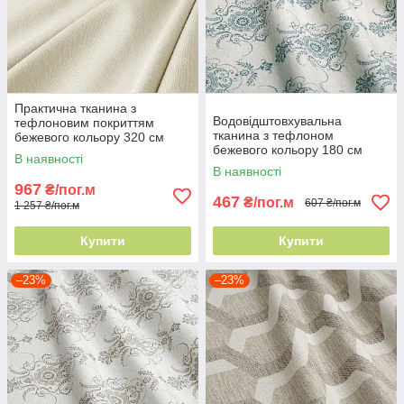
Практична тканина з
Водовідштовхувальна
тефлоновим покриттям
тканина з тефлоном
бежевого кольору 320 см
бежевого кольору 180 см
Туреччина для подушок та
В наявності
Туреччина для домашнього
чохлів
В наявності
текстилю
967
₴/пог.м
467
₴/пог.м
607 ₴/пог.м
1 257 ₴/пог.м
Купити
Купити
–23%
–23%