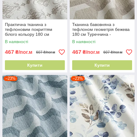
Практична тканина з
Тканина бавовняна з
тефлоновим покриттям
тефлоном геометрія бежева
білого кольору 180 см
180 см Туреччина -
Туреччина для домашнього
графічний малюнок
В наявності
В наявності
текстилю
467
467
₴/пог.м
₴/пог.м
607 ₴/пог.м
607 ₴/пог.м
Купити
Купити
–23%
–23%