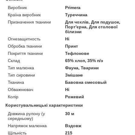
Виробник
Primera
Країна виробник
Туреччина
Призначення тканини
Для чохлів, Для подушок,
Порт'єрна, Для столової
білизни
Огнезащитность
Ні
Обробка тканини
Принт
Покриття тканини
Тефлонове
Склад
65% хлоп, 35% п/э
Тип малюнка
Фауна, Тварини
Тип сировини
Змішане
Тканина
Бавовна смесовый
Обважнювач
Ні
Колір
Рожевий
Користувальницькі характеристики
Довжина рулону (у
30 м
середньому)
Напрямок малюнка
Вздовж
Щільність
215