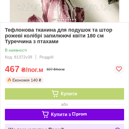
Тефлонова тканина для подушок та штор
рожеві колібрі запилюючі квіти 180 см
Туреччина з птахами
В наявності
Код: 81372v38
Роздріб
467
₴/пог.м
607 ₴/пог.м
Економія
140 ₴
Купити
або
Купити з