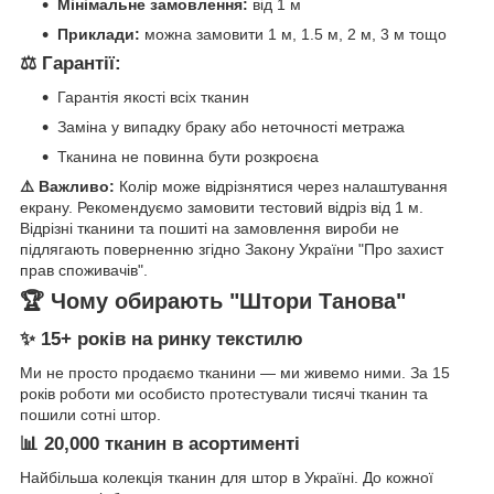
Мінімальне замовлення:
від 1 м
Приклади:
можна замовити 1 м, 1.5 м, 2 м, 3 м тощо
⚖️ Гарантії:
Гарантія якості всіх тканин
Заміна у випадку браку або неточності метража
Тканина не повинна бути розкроєна
⚠️ Важливо:
Колір може відрізнятися через налаштування
екрану. Рекомендуємо замовити тестовий відріз від 1 м.
Відрізні тканини та пошиті на замовлення вироби не
підлягають поверненню згідно Закону України "Про захист
прав споживачів".
🏆 Чому обирають "Штори Танова"
✨ 15+ років на ринку текстилю
Ми не просто продаємо тканини — ми живемо ними. За 15
років роботи ми особисто протестували тисячі тканин та
пошили сотні штор.
📊 20,000 тканин в асортименті
Найбільша колекція тканин для штор в Україні. До кожної