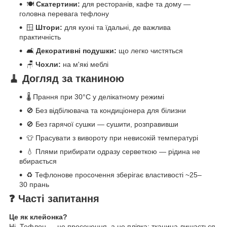
🍽️
Скатертини:
для ресторанів, кафе та дому —
головна перевага тефлону
🪟
Штори:
для кухні та їдальні, де важлива
практичність
🛋️
Декоративні подушки:
що легко чистяться
🪑
Чохли:
на м'які меблі
🧹 Догляд за тканиною
🌡️ Прання при 30°C у делікатному режимі
🚫 Без відбілювача та кондиціонера для білизни
🚫 Без гарячої сушки — сушити, розправивши
👕 Прасувати з вивороту при невисокій температурі
💧 Плями прибирати одразу серветкою — рідина не
вбирається
♻️ Тефлонове просочення зберігає властивості ~25–
30 прань
❓ Часті запитання
Це як клейонка?
Ні. Тефлон — це просочення, а не плівка: тканина лишається