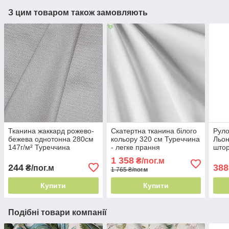
З цим товаром також замовляють
Тканина жаккард рожево-
Скатертна тканина білого
Руло
бежева однотонна 280см
кольору 320 см Туреччина
Льон
147г/м² Туреччина
- легке прання
штор
рельєфне плетіння
1 358
₴/пог.м
244
388
₴/пог.м
1 765 ₴/пог.м
Купити
Купити
Подібні товари компанії