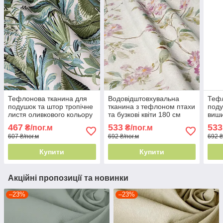
Тефлонова тканина для
Водовідштовхувальна
Тефл
подушок та штор тропічне
тканина з тефлоном птахи
поду
листя оливкового кольору
та бузкові квіти 180 см
виши
180 см Туреччина
Туреччина - декор з
Туре
467
533
533
₴/пог.м
₴/пог.м
фауною
мот
607 ₴/пог.м
692 ₴/пог.м
692 ₴
Купити
Купити
Акційні пропозиції та новинки
–23%
–23%