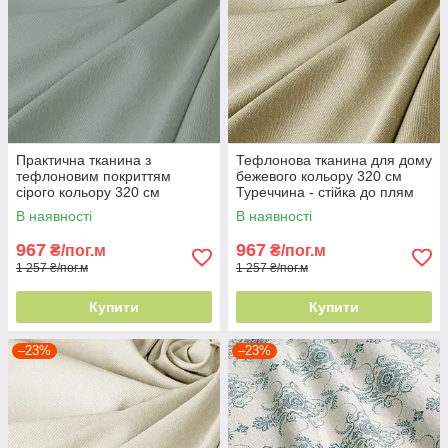
Практична тканина з
Тефлонова тканина для дому
тефлоновим покриттям
бежевого кольору 320 см
сірого кольору 320 см
Туреччина - стійка до плям
Туреччина - зберігає вигляд
В наявності
В наявності
роками
967
967
₴/пог.м
₴/пог.м
1 257 ₴/пог.м
1 257 ₴/пог.м
Купити
Купити
–23%
–23%