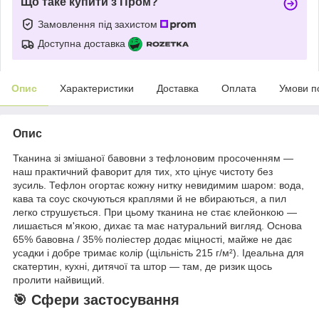
Що таке купити з Пром?
Замовлення під захистом
Доступна доставка
Опис
Характеристики
Доставка
Оплата
Умови п
Опис
Тканина зі змішаної бавовни з тефлоновим просоченням —
наш практичний фаворит для тих, хто цінує чистоту без
зусиль. Тефлон огортає кожну нитку невидимим шаром: вода,
кава та соус скочуються краплями й не вбираються, а пил
легко струшується. При цьому тканина не стає клейонкою —
лишається м'якою, дихає та має натуральний вигляд. Основа
65% бавовна / 35% поліестер додає міцності, майже не дає
усадки і добре тримає колір (щільність 215 г/м²). Ідеальна для
скатертин, кухні, дитячої та штор — там, де ризик щось
пролити найвищий.
🎯 Сфери застосування