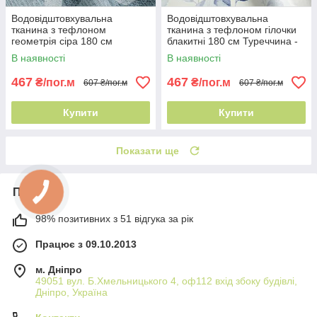
Водовідштовхувальна
Водовідштовхувальна
тканина з тефлоном
тканина з тефлоном гілочки
геометрія сіра 180 см
блакитні 180 см Туреччина -
Туреччина - графічний
природний мотив
В наявності
В наявності
малюнок
467
467
₴/пог.м
₴/пог.м
607 ₴/пог.м
607 ₴/пог.м
Купити
Купити
Показати ще
Про нас
98% позитивних з 51 відгука за рік
Працює з 09.10.2013
м. Дніпро
49051 вул. Б.Хмельницького 4, оф112 вхід збоку будівлі,
Дніпро, Україна