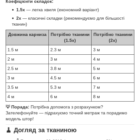
Коефіцієнти складок:
1.5x
— легка хвиля (економний варіант)
2x
— класичні складки (рекомендуємо для більшості
тканин)
Довжина карниза
Потрібно тканини
Потрібно тканини
(1.5x)
(2x)
1.5 м
2.3 м
3 м
2 м
3 м
4 м
2.5 м
3.8 м
5 м
3 м
4.5 м
6 м
3.5 м
5.3 м
7 м
4 м
6 м
8 м
💡 Порада:
Потрібна допомога з розрахунком?
Зателефонуйте — підрахуємо точний метраж та порадимо
модель штор!
🧹 Догляд за тканиною