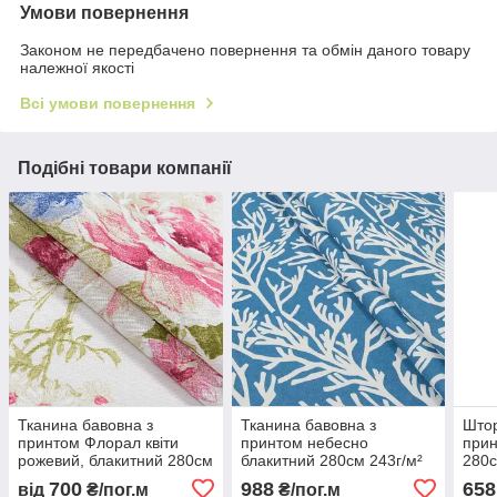
Умови повернення
Законом не передбачено повернення та обмін даного товару
належної якості
Всі умови повернення
Подібні товари компанії
Тканина бавовна з
Тканина бавовна з
Штор
принтом Флорал квіти
принтом небесно
прин
рожевий, блакитний 280см
блакитний 280см 243г/м²
280с
155г/м² Іспанія квітковий
Іспанія квітковий декор
квіт
700
988
658
від
₴/пог.м
₴/пог.м
прованс