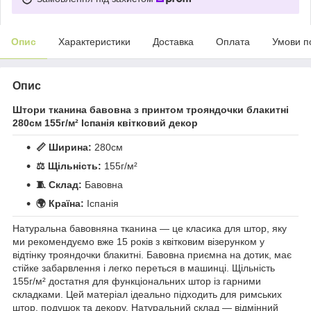
Опис
Характеристики
Доставка
Оплата
Умови п
Опис
Штори тканина бавовна з принтом трояндочки блакитні
280см 155г/м² Іспанія квітковий декор
📏 Ширина:
280см
⚖️ Щільність:
155г/м²
🧵 Склад:
Бавовна
🌍 Країна:
Іспанія
Натуральна бавовняна тканина — це класика для штор, яку
ми рекомендуємо вже 15 років з квітковим візерунком у
відтінку трояндочки блакитні. Бавовна приємна на дотик, має
стійке забарвлення і легко переться в машинці. Щільність
155г/м² достатня для функціональних штор із гарними
складками. Цей матеріал ідеально підходить для римських
штор, подушок та декору. Натуральний склад — відмінний