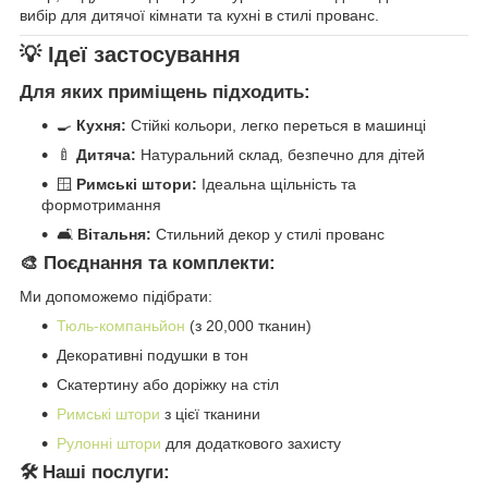
вибір для дитячої кімнати та кухні в стилі прованс.
💡 Ідеї застосування
Для яких приміщень підходить:
🍳
Кухня:
Стійкі кольори, легко переться в машинці
🍼
Дитяча:
Натуральний склад, безпечно для дітей
🪟
Римські штори:
Ідеальна щільність та
формотримання
🛋️
Вітальня:
Стильний декор у стилі прованс
🎨 Поєднання та комплекти:
Ми допоможемо підібрати:
Тюль-компаньйон
(з 20,000 тканин)
Декоративні подушки в тон
Скатертину або доріжку на стіл
Римські штори
з цієї тканини
Рулонні штори
для додаткового захисту
🛠️ Наші послуги: