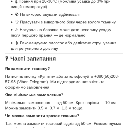
🌡️ Прання при 20-30°C (можлива усадка до 3% при
вищій температурі)
🚫 Не використовувати відбілювачі
👕 Прасувати з виворітного боку через вологу тканину
⚠️ Натуральна бавовна може дати невелику усадку
після першого прання — це нормально
🧴 Рекомендуємо пилосос або делікатне струшування
для регулярного догляду
❓ Часті запитання
Як замовити тканину?
Натисніть кнопку «Купити» або зателефонуйте +380(50)208-
57-98 (Viber, Telegram). Ми підтвердимо наявність та
оформимо замовлення.
Яке мінімальне замовлення?
Мінімальне замовлення — від 50 см. Крок нарізки — 10 см.
Можна замовити 0.5 м, 0.7 м, 1.3 м тощо.
Чи можна замовити зразок тканини?
Так, можна замовити тестовий відріз від 50 см. Рекомендуємо