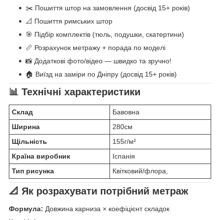
✂️ Пошиття штор на замовлення (досвід 15+ років)
📐 Пошиття римських штор
🎯 Підбір комплектів (тюль, подушки, скатертини)
📏 Розрахунок метражу + порада по моделі
📸 Додаткові фото/відео — швидко та зручно!
🏠 Виїзд на заміри по Дніпру (досвід 15+ років)
📊 Технічні характеристики
Склад
Бавовна
Ширина
280см
Щільність
155г/м²
Країна виробник
Іспанія
Тип рисунка
Квітковий/флора,
📐 Як розрахувати потрібний метраж
Формула:
Довжина карниза × коефіцієнт складок