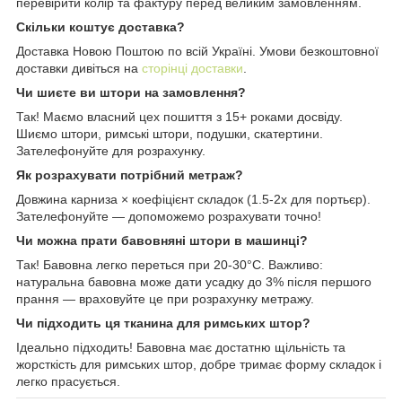
перевірити колір та фактуру перед великим замовленням.
Скільки коштує доставка?
Доставка Новою Поштою по всій Україні. Умови безкоштовної
доставки дивіться на
сторінці доставки
.
Чи шиєте ви штори на замовлення?
Так! Маємо власний цех пошиття з 15+ роками досвіду.
Шиємо штори, римські штори, подушки, скатертини.
Зателефонуйте для розрахунку.
Як розрахувати потрібний метраж?
Довжина карниза × коефіцієнт складок (1.5-2x для портьєр).
Зателефонуйте — допоможемо розрахувати точно!
Чи можна прати бавовняні штори в машинці?
Так! Бавовна легко переться при 20-30°C. Важливо:
натуральна бавовна може дати усадку до 3% після першого
прання — враховуйте це при розрахунку метражу.
Чи підходить ця тканина для римських штор?
Ідеально підходить! Бавовна має достатню щільність та
жорсткість для римських штор, добре тримає форму складок і
легко прасується.