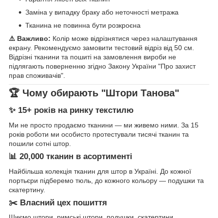
Заміна у випадку браку або неточності метража
Тканина не повинна бути розкроєна
⚠️ Важливо:
Колір може відрізнятися через налаштування
екрану. Рекомендуємо замовити тестовий відріз від 50 см.
Відрізні тканини та пошиті на замовлення вироби не
підлягають поверненню згідно Закону України "Про захист
прав споживачів".
🏆 Чому обирають "Штори Танова"
✨ 15+ років на ринку текстилю
Ми не просто продаємо тканини — ми живемо ними. За 15
років роботи ми особисто протестували тисячі тканин та
пошили сотні штор.
📊 20,000 тканин в асортименті
Найбільша колекція тканин для штор в Україні. До кожної
портьєри підберемо тюль, до кожного кольору — подушки та
скатертину.
✂️ Власний цех пошиття
Шиємо штори, римські штори, подушки, скатертини.