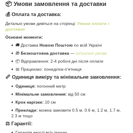
📦 Умови замовлення та доставки
💰 Оплата та доставка:
Детальні умови дивіться на сторінці:
Умови оплати і
доставки
Основні моменти:
🚚 Доставка
Новою Поштою
по всій Україні
🎁
Безкоштовна доставка
—
актуальні умови
📦 Відправлення: 2-4 робочі дні після оплати
📅 Працюємо: понеділок-п'ятниця
📏 Одиниця виміру та мінімальне замовлення:
Одиниця:
погонний метр
Мінімальне замовлення:
від 50 см
Крок нарізки:
10 см
Приклади:
можна замовити 0.5 м, 0.6 м, 1.2 м, 1.7 м,
2.3 м тощо
⚖️ Гарантії:
Гарантія якості всіх тканин