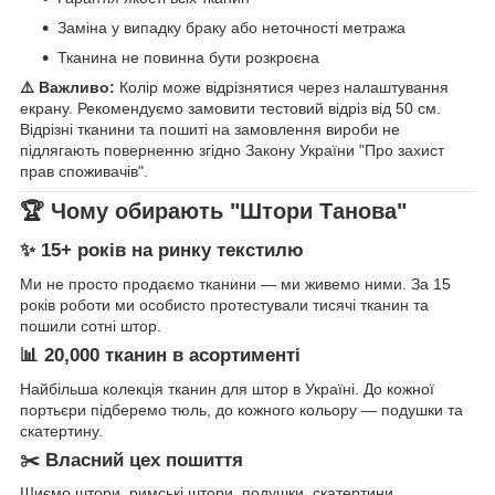
Заміна у випадку браку або неточності метража
Тканина не повинна бути розкроєна
⚠️ Важливо:
Колір може відрізнятися через налаштування
екрану. Рекомендуємо замовити тестовий відріз від 50 см.
Відрізні тканини та пошиті на замовлення вироби не
підлягають поверненню згідно Закону України "Про захист
прав споживачів".
🏆 Чому обирають "Штори Танова"
✨ 15+ років на ринку текстилю
Ми не просто продаємо тканини — ми живемо ними. За 15
років роботи ми особисто протестували тисячі тканин та
пошили сотні штор.
📊 20,000 тканин в асортименті
Найбільша колекція тканин для штор в Україні. До кожної
портьєри підберемо тюль, до кожного кольору — подушки та
скатертину.
✂️ Власний цех пошиття
Шиємо штори, римські штори, подушки, скатертини.