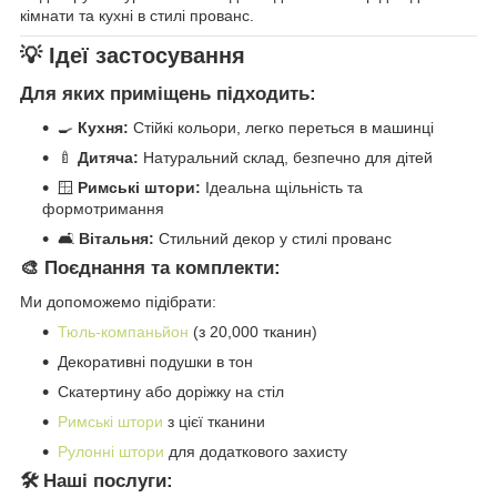
кімнати та кухні в стилі прованс.
💡 Ідеї застосування
Для яких приміщень підходить:
🍳
Кухня:
Стійкі кольори, легко переться в машинці
🍼
Дитяча:
Натуральний склад, безпечно для дітей
🪟
Римські штори:
Ідеальна щільність та
формотримання
🛋️
Вітальня:
Стильний декор у стилі прованс
🎨 Поєднання та комплекти:
Ми допоможемо підібрати:
Тюль-компаньйон
(з 20,000 тканин)
Декоративні подушки в тон
Скатертину або доріжку на стіл
Римські штори
з цієї тканини
Рулонні штори
для додаткового захисту
🛠️ Наші послуги: