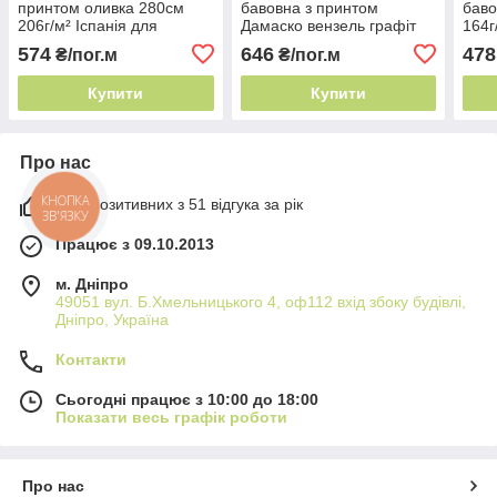
принтом оливка 280см
бавовна з принтом
баво
206г/м² Іспанія для
Дамаско вензель графіт
164г
класичних інтер'єрів
280см 284г/м² Іспанія
клас
574
646
478
₴/пог.м
₴/пог.м
розкішний вензель
Купити
Купити
Про нас
98% позитивних з 51 відгука за рік
КНОПКА
ЗВ'ЯЗКУ
Працює з 09.10.2013
м. Дніпро
49051 вул. Б.Хмельницького 4, оф112 вхід збоку будівлі,
Дніпро, Україна
Контакти
Сьогодні працює з 10:00 до 18:00
Показати весь графік роботи
Про нас