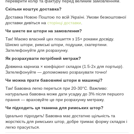
перевірити колір та фактуру перед великим замовленням.
Скільки коштує доставка?
Доставка Новою Поштою по всій Україні. Умови безкоштовної
доставки дивіться на
сторінці доставки
.
Чи шиєте ви штори на замовлення?
Так! Маємо власний цех пошиття з 15+ роками досвіду.
Шиємо штори, римські штори, подушки, скатертини.
Зателефонуйте для розрахунку.
Як розрахувати потрібний метраж?
Довжина карниза × коефіцієнт складок (1.5-2x для портьєр).
Зателефонуйте — допоможемо розрахувати точно!
Чи можна прати бавовняні штори в машинці?
Так! Бавовна легко переться при 20-30°C. Важливо:
натуральна бавовна може дати усадку до 3% після першого
прання — враховуйте це при розрахунку метражу.
Чи підходить ця тканина для римських штор?
Ідеально підходить! Бавовна має достатню щільність та
жорсткість для римських штор, добре тримає форму складок і
легко прасується.