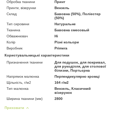
Обробка тканини
Принт
Принти, візерунки
Вензель
Склад
Бавовна (50%), Поліестер
(50%)
Тип сировини
Натуральне
Тканина
Бавовна смесовый
Обважнювач
Ні
Колір
Різні кольори
Виробник
Primera
Користувальницькі характеристики
Призначення тканини
Для подушок, для покривал,
для рукоділля, для столової
білизни, Портьєрна
Напрямок малюнка
Перпендикулярно кромці
Щільність, г/м2
164 г/м2
Тип малюнка
Вензель, Класичний
візерунок
Ширина тканини (мм)
2800
Приховати