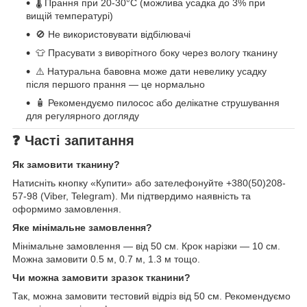
🌡️ Прання при 20-30°C (можлива усадка до 3% при
вищій температурі)
🚫 Не використовувати відбілювачі
👕 Прасувати з виворітного боку через вологу тканину
⚠️ Натуральна бавовна може дати невелику усадку
після першого прання — це нормально
🧴 Рекомендуємо пилосос або делікатне струшування
для регулярного догляду
❓ Часті запитання
Як замовити тканину?
Натисніть кнопку «Купити» або зателефонуйте +380(50)208-
57-98 (Viber, Telegram). Ми підтвердимо наявність та
оформимо замовлення.
Яке мінімальне замовлення?
Мінімальне замовлення — від 50 см. Крок нарізки — 10 см.
Можна замовити 0.5 м, 0.7 м, 1.3 м тощо.
Чи можна замовити зразок тканини?
Так, можна замовити тестовий відріз від 50 см. Рекомендуємо