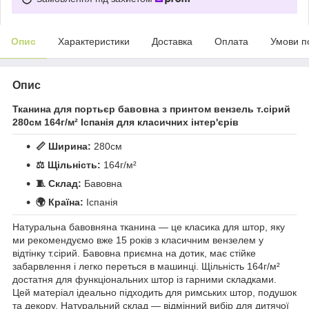
Опис
Характеристики
Доставка
Оплата
Умови п
Опис
Тканина для портьєр бавовна з принтом вензель т.сірий
280см 164г/м² Іспанія для класичних інтер'єрів
📏 Ширина:
280см
⚖️ Щільність:
164г/м²
🧵 Склад:
Бавовна
🌍 Країна:
Іспанія
Натуральна бавовняна тканина — це класика для штор, яку
ми рекомендуємо вже 15 років з класичним вензелем у
відтінку т.сірий. Бавовна приємна на дотик, має стійке
забарвлення і легко переться в машинці. Щільність 164г/м²
достатня для функціональних штор із гарними складками.
Цей матеріал ідеально підходить для римських штор, подушок
та декору. Натуральний склад — відмінний вибір для дитячої