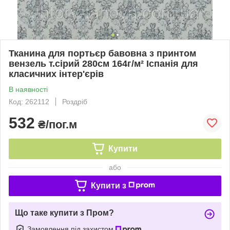
Тканина для портьєр бавовна з принтом
вензель т.сірий 280см 164г/м² Іспанія для
класичних інтер'єрів
В наявності
Код: 262112
Роздріб
532
₴/пог.м
Купити
або
Купити з
Що таке купити з Пром?
Замовлення під захистом