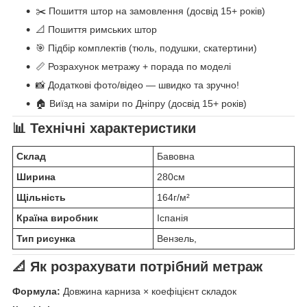
✂️ Пошиття штор на замовлення (досвід 15+ років)
📐 Пошиття римських штор
🎯 Підбір комплектів (тюль, подушки, скатертини)
📏 Розрахунок метражу + порада по моделі
📸 Додаткові фото/відео — швидко та зручно!
🏠 Виїзд на заміри по Дніпру (досвід 15+ років)
📊 Технічні характеристики
Склад
Бавовна
Ширина
280см
Щільність
164г/м²
Країна виробник
Іспанія
Тип рисунка
Вензель,
📐 Як розрахувати потрібний метраж
Формула:
Довжина карниза × коефіцієнт складок