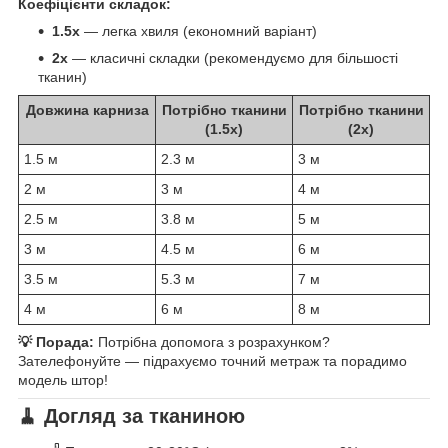
Коефіцієнти складок:
1.5x
— легка хвиля (економний варіант)
2x
— класичні складки (рекомендуємо для більшості
тканин)
Довжина карниза
Потрібно тканини
Потрібно тканини
(1.5x)
(2x)
1.5 м
2.3 м
3 м
2 м
3 м
4 м
2.5 м
3.8 м
5 м
3 м
4.5 м
6 м
3.5 м
5.3 м
7 м
4 м
6 м
8 м
💡 Порада:
Потрібна допомога з розрахунком?
Зателефонуйте — підрахуємо точний метраж та порадимо
модель штор!
🧹 Догляд за тканиною