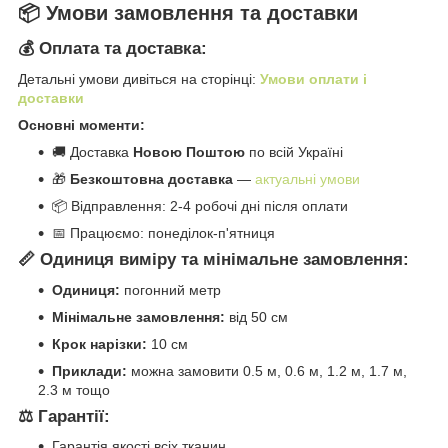
📦 Умови замовлення та доставки
💰 Оплата та доставка:
Детальні умови дивіться на сторінці:
Умови оплати і
доставки
Основні моменти:
🚚 Доставка
Новою Поштою
по всій Україні
🎁
Безкоштовна доставка
—
актуальні умови
📦 Відправлення: 2-4 робочі дні після оплати
📅 Працюємо: понеділок-п'ятниця
📏 Одиниця виміру та мінімальне замовлення:
Одиниця:
погонний метр
Мінімальне замовлення:
від 50 см
Крок нарізки:
10 см
Приклади:
можна замовити 0.5 м, 0.6 м, 1.2 м, 1.7 м,
2.3 м тощо
⚖️ Гарантії:
Гарантія якості всіх тканин