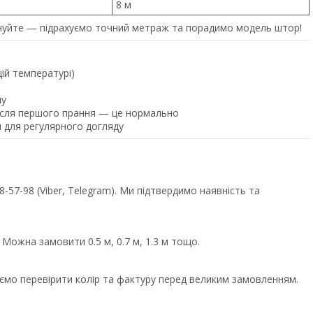
8 м
уйте — підрахуємо точний метраж та порадимо модель штор!
щій температурі)
ну
після першого прання — це нормально
 для регулярного догляду
57-98 (Viber, Telegram). Ми підтвердимо наявність та
 Можна замовити 0.5 м, 0.7 м, 1.3 м тощо.
уємо перевірити колір та фактуру перед великим замовленням.