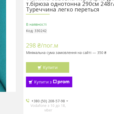
т.бірюза однотонна 290см 248г
Туреччина легко переться
В наявності
Код:
330242
298 ₴/пог.м
Мінімальна сума замовлення на сайті — 350 ₴
Купити
Купити з
+380 (50) 208-57-98
Vodafone з 10 до 18,
viber