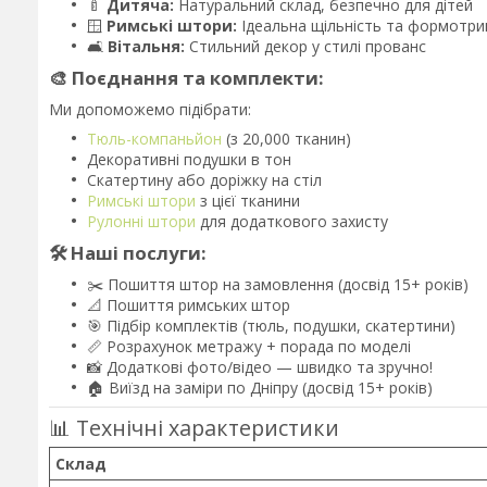
🍼
Дитяча:
Натуральний склад, безпечно для дітей
🪟
Римські штори:
Ідеальна щільність та формотр
🛋️
Вітальня:
Стильний декор у стилі прованс
🎨 Поєднання та комплекти:
Ми допоможемо підібрати:
Тюль-компаньйон
(з 20,000 тканин)
Декоративні подушки в тон
Скатертину або доріжку на стіл
Римські штори
з цієї тканини
Рулонні штори
для додаткового захисту
🛠️ Наші послуги:
✂️ Пошиття штор на замовлення (досвід 15+ років)
📐 Пошиття римських штор
🎯 Підбір комплектів (тюль, подушки, скатертини)
📏 Розрахунок метражу + порада по моделі
📸 Додаткові фото/відео — швидко та зручно!
🏠 Виїзд на заміри по Дніпру (досвід 15+ років)
📊 Технічні характеристики
Склад