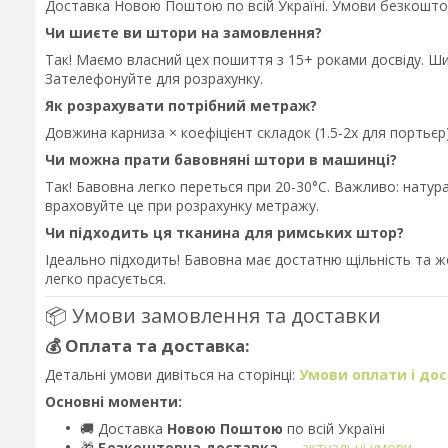
Доставка Новою Поштою по всій Україні. Умови безкошто
Чи шиєте ви штори на замовлення?
Так! Маємо власний цех пошиття з 15+ роками досвіду. Ш
Зателефонуйте для розрахунку.
Як розрахувати потрібний метраж?
Довжина карниза × коефіцієнт складок (1.5-2x для порть
Чи можна прати бавовняні штори в машинці?
Так! Бавовна легко переться при 20-30°C. Важливо: нату
враховуйте це при розрахунку метражу.
Чи підходить ця тканина для римських штор?
Ідеально підходить! Бавовна має достатню щільність та ж
легко прасується.
📦 Умови замовлення та доставки
💰 Оплата та доставка:
Детальні умови дивіться на сторінці:
Умови оплати і до
Основні моменти:
🚚 Доставка
Новою Поштою
по всій Україні
🎁
Безкоштовна доставка
—
актуальні умови