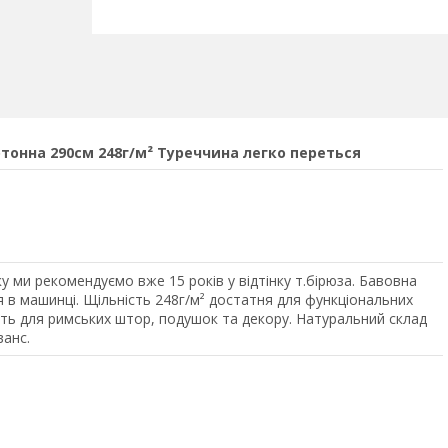
тонна 290см 248г/м² Туреччина легко переться
 ми рекомендуємо вже 15 років у відтінку т.бірюза. Бавовна
я в машинці. Щільність 248г/м² достатня для функціональних
ить для римських штор, подушок та декору. Натуральний склад
ванс.