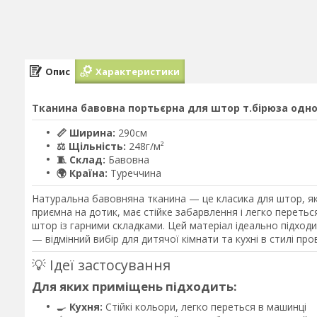
Опис
Характеристики
Тканина бавовна портьєрна для штор т.бірюза одно
📏 Ширина:
290см
⚖️ Щільність:
248г/м²
🧵 Склад:
Бавовна
🌍 Країна:
Туреччина
Натуральна бавовняна тканина — це класика для штор, яку
приємна на дотик, має стійке забарвлення і легко перетьс
штор із гарними складками. Цей матеріал ідеально підход
— відмінний вибір для дитячої кімнати та кухні в стилі про
💡 Ідеї застосування
Для яких приміщень підходить:
🍳
Кухня:
Стійкі кольори, легко переться в машинці