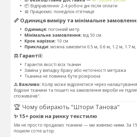
📦 Відправлення: 2-4 робочі дні після оплати
📅 Працюємо: понеділок-п'ятниця
📏 Одиниця виміру та мінімальне замовленн
Одиниця:
погонний метр
Мінімальне замовлення:
від 50 см
Крок нарізки:
10 см
Приклади:
можна замовити 0.5 м, 0.6 м, 1.2 м, 1.7 м
⚖️ Гарантії:
Гарантія якості всіх тканин
Заміна у випадку браку або неточності метража
Тканина не повинна бути розкроєна
⚠️ Важливо:
Колір може відрізнятися через налаштування 
Відрізні тканини та пошиті на замовлення вироби не підл
споживачів".
🏆 Чому обирають "Штори Танова"
✨ 15+ років на ринку текстилю
Ми не просто продаємо тканини — ми живемо ними. За 15 
пошили сотні штор.