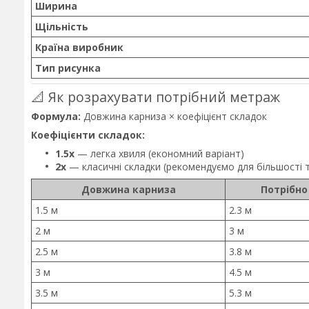
Ширина
Щільність
Країна виробник
Тип рисунка
📐 Як розрахувати потрібний метраж
Формула:
Довжина карниза × коефіцієнт складок
Коефіцієнти складок:
1.5x
— легка хвиля (економний варіант)
2x
— класичні складки (рекомендуємо для більшості 
Довжина карниза
Потрібно
1.5 м
2.3 м
2 м
3 м
2.5 м
3.8 м
3 м
4.5 м
3.5 м
5.3 м