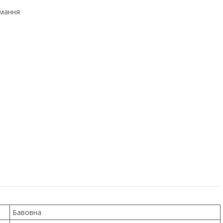
имання
Бавовна