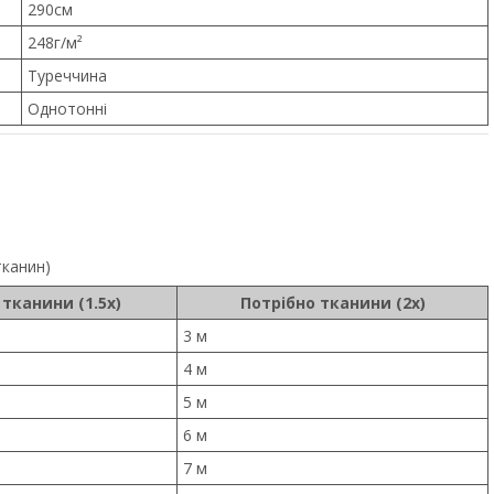
290см
248г/м²
Туреччина
Однотонні
тканин)
 тканини (1.5x)
Потрібно тканини (2x)
3 м
4 м
5 м
6 м
7 м