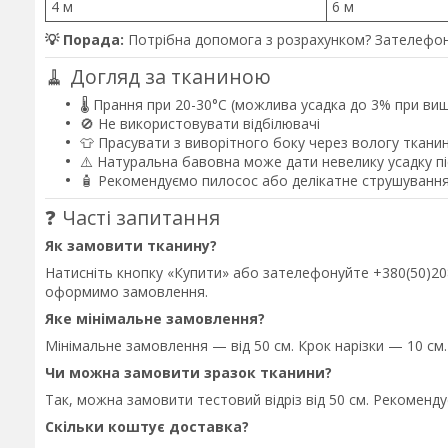
4 м
6 м
💡 Порада:
Потрібна допомога з розрахунком? Зателефон
🧹 Догляд за тканиною
🌡️ Прання при 20-30°C (можлива усадка до 3% при ви
🚫 Не використовувати відбілювачі
👕 Прасувати з виворітного боку через вологу ткани
⚠️ Натуральна бавовна може дати невелику усадку 
🧴 Рекомендуємо пилосос або делікатне струшування
❓ Часті запитання
Як замовити тканину?
Натисніть кнопку «Купити» або зателефонуйте +380(50)208-
оформимо замовлення.
Яке мінімальне замовлення?
Мінімальне замовлення — від 50 см. Крок нарізки — 10 см.
Чи можна замовити зразок тканини?
Так, можна замовити тестовий відріз від 50 см. Рекоменд
Скільки коштує доставка?