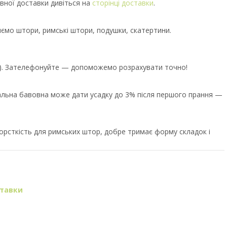
вної доставки дивіться на
сторінці доставки
.
иємо штори, римські штори, подушки, скатертини.
єр). Зателефонуйте — допоможемо розрахувати точно!
ральна бавовна може дати усадку до 3% після першого прання —
орсткість для римських штор, добре тримає форму складок і
ставки