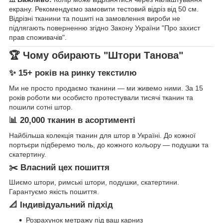
екрану. Рекомендуємо замовити тестовий відріз від 50 см.
Відрізні тканини та пошиті на замовлення вироби не
підлягають поверненню згідно Закону України "Про захист
прав споживачів".
🏆 Чому обирають "Штори Танова"
✨ 15+ років на ринку текстилю
Ми не просто продаємо тканини — ми живемо ними. За 15
років роботи ми особисто протестували тисячі тканин та
пошили сотні штор.
📊 20,000 тканин в асортименті
Найбільша колекція тканин для штор в Україні. До кожної
портьєри підберемо тюль, до кожного кольору — подушки та
скатертину.
✂️ Власний цех пошиття
Шиємо штори, римські штори, подушки, скатертини.
Гарантуємо якість пошиття.
📐 Індивідуальний підхід
Розрахунок метражу під ваш карниз