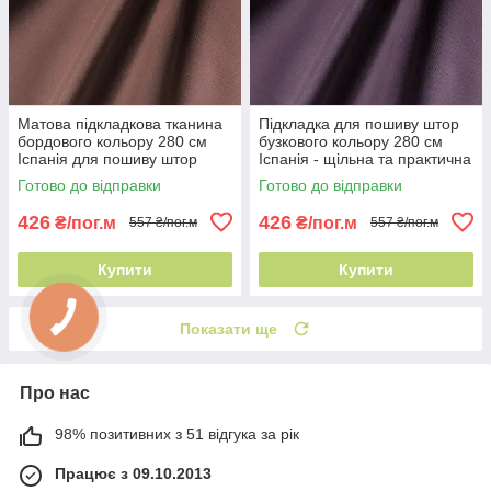
Матова підкладкова тканина
Підкладка для пошиву штор
бордового кольору 280 см
бузкового кольору 280 см
Іспанія для пошиву штор
Іспанія - щільна та практична
Готово до відправки
Готово до відправки
426
426
₴/пог.м
₴/пог.м
557 ₴/пог.м
557 ₴/пог.м
Купити
Купити
Показати ще
Про нас
98% позитивних з 51 відгука за рік
Працює з 09.10.2013