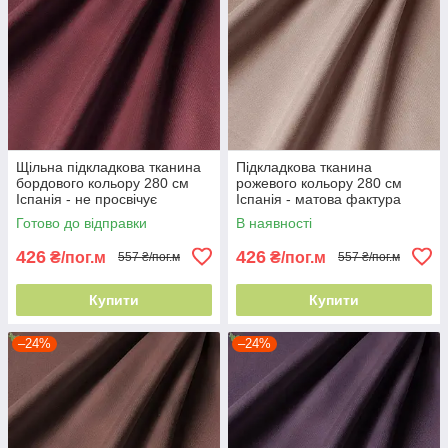
Щільна підкладкова тканина
Підкладкова тканина
бордового кольору 280 см
рожевого кольору 280 см
Іспанія - не просвічує
Іспанія - матова фактура
Готово до відправки
В наявності
426
426
₴/пог.м
₴/пог.м
557 ₴/пог.м
557 ₴/пог.м
Купити
Купити
–24%
–24%