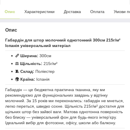
Опис
Характеристики
Доставка
Оплата
Умови п
Опис
Габардін для штор молочний однотонний 300см 215г/м²
Іспанія універсальний матеріал
📏 Ширина:
300см
⚖️ Щільність:
215г/м²
🧵 Склад:
Поліестер
🌍 Країна:
Іспанія
Габардін — це бюджетна практична тканина, яку ми
рекомендуємо для функціональних завдань у відтінку
молочний. За 15 років ми переконались: габардін не мнеться,
легко переться, швидко сохне. Щільність 215г/м² достатня для
щільних штор без зайвої ваги. Матова однотонна поверхність
без блиску — універсальний фон для будь-якого інтер'єру.
Ідеальний вибір для фотозони, офісу, школи або балкону.