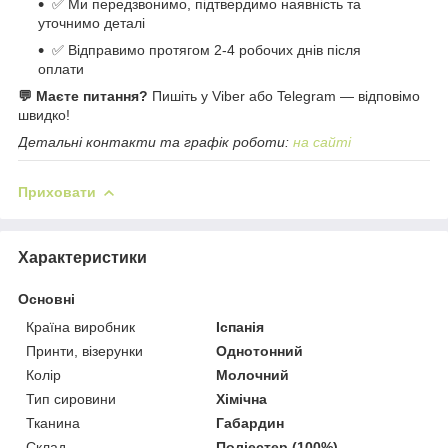
✅ Ми передзвонимо, підтвердимо наявність та
уточнимо деталі
✅ Відправимо протягом 2-4 робочих днів після
оплати
💬 Маєте питання?
Пишіть у Viber або Telegram — відповімо
швидко!
Детальні контакти та графік роботи:
на сайті
Приховати
Характеристики
Основні
Країна виробник
Іспанія
Принти, візерунки
Однотонний
Колір
Молочний
Тип сировини
Хімічна
Тканина
Габардин
Склад
Поліестер (100%)