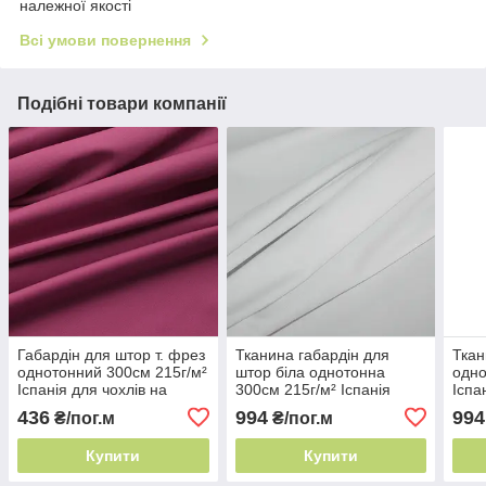
належної якості
Всі умови повернення
Подібні товари компанії
Габардін для штор т. фрез
Тканина габардін для
Ткан
однотонний 300см 215г/м²
штор біла однотонна
одно
Іспанія для чохлів на
300см 215г/м² Іспанія
Іспа
стільці
практична синтетика
мате
436
994
994
₴/пог.м
₴/пог.м
Купити
Купити