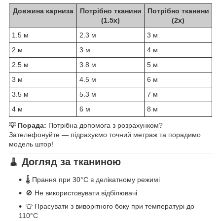
Довжина карниза
Потрібно тканини
Потрібно тканини
(1.5x)
(2x)
1.5 м
2.3 м
3 м
2 м
3 м
4 м
2.5 м
3.8 м
5 м
3 м
4.5 м
6 м
3.5 м
5.3 м
7 м
4 м
6 м
8 м
💡 Порада:
Потрібна допомога з розрахунком?
Зателефонуйте — підрахуємо точний метраж та порадимо
модель штор!
🧹 Догляд за тканиною
🌡️ Прання при 30°C в делікатному режимі
🚫 Не використовувати відбілювачі
👕 Прасувати з виворітного боку при температурі до
110°C