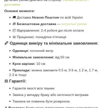
доставки
Основні моменти:
🚚 Доставка
Новою Поштою
по всій Україні
🎁
Безкоштовна доставка
—
актуальні умови
📦 Відправлення: 2-4 робочі дні після оплати
📅 Працюємо: понеділок-п'ятниця
📏 Одиниця виміру та мінімальне замовлення:
Одиниця:
погонний метр
Мінімальне замовлення:
від 50 см
Крок нарізки:
10 см
Приклади:
можна замовити 0.5 м, 0.6 м, 1.2 м, 1.7 м,
2.3 м тощо
⚖️ Гарантії:
Гарантія якості всіх тканин
Заміна у випадку браку або неточності метража
Тканина не повинна бути розкроєна
⚠️ Важливо:
Колір може відрізнятися через налаштування