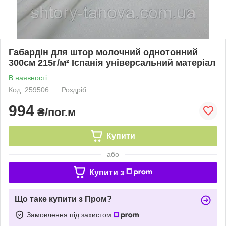
Габардін для штор молочний однотонний
300см 215г/м² Іспанія універсальний матеріал
В наявності
Код: 259506
Роздріб
994
₴/пог.м
Купити
або
Купити з
Що таке купити з Пром?
Замовлення під захистом