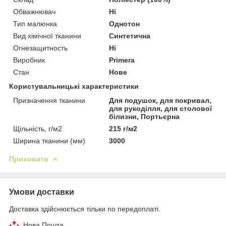
Обважнювач
Ні
Тип малюнка
Однотон
Вид хімічної тканини
Синтетична
Огнезащитность
Ні
Виробник
Primera
Стан
Нове
Користувальницькі характеристики
Призначення тканини
Для подушок, для покривал,
для рукоділля, для столової
білизни, Портьєрна
Щільність, г/м2
215 г/м2
Ширина тканини (мм)
3000
Приховати
Умови доставки
Доставка здійснюється тільки по передоплаті.
Нова Пошта