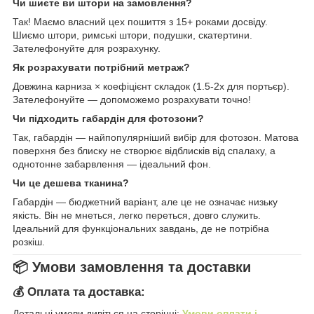
Чи шиєте ви штори на замовлення?
Так! Маємо власний цех пошиття з 15+ роками досвіду.
Шиємо штори, римські штори, подушки, скатертини.
Зателефонуйте для розрахунку.
Як розрахувати потрібний метраж?
Довжина карниза × коефіцієнт складок (1.5-2x для портьєр).
Зателефонуйте — допоможемо розрахувати точно!
Чи підходить габардін для фотозони?
Так, габардін — найпопулярніший вибір для фотозон. Матова
поверхня без блиску не створює відблисків від спалаху, а
однотонне забарвлення — ідеальний фон.
Чи це дешева тканина?
Габардін — бюджетний варіант, але це не означає низьку
якість. Він не мнеться, легко переться, довго служить.
Ідеальний для функціональних завдань, де не потрібна
розкіш.
📦 Умови замовлення та доставки
💰 Оплата та доставка:
Детальні умови дивіться на сторінці:
Умови оплати і