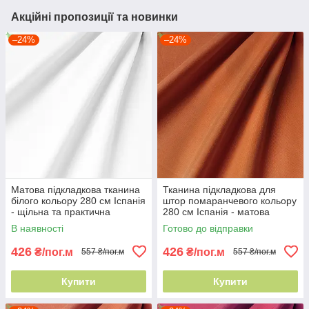
Акційні пропозиції та новинки
–24%
–24%
Матова підкладкова тканина
Тканина підкладкова для
білого кольору 280 см Іспанія
штор помаранчевого кольору
- щільна та практична
280 см Іспанія - матова
фактура
В наявності
Готово до відправки
426
426
₴/пог.м
₴/пог.м
557 ₴/пог.м
557 ₴/пог.м
Купити
Купити