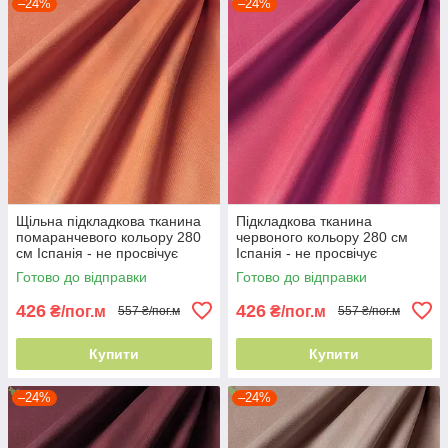
–24%
–24%
Щільна підкладкова тканина
Підкладкова тканина
помаранчевого кольору 280
червоного кольору 280 см
см Іспанія - не просвічує
Іспанія - не просвічує
Готово до відправки
Готово до відправки
426
426
₴/пог.м
₴/пог.м
557 ₴/пог.м
557 ₴/пог.м
Купити
Купити
–24%
–24%