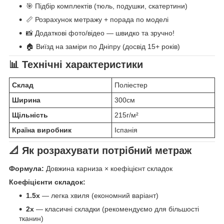
🎯 Підбір комплектів (тюль, подушки, скатертини)
📏 Розрахунок метражу + порада по моделі
📸 Додаткові фото/відео — швидко та зручно!
🏠 Виїзд на заміри по Дніпру (досвід 15+ років)
📊 Технічні характеристики
Склад
Поліестер
Ширина
300см
Щільність
215г/м²
Країна виробник
Іспанія
📐 Як розрахувати потрібний метраж
Формула:
Довжина карниза × коефіцієнт складок
Коефіцієнти складок:
1.5x
— легка хвиля (економний варіант)
2x
— класичні складки (рекомендуємо для більшості
тканин)