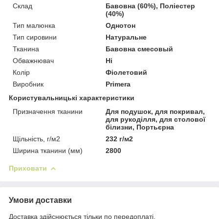
Склад
Бавовна (60%), Поліестер
(40%)
Тип малюнка
Однотон
Тип сировини
Натуральне
Тканина
Бавовна смесовый
Обважнювач
Ні
Колір
Фіолетовий
Виробник
Primera
Користувальницькі характеристики
Призначення тканини
Для подушок, для покривал,
для рукоділля, для столової
білизни, Портьєрна
Щільність, г/м2
232 г/м2
Ширина тканини (мм)
2800
Приховати
Умови доставки
Доставка здійснюється тільки по передоплаті.