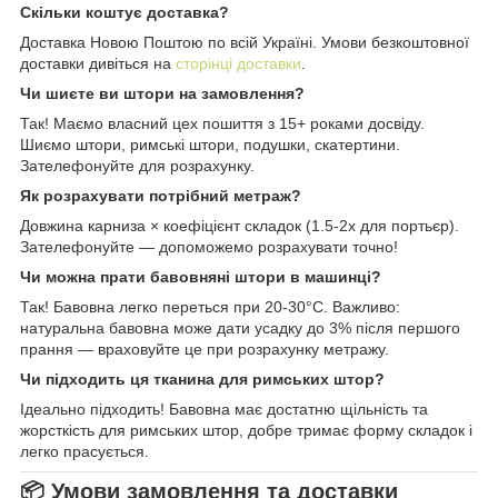
Скільки коштує доставка?
Доставка Новою Поштою по всій Україні. Умови безкоштовної
доставки дивіться на
сторінці доставки
.
Чи шиєте ви штори на замовлення?
Так! Маємо власний цех пошиття з 15+ роками досвіду.
Шиємо штори, римські штори, подушки, скатертини.
Зателефонуйте для розрахунку.
Як розрахувати потрібний метраж?
Довжина карниза × коефіцієнт складок (1.5-2x для портьєр).
Зателефонуйте — допоможемо розрахувати точно!
Чи можна прати бавовняні штори в машинці?
Так! Бавовна легко переться при 20-30°C. Важливо:
натуральна бавовна може дати усадку до 3% після першого
прання — враховуйте це при розрахунку метражу.
Чи підходить ця тканина для римських штор?
Ідеально підходить! Бавовна має достатню щільність та
жорсткість для римських штор, добре тримає форму складок і
легко прасується.
📦 Умови замовлення та доставки