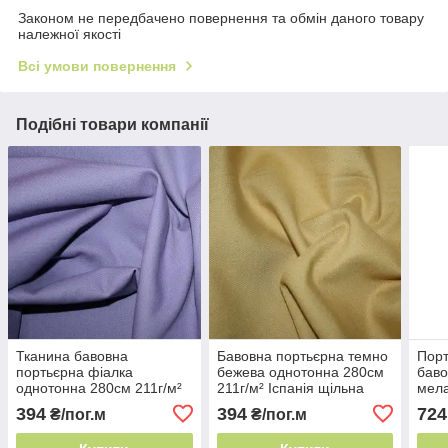
Законом не передбачено повернення та обмін даного товару
належної якості
Всі умови повернення
Подібні товари компанії
Тканина бавовна
Бавовна портьєрна темно
Порт
портьєрна фіалка
бежева однотонна 280см
баво
однотонна 280см 211г/м²
211г/м² Іспанія щільна
мела
Іспанія щільна
напівбавовна
Іспа
394
394
724
₴/пог.м
₴/пог.м
напівбавовна
напі