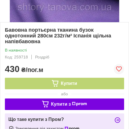
Бавовна портьєрна тканина бузок
однотонний 280см 232г/м² Іспанія щільна
напівбавовна
В наявності
Код: 259718
Роздріб
430
₴/пог.м
Купити
або
Купити з
Що таке купити з Пром?
Замовлення під захистом