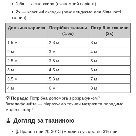
1.5x
— легка хвиля (економний варіант)
2x
— класичні складки (рекомендуємо для більшості
тканин)
Довжина карниза
Потрібно тканини
Потрібно тканини
(1.5x)
(2x)
1.5 м
2.3 м
3 м
2 м
3 м
4 м
2.5 м
3.8 м
5 м
3 м
4.5 м
6 м
3.5 м
5.3 м
7 м
4 м
6 м
8 м
💡 Порада:
Потрібна допомога з розрахунком?
Зателефонуйте — підрахуємо точний метраж та порадимо
модель штор!
🧹 Догляд за тканиною
🌡️ Прання при 20-30°C (можлива усадка до 3% при