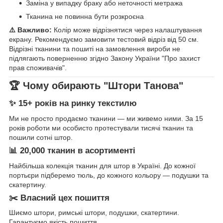
Заміна у випадку браку або неточності метража
Тканина не повинна бути розкроєна
⚠️ Важливо:
Колір може відрізнятися через налаштування
екрану. Рекомендуємо замовити тестовий відріз від 50 см.
Відрізні тканини та пошиті на замовлення вироби не
підлягають поверненню згідно Закону України "Про захист
прав споживачів".
🏆 Чому обирають "Штори Танова"
✨ 15+ років на ринку текстилю
Ми не просто продаємо тканини — ми живемо ними. За 15
років роботи ми особисто протестували тисячі тканин та
пошили сотні штор.
📊 20,000 тканин в асортименті
Найбільша колекція тканин для штор в Україні. До кожної
портьєри підберемо тюль, до кожного кольору — подушки та
скатертину.
✂️ Власний цех пошиття
Шиємо штори, римські штори, подушки, скатертини.
Гарантуємо якість пошиття.