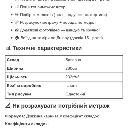
📐 Пошиття римських штор
🎯 Підбір комплектів (тюль, подушки, скатертини)
📏 Розрахунок метражу + порада по моделі
📸 Додаткові фото/відео — швидко та зручно!
🏠 Виїзд на заміри по Дніпру (досвід 15+ років)
📊 Технічні характеристики
Склад
Бавовна
Ширина
280см
Щільність
232г/м²
Країна виробник
Іспанія
Тип рисунка
Однотонні
📐 Як розрахувати потрібний метраж
Формула:
Довжина карниза × коефіцієнт складок
Коефіцієнти складок: