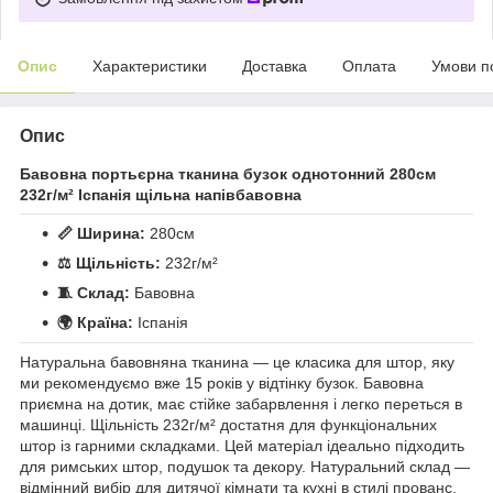
Опис
Характеристики
Доставка
Оплата
Умови п
Опис
Бавовна портьєрна тканина бузок однотонний 280см
232г/м² Іспанія щільна напівбавовна
📏 Ширина:
280см
⚖️ Щільність:
232г/м²
🧵 Склад:
Бавовна
🌍 Країна:
Іспанія
Натуральна бавовняна тканина — це класика для штор, яку
ми рекомендуємо вже 15 років у відтінку бузок. Бавовна
приємна на дотик, має стійке забарвлення і легко переться в
машинці. Щільність 232г/м² достатня для функціональних
штор із гарними складками. Цей матеріал ідеально підходить
для римських штор, подушок та декору. Натуральний склад —
відмінний вибір для дитячої кімнати та кухні в стилі прованс.