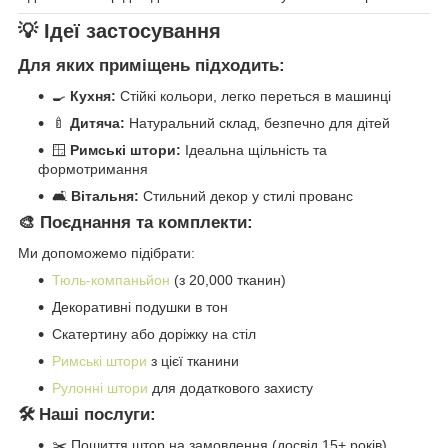
💡 Ідеї застосування
Для яких приміщень підходить:
🍳
Кухня:
Стійкі кольори, легко переться в машинці
🍼
Дитяча:
Натуральний склад, безпечно для дітей
🪟
Римські штори:
Ідеальна щільність та
формотримання
🛋️
Вітальня:
Стильний декор у стилі прованс
🎨 Поєднання та комплекти:
Ми допоможемо підібрати:
Тюль-компаньйон
(з 20,000 тканин)
Декоративні подушки в тон
Скатертину або доріжку на стіл
Римські штори
з цієї тканини
Рулонні штори
для додаткового захисту
🛠️ Наші послуги:
✂️ Пошиття штор на замовлення (досвід 15+ років)