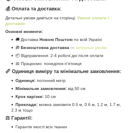
💰 Оплата та доставка:
Детальні умови дивіться на сторінці:
Умови оплати і
доставки
Основні моменти:
🚚 Доставка
Новою Поштою
по всій Україні
🎁
Безкоштовна доставка
—
актуальні умови
📦 Відправлення: 2-4 робочі дні після оплати
📅 Працюємо: понеділок-п'ятниця
📏 Одиниця виміру та мінімальне замовлення:
Одиниця:
погонний метр
Мінімальне замовлення:
від 50 см
Крок нарізки:
10 см
Приклади:
можна замовити 0.5 м, 0.6 м, 1.2 м, 1.7 м,
2.3 м тощо
⚖️ Гарантії:
Гарантія якості всіх тканин