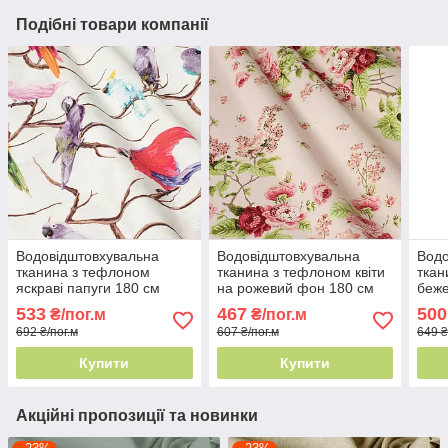
Подібні товари компанії
Водовідштовхувальна
Водовідштовхувальна
Водо
тканина з тефлоном
тканина з тефлоном квіти
ткан
яскраві папуги 180 см
на рожевий фон 180 см
беже
Туреччина - декор з
Туреччина - природний
Туре
533
467
500
₴/пог.м
₴/пог.м
фауною
мотив
бруд
692 ₴/пог.м
607 ₴/пог.м
649 ₴
Купити
Купити
Акційні пропозиції та новинки