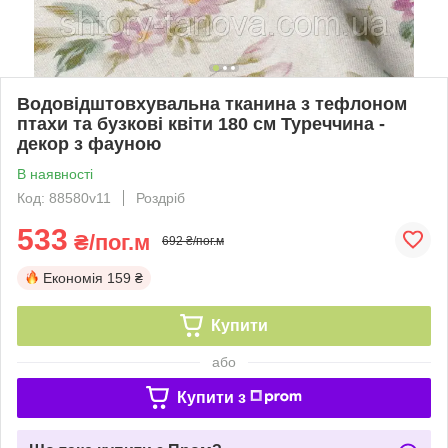
Водовідштовхувальна тканина з тефлоном
птахи та бузкові квіти 180 см Туреччина -
декор з фауною
В наявності
Код: 88580v11
Роздріб
533
₴/пог.м
692 ₴/пог.м
Економія
159 ₴
Купити
або
Купити з