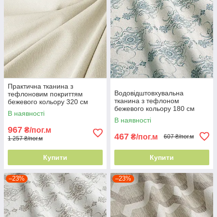
Практична тканина з
Водовідштовхувальна
тефлоновим покриттям
тканина з тефлоном
бежевого кольору 320 см
бежевого кольору 180 см
Туреччина для подушок та
В наявності
Туреччина для домашнього
чохлів
В наявності
текстилю
967
₴/пог.м
467
₴/пог.м
607 ₴/пог.м
1 257 ₴/пог.м
Купити
Купити
–23%
–23%