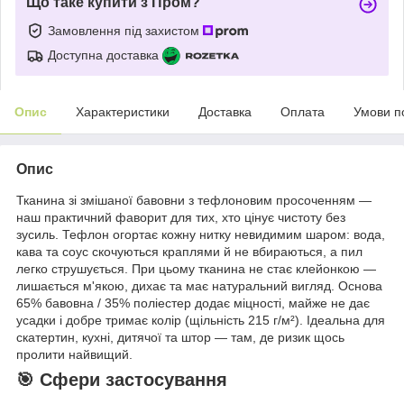
Що таке купити з Пром?
Замовлення під захистом
Доступна доставка
Опис
Характеристики
Доставка
Оплата
Умови п
Опис
Тканина зі змішаної бавовни з тефлоновим просоченням —
наш практичний фаворит для тих, хто цінує чистоту без
зусиль. Тефлон огортає кожну нитку невидимим шаром: вода,
кава та соус скочуються краплями й не вбираються, а пил
легко струшується. При цьому тканина не стає клейонкою —
лишається м'якою, дихає та має натуральний вигляд. Основа
65% бавовна / 35% поліестер додає міцності, майже не дає
усадки і добре тримає колір (щільність 215 г/м²). Ідеальна для
скатертин, кухні, дитячої та штор — там, де ризик щось
пролити найвищий.
🎯 Сфери застосування