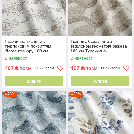
Практична тканина з
Тканина бавовняна з
тефлоновим покриттям
тефлоном геометрія бежева
білого кольору 180 см
180 см Туреччина -
Туреччина для домашнього
графічний малюнок
В наявності
В наявності
текстилю
467
467
₴/пог.м
₴/пог.м
607 ₴/пог.м
607 ₴/пог.м
Купити
Купити
–23%
–23%