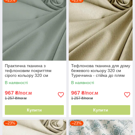
–23%
–23%
Практична тканина з
Тефлонова тканина для дому
тефлоновим покриттям
бежевого кольору 320 см
сірого кольору 320 см
Туреччина - стійка до плям
Туреччина - зберігає вигляд
В наявності
В наявності
роками
967
967
₴/пог.м
₴/пог.м
1 257 ₴/пог.м
1 257 ₴/пог.м
Купити
Купити
–23%
–23%