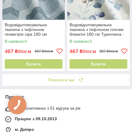
Водовідштовхувальна
Водовідштовхувальна
тканина з тефлоном
тканина з тефлоном гілочки
геометрія сіра 180 см
блакитні 180 см Туреччина -
Туреччина - графічний
природний мотив
В наявності
В наявності
малюнок
467
467
₴/пог.м
₴/пог.м
607 ₴/пог.м
607 ₴/пог.м
Купити
Купити
Показати ще
Про нас
98% позитивних з 51 відгука за рік
Працює з 09.10.2013
м. Дніпро