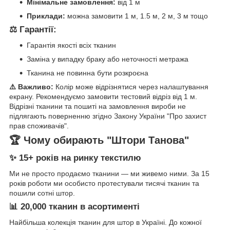
Мінімальне замовлення:
від 1 м
Приклади:
можна замовити 1 м, 1.5 м, 2 м, 3 м тощо
⚖️ Гарантії:
Гарантія якості всіх тканин
Заміна у випадку браку або неточності метража
Тканина не повинна бути розкроєна
⚠️ Важливо:
Колір може відрізнятися через налаштування
екрану. Рекомендуємо замовити тестовий відріз від 1 м.
Відрізні тканини та пошиті на замовлення вироби не
підлягають поверненню згідно Закону України "Про захист
прав споживачів".
🏆 Чому обирають "Штори Танова"
✨ 15+ років на ринку текстилю
Ми не просто продаємо тканини — ми живемо ними. За 15
років роботи ми особисто протестували тисячі тканин та
пошили сотні штор.
📊 20,000 тканин в асортименті
Найбільша колекція тканин для штор в Україні. До кожної