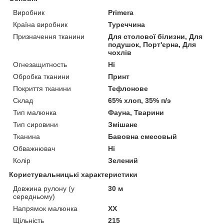
Виробник
Primera
Країна виробник
Туреччина
Призначення тканини
Для столової білизни, Для
подушок, Порт'єрна, Для
чохлів
Огнезащитность
Ні
Обробка тканини
Принт
Покриття тканини
Тефлонове
Склад
65% хлоп, 35% п/э
Тип малюнка
Фауна, Тварини
Тип сировини
Змішане
Тканина
Бавовна смесовый
Обважнювач
Ні
Колір
Зелений
Користувальницькі характеристики
Довжина рулону (у
30 м
середньому)
Напрямок малюнка
XX
Щільність
215