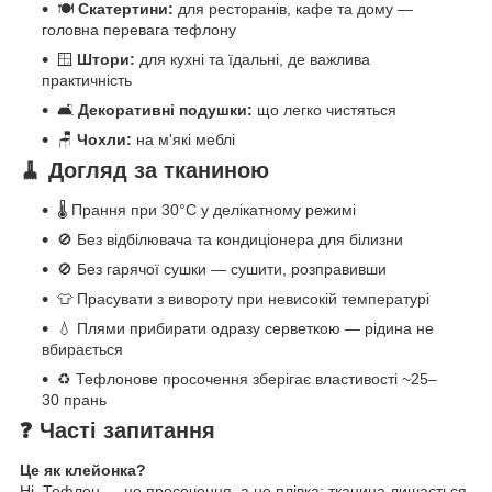
🍽️
Скатертини:
для ресторанів, кафе та дому —
головна перевага тефлону
🪟
Штори:
для кухні та їдальні, де важлива
практичність
🛋️
Декоративні подушки:
що легко чистяться
🪑
Чохли:
на м'які меблі
🧹 Догляд за тканиною
🌡️ Прання при 30°C у делікатному режимі
🚫 Без відбілювача та кондиціонера для білизни
🚫 Без гарячої сушки — сушити, розправивши
👕 Прасувати з вивороту при невисокій температурі
💧 Плями прибирати одразу серветкою — рідина не
вбирається
♻️ Тефлонове просочення зберігає властивості ~25–
30 прань
❓ Часті запитання
Це як клейонка?
Ні. Тефлон — це просочення, а не плівка: тканина лишається