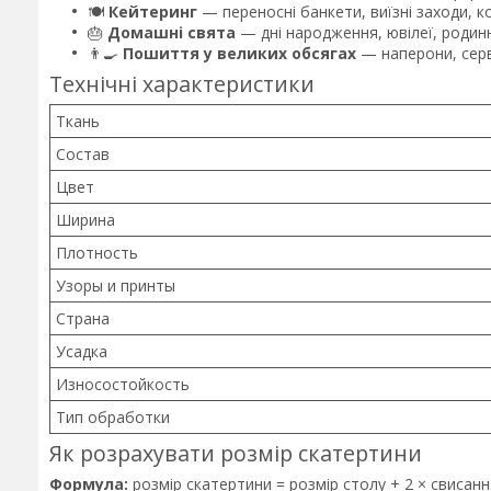
🍽️
Кейтеринг
— переносні банкети, виїзні заходи, к
🎂
Домашні свята
— дні народження, ювілеї, родинн
👨🍳
Пошиття у великих обсягах
— наперони, серве
Технічні характеристики
Ткань
Состав
Цвет
Ширина
Плотность
Узоры и принты
Страна
Усадка
Износостойкость
Тип обработки
Як розрахувати розмір скатертини
Формула:
розмір скатертини = розмір столу + 2 × свисанн