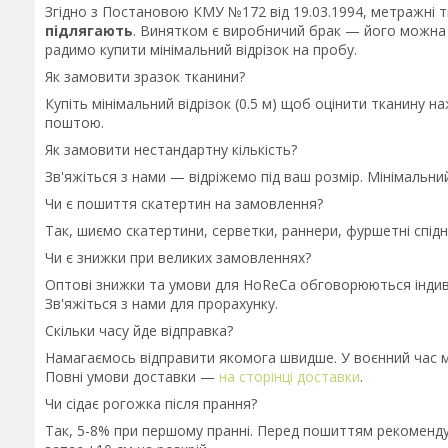
Згідно з Постановою КМУ №172 від 19.03.1994, метражні 
підлягають
. Винятком є виробничий брак — його можна
радимо купити мінімальний відрізок на пробу.
Як замовити зразок тканини?
Купіть мінімальний відрізок (0.5 м) щоб оцінити тканин
поштою.
Як замовити нестандартну кількість?
Зв'яжіться з нами — відріжемо під ваш розмір. Мінімальний
Чи є пошиття скатертин на замовлення?
Так, шиємо скатертини, серветки, раннери, фуршетні спідниц
Чи є знижки при великих замовленнях?
Оптові знижки та умови для HoReCa обговорюються індиві
Зв'яжіться з нами для прорахунку.
Скільки часу йде відправка?
Намагаємось відправити якомога швидше. У воєнний час м
Повні умови доставки —
на сторінці доставки
.
Чи сідає рогожка після прання?
Так, 5-8% при першому пранні. Перед пошиттям рекоменду