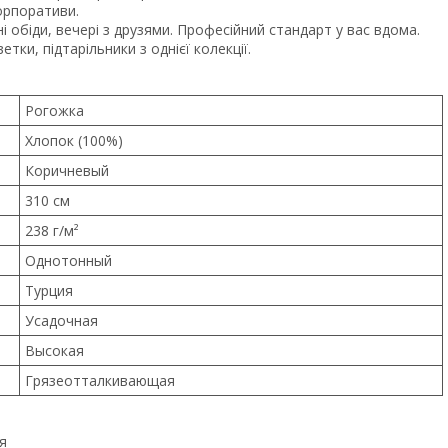
орпоративи.
і обіди, вечері з друзями. Професійний стандарт у вас вдома.
тки, підтарільники з однієї колекції.
Рогожка
Хлопок (100%)
Коричневый
310 см
238 г/м²
Однотонный
Турция
Усадочная
Высокая
Грязеотталкивающая
я