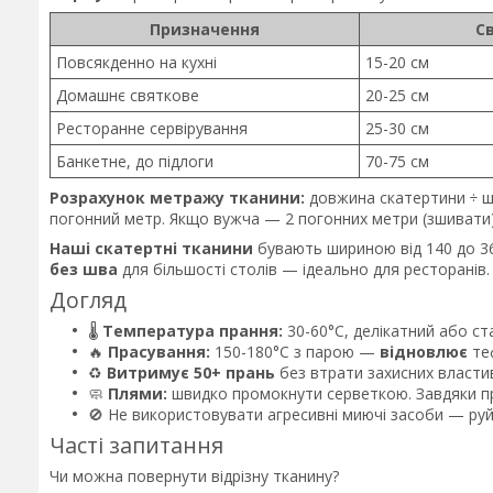
Призначення
С
Повсякденно на кухні
15-20 см
Домашнє святкове
20-25 см
Ресторанне сервірування
25-30 см
Банкетне, до підлоги
70-75 см
Розрахунок метражу тканини:
довжина скатертини ÷ ш
погонний метр. Якщо вужча — 2 погонних метри (зшивати)
Наші скатертні тканини
бувають шириною від 140 до 3
без шва
для більшості столів — ідеально для ресторанів.
Догляд
🌡️
Температура прання:
30-60°C, делікатний або с
🔥
Прасування:
150-180°C з парою —
відновлює
теф
♻️
Витримує 50+ прань
без втрати захисних власти
🧼
Плями:
швидко промокнути серветкою. Завдяки пр
🚫 Не використовувати агресивні миючі засоби — ру
Часті запитання
Чи можна повернути відрізну тканину?