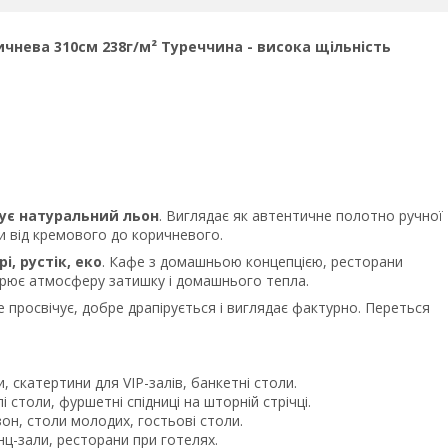
чнева 310см 238г/м² Туреччина - висока щільність
тує натуральний льон
. Виглядає як автентичне полотно ручної
ки від кремового до коричневого.
і, рустік, еко
. Кафе з домашньою концепцією, ресторани
ворює атмосферу затишку і домашнього тепла.
е просвічує, добре драпірується і виглядає фактурно. Переться
, скатертини для VIP-залів, банкетні столи.
 столи, фуршетні спідниці на шторній стрічці.
н, столи молодих, гостьові столи.
ц-зали, ресторани при готелях.