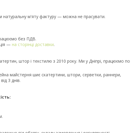
ти натуральну м'яту фактуру — можна не прасувати.
Працюємо без ПДВ.
ація —
на сторінці доставки
.
атертин, штор і текстилю з 2010 року. Ми у Дніпрі, працюємо по
йна майстерня шиє скатертини, штори, серветки, раннери,
ід 3 днів.
ість:
м.
лежно від обсягу, складу замовлення і регулярності.