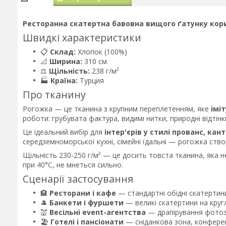
Ресторанна скатертна бавовна вищого ґатунку кори
Швидкі характеристики
📋
Склад:
Хлопок (100%)
📐
Ширина:
310 см
⚖️
Щільність:
238 г/м²
🏭
Країна:
Турция
Про тканину
Рогожка — це тканина з крупним переплетенням, яке
імі
роботи: грубувата фактура, видимі нитки, природні відтін
Це ідеальний вибір для
інтер'єрів у стилі прованс, кантр
середземноморської кухні, сімейні їдальні — рогожка ст
Щільність 230-250 г/м² — це досить товста тканина, яка н
при 40°C, не мнеться сильно.
Сценарії застосування
🏨
Ресторани і кафе
— стандартні обідні скатертини
🎩
Банкети і фуршети
— великі скатертини на круглі
💒
Весільні event-агентства
— драпірування фотозо
🏖️
Готелі і пансіонати
— сніданкова зона, конферен