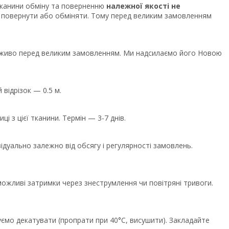
тканини обміну та поверненню
належної якості не
 повернути або обміняти. Тому перед великим замовленням
у наживо перед великим замовленням. Ми надсилаємо його Новою
 відрізок — 0.5 м.
і з цієї тканини. Термін — 3-7 днів.
дуально залежно від обсягу і регулярності замовлень.
ожливі затримки через знеструмлення чи повітряні тривоги.
ємо декатувати (пропрати при 40°C, висушити). Закладайте