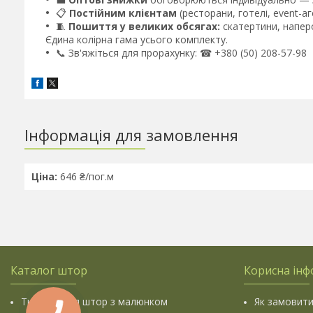
📋
Постійним клієнтам
(ресторани, готелі, event-а
🧵
Пошиття у великих обсягах:
скатертини, наперо
Єдина колірна гама усього комплекту.
📞 Зв'яжіться для прорахунку: ☎ +380 (50) 208-57-98
Інформація для замовлення
Ціна:
646 ₴/пог.м
Каталог штор
Корисна інф
Тканини для штор з малюнком
Як замовити