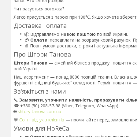
запас +10 см на розкрій.
Чи прасується рогожка?
Легко прасується з парою при 180°C. Якщо хочете зберег
Доставка і оплата
📦 Відправляємо
Новою поштою
по всій Україні.
💳
Оплата:
передплата на розрахунковий рахунок. 
📄 Повні умови доставки, строки і актуальна інформ
Про Штори Танова
Штори Танова
— сімейний бізнес з продажу і пошиття ск
всій Україні.
Наш асортимент — понад 8800 позицій тканин. Власна шве
фуршетні спідниці будь-якої складності. Термін пошиття — в
Зв'яжіться з нами
📞
Замовити, уточнити наявність, прорахувати кільк
☎ +380 (50) 208-57-98 (Viber, Telegram, WhatsApp)
🌐
shtory-tanova.com.ua
💬
Сотні відгуків клієнтів
— прочитайте перед замовлення
Умови для HoReCa
💼
Оптові знижки
обговорюються індивідуально — за