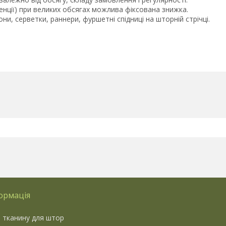
генції) при великих обсягах можлива фіксована знижка.
ни, серветки, раннери, фуршетні спідниці на шторній стрічці.
ормація
 тканину для штор