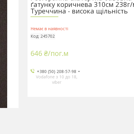
ґатунку коричнева 310см 238г/
Туреччина - висока щільність
Немає в наявності
Код:
245702
646 ₴/пог.м
+380 (50) 208-57-98
Vodafone з 10 до 18,
viber