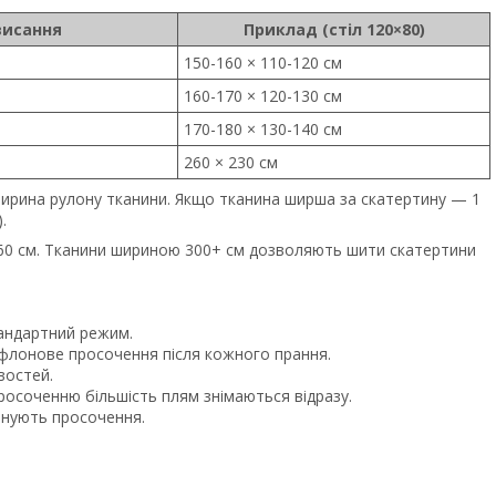
висання
Приклад (стіл 120×80)
150-160 × 110-120 см
160-170 × 120-130 см
170-180 × 130-140 см
260 × 230 см
ирина рулону тканини. Якщо тканина ширша за скатертину — 1
.
60 см. Тканини шириною 300+ см дозволяють шити скатертини
тандартний режим.
лонове просочення після кожного прання.
востей.
осоченню більшість плям знімаються відразу.
йнують просочення.