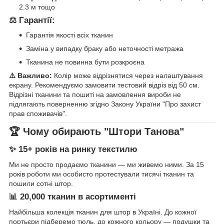
2.3 м тощо
⚖️ Гарантії:
Гарантія якості всіх тканин
Заміна у випадку браку або неточності метража
Тканина не повинна бути розкроєна
⚠️ Важливо:
Колір може відрізнятися через налаштування
екрану. Рекомендуємо замовити тестовий відріз від 50 см.
Відрізні тканини та пошиті на замовлення вироби не
підлягають поверненню згідно Закону України "Про захист
прав споживачів".
🏆 Чому обирають "Штори Танова"
✨ 15+ років на ринку текстилю
Ми не просто продаємо тканини — ми живемо ними. За 15
років роботи ми особисто протестували тисячі тканин та
пошили сотні штор.
📊 20,000 тканин в асортименті
Найбільша колекція тканин для штор в Україні. До кожної
портьєри підберемо тюль, до кожного кольору — подушки та