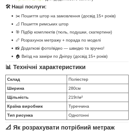
🛠️ Наші послуги:
✂️ Пошиття штор на замовлення (досвід 15+ років)
📐 Пошиття римських штор
🎯 Підбір комплектів (тюль, подушки, скатертини)
📏 Розрахунок метражу + порада по моделі
📸 Додаткові фото/відео — швидко та зручно!
🏠 Виїзд на заміри по Дніпру (досвід 15+ років)
📊 Технічні характеристики
Склад
Поліестер
Ширина
280см
Щільність
219г/м²
Країна виробник
Туреччина
Тип рисунка
Однотонні
📐 Як розрахувати потрібний метраж