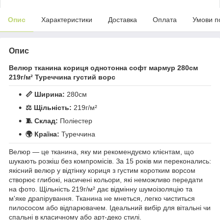
Опис
Характеристики
Доставка
Оплата
Умови п
Опис
Велюр тканина кориця однотонна софт мармур 280см
219г/м² Туреччина густий ворс
📏 Ширина:
280см
⚖️ Щільність:
219г/м²
🧵 Склад:
Поліестер
🌍 Країна:
Туреччина
Велюр — це тканина, яку ми рекомендуємо клієнтам, що
шукають розкіш без компромісів. За 15 років ми переконались:
якісний велюр у відтінку кориця з густим коротким ворсом
створює глибокі, насичені кольори, які неможливо передати
на фото. Щільність 219г/м² дає відмінну шумоізоляцію та
м'яке драпірування. Тканина не мнеться, легко чиститься
пилососом або відпарювачем. Ідеальний вибір для вітальні чи
спальні в класичному або арт-деко стилі.