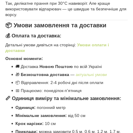
Так, делікатне прання при 30°C навиворіт. Але краще
використовувати відпарювач — це швидше та безпечніше для
ворсу.
📦 Умови замовлення та доставки
💰 Оплата та доставка:
Детальні умови дивіться на сторінці:
Умови оплати і
доставки
Основні моменти:
🚚 Доставка
Новою Поштою
по всій Україні
🎁
Безкоштовна доставка
—
актуальні умови
📦 Відправлення: 2-4 робочі дні після оплати
📅 Працюємо: понеділок-п'ятниця
📏 Одиниця виміру та мінімальне замовлення:
Одиниця:
погонний метр
Мінімальне замовлення:
від 50 см
Крок нарізки:
10 см
Приклади:
можна замовити 0.5 м, 0.6 м, 1.2 м, 1.7 м,