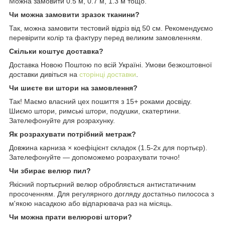
Можна замовити 0.5 м, 0.7 м, 1.3 м тощо.
Чи можна замовити зразок тканини?
Так, можна замовити тестовий відріз від 50 см. Рекомендуємо
перевірити колір та фактуру перед великим замовленням.
Скільки коштує доставка?
Доставка Новою Поштою по всій Україні. Умови безкоштовної
доставки дивіться на
сторінці доставки
.
Чи шиєте ви штори на замовлення?
Так! Маємо власний цех пошиття з 15+ роками досвіду.
Шиємо штори, римські штори, подушки, скатертини.
Зателефонуйте для розрахунку.
Як розрахувати потрібний метраж?
Довжина карниза × коефіцієнт складок (1.5-2x для портьєр).
Зателефонуйте — допоможемо розрахувати точно!
Чи збирає велюр пил?
Якісний портьєрний велюр обробляється антистатичним
просоченням. Для регулярного догляду достатньо пилососа з
м'якою насадкою або відпарювача раз на місяць.
Чи можна прати велюрові штори?