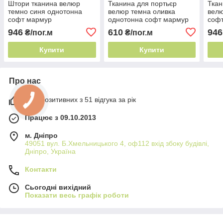
Штори тканина велюр
Тканина для портьєр
Ткан
темно синя однотонна
велюр темна оливка
велю
софт мармур
однотонна софт мармур
соф
вогнетривкий 280см 242г/
280см 219г/м² Туреччина
вогн
946
610
946
₴/пог.м
₴/пог.м
м² Туреччина густий ворс
глибокий відтінок
м² Т
Купити
Купити
Про нас
98% позитивних з 51 відгука за рік
Працює з 09.10.2013
м. Дніпро
49051 вул. Б.Хмельницького 4, оф112 вхід збоку будівлі,
Дніпро, Україна
Контакти
Сьогодні вихідний
Показати весь графік роботи