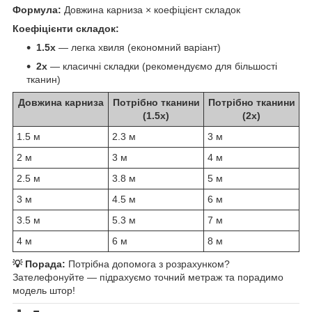
Формула:
Довжина карниза × коефіцієнт складок
Коефіцієнти складок:
1.5x
— легка хвиля (економний варіант)
2x
— класичні складки (рекомендуємо для більшості
тканин)
Довжина карниза
Потрібно тканини
Потрібно тканини
(1.5x)
(2x)
1.5 м
2.3 м
3 м
2 м
3 м
4 м
2.5 м
3.8 м
5 м
3 м
4.5 м
6 м
3.5 м
5.3 м
7 м
4 м
6 м
8 м
💡 Порада:
Потрібна допомога з розрахунком?
Зателефонуйте — підрахуємо точний метраж та порадимо
модель штор!