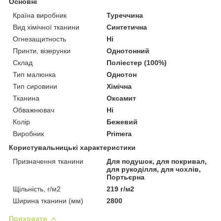
Основні
Країна виробник
Туреччина
Вид хімічної тканини
Синтетична
Огнезащитность
Ні
Принти, візерунки
Однотонний
Склад
Поліестер (100%)
Тип малюнка
Однотон
Тип сировини
Хімічна
Тканина
Оксамит
Обважнювач
Ні
Колір
Бежевий
Виробник
Primera
Користувальницькі характеристики
Призначення тканини
Для подушок, для покривал,
для рукоділля, для чохлів,
Портьєрна
Щільність, г/м2
219 г/м2
Ширина тканини (мм)
2800
Приховати