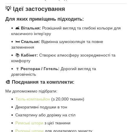
💡 Ідеї застосування
Для яких приміщень підходить:
🛋️
Вітальня:
Розкішний вигляд та глибокі кольори для
класичного інтер'єру
🛏️
Спальня:
Відмінна шумоізоляція та повне
затемнення
📚
Кабінет:
Створює атмосферу зосередженості та
комфорту
🍷
Ресторан / Готель:
Дорогий вигляд та
довговічність
🎨 Поєднання та комплекти:
Ми допоможемо підібрати:
Тюль-компаньйон
(з 20,000 тканин)
Декоративні подушки в тон
Скатертину або доріжку на стіл
Римські штори
з цієї тканини
Рулонні штори
для додаткового захисту