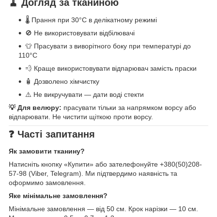
🧹 Догляд за тканиною
🌡️ Прання при 30°C в делікатному режимі
🚫 Не використовувати відбілювачі
👕 Прасувати з виворітного боку при температурі до
110°C
💨 Краще використовувати відпарювач замість праски
🧴 Дозволено хімчистку
⚠️ Не викручувати — дати воді стекти
💡 Для велюру:
прасувати тільки за напрямком ворсу або
відпарювати. Не чистити щіткою проти ворсу.
❓ Часті запитання
Як замовити тканину?
Натисніть кнопку «Купити» або зателефонуйте +380(50)208-
57-98 (Viber, Telegram). Ми підтвердимо наявність та
оформимо замовлення.
Яке мінімальне замовлення?
Мінімальне замовлення — від 50 см. Крок нарізки — 10 см.