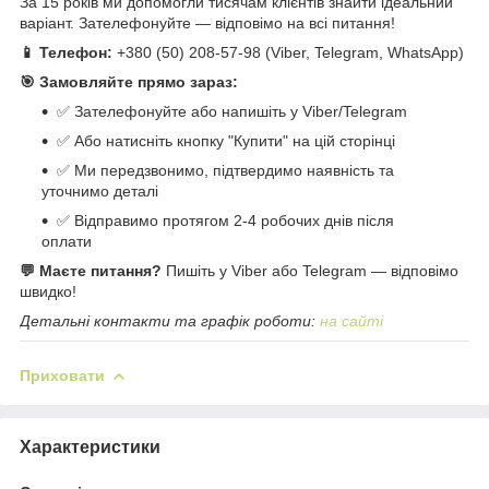
За 15 років ми допомогли тисячам клієнтів знайти ідеальний
варіант. Зателефонуйте — відповімо на всі питання!
📱 Телефон:
+380 (50) 208-57-98 (Viber, Telegram, WhatsApp)
🎯 Замовляйте прямо зараз:
✅ Зателефонуйте або напишіть у Viber/Telegram
✅ Або натисніть кнопку "Купити" на цій сторінці
✅ Ми передзвонимо, підтвердимо наявність та
уточнимо деталі
✅ Відправимо протягом 2-4 робочих днів після
оплати
💬 Маєте питання?
Пишіть у Viber або Telegram — відповімо
швидко!
Детальні контакти та графік роботи:
на сайті
Приховати
Характеристики