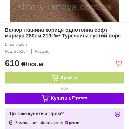
Велюр тканина кориця однотонна софт
мармур 280см 219г/м² Туреччина густий ворс
В наявності
Код: 256204
Роздріб
610
₴/пог.м
Купити
або
Купити з
Що таке купити з Пром?
Замовлення під захистом