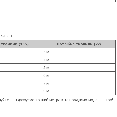
тканин)
 тканини (1.5x)
Потрібно тканини (2x)
3 м
4 м
5 м
6 м
7 м
8 м
уйте — підрахуємо точний метраж та порадимо модель штор!