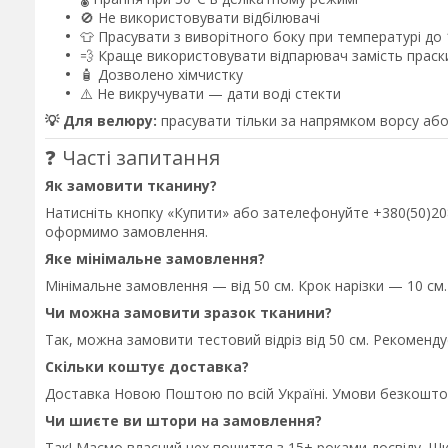
🚫 Не використовувати відбілювачі
👕 Прасувати з виворітного боку при температурі до
💨 Краще використовувати відпарювач замість праск
🧴 Дозволено хімчистку
⚠️ Не викручувати — дати воді стекти
💡 Для велюру:
прасувати тільки за напрямком ворсу або
❓ Часті запитання
Як замовити тканину?
Натисніть кнопку «Купити» або зателефонуйте +380(50)208-
оформимо замовлення.
Яке мінімальне замовлення?
Мінімальне замовлення — від 50 см. Крок нарізки — 10 см.
Чи можна замовити зразок тканини?
Так, можна замовити тестовий відріз від 50 см. Рекоменд
Скільки коштує доставка?
Доставка Новою Поштою по всій Україні. Умови безкошто
Чи шиєте ви штори на замовлення?
Так! Маємо власний цех пошиття з 15+ роками досвіду. Ш