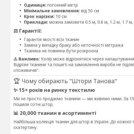
Одиниця:
погонний метр
Мінімальне замовлення:
від 50 см
Крок нарізки:
10 см
Приклади:
можна замовити 0.5 м, 0.6 м, 1.2 м, 1.7 м
⚖️ Гарантії:
Гарантія якості всіх тканин
Заміна у випадку браку або неточності метража
Тканина не повинна бути розкроєна
⚠️ Важливо:
Колір може відрізнятися через налаштування 
Відрізні тканини та пошиті на замовлення вироби не підл
споживачів".
🏆 Чому обирають "Штори Танова"
✨ 15+ років на ринку текстилю
Ми не просто продаємо тканини — ми живемо ними. За 15 
пошили сотні штор.
📊 20,000 тканин в асортименті
Найбільша колекція тканин для штор в Україні. До кожно
скатертину.