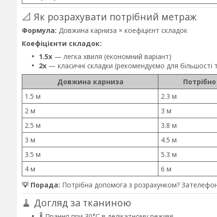
📐 Як розрахувати потрібний метраж
Формула:
Довжина карниза × коефіцієнт складок
Коефіцієнти складок:
1.5x
— легка хвиля (економний варіант)
2x
— класичні складки (рекомендуємо для більшості 
Довжина карниза
Потрібно
1.5 м
2.3 м
2 м
3 м
2.5 м
3.8 м
3 м
4.5 м
3.5 м
5.3 м
4 м
6 м
💡 Порада:
Потрібна допомога з розрахунком? Зателефон
🧹 Догляд за тканиною
🌡️ Прання при 30°C в делікатному режимі