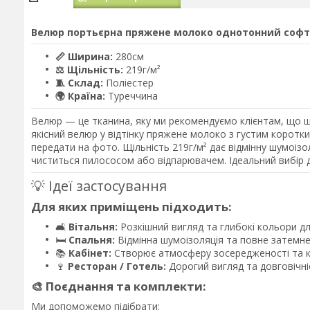
Велюр портьєрна пряжене молоко однотонний софт 
📏 Ширина:
280см
⚖️ Щільність:
219г/м²
🧵 Склад:
Поліестер
🌍 Країна:
Туреччина
Велюр — це тканина, яку ми рекомендуємо клієнтам, що шу
якісний велюр у відтінку пряжене молоко з густим коротк
передати на фото. Щільність 219г/м² дає відмінну шумоізо
чиститься пилососом або відпарювачем. Ідеальний вибір дл
💡 Ідеї застосування
Для яких приміщень підходить:
🛋️
Вітальня:
Розкішний вигляд та глибокі кольори дл
🛏️
Спальня:
Відмінна шумоізоляція та повне затемн
📚
Кабінет:
Створює атмосферу зосередженості та 
🍷
Ресторан / Готель:
Дорогий вигляд та довговічні
🎨 Поєднання та комплекти:
Ми допоможемо підібрати: