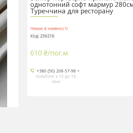
однотонний софт мармур 280см
Туреччина для ресторану
Немає в наявності
Код:
256216
610 ₴/пог.м
+380 (50) 208-57-98
Vodafone з 10 до 18,
viber