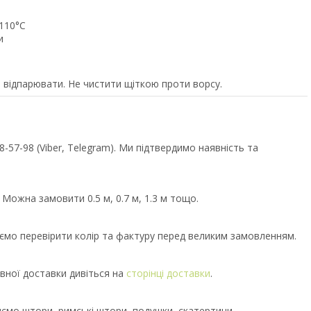
 110°C
и
 відпарювати. Не чистити щіткою проти ворсу.
57-98 (Viber, Telegram). Ми підтвердимо наявність та
 Можна замовити 0.5 м, 0.7 м, 1.3 м тощо.
уємо перевірити колір та фактуру перед великим замовленням.
вної доставки дивіться на
сторінці доставки
.
иємо штори, римські штори, подушки, скатертини.