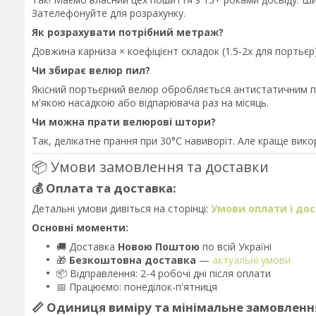
Зателефонуйте для розрахунку.
Як розрахувати потрібний метраж?
Довжина карниза × коефіцієнт складок (1.5-2x для порть
Чи збирає велюр пил?
Якісний портьєрний велюр обробляється антистатичним п
м'якою насадкою або відпарювача раз на місяць.
Чи можна прати велюрові штори?
Так, делікатне прання при 30°C навиворіт. Але краще вик
📦 Умови замовлення та доставки
💰 Оплата та доставка:
Детальні умови дивіться на сторінці:
Умови оплати і до
Основні моменти:
🚚 Доставка
Новою Поштою
по всій Україні
🎁
Безкоштовна доставка
—
актуальні умови
📦 Відправлення: 2-4 робочі дні після оплати
📅 Працюємо: понеділок-п'ятниця
📏 Одиниця виміру та мінімальне замовленн