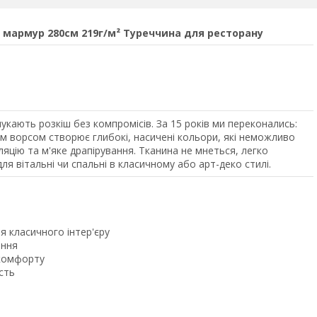
мармур 280см 219г/м² Туреччина для ресторану
кають розкіш без компромісів. За 15 років ми переконались:
им ворсом створює глибокі, насичені кольори, які неможливо
ляцію та м'яке драпірування. Тканина не мнеться, легко
я вітальні чи спальні в класичному або арт-деко стилі.
я класичного інтер'єру
ення
комфорту
сть