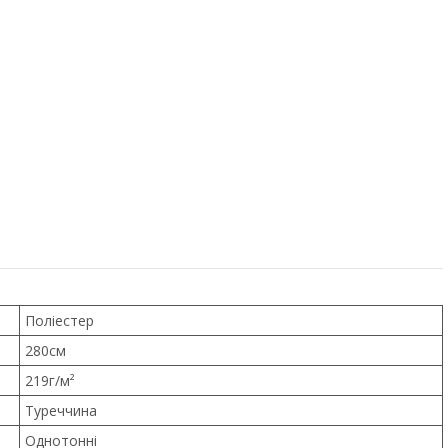
Поліестер
280см
219г/м²
Туреччина
Однотонні