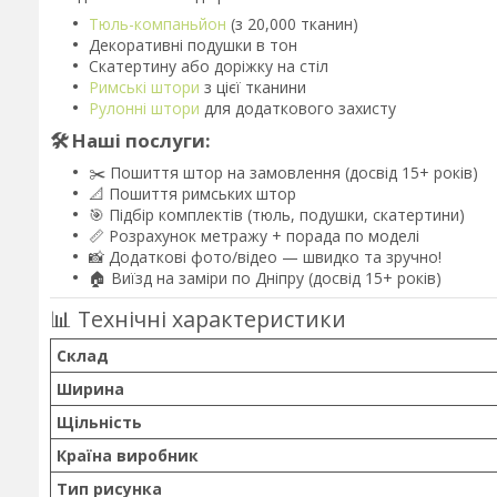
Тюль-компаньйон
(з 20,000 тканин)
Декоративні подушки в тон
Скатертину або доріжку на стіл
Римські штори
з цієї тканини
Рулонні штори
для додаткового захисту
🛠️ Наші послуги:
✂️ Пошиття штор на замовлення (досвід 15+ років)
📐 Пошиття римських штор
🎯 Підбір комплектів (тюль, подушки, скатертини)
📏 Розрахунок метражу + порада по моделі
📸 Додаткові фото/відео — швидко та зручно!
🏠 Виїзд на заміри по Дніпру (досвід 15+ років)
📊 Технічні характеристики
Склад
Ширина
Щільність
Країна виробник
Тип рисунка