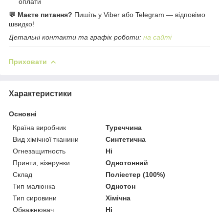
оплати
💬 Маєте питання?
Пишіть у Viber або Telegram — відповімо
швидко!
Детальні контакти та графік роботи:
на сайті
Приховати
Характеристики
Основні
Країна виробник
Туреччина
Вид хімічної тканини
Синтетична
Огнезащитность
Ні
Принти, візерунки
Однотонний
Склад
Поліестер (100%)
Тип малюнка
Однотон
Тип сировини
Хімічна
Обважнювач
Ні