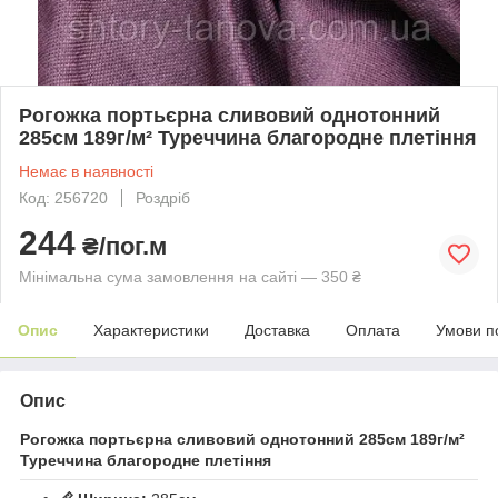
Рогожка портьєрна сливовий однотонний
285см 189г/м² Туреччина благородне плетіння
Немає в наявності
Код: 256720
Роздріб
244
₴/пог.м
Мінімальна сума замовлення на сайті — 350 ₴
Опис
Характеристики
Доставка
Оплата
Умови п
Опис
Рогожка портьєрна сливовий однотонний 285см 189г/м²
Туреччина благородне плетіння