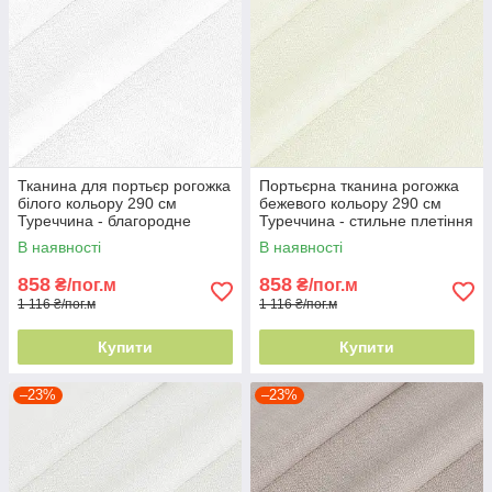
Тканина для портьєр рогожка
Портьєрна тканина рогожка
білого кольору 290 см
бежевого кольору 290 см
Туреччина - благородне
Туреччина - стильне плетіння
плетіння
ниток
В наявності
В наявності
858
858
₴/пог.м
₴/пог.м
1 116 ₴/пог.м
1 116 ₴/пог.м
Купити
Купити
–23%
–23%