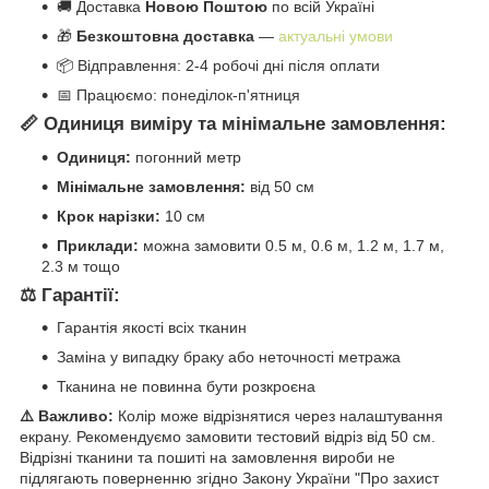
🚚 Доставка
Новою Поштою
по всій Україні
🎁
Безкоштовна доставка
—
актуальні умови
📦 Відправлення: 2-4 робочі дні після оплати
📅 Працюємо: понеділок-п'ятниця
📏 Одиниця виміру та мінімальне замовлення:
Одиниця:
погонний метр
Мінімальне замовлення:
від 50 см
Крок нарізки:
10 см
Приклади:
можна замовити 0.5 м, 0.6 м, 1.2 м, 1.7 м,
2.3 м тощо
⚖️ Гарантії:
Гарантія якості всіх тканин
Заміна у випадку браку або неточності метража
Тканина не повинна бути розкроєна
⚠️ Важливо:
Колір може відрізнятися через налаштування
екрану. Рекомендуємо замовити тестовий відріз від 50 см.
Відрізні тканини та пошиті на замовлення вироби не
підлягають поверненню згідно Закону України "Про захист