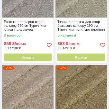
Рогожка портьєрна сірого
Тканина рогожка для штор
кольору 290 см Туреччина -
бежевого кольору 290 см
класична фактура
Туреччина - стильне плетіння
ниток
В наявності
В наявності
858
858
₴/пог.м
₴/пог.м
1 116 ₴/пог.м
1 116 ₴/пог.м
Купити
Купити
–23%
–23%