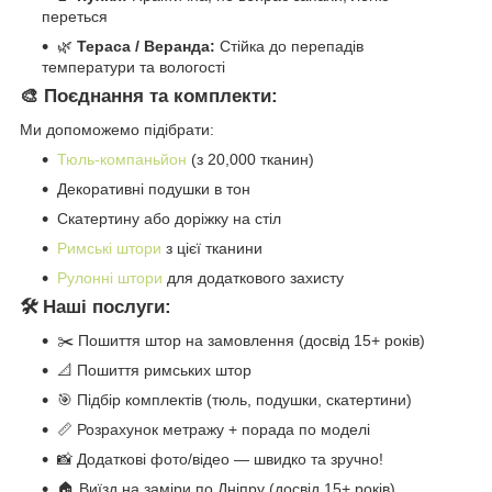
переться
🌿
Тераса / Веранда:
Стійка до перепадів
температури та вологості
🎨 Поєднання та комплекти:
Ми допоможемо підібрати:
Тюль-компаньйон
(з 20,000 тканин)
Декоративні подушки в тон
Скатертину або доріжку на стіл
Римські штори
з цієї тканини
Рулонні штори
для додаткового захисту
🛠️ Наші послуги:
✂️ Пошиття штор на замовлення (досвід 15+ років)
📐 Пошиття римських штор
🎯 Підбір комплектів (тюль, подушки, скатертини)
📏 Розрахунок метражу + порада по моделі
📸 Додаткові фото/відео — швидко та зручно!
🏠 Виїзд на заміри по Дніпру (досвід 15+ років)