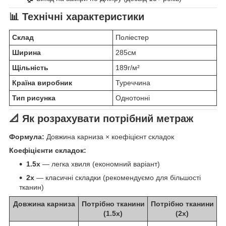
📊 Технічні характеристики
Склад
Поліестер
Ширина
285см
Щільність
189г/м²
Країна виробник
Туреччина
Тип рисунка
Однотонні
📐 Як розрахувати потрібний метраж
Формула:
Довжина карниза × коефіцієнт складок
Коефіцієнти складок:
1.5x
— легка хвиля (економний варіант)
2x
— класичні складки (рекомендуємо для більшості
тканин)
Довжина карниза
Потрібно тканини
Потрібно тканини
(1.5x)
(2x)