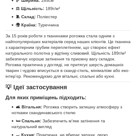
📏 Ширина:
285см
⚖️ Щільність:
189г/м²
🧵 Склад:
Поліестер
🌍 Країна:
Туреччина
За 15 років роботи з тканинами рогожка стала одним з
найпопулярніших матеріалів серед наших клієнтів. Це тканина
з характерним грубим переплетінням, що створює ефект
натурального полотна у відтінку сливовий. Щільність 189г/м²
забезпечує хороше затінення та приємну вагу складок.
Рогожка практична у догляді, не притягує шерсть домашніх
тварин і чудово вписується в сканді-стиль, мінімалізм або еко-
інтер'єр. Рекомендуємо для вітальні, спальні або кухні.
💡 Ідеї застосування
Для яких приміщень підходить:
🛋️
Вітальня:
Рогожка створить затишну атмосферу з
нотками скандинавського стилю
🛏️
Спальня:
Забезпечить м'яке затінення та
натуральний вигляд
🍳
Кухня:
Практична, не вбирає запахи, легко