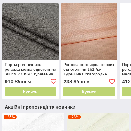
Портьєрна тканина
Рогожка портьєрна персик
Порт
рогожка мокко однотонний
однотонний 161г/м²
рого
300см 270г/м² Туреччина
Туреччина благородне
мела
благородне плетіння
плетіння
Туре
910
238
412
₴/пог.м
₴/пог.м
плет
Купити
Купити
Акційні пропозиції та новинки
–23%
–23%