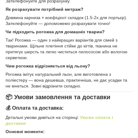
Зателефонуйте для розрахунку.
Як розрахувати потрібний метраж?
Довжина карниза × коефіцієнт складок (1.5-2x для портьєр).
Зателефонуйте — допоможемо розрахувати точно!
Чи підходить рогожка для домашніх тварин?
Так! Рогожка — один з найкращих варіантів для сімей з
тваринами. Щільне плетіння стійке до кігтів, тканина не
притягує шерсть та легко чиститься пилососом або вологою
серветкою.
Чим рогожка відрізняється від льону?
Рогожка імітує натуральний льон, але виготовлена з
поліестеру — вона дешевша, практичніша, не дає усадки та
не мнеться. Зовні відрізнити складно.
📦 Умови замовлення та доставки
💰 Оплата та доставка:
Детальні умови дивіться на сторінці:
Умови оплати і
доставки
Основні моменти: