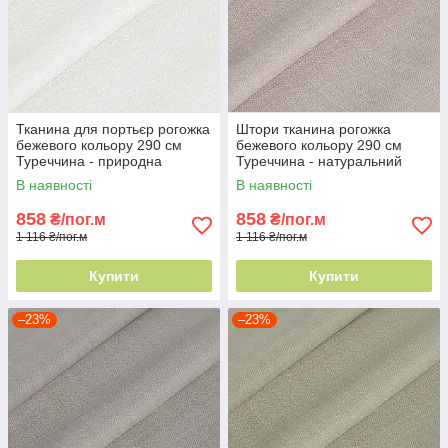
Тканина для портьєр рогожка
Штори тканина рогожка
бежевого кольору 290 см
бежевого кольору 290 см
Туреччина - природна
Туреччина - натуральний
текстура
ефект
В наявності
В наявності
858
858
₴/пог.м
₴/пог.м
1 116 ₴/пог.м
1 116 ₴/пог.м
Купити
Купити
–23%
–23%