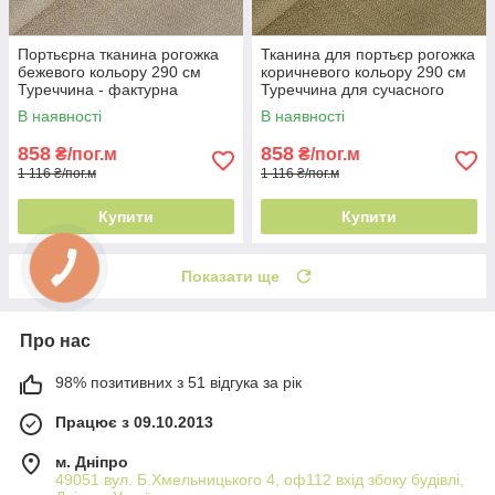
Портьєрна тканина рогожка
Тканина для портьєр рогожка
бежевого кольору 290 см
коричневого кольору 290 см
Туреччина - фактурна
Туреччина для сучасного
поверхня
інтер'єру
В наявності
В наявності
858
858
₴/пог.м
₴/пог.м
1 116 ₴/пог.м
1 116 ₴/пог.м
Купити
Купити
Показати ще
Про нас
98% позитивних з 51 відгука за рік
Працює з 09.10.2013
м. Дніпро
49051 вул. Б.Хмельницького 4, оф112 вхід збоку будівлі,