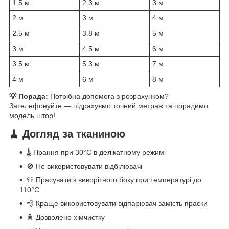
1.5 м
2.3 м
3 м
2 м
3 м
4 м
2.5 м
3.8 м
5 м
3 м
4.5 м
6 м
3.5 м
5.3 м
7 м
4 м
6 м
8 м
💡 Порада:
Потрібна допомога з розрахунком?
Зателефонуйте — підрахуємо точний метраж та порадимо
модель штор!
🧹 Догляд за тканиною
🌡️ Прання при 30°C в делікатному режимі
🚫 Не використовувати відбілювачі
👕 Прасувати з виворітного боку при температурі до
110°C
💨 Краще використовувати відпарювач замість праски
🧴 Дозволено хімчистку