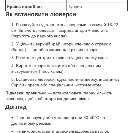
Країна виробник
Турция
Як встановити люверси
Розрахуйте відстань між люверсами: зазвичай 16-22
см. Кількість люверсів = ширина штори ÷ відстань
(округліть до парного числа).
Ущільніть верхній край штори клейовою стрічкою
(бандо) — це обов'язково для рівних отворів.
Розмітьте центри отворів на ущільненому краю.
Виріжте отвори ножицями або спеціальним
інструментом (просікачем).
Встановіть люверси: одна частина зверху, інша знизу.
Скріпіть преса або спеціальним інструментом.
Підказка:
правильно — встановлювати парну кількість
люверсів, щоб краї штори сходилися рівно.
Догляд
Прання вручну або у машинці при 30-40°C на
делікатному режимі.
Не використовувати агресивні відбілювачі і хлор.