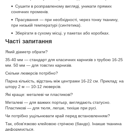
Сушити в розправленому вигляді, уникати прямих
сонячних променів.
Прасування — при необхідності, через тонку тканину,
при низькій температурі (синтетика).
Зберігати в сухому місці, у пакетах або коробках.
Часті запитання
Який діаметр обрати?
35-40 мм — стандарт для класичних карнизів з трубою 16-25
мм. 50 мм — для товстих карнизів.
Скільки люверсів потрібно?
Парна кількість, відстань між центрами 16-22 см. Приклад: на
штору 2 м — 10-12 люверсів.
Які краще: металеві чи пластикові?
Металеві — для важких портьєр, виглядають статусно.
Пластикові — для тюля, легше, тихіше при русі.
Чи потрібно ущільнювати край перед встановленням?
Так, обов'язково клейовою стрічкою (бандо). Інакше тканина
деформується.