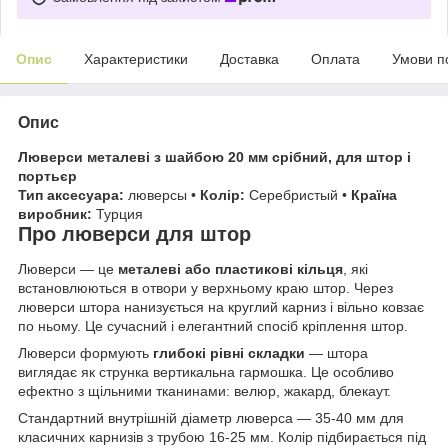
Опис
Характеристики
Доставка
Оплата
Умови п
Опис
Люверси металеві з шайбою 20 мм срібний, для штор і
портьєр
Тип аксесуара:
люверсы •
Колір:
Серебристый •
Країна
виробник:
Турция
Про люверси для штор
Люверси — це
металеві або пластикові кільця
, які
встановлюються в отвори у верхньому краю штор. Через
люверси штора нанизується на круглий карниз і вільно ковзає
по ньому. Це сучасний і елегантний спосіб кріплення штор.
Люверси формують
глибокі рівні складки
— штора
виглядає як струнка вертикальна гармошка. Це особливо
ефектно з щільними тканинами: велюр, жакард, блекаут.
Стандартний внутрішній діаметр люверса — 35-40 мм для
класичних карнизів з трубою 16-25 мм. Колір підбирається під