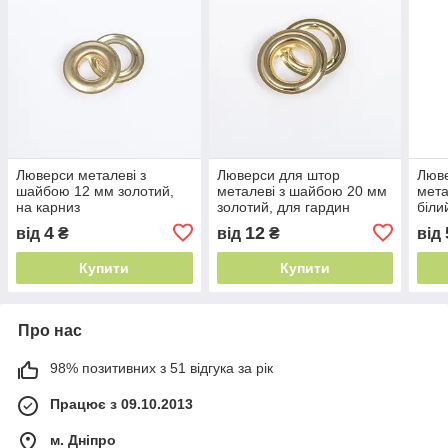
Люверси металеві з
Люверси для штор
Люве
шайбою 12 мм золотий,
металеві з шайбою 20 мм
мета
на карниз
золотий, для гардин
біли
4
12
від
₴
від
₴
від
Купити
Купити
Про нас
98% позитивних з 51 відгука за рік
Працює з 09.10.2013
м. Дніпро