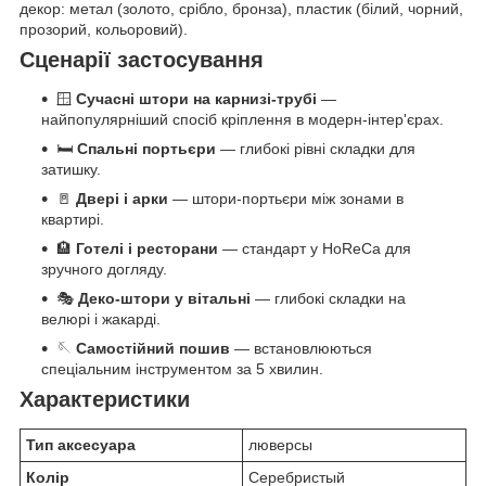
декор: метал (золото, срібло, бронза), пластик (білий, чорний,
прозорий, кольоровий).
Сценарії застосування
🪟
Сучасні штори на карнизі-трубі
—
найпопулярніший спосіб кріплення в модерн-інтер'єрах.
🛏️
Спальні портьєри
— глибокі рівні складки для
затишку.
🚪
Двері і арки
— штори-портьєри між зонами в
квартирі.
🏨
Готелі і ресторани
— стандарт у HoReCa для
зручного догляду.
🎭
Деко-штори у вітальні
— глибокі складки на
велюрі і жакарді.
🪡
Самостійний пошив
— встановлюються
спеціальним інструментом за 5 хвилин.
Характеристики
Тип аксесуара
люверсы
Колір
Серебристый