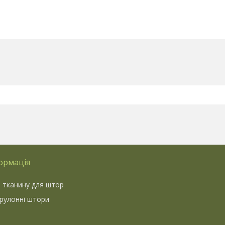
ормація
 тканину для штор
 рулонні штори