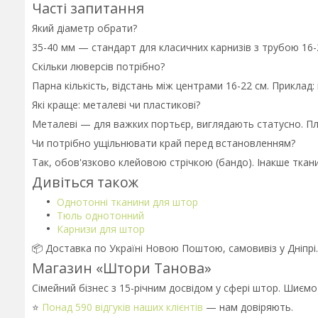
Часті запитання
Який діаметр обрати?
35-40 мм — стандарт для класичних карнизів з трубою 16-
Скільки люверсів потрібно?
Парна кількість, відстань між центрами 16-22 см. Приклад:
Які краще: металеві чи пластикові?
Металеві — для важких портьєр, виглядають статусно. Пла
Чи потрібно ущільнювати край перед встановленням?
Так, обов'язково клейовою стрічкою (бандо). Інакше тка
Дивіться також
Однотонні тканини для штор
Тюль однотонний
Карнизи для штор
📦 Доставка по Україні Новою Поштою, самовивіз у Дніпрі
Магазин «Штори Танова»
Сімейний бізнес з 15-річним досвідом у сфері штор. Шиємо
⭐
Понад 590 відгуків наших клієнтів
— нам довіряють.