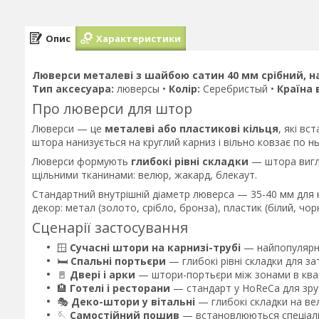
Опис
Характеристики
Люверси металеві з шайбою сатин 40 мм срібний, н
Тип аксесуара:
люверсы •
Колір:
Серебристый •
Країна 
Про люверси для штор
Люверси — це
металеві або пластикові кільця
, які в
штора нанизується на круглий карниз і вільно ковзає по нь
Люверси формують
глибокі рівні складки
— штора вигл
щільними тканинами: велюр, жакард, блекаут.
Стандартний внутрішній діаметр люверса — 35-40 мм для к
декор: метал (золото, срібло, бронза), пластик (білий, чо
Сценарії застосування
🪟
Сучасні штори на карнизі-трубі
— найпопулярніш
🛏️
Спальні портьєри
— глибокі рівні складки для за
🚪
Двері і арки
— штори-портьєри між зонами в квар
🏨
Готелі і ресторани
— стандарт у HoReCa для зру
🎭
Деко-штори у вітальні
— глибокі складки на вел
🪡
Самостійний пошив
— встановлюються спеціаль