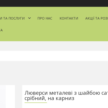
И ТА ПОСЛУГИ
ПРО НАС
КОНТАКТИ
АКЦІЇ ТА РО
ТА
Люверси металеві з шайбою са
срібний, на карниз