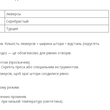
люверсы
Серебристый
Турция
м. Кількість люверсів = ширина штори ÷ відстань (округліть
ндо) — це обов'язково для рівних отворів.
том (просікачем).
. Скріпіть преса або спеціальним інструментом.
версів, щоб краї штори сходилися рівно.
ному режимі.
ячних променів.
 при низькій температурі (синтетика).