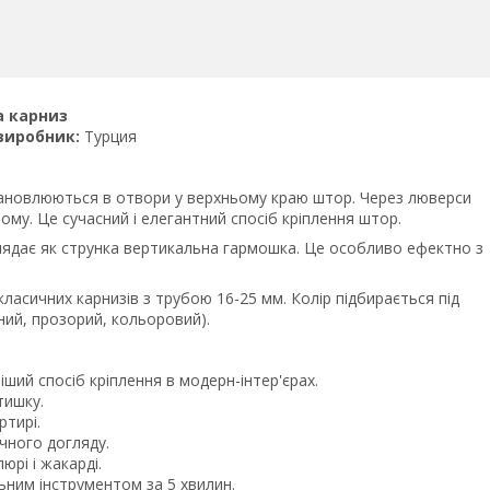
а карниз
виробник:
Турция
становлюються в отвори у верхньому краю штор. Через люверси
ому. Це сучасний і елегантний спосіб кріплення штор.
ядає як струнка вертикальна гармошка. Це особливо ефектно з
ласичних карнизів з трубою 16-25 мм. Колір підбирається під
рний, прозорий, кольоровий).
ий спосіб кріплення в модерн-інтер'єрах.
тишку.
тирі.
чного догляду.
юрі і жакарді.
ним інструментом за 5 хвилин.