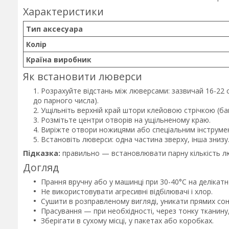
Характеристики
Тип аксесуара
Колір
Країна виробник
Як встановити люверси
Розрахуйте відстань між люверсами: зазвичай 16-22 с
до парного числа).
Ущільніть верхній край штори клейовою стрічкою (ба
Розмітьте центри отворів на ущільненому краю.
Виріжте отвори ножицями або спеціальним інструмен
Встановіть люверси: одна частина зверху, інша знизу
Підказка:
правильно — встановлювати парну кількість лю
Догляд
Прання вручну або у машинці при 30-40°C на делікат
Не використовувати агресивні відбілювачі і хлор.
Сушити в розправленому вигляді, уникати прямих сон
Прасування — при необхідності, через тонку тканину,
Зберігати в сухому місці, у пакетах або коробках.