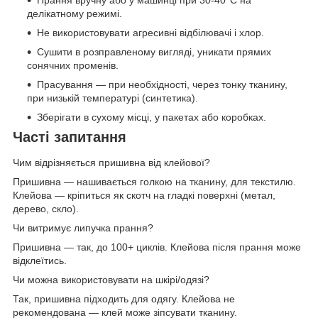
Прання вручну або у машинці при 30-40°C на
делікатному режимі.
Не використовувати агресивні відбілювачі і хлор.
Сушити в розправленому вигляді, уникати прямих
сонячних променів.
Прасування — при необхідності, через тонку тканину,
при низькій температурі (синтетика).
Зберігати в сухому місці, у пакетах або коробках.
Часті запитання
Чим відрізняється пришивна від клейової?
Пришивна — нашивається голкою на тканину, для текстилю.
Клейова — кріпиться як скотч на гладкі поверхні (метал,
дерево, скло).
Чи витримує липучка прання?
Пришивна — так, до 100+ циклів. Клейова після прання може
відклеїтись.
Чи можна використовувати на шкірі/одязі?
Так, пришивна підходить для одягу. Клейова не
рекомендована — клей може зіпсувати тканину.