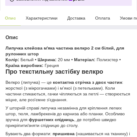
Опис
Характеристики
Доставка
Оплата
Умови п
Опис
Липучка клейова м'яка частина велкро 2 см білий, для
рулонних штор
Колір:
Белый •
Ширина:
20 мм •
Матеріал:
Полиэстер •
Країна виробник:
Греция
Про текстильну застібку велкро
Велкро (липучка) — це
контактна стрічка з двох частин
:
жорсткої (з мікрогачками) і м'якої (з петельками). Коли
частини стикаються, гачки чіпляються за петлі — створюється
міцне, але роз'ємне з'єднання.
У шторній справі липучка незамінна для кріплення легких
штор, тюля, ламбрекенів до карниза або планки. Особливо
зручна для
фуршетних спідниць
, де потрібно швидко
прикріпити/зняти спідницю до столу.
Бувають два формати:
пришивна
(нашивається на тканину) і