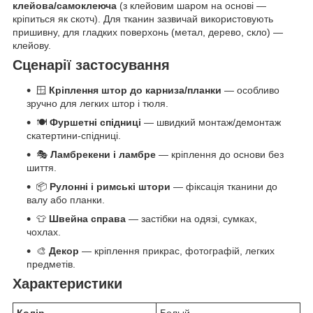
клейова/самоклеюча
(з клейовим шаром на основі —
кріпиться як скотч). Для тканин зазвичай використовують
пришивну, для гладких поверхонь (метал, дерево, скло) —
клейову.
Сценарії застосування
🪟
Кріплення штор до карниза/планки
— особливо
зручно для легких штор і тюля.
🍽️
Фуршетні спідниці
— швидкий монтаж/демонтаж
скатертини-спідниці.
🎭
Ламбрекени і ламбре
— кріплення до основи без
шиття.
📦
Рулонні і римські штори
— фіксація тканини до
валу або планки.
👕
Швейна справа
— застібки на одязі, сумках,
чохлах.
🎨
Декор
— кріплення прикрас, фотографій, легких
предметів.
Характеристики
Колір
Белый