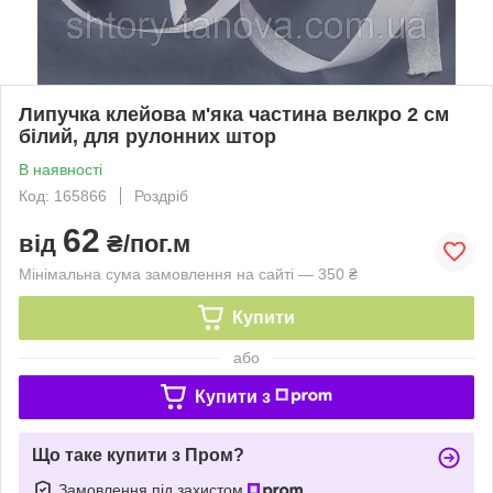
Липучка клейова м'яка частина велкро 2 см
білий, для рулонних штор
В наявності
Код: 165866
Роздріб
62
від
₴/пог.м
Мінімальна сума замовлення на сайті — 350 ₴
Купити
або
Купити з
Що таке купити з Пром?
Замовлення під захистом