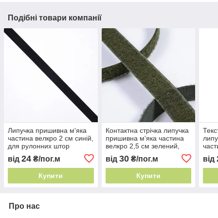
Подібні товари компанії
Липучка пришивна м'яка
Контактна стрічка липучка
Текс
частина велкро 2 см синій,
пришивна м'яка частина
липу
для рулонних штор
велкро 2,5 см зелений,
част
для рулонних штор
кори
24
30
від
₴/пог.м
від
₴/пог.м
від
што
Купити
Купити
Про нас