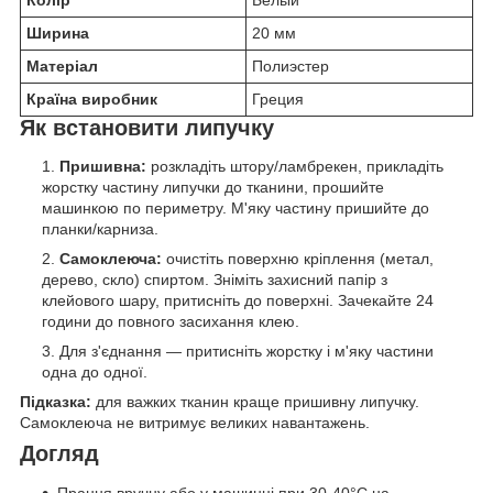
Ширина
20 мм
Матеріал
Полиэстер
Країна виробник
Греция
Як встановити липучку
Пришивна:
розкладіть штору/ламбрекен, прикладіть
жорстку частину липучки до тканини, прошийте
машинкою по периметру. М'яку частину пришийте до
планки/карниза.
Самоклеюча:
очистіть поверхню кріплення (метал,
дерево, скло) спиртом. Зніміть захисний папір з
клейового шару, притисніть до поверхні. Зачекайте 24
години до повного засихання клею.
Для з'єднання — притисніть жорстку і м'яку частини
одна до одної.
Підказка:
для важких тканин краще пришивну липучку.
Самоклеюча не витримує великих навантажень.
Догляд