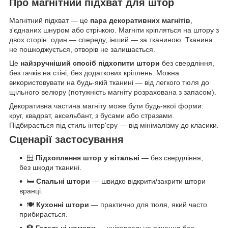
Про магнітний підхват для штор
Магнітний підхват — це
пара декоративних магнітів
,
з'єднаних шнуром або стрічкою. Магніти кріпляться на штору з
двох сторін: один — спереду, інший — за тканиною. Тканина
не пошкоджується, отворів не залишається.
Це
найзручніший спосіб підхопити штори
без свердління,
без гачків на стіні, без додаткових кріплень. Можна
використовувати на будь-якій тканині — від легкого тюля до
щільного велюру (потужність магніту розрахована з запасом).
Декоративна частина магніту може бути будь-якої форми:
круг, квадрат, аксельбант, з бусами або стразами.
Підбирається під стиль інтер'єру — від мінімалізму до класики.
Сценарії застосування
🪟
Підхоплення штор у вітальні
— без свердління,
без шкоди тканині.
🛏️
Спальні штори
— швидко відкрити/закрити штори
вранці.
🍽️
Кухонні штори
— практично для тюля, який часто
прибирається.