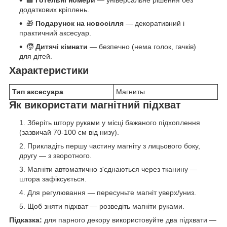
🏨
Готельні номери
— універсальне рішення без
додаткових кріплень.
🎁
Подарунок на новосілля
— декоративний і
практичний аксесуар.
🧒
Дитячі кімнати
— безпечно (нема голок, гачків)
для дітей.
Характеристики
Тип аксесуара
Магниты
Як використати магнітний підхват
Зберіть штору руками у місці бажаного підхоплення
(зазвичай 70-100 см від низу).
Прикладіть першу частину магніту з лицьового боку,
другу — з зворотного.
Магніти автоматично з'єднаються через тканину —
штора зафіксується.
Для регулювання — пересуньте магніт уверх/униз.
Щоб зняти підхват — розведіть магніти руками.
Підказка:
для парного декору використовуйте два підхвати —