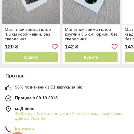
Магнітний тримач штор
Магнітний тримач штор
Магн
4,5 см коричневий, без
круглий 3,5 см чорний, без
квад
свердління
свердління
без 
120
142
143
₴
₴
Купити
Купити
Про нас
98% позитивних з 51 відгука за рік
Працює з 09.10.2013
м. Дніпро
49051 вул. Б.Хмельницького 4, оф112 вхід збоку будівлі,
Дніпро, Україна
Контакти