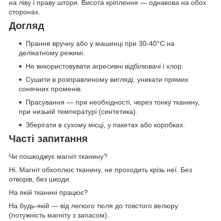
на ліву і праву штори. Висота кріплення — однакова на обох
сторонах.
Догляд
Прання вручну або у машинці при 30-40°C на
делікатному режимі.
Не використовувати агресивні відбілювачі і хлор.
Сушити в розправленому вигляді, уникати прямих
сонячних променів.
Прасування — при необхідності, через тонку тканину,
при низькій температурі (синтетика).
Зберігати в сухому місці, у пакетах або коробках.
Часті запитання
Чи пошкоджує магніт тканину?
Ні. Магніт обхоплює тканину, не проходить крізь неї. Без
отворів, без шкоди.
На якій тканині працює?
На будь-якій — від легкого тюля до товстого велюру
(потужність магніту з запасом).