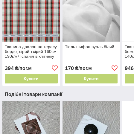
Тканина дралон на терасу
Тюль шифон вуаль білий
Ткан
бордо, сiрий.т.сiрий 160см
беже
190г/м² Іспанія в клітинку
140с
вулична
для 
394
170
946
₴/пог.м
₴/пог.м
Купити
Купити
Подібні товари компанії