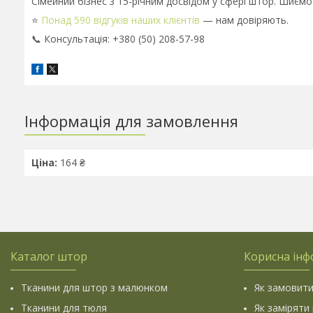
Сімейний бізнес з 15-річним досвідом у сфері штор. Шиємо
⭐
Понад 590 відгуків наших клієнтів
— нам довіряють.
📞 Консультація: +380 (50) 208-57-98
Інформація для замовлення
Ціна:
164 ₴
Каталог штор
Корисна інф
Тканини для штор з малюнком
Як замовити
Тканини для тюля
Як заміряти