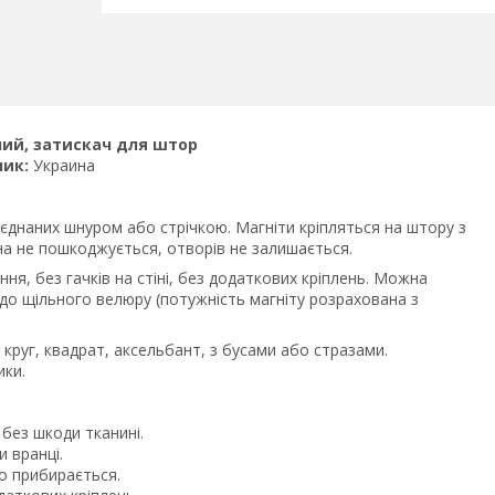
лий, затискач для штор
ник:
Украина
з'єднаних шнуром або стрічкою. Магніти кріпляться на штору з
на не пошкоджується, отворів не залишається.
ння, без гачків на стіні, без додаткових кріплень. Можна
 до щільного велюру (потужність магніту розрахована з
круг, квадрат, аксельбант, з бусами або стразами.
ики.
без шкоди тканині.
 вранці.
о прибирається.