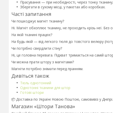
Прасування — при необхідності, через тонку тканину,
Зберігати в сухому місці, у пакетах або коробках.
Часті запитання
Чи пошкоджує магніт тканину?
Ні. Магніт обхоплює тканину, не проходить крізь неї. Без о
На якій тканині працює?
На будь-якій — від легкого тюля до товстого велюру (поту
Чи потрібно свердлити стіну?
Ні, це головна перевага. Підхват тримається на самій штop
Чи можна прати штору з магнітами?
Магніти потрібно знімати перед пранням.
Дивіться також
Тюль однотонний
Однотонні тканини для штор
Готові штори
📦 Доставка по Україні Новою Поштою, самовивіз у Дніпрі
Магазин «Штори Танова»