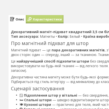
Опис
Характеристики
Декоративний магніт-підхват квадратний 3,5 см бі
Тип аксесуара:
Магниты •
Колір:
Белый •
Країна вироб
Про магнітний підхват для штор
Магнітний підхват — це
пара декоративних магнітів
, 
двох сторін: один — спереду, інший — за тканиною. Ткани
Це
найзручніший спосіб підхопити штори
без свердлі
використовувати на будь-якій тканині — від легкого тюля
запасом).
Декоративна частина магніту може бути будь-якої форми: 
Підбирається під стиль інтер'єру — від мінімалізму до клас
Сценарії застосування
🪟
Підхоплення штор у вітальні
— без свердління, 
🛏️
Спальні штори
— швидко відкрити/закрити штори
🍽️
Кухонні штори
— практично для тюля, який част