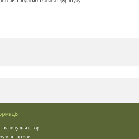
 штори, продаємо тканини і фурнітуру.
ормація
 тканину для штор
 рулонні штори