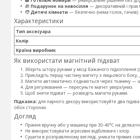
🏨
Готельні номери
— універсальне рішення без дод
🎁
Подарунок на новосілля
— декоративний і практ
🧒
Дитячі кімнати
— безпечно (нема голок, гачків) 
Характеристики
Тип аксесуара
Колір
Країна виробник
Як використати магнітний підхват
Зберіть штору руками у місці бажаного підхоплення (з
Прикладіть першу частину магніту з лицьового боку,
Магніти автоматично з'єднаються через тканину — ш
Для регулювання — пересуньте магніт уверх/униз.
Щоб зняти підхват — розведіть магніти руками.
Підказка:
для парного декору використовуйте два підхват
обох сторонах.
Догляд
Прання вручну або у машинці при 30-40°C на делікат
Не використовувати агресивні відбілювачі і хлор.
Сушити в розправленому вигляді, уникати прямих сон