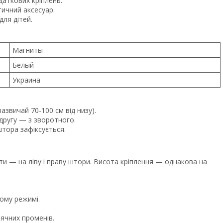
аткових кріплень.
ичний аксесуар.
для дітей.
Магниты
Белый
Украина
азвичай 70-100 см від низу).
 другу — з зворотного.
тора зафіксується.
и — на ліву і праву штори. Висота кріплення — однакова на
ному режимі.
ячних променів.