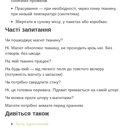
сонячних променів.
Прасування — при необхідності, через тонку тканину,
при низькій температурі (синтетика).
Зберігати в сухому місці, у пакетах або коробках.
Часті запитання
Чи пошкоджує магніт тканину?
Ні. Магніт обхоплює тканину, не проходить крізь неї. Без
отворів, без шкоди.
На якій тканині працює?
На будь-якій — від легкого тюля до товстого велюру
(потужність магніту з запасом).
Чи потрібно свердлити стіну?
Ні, це головна перевага. Підхват тримається на самій штopi.
Чи можна прати штору з магнітами?
Магніти потрібно знімати перед пранням.
Дивіться також
Тюль однотонний