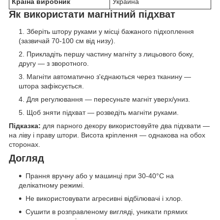
Країна виробник
Украина
Як використати магнітний підхват
Зберіть штору руками у місці бажаного підхоплення
(зазвичай 70-100 см від низу).
Прикладіть першу частину магніту з лицьового боку,
другу — з зворотного.
Магніти автоматично з'єднаються через тканину —
штора зафіксується.
Для регулювання — пересуньте магніт уверх/униз.
Щоб зняти підхват — розведіть магніти руками.
Підказка:
для парного декору використовуйте два підхвати —
на ліву і праву штори. Висота кріплення — однакова на обох
сторонах.
Догляд
Прання вручну або у машинці при 30-40°C на
делікатному режимі.
Не використовувати агресивні відбілювачі і хлор.
Сушити в розправленому вигляді, уникати прямих