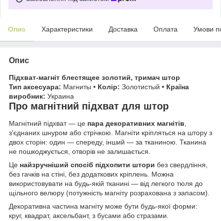
Опис
Характеристики
Доставка
Оплата
Умови п
Опис
Підхват-магніт блестящее золотий, тримач штор
Тип аксесуара:
Магниты •
Колір:
Золотистый •
Країна
виробник:
Украина
Про магнітний підхват для штор
Магнітний підхват — це
пара декоративних магнітів
,
з'єднаних шнуром або стрічкою. Магніти кріпляться на штору з
двох сторін: один — спереду, інший — за тканиною. Тканина
не пошкоджується, отворів не залишається.
Це
найзручніший спосіб підхопити штори
без свердління,
без гачків на стіні, без додаткових кріплень. Можна
використовувати на будь-якій тканині — від легкого тюля до
щільного велюру (потужність магніту розрахована з запасом).
Декоративна частина магніту може бути будь-якої форми:
круг, квадрат, аксельбант, з бусами або стразами.