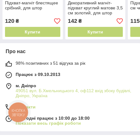
Підхват-магніт блестящее
Декоративний магніт-
Підх
срібний, для штор
підхват круглий матове 3,5
см ч
см золотий, для штор
120
142
115
₴
₴
Купити
Купити
Про нас
98% позитивних з 51 відгука за рік
Працює з 09.10.2013
м. Дніпро
49051 вул. Б.Хмельницького 4, оф112 вхід збоку будівлі,
Дніпро, Україна
Контакти
Сьогодні працює з 10:00 до 18:00
Показати весь графік роботи