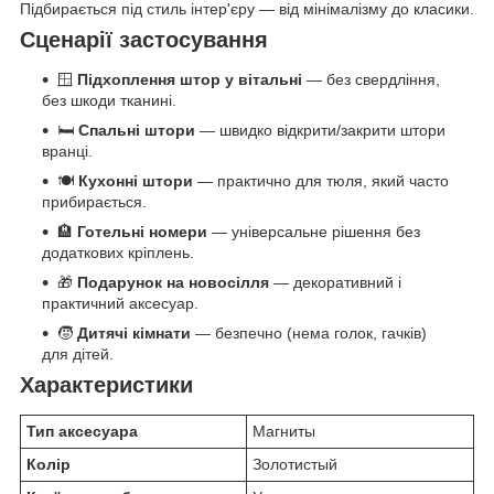
Підбирається під стиль інтер'єру — від мінімалізму до класики.
Сценарії застосування
🪟
Підхоплення штор у вітальні
— без свердління,
без шкоди тканині.
🛏️
Спальні штори
— швидко відкрити/закрити штори
вранці.
🍽️
Кухонні штори
— практично для тюля, який часто
прибирається.
🏨
Готельні номери
— універсальне рішення без
додаткових кріплень.
🎁
Подарунок на новосілля
— декоративний і
практичний аксесуар.
🧒
Дитячі кімнати
— безпечно (нема голок, гачків)
для дітей.
Характеристики
Тип аксесуара
Магниты
Колір
Золотистый