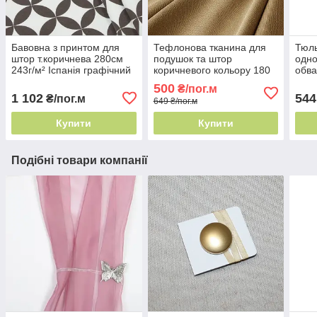
Бавовна з принтом для
Тефлонова тканина для
Тюль
штор т.коричнева 280см
подушок та штор
одно
243г/м² Іспанія графічний
коричневого кольору 180
обва
принт
см Туреччина - легке
Туре
500
₴/пог.м
прання
пра
1 102
544
₴/пог.м
649 ₴/пог.м
Купити
Купити
Подібні товари компанії