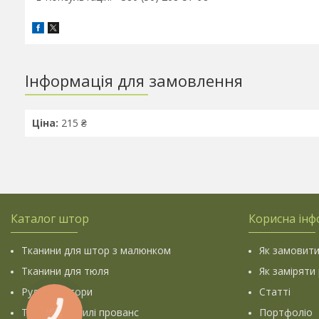
Інформація для замовлення
Ціна:
215 ₴
Каталог штор
Корисна інф
Тканини для штор з малюнком
Як замовити
Тканини для тюля
Як заміряти
Рулонні штори
Статті
Тканини у стилі прованс
Портфоліо