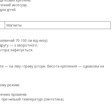
аткових кріплень.
ичний аксесуар.
для дітей.
Магниты
азвичай 70-100 см від низу).
 другу — з зворотного.
тора зафіксується.
и — на ліву і праву штори. Висота кріплення — однакова на
ному режимі.
ячних променів.
 при низькій температурі (синтетика).