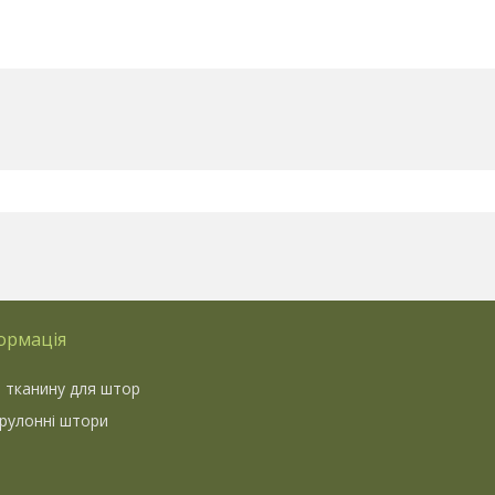
ормація
 тканину для штор
 рулонні штори