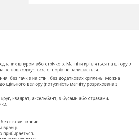
з'єднаних шнуром або стрічкою. Магніти кріпляться на штору з
на не пошкоджується, отворів не залишається.
ння, без гачків на стіні, без додаткових кріплень. Можна
 до щільного велюру (потужність магніту розрахована з
круг, квадрат, аксельбант, з бусами або стразами.
ики.
без шкоди тканині.
 вранці.
о прибирається.