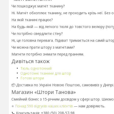
Чи пошкоджує магніт тканину?
Ні. Магніт обхоплює тканину, не проходить крізь неї. Без о
На якій тканині працює?
На будь-якій — від легкого тюля до товстого велюру (поту
Чи потрібно свердлити стіну?
Ні, це головна перевага. Підхват тримається на самій штop
Чи можна прати штору з магнітами?
Магніти потрібно знімати перед пранням.
Дивіться також
Тюль однотонний
Однотонні тканини для штор
Готові штори
📦 Доставка по Україні Новою Поштою, самовивіз у Дніпрі
Магазин «Штори Танова»
Сімейний бізнес з 15-річним досвідом у сфері штор. Шиємо
⭐
Понад 590 відгуків наших клієнтів
— нам довіряють.
📞 Консультація: +380 (50) 208-57-98