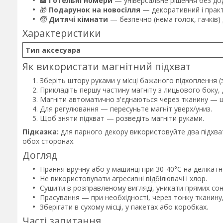
🏨
Готельні номери
— універсальне рішення без дод
🎁
Подарунок на новосілля
— декоративний і практ
🧒
Дитячі кімнати
— безпечно (нема голок, гачків) 
Характеристики
Тип аксесуара
Як використати магнітний підхват
Зберіть штору руками у місці бажаного підхоплення (з
Прикладіть першу частину магніту з лицьового боку,
Магніти автоматично з'єднаються через тканину — ш
Для регулювання — пересуньте магніт уверх/униз.
Щоб зняти підхват — розведіть магніти руками.
Підказка:
для парного декору використовуйте два підхват
обох сторонах.
Догляд
Прання вручну або у машинці при 30-40°C на делікат
Не використовувати агресивні відбілювачі і хлор.
Сушити в розправленому вигляді, уникати прямих сон
Прасування — при необхідності, через тонку тканину,
Зберігати в сухому місці, у пакетах або коробках.
Часті запитання