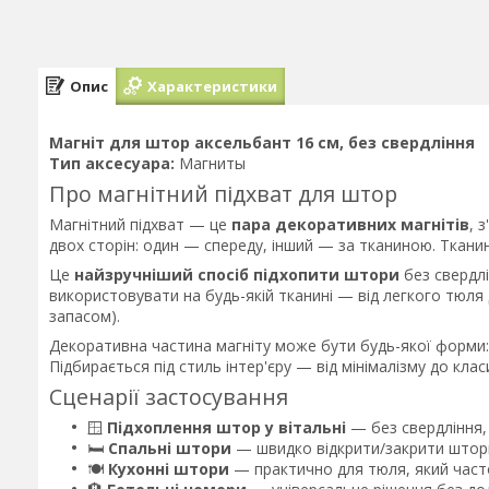
Опис
Характеристики
Магніт для штор аксельбант 16 см, без свердління
Тип аксесуара:
Магниты
Про магнітний підхват для штор
Магнітний підхват — це
пара декоративних магнітів
, 
двох сторін: один — спереду, інший — за тканиною. Ткани
Це
найзручніший спосіб підхопити штори
без свердлі
використовувати на будь-якій тканині — від легкого тюля
запасом).
Декоративна частина магніту може бути будь-якої форми: 
Підбирається під стиль інтер'єру — від мінімалізму до клас
Сценарії застосування
🪟
Підхоплення штор у вітальні
— без свердління, 
🛏️
Спальні штори
— швидко відкрити/закрити штори
🍽️
Кухонні штори
— практично для тюля, який част