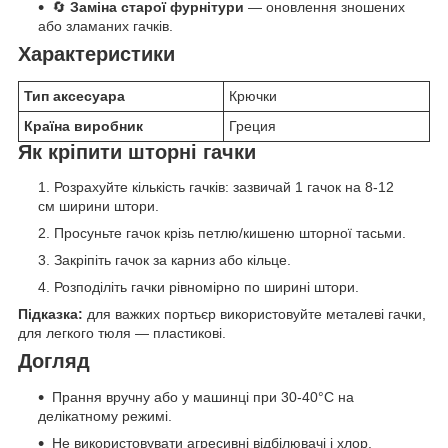
🔄
Заміна старої фурнітури
— оновлення зношених
або зламаних гачків.
Характеристики
Тип аксесуара
Крючки
Країна виробник
Греция
Як кріпити шторні гачки
Розрахуйте кількість гачків: зазвичай 1 гачок на 8-12
см ширини штори.
Просуньте гачок крізь петлю/кишеню шторної тасьми.
Закріпіть гачок за карниз або кільце.
Розподіліть гачки рівномірно по ширині штори.
Підказка:
для важких портьєр використовуйте металеві гачки,
для легкого тюля — пластикові.
Догляд
Прання вручну або у машинці при 30-40°C на
делікатному режимі.
Не використовувати агресивні відбілювачі і хлор.