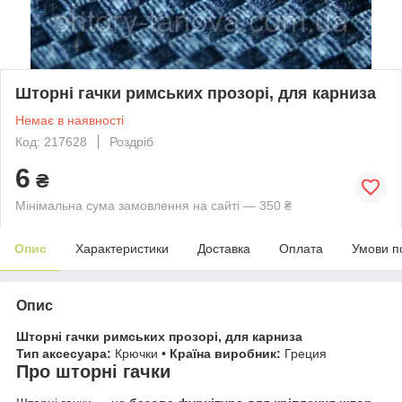
Шторні гачки римських прозорі, для карниза
Немає в наявності
Код: 217628
Роздріб
6
₴
Мінімальна сума замовлення на сайті — 350 ₴
Опис
Характеристики
Доставка
Оплата
Умови п
Опис
Шторні гачки римських прозорі, для карниза
Тип аксесуара:
Крючки •
Країна виробник:
Греция
Про шторні гачки