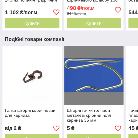
принт
см Туреччина - легке
Туре
498
₴/пог.м
прання
пра
1 102
544
₴/пог.м
647 ₴/пог.м
Купити
Купити
Подібні товари компанії
Гачки шторні коричневий,
Шторні гачки голчасті
Гачк
для карниза
металеві срібний, для
плас
карниза 35 мм
карн
2
5
45
від
₴
₴