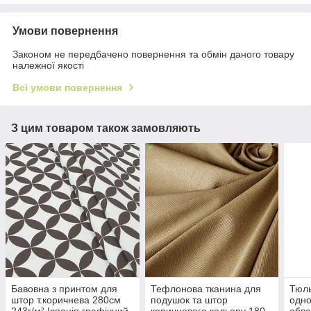
Умови повернення
Законом не передбачено повернення та обмін даного товару
належної якості
Всі умови повернення
З цим товаром також замовляють
Бавовна з принтом для
Тефлонова тканина для
Тюль
штор т.коричнева 280см
подушок та штор
одно
243г/м² Іспанія графічний
коричневого кольору 180
обва