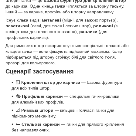
Шторні гачки — це
базова фурнітура для кріплення штор
до карниза. Один кінець гачка чіпляється за шторну тасьму,
інший — за карниз, профіль або шторну направляючу.
Існує кілька видів:
металеві
(міцні, для важких портьєр),
пластикові
(легкі, для тюля і легких штор),
роликові
(з
коліщатком для плавного ковзання),
равлики
(для
профільних карнизів).
Для римських штор використовуються спеціальні голчасті або
кільцеві гачки — вони фіксують підйомний механізм. Колір
підбирається під шторну стрічку: білі для світлого тюля,
прозорі для кольорового.
Сценарії застосування
🪟
Кріплення штор до карниза
— базова фурнітура
для всіх типів штор.
🎭
Профільні карнизи
— спеціальні гачки-равлики
для алюмінієвих профілів.
📐
Римські штори
— кільцеві і голчасті гачки для
підйомного механізму.
🛏️
Стельові карнизи
— гачки для прямого кріплення
без направляючих.