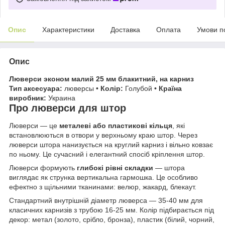
Опис
Характеристики
Доставка
Оплата
Умови п
Опис
Люверси эконом малий 25 мм блакитний, на карниз
Тип аксесуара:
люверсы •
Колір:
Голубой •
Країна
виробник:
Украина
Про люверси для штор
Люверси — це
металеві або пластикові кільця
, які
встановлюються в отвори у верхньому краю штор. Через
люверси штора нанизується на круглий карниз і вільно ковзає
по ньому. Це сучасний і елегантний спосіб кріплення штор.
Люверси формують
глибокі рівні складки
— штора
виглядає як струнка вертикальна гармошка. Це особливо
ефектно з щільними тканинами: велюр, жакард, блекаут.
Стандартний внутрішній діаметр люверса — 35-40 мм для
класичних карнизів з трубою 16-25 мм. Колір підбирається під
декор: метал (золото, срібло, бронза), пластик (білий, чорний,