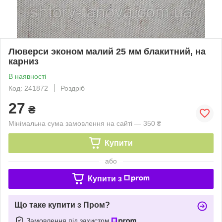
Люверси эконом малий 25 мм блакитний, на
карниз
В наявності
Код: 241872
Роздріб
27
₴
Мінімальна сума замовлення на сайті — 350 ₴
Купити
або
Купити з
Що таке купити з Пром?
Замовлення під захистом