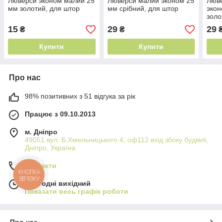
Люверси эконом малий 25
Люверси малий эконом 25
Люве
мм золотий, для штор
мм срібний, для штор
экон
золо
15
29
29
₴
₴
Купити
Купити
Про нас
98% позитивних з 51 відгука за рік
Працює з 09.10.2013
м. Дніпро
49051 вул. Б.Хмельницького 4, оф112 вхід збоку будівлі,
Дніпро, Україна
Контакти
КНОПКА
ЗВ'ЯЗКУ
Сьогодні вихідний
Показати весь графік роботи