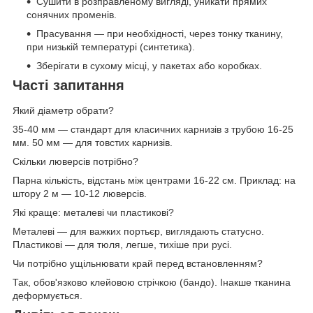
Сушити в розправленому вигляді, уникати прямих
сонячних променів.
Прасування — при необхідності, через тонку тканину,
при низькій температурі (синтетика).
Зберігати в сухому місці, у пакетах або коробках.
Часті запитання
Який діаметр обрати?
35-40 мм — стандарт для класичних карнизів з трубою 16-25
мм. 50 мм — для товстих карнизів.
Скільки люверсів потрібно?
Парна кількість, відстань між центрами 16-22 см. Приклад: на
штору 2 м — 10-12 люверсів.
Які краще: металеві чи пластикові?
Металеві — для важких портьєр, виглядають статусно.
Пластикові — для тюля, легше, тихіше при русі.
Чи потрібно ущільнювати край перед встановленням?
Так, обов'язково клейовою стрічкою (бандо). Інакше тканина
деформується.