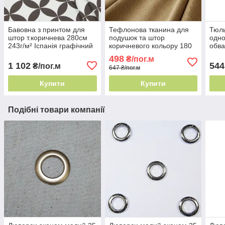
Бавовна з принтом для
Тефлонова тканина для
Тюль
штор т.коричнева 280см
подушок та штор
одно
243г/м² Іспанія графічний
коричневого кольору 180
обва
принт
см Туреччина - легке
Туре
498
₴/пог.м
прання
пра
1 102
544
₴/пог.м
647 ₴/пог.м
Купити
Купити
Подібні товари компанії