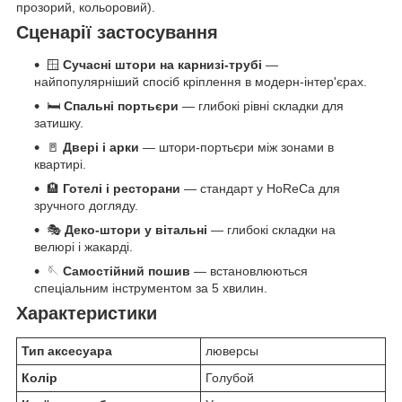
прозорий, кольоровий).
Сценарії застосування
🪟
Сучасні штори на карнизі-трубі
—
найпопулярніший спосіб кріплення в модерн-інтер'єрах.
🛏️
Спальні портьєри
— глибокі рівні складки для
затишку.
🚪
Двері і арки
— штори-портьєри між зонами в
квартирі.
🏨
Готелі і ресторани
— стандарт у HoReCa для
зручного догляду.
🎭
Деко-штори у вітальні
— глибокі складки на
велюрі і жакарді.
🪡
Самостійний пошив
— встановлюються
спеціальним інструментом за 5 хвилин.
Характеристики
Тип аксесуара
люверсы
Колір
Голубой