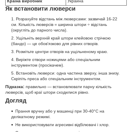
Країна виробник
Украина
Як встановити люверси
Розрахуйте відстань між люверсами: зазвичай 16-22
см. Кількість люверсів = ширина штори ÷ відстань
(округліть до парного числа).
Ущільніть верхній край штори клейовою стрічкою
(бандо) — це обов'язково для рівних отворів.
Розмітьте центри отворів на ущільненому краю.
Виріжте отвори ножицями або спеціальним
інструментом (просікачем).
Встановіть люверси: одна частина зверху, інша знизу.
Скріпіть преса або спеціальним інструментом.
Підказка:
правильно — встановлювати парну кількість
люверсів, щоб краї штори сходилися рівно.
Догляд
Прання вручну або у машинці при 30-40°C на
делікатному режимі.
Не використовувати агресивні відбілювачі і хлор.