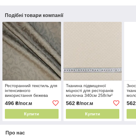
Подібні товари компанії
Ресторанний текстиль для
Тканина підвищеної
Знос
інтенсивного
міцності для ресторанів
ткан
використання бежева
молочна 340см 258г/м²
моло
310см 238г/м² Туреччина -
Італія - зберігає форму
245г/
496
562
562
₴/пог.м
₴/пог.м
зберігає форму
бав
Купити
Купити
Про нас