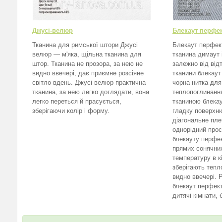
Джусі-велюр
Блекаут перфек
Тканина для римської штори Джусі
Блекаут перфек
велюр — м'яка, щільна тканина для
тканина димаут
штор. Тканина не прозора, за нею не
залежно від відт
видно ввечері, дає приємне розсіяне
тканини блекаут
світло вдень. Джусі велюр практична
чорна нитка для
тканина, за нею легко доглядати, вона
теплопоглинання
легко переться й прасується,
тканиною блека
зберігаючи колір і форму.
гладку поверхн
діагональне пле
однорідний прос
блекауту перфе
прямих сонячни
температуру в кі
зберігають тепл
видно ввечері.
блекаут перфект
дитячі кімнати, 