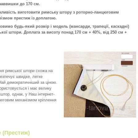
заввишки до 170 см.
жливість виготовити римську штору з роторно-ланцюговим
ізмом престиж із доплатою.
овимо будь-який розмір і модель (мансарди, трапеції, каскадні)
кої штори. Доплата за висоту понад 170 см + 40%, від 250 см +
ня римської штори схожа на
безпечує швидке, легке
 Най демократичніший за ціною.
користовується і має велику
штор, однак, у Наш інтернет-
цюговим механізмом кріплення
e (Престиж)