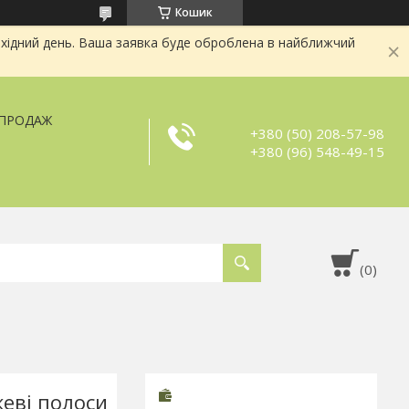
Кошик
хідний день. Ваша заявка буде оброблена в найближчий
ЗПРОДАЖ
+380 (50) 208-57-98
+380 (96) 548-49-15
еві полоси