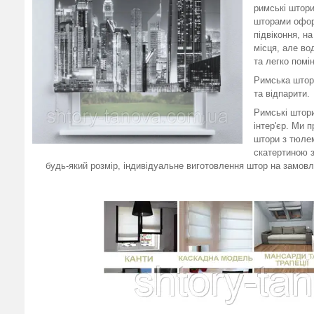
римські штори
шторами оформ
підвіконня, н
місця, але во
та легко помі
Римська штора
та відпарити.
Римські штори
інтер'єр. Ми 
штори з тюле
скатертиною з
будь-який розмір, індивідуальне виготовлення штор на замовл