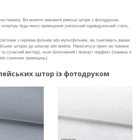
на тканину. Ви можете замовити римські штори з фотодруком,
 інтер'єру будь-якого приміщення унікальний індивідуальний стиль,
світлини з героями фільмів або мультфільмів, які тішитимуть ваших
йських шторах до шпалер або меблів. Наноситься принт на тканини
та сучасний вигляд), льон білосніжний і блекаут перфект (тканина із
 або сонячних приміщень).
пейських штор із фотодруком