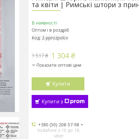
та квіти | Римські штори з при
В наявності
Оптом і в роздріб
Код:
2-pprozpolcv
1 304 ₴
1 517 ₴
Показати оптові ціни
Купити
Купити з
+380 (50) 208-57-98
Vodafone з 10 до 18,
viber