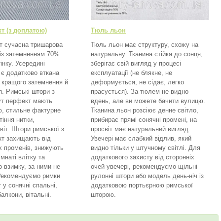
т (з доплатою)
Тюль льон
т сучасна тришарова
Тюль льон має структуру, схожу на
 із затемненням 70%
натуральну. Тканина стійка до сонця,
інку. Усередині
зберігає свій вигляд у процесі
 є додатково вткана
експлуатації (не блякне, не
 кращого затемнення й
деформується, не сідає, легко
. Римські штори з
прасується). За тюлем не видно
ут перфект мають
вдень, але ви можете бачити вулицю.
ю, стильне фактурне
Тканина льон розсіює денне світло,
тіння нитки,
прибирає прямі сонячні промені, на
віт. Штори римської з
просвіт має натуральний вигляд.
кт захищають від
Увечері має слабкий відлив, який
х променів, знижують
видно тільки у штучному світлі. Для
мнаті влітку та
додаткового захисту від сторонніх
о взимку, за ними не
очей увечері, рекомендуємо щільні
 Рекомендуємо римки
рулонні штори або модель день-ніч із
 у сонячні спальні,
додатковою портьєрною римської
балкони, вітальні.
шторою.