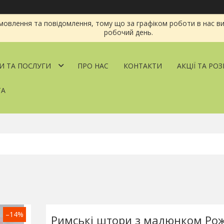
овлення та повідомлення, тому що за графіком роботи в нас ви
робочий день.
И ТА ПОСЛУГИ
ПРО НАС
КОНТАКТИ
АКЦІЇ ТА РО
ТА
–14%
Римські штори з малюнком Рож