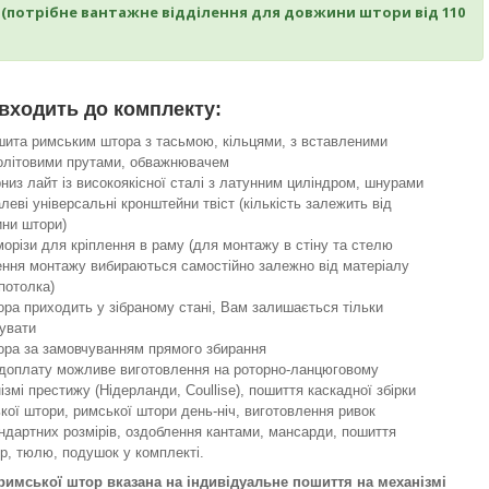
и (потрібне вантажне відділення для довжини штори від 110
входить до комплекту:
ита римським штора з тасьмою, кільцями, з вставленими
олітовими прутами, обважнювачем
низ лайт із високоякісної сталі з латунним циліндром, шнурами
леві універсальні кронштейни твіст (кількість залежить від
ни штори)
орізи для кріплення в раму (для монтажу в стіну та стелю
ення монтажу вибираються самостійно залежно від матеріалу
/потолка)
ра приходить у зібраному стані, Вам залишається тільки
увати
ра за замовчуванням прямого збирання
доплату можливе виготовлення на роторно-ланцюговому
ізмі престижу (Нідерланди, Coullise), пошиття каскадної збірки
кої штори, римської штори день-ніч, виготовлення ривок
ндартних розмірів, оздоблення кантами, мансарди, пошиття
єр, тюлю, подушок у комплекті.
римської штор вказана на індивідуальне пошиття на механізмі