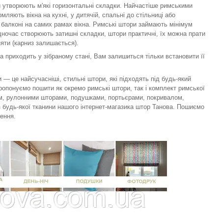
 утворюють м'які горизонтальні складки. Найчастіше римськими
ляють вікна на кухні, у дитячій, спальні до стільниці або
а балконі на самих рамах вікна. Римські штори займають мінімум
дночас створюють затишні складки, штори практичні, їх можна прати
няти (карниз залишається).
 приходить у зібраному стані, Вам залишиться тільки встановити її
 — це найсучасніші, стильні штори, які підходять під будь-який
пропонуємо пошити як окремо римські штори, так і комплект римської
м, рулонними шторами, подушками, портьєрами, покривалом,
 будь-якої тканини нашого інтернет-магазика штор Танова. Пошиємо
ення.