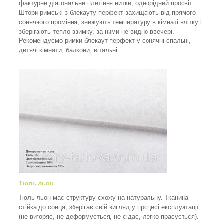
фактурне діагональне плетіння нитки, однорідний просвіт.
Штори римські з блекауту перфект захищають від прямого
сонячного проміння, знижують температуру в кімнаті влітку і
зберігають тепло взимку, за ними не видно ввечері.
Рекомендуємо римки блекаут перфект у сонячні спальні,
дитячі кімнати, балкони, вітальні.
Тюль льон
Тюль льон має структуру схожу на натуральну. Тканина
стійка до сонця, зберігає свій вигляд у процесі експлуатації
(не вигоряє, не деформується, не сідає, легко прасується).