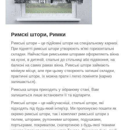
Римскі штори, Римки
Римські штори – це підйомні штори на спеціальному карнизі.
При піднятті римські штори утворюють м'які горизонтальні
складки. Найчастіше римськими шторами оформляють вікна
на кухні, в дитячій, спальні до стільниці або підвіконня, на
балконі на самих рамах вікна. Римські штори займають
мінімум місця, але при цьому створюють затишні складки,
практичні штори, їх можна прати і легко поміняти (карниз
залишається).
Римська штора приходить у зібраному стані, Вам
залишиться лише встановити її та відпарити.
Римські штори – це найсучасніші, стильні штори, які
підходять під будь-який інтер'єр. Ми пропонуємо пошити як
окремо римські штори, так і комплект римської штори з
тюлем, шторами, рулонними шторами, подушками,
портьєрами, покривалом, скатертиною з будь-якої тканини