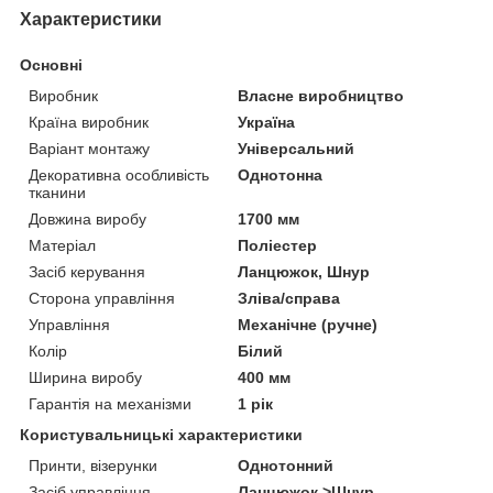
Характеристики
Основні
Виробник
Власне виробництво
Країна виробник
Україна
Варіант монтажу
Універсальний
Декоративна особливість
Однотонна
тканини
Довжина виробу
1700 мм
Матеріал
Поліестер
Засіб керування
Ланцюжок, Шнур
Сторона управління
Зліва/справа
Управління
Механічне (ручне)
Колір
Білий
Ширина виробу
400 мм
Гарантія на механізми
1 рік
Користувальницькі характеристики
Принти, візерунки
Однотонний
Засіб управління
Ланцюжок >Шнур