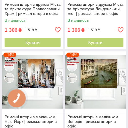
Римські штори з друком Міста
Римські штори з друком Міста
та Архітектура Православний
та Архітектура Лондонський
Храм | римські штори в офіс
міст | римські штори в офіс
В наявності
В наявності
1 306
1 306
₴
₴
1 519 ₴
1 519 ₴
Купити
Купити
–14%
–14%
Римські штори з малюнком
Римські штори з малюнком
Нью-Йорк | римські штори в
Венеція | римські штори в
офіс
офіс