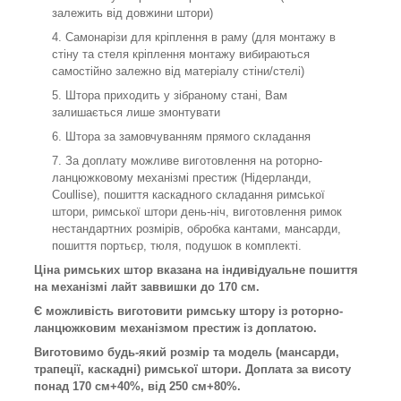
залежить від довжини штори)
Самонарізи для кріплення в раму (для монтажу в
стіну та стеля кріплення монтажу вибираються
самостійно залежно від матеріалу стіни/стелі)
Штора приходить у зібраному стані, Вам
залишається лише змонтувати
Штора за замовчуванням прямого складання
За доплату можливе виготовлення на роторно-
ланцюжковому механізмі престиж (Нідерланди,
Coullise), пошиття каскадного складання римської
штори, римської штори день-ніч, виготовлення римок
нестандартних розмірів, обробка кантами, мансарди,
пошиття портьєр, тюля, подушок в комплекті.
Ціна римських штор вказана на індивідуальне пошиття
на механізмі лайт заввишки до 170 см.
Є можливість виготовити римську штору із роторно-
ланцюжковим механізмом престиж із доплатою.
Виготовимо будь-який розмір та модель (мансарди,
трапеції, каскадні) римської штори. Доплата за висоту
понад 170 см+40%, від 250 см+80%.