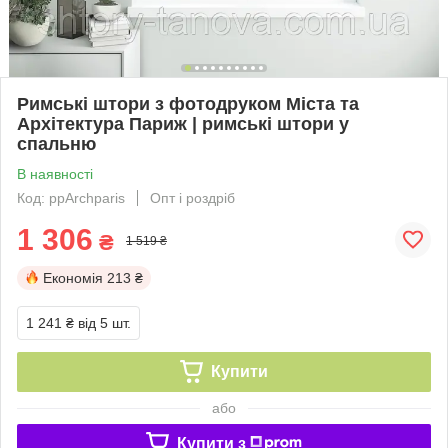
Римські штори з фотодруком Міста та
Архітектура Париж | римські штори у
спальню
В наявності
Код: ppArchparis
Опт і роздріб
1 306
₴
1 519 ₴
Економія
213 ₴
1 241 ₴
від 5 шт.
Купити
або
Купити з