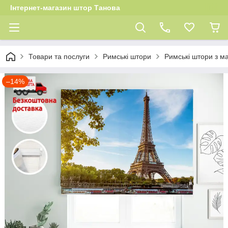
Інтернет-магазин штор Танова
Товари та послуги
Римські штори
Римські штори з м
–14%