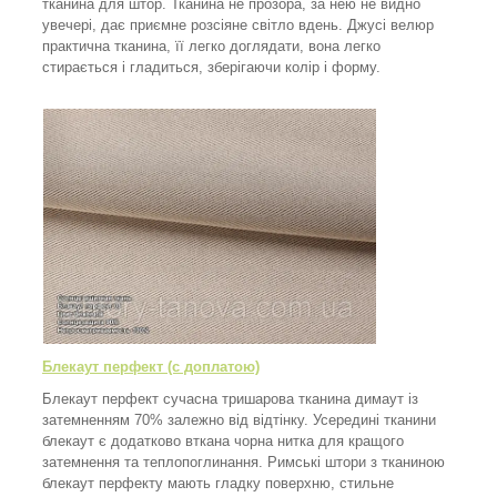
тканина для штор. Тканина не прозора, за нею не видно
увечері, дає приємне розсіяне світло вдень. Джусі велюр
практична тканина, її легко доглядати, вона легко
стирається і гладиться, зберігаючи колір і форму.
Блекаут перфект (с доплатою)
Блекаут перфект сучасна тришарова тканина димаут із
затемненням 70% залежно від відтінку. Усередині тканини
блекаут є додатково вткана чорна нитка для кращого
затемнення та теплопоглинання. Римські штори з тканиною
блекаут перфекту мають гладку поверхню, стильне