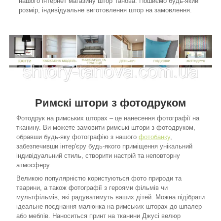
нашого інтернет магазину штор Танова. Пошиємо будь-який
розмір, індивідуальне виготовлення штор на замовлення.
Римскі штори з фотодруком
Фотодрук на римських шторах – це нанесення фотографії на
тканину. Ви можете замовити римські штори з фотодруком,
обравши будь-яку фотографію з нашого
фотобанку
,
забезпечивши інтер'єру будь-якого приміщення унікальний
індивідуальний стиль, створити настрій та неповторну
атмосферу.
Великою популярністю користуються фото природи та
тварини, а також фотографії з героями фільмів чи
мультфільмів, які радуватимуть ваших дітей. Можна підібрати
ідеальне поєднання малюнка на римських шторах до шпалер
або меблів. Наноситься принт на тканини Джусі велюр