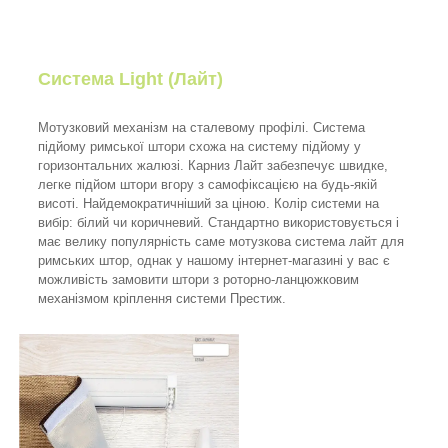
Система Light (Лайт)
Мотузковий механізм на сталевому профілі. Система
підйому римської штори схожа на систему підйому у
горизонтальних жалюзі. Карниз Лайт забезпечує швидке,
легке підйом штори вгору з самофіксацією на будь-якій
висоті. Найдемократичніший за ціною. Колір системи на
вибір: білий чи коричневий. Стандартно використовується і
має велику популярність саме мотузкова система лайт для
римських штор, однак у нашому інтернет-магазині у вас є
можливість замовити штори з роторно-ланцюжковим
механізмом кріплення системи Престиж.