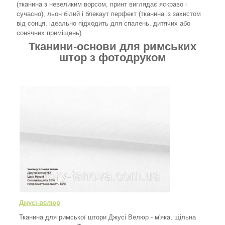
(тканина з невеликим ворсом, принт виглядає яскраво і
сучасно), льон білий і блекаут перфект (тканина із захистом
від сонця, ідеально підходить для спалень, дитячих або
сонячних приміщень).
Тканини-основи для римських
штор з фотодруком
Джусі-велюр
Тканина для римської штори Джусі Велюр - м'яка, щільна