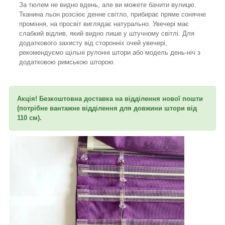
За тюлем не видно вдень, але ви можете бачити вулицю.
Тканина льон розсіює денне світло, прибирає пряме сонячне
проміння, на просвіт виглядає натурально. Увечері має
слабкий відлив, який видно лише у штучному світлі. Для
додаткового захисту від сторонніх очей увечері,
рекомендуємо щільні рулонні штори або модель день-ніч з
додатковою римською шторою.
Акція! Безкоштовна доставка на відділення нової пошти
(потрібне вантажне відділення для довжини штори від
110 см).