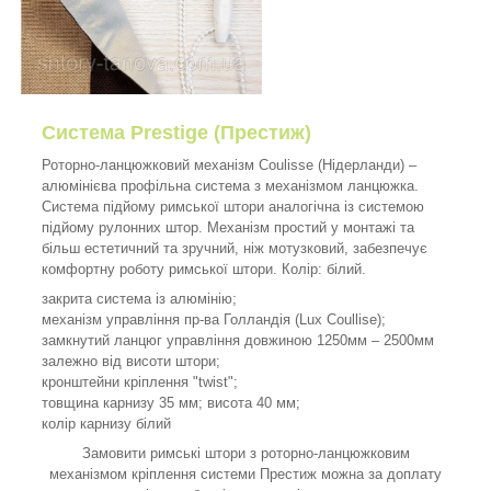
Система Prestige (Престиж)
Роторно-ланцюжковий механізм Coulisse (Нідерланди) –
алюмінієва профільна система з механізмом ланцюжка.
Система підйому римської штори аналогічна із системою
підйому рулонних штор. Механізм простий у монтажі та
більш естетичний та зручний, ніж мотузковий, забезпечує
комфортну роботу римської штори. Колір: білий.
закрита система із алюмінію;
механізм управління пр-ва Голландія (Lux Coullise);
замкнутий ланцюг управління довжиною 1250мм – 2500мм
залежно від висоти штори;
кронштейни кріплення "twist";
товщина карнизу 35 мм; висота 40 мм;
колір карнизу білий
Замовити римські штори з роторно-ланцюжковим
механізмом кріплення системи Престиж можна за доплату