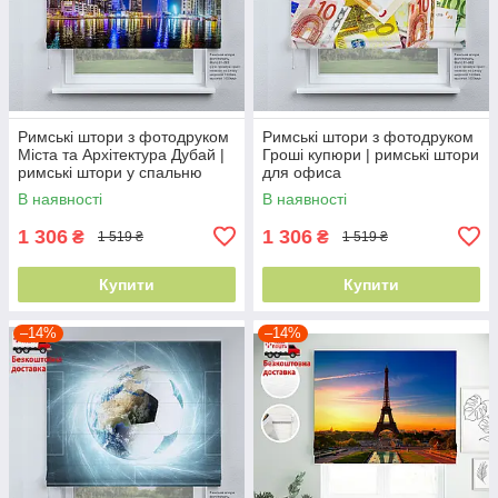
Римські штори з фотодруком
Римські штори з фотодруком
Міста та Архітектура Дубай |
Гроші купюри | римські штори
римські штори у спальню
для офиса
В наявності
В наявності
1 306
1 306
₴
₴
1 519 ₴
1 519 ₴
Купити
Купити
–14%
–14%