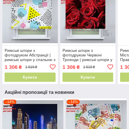
Римські штори з
Римські штори з
Римс
фотодруком Абстракції |
фотодруком Червоні
Міст
римські штори у спальню з
Троянди | римські штори у
Прав
принтом
спальню з принтом
римс
1 306
1 306
1 3
₴
₴
1 519 ₴
1 519 ₴
Купити
Купити
Акційні пропозиції та новинки
–14%
–14%