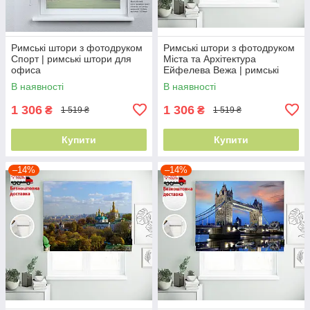
Римські штори з фотодруком
Римські штори з фотодруком
Спорт | римські штори для
Міста та Архітектура
офиса
Ейфелева Вежа | римські
штори у спальню
В наявності
В наявності
1 306
1 306
₴
₴
1 519 ₴
1 519 ₴
Купити
Купити
–14%
–14%