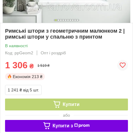
Римські штори з геометричним малюнком 2 |
римські штори у спальню з принтом
В наявності
Код: ppGeom2
Опт і роздріб
1 306
₴
1 519 ₴
Економія
213 ₴
1 241 ₴
від 5 шт.
Купити
або
Купити з