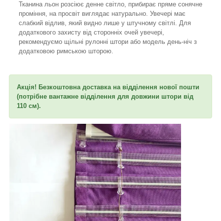
Тканина льон розсіює денне світло, прибирає пряме сонячне
проміння, на просвіт виглядає натурально. Увечері має
слабкий відлив, який видно лише у штучному світлі. Для
додаткового захисту від сторонніх очей увечері,
рекомендуємо щільні рулонні штори або модель день-ніч з
додатковою римською шторою.
Акція! Безкоштовна доставка на відділення нової пошти
(потрібне вантажне відділення для довжини штори від
110 см).