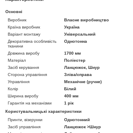
Основні
Виробник
Власне виробництво
Країна виробник
Україна
Варіант монтажу
Універсальний
Декоративна особливість
Однотонна
тканини
Довжина виробу
1700 мм
Матеріал
Поліестер
Засіб керування
Ланцюжок, Шнур
Сторона управління
Зліва/справа
Управління
Механічне (ручне)
Колір
Білий
Ширина виробу
400 мм
Гарантія на механізми
1 рік
Користувальницькі характеристики
Принти, візерунки
Однотонний
Засіб управління
Ланцюжок >Шнур