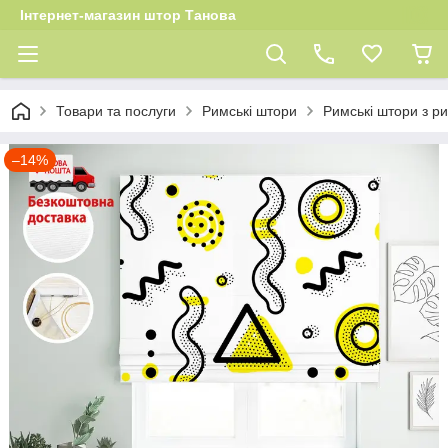
Інтернет-магазин штор Танова
Товари та послуги
Римські штори
Римські штори з ри
–14%