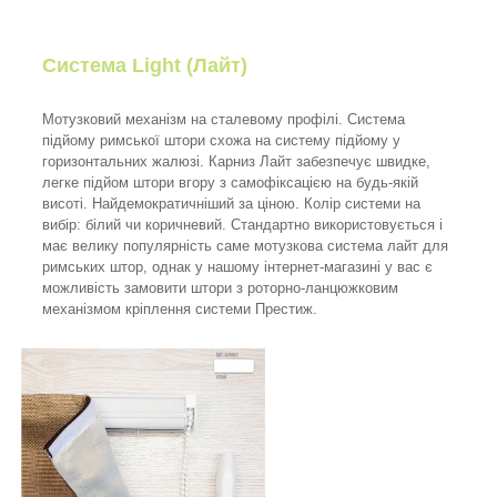
Система Light (Лайт)
Мотузковий механізм на сталевому профілі. Система
підйому римської штори схожа на систему підйому у
горизонтальних жалюзі. Карниз Лайт забезпечує швидке,
легке підйом штори вгору з самофіксацією на будь-якій
висоті. Найдемократичніший за ціною. Колір системи на
вибір: білий чи коричневий. Стандартно використовується і
має велику популярність саме мотузкова система лайт для
римських штор, однак у нашому інтернет-магазині у вас є
можливість замовити штори з роторно-ланцюжковим
механізмом кріплення системи Престиж.