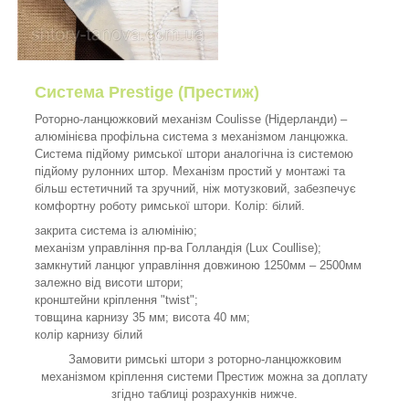
Система Prestige (Престиж)
Роторно-ланцюжковий механізм Coulisse (Нідерланди) –
алюмінієва профільна система з механізмом ланцюжка.
Система підйому римської штори аналогічна із системою
підйому рулонних штор. Механізм простий у монтажі та
більш естетичний та зручний, ніж мотузковий, забезпечує
комфортну роботу римської штори. Колір: білий.
закрита система із алюмінію;
механізм управління пр-ва Голландія (Lux Coullise);
замкнутий ланцюг управління довжиною 1250мм – 2500мм
залежно від висоти штори;
кронштейни кріплення "twist";
товщина карнизу 35 мм; висота 40 мм;
колір карнизу білий
Замовити римські штори з роторно-ланцюжковим
механізмом кріплення системи Престиж можна за доплату
згідно таблиці розрахунків нижче.