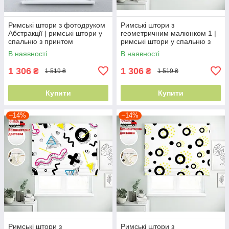
Римські штори з фотодруком
Римські штори з
Абстракції | римські штори у
геометричним малюнком 1 |
спальню з принтом
римські штори у спальню з
принтом
В наявності
В наявності
1 306
1 306
₴
₴
1 519 ₴
1 519 ₴
Купити
Купити
–14%
–14%
Римські штори з
Римські штори з