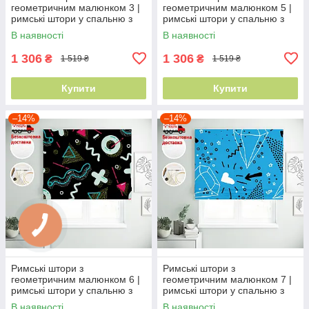
геометричним малюнком 3 |
геометричним малюнком 5 |
римські штори у спальню з
римські штори у спальню з
принтом
принтом
В наявності
В наявності
1 306
1 306
₴
₴
1 519 ₴
1 519 ₴
Купити
Купити
–14%
–14%
Римські штори з
Римські штори з
геометричним малюнком 6 |
геометричним малюнком 7 |
римські штори у спальню з
римські штори у спальню з
принтом
принтом
В наявності
В наявності