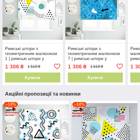
Римські штори з
Римські штори з
Римс
геометричним малюнком
геометричним малюнком
малю
1 | римські штори у
7 | римські штори у
римс
спальню з принтом
спальню з принтом
при
1 306
1 306
1 3
₴
₴
1 519 ₴
1 519 ₴
Купити
Купити
Акційні пропозиції та новинки
–14%
–14%