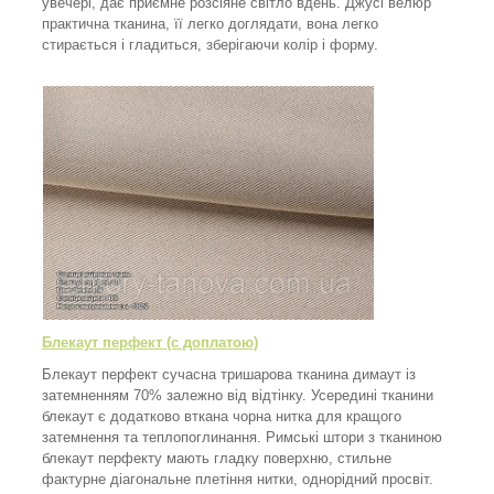
увечері, дає приємне розсіяне світло вдень. Джусі велюр
практична тканина, її легко доглядати, вона легко
стирається і гладиться, зберігаючи колір і форму.
Блекаут перфект (с доплатою)
Блекаут перфект сучасна тришарова тканина димаут із
затемненням 70% залежно від відтінку. Усередині тканини
блекаут є додатково вткана чорна нитка для кращого
затемнення та теплопоглинання. Римські штори з тканиною
блекаут перфекту мають гладку поверхню, стильне
фактурне діагональне плетіння нитки, однорідний просвіт.