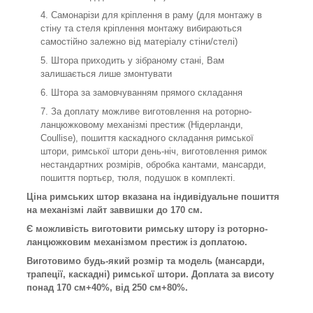
Самонарізи для кріплення в раму (для монтажу в
стіну та стеля кріплення монтажу вибираються
самостійно залежно від матеріалу стіни/стелі)
Штора приходить у зібраному стані, Вам
залишається лише змонтувати
Штора за замовчуванням прямого складання
За доплату можливе виготовлення на роторно-
ланцюжковому механізмі престиж (Нідерланди,
Coullise), пошиття каскадного складання римської
штори, римської штори день-ніч, виготовлення римок
нестандартних розмірів, обробка кантами, мансарди,
пошиття портьєр, тюля, подушок в комплекті.
Ціна римських штор вказана на індивідуальне пошиття
на механізмі лайт заввишки до 170 см.
Є можливість виготовити римську штору із роторно-
ланцюжковим механізмом престиж із доплатою.
Виготовимо будь-який розмір та модель (мансарди,
трапеції, каскадні) римської штори. Доплата за висоту
понад 170 см+40%, від 250 см+80%.