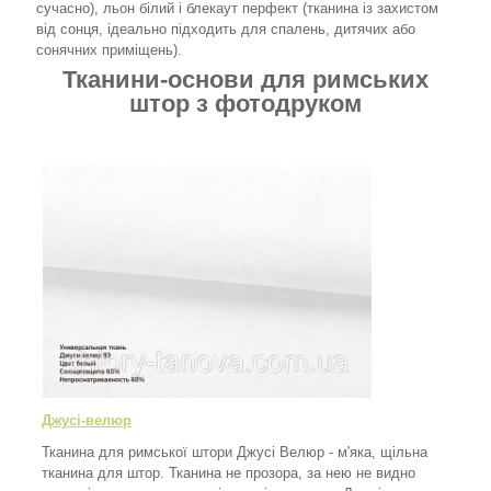
сучасно), льон білий і блекаут перфект (тканина із захистом
від сонця, ідеально підходить для спалень, дитячих або
сонячних приміщень).
Тканини-основи для римських
штор з фотодруком
Джусі-велюр
Тканина для римської штори Джусі Велюр - м'яка, щільна
тканина для штор. Тканина не прозора, за нею не видно