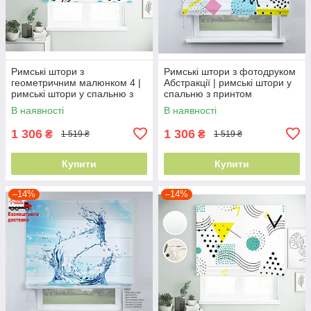
Римські штори з
Римські штори з фотодруком
геометричним малюнком 4 |
Абстракції | римські штори у
римські штори у спальню з
спальню з принтом
принтом
В наявності
В наявності
1 306
1 306
₴
₴
1 519 ₴
1 519 ₴
Купити
Купити
–14%
–14%