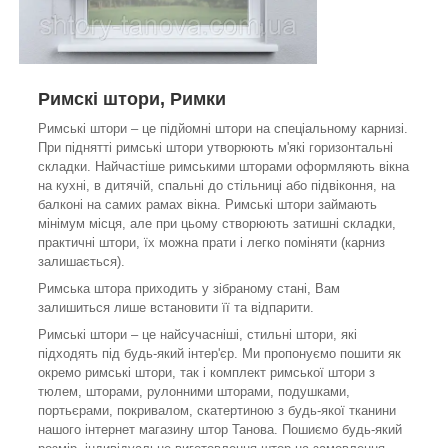
Римскі штори, Римки
Римські штори – це підйомні штори на спеціальному карнизі.
При піднятті римські штори утворюють м'які горизонтальні
складки. Найчастіше римськими шторами оформляють вікна
на кухні, в дитячій, спальні до стільниці або підвіконня, на
балконі на самих рамах вікна. Римські штори займають
мінімум місця, але при цьому створюють затишні складки,
практичні штори, їх можна прати і легко поміняти (карниз
залишається).
Римська штора приходить у зібраному стані, Вам
залишиться лише встановити її та відпарити.
Римські штори – це найсучасніші, стильні штори, які
підходять під будь-який інтер'єр. Ми пропонуємо пошити як
окремо римські штори, так і комплект римської штори з
тюлем, шторами, рулонними шторами, подушками,
портьєрами, покривалом, скатертиною з будь-якої тканини
нашого інтернет магазину штор Танова. Пошиємо будь-який