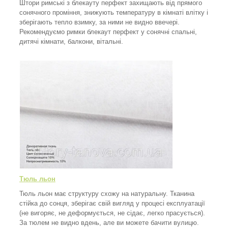
Штори римські з блекауту перфект захищають від прямого
сонячного проміння, знижують температуру в кімнаті влітку і
зберігають тепло взимку, за ними не видно ввечері.
Рекомендуємо римки блекаут перфект у сонячні спальні,
дитячі кімнати, балкони, вітальні.
Тюль льон
Тюль льон має структуру схожу на натуральну. Тканина
стійка до сонця, зберігає свій вигляд у процесі експлуатації
(не вигоряє, не деформується, не сідає, легко прасується).
За тюлем не видно вдень, але ви можете бачити вулицю.