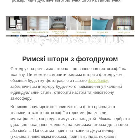
розмір, індивідуальне виготовлення штор на замовлення.
Римскі штори з фотодруком
Фотодрук на римських шторах – це нанесення фотографії на
тканину. Ви можете замовити римські штори з фотодруком,
обравши будь-яку фотографію з нашого
фотобанку
,
забезпечивши інтер'єру будь-якого приміщення унікальний
індивідуальний стиль, створити настрій та неповторну
атмосферу.
Великою популярністю користуються фото природи та
тварини, а також фотографії з героями фільмів чи
мультфільмів, які радуватимуть ваших дітей. Можна підібрати
ідеальне поєднання малюнка на римських шторах до шпалер
або меблів. Наноситься принт на тканини Джусі велюр
(тканина з невеликим ворсом, принт виглядає яскраво і