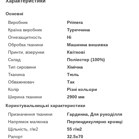
Характеристики
Основні
Виробник
Primera
Країна виробник
Туреччина
Огнезащитность
Ні
Обробка тканини
Машинна вишивка
Принти, візерунки
Квіткові
Склад
Поліестер (100%)
Тип сировини
Хімічна
Тканина
Тюль
Обважнювач
Так
Колір
Різні кольори
Ширина тканини
2900 мм
Користувальницькі характеристики
Призначення тканини
Гардинна, Для рукоділля
Напрямок малюнка
Перпендикулярно кромці
Щільність, г/м2
55 г/м2
Рапорт
32.5х70