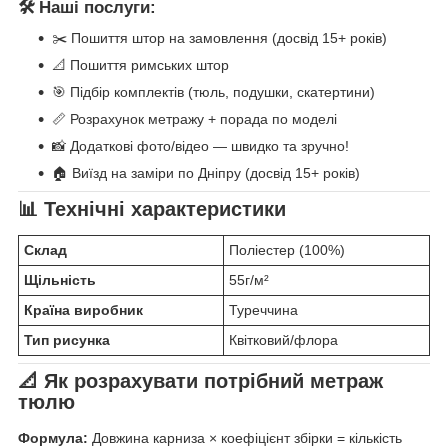
🛠️ Наші послуги:
✂️ Пошиття штор на замовлення (досвід 15+ років)
📐 Пошиття римських штор
🎯 Підбір комплектів (тюль, подушки, скатертини)
📏 Розрахунок метражу + порада по моделі
📸 Додаткові фото/відео — швидко та зручно!
🏠 Виїзд на заміри по Дніпру (досвід 15+ років)
📊 Технічні характеристики
Склад
Поліестер (100%)
Щільність
55г/м²
Країна виробник
Туреччина
Тип рисунка
Квітковий/флора
📐 Як розрахувати потрібний метраж
тюлю
Формула:
Довжина карниза × коефіцієнт збірки = кількість