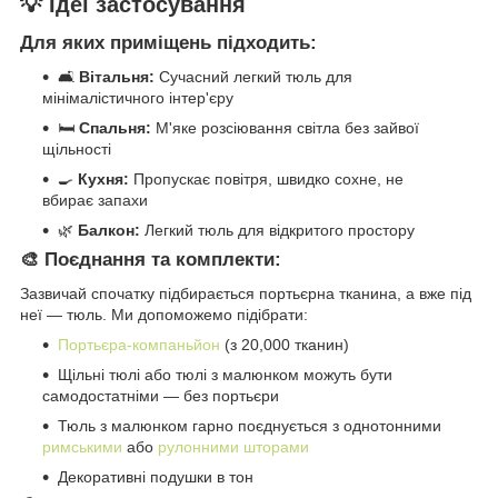
💡 Ідеї застосування
Для яких приміщень підходить:
🛋️
Вітальня:
Сучасний легкий тюль для
мінімалістичного інтер'єру
🛏️
Спальня:
М'яке розсіювання світла без зайвої
щільності
🍳
Кухня:
Пропускає повітря, швидко сохне, не
вбирає запахи
🌿
Балкон:
Легкий тюль для відкритого простору
🎨 Поєднання та комплекти:
Зазвичай спочатку підбирається портьєрна тканина, а вже під
неї — тюль. Ми допоможемо підібрати:
Портьєра-компаньйон
(з 20,000 тканин)
Щільні тюлі або тюлі з малюнком можуть бути
самодостатніми — без портьєри
Тюль з малюнком гарно поєднується з однотонними
римськими
або
рулонними шторами
Декоративні подушки в тон