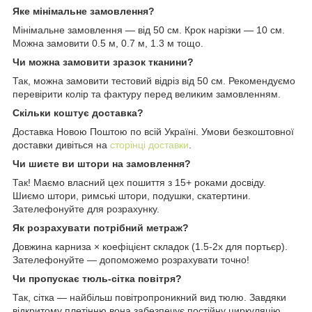
Яке мінімальне замовлення?
Мінімальне замовлення — від 50 см. Крок нарізки — 10 см.
Можна замовити 0.5 м, 0.7 м, 1.3 м тощо.
Чи можна замовити зразок тканини?
Так, можна замовити тестовий відріз від 50 см. Рекомендуємо
перевірити колір та фактуру перед великим замовленням.
Скільки коштує доставка?
Доставка Новою Поштою по всій Україні. Умови безкоштовної
доставки дивіться на
сторінці доставки
.
Чи шиєте ви штори на замовлення?
Так! Маємо власний цех пошиття з 15+ роками досвіду.
Шиємо штори, римські штори, подушки, скатертини.
Зателефонуйте для розрахунку.
Як розрахувати потрібний метраж?
Довжина карниза × коефіцієнт складок (1.5-2x для портьєр).
Зателефонуйте — допоможемо розрахувати точно!
Чи пропускає тюль-сітка повітря?
Так, сітка — найбільш повітропроникний вид тюлю. Завдяки
відкритому плетінню вона забезпечує постійну циркуляцію