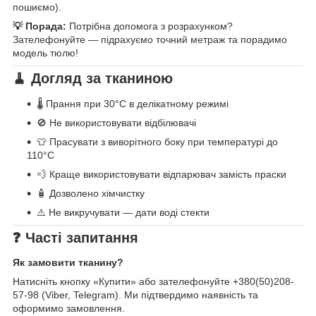
пошиємо).
💡 Порада:
Потрібна допомога з розрахунком?
Зателефонуйте — підрахуємо точний метраж та порадимо
модель тюлю!
🧹 Догляд за тканиною
🌡️ Прання при 30°C в делікатному режимі
🚫 Не використовувати відбілювачі
👕 Прасувати з виворітного боку при температурі до
110°C
💨 Краще використовувати відпарювач замість праски
🧴 Дозволено хімчистку
⚠️ Не викручувати — дати воді стекти
❓ Часті запитання
Як замовити тканину?
Натисніть кнопку «Купити» або зателефонуйте +380(50)208-
57-98 (Viber, Telegram). Ми підтвердимо наявність та
оформимо замовлення.