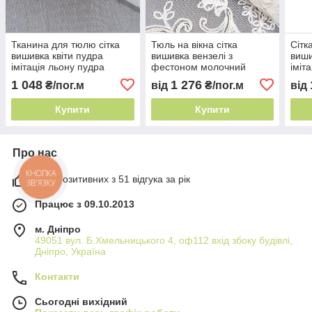
Тканина для тюлю сітка
Тюль на вікна сітка
Сітк
вишивка квіти пудра
вишивка вензелі з
виши
імітація льону пудра
фестоном молочний
іміт
фестоном 46г/м² квітковий
290см 51г/м² Туреччина
фест
1 048
1 276
₴/пог.м
від
₴/пог.м
від
прованс
квітковий декор
про
Купити
Купити
Про нас
98% позитивних з 51 відгука за рік
КНОПКА
ЗВ'ЯЗКУ
Працює з 09.10.2013
м. Дніпро
49051 вул. Б.Хмельницького 4, оф112 вхід збоку будівлі,
Дніпро, Україна
Контакти
Сьогодні вихідний