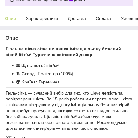
Опис
Характеристики
Доставка
Оплата
Умови п
Опис
Тюль на вікна сітка вишивка імітація льону бежевий
сірий 55г/м² Туреччина квітковий декор
⚖️ Щільність:
55г/м²
🧵 Склад:
Поліестер (100%)
🌍 Країна:
Туреччина
Тюль-сітка — сучасний вибір для тих, хто цінує легкість та
повітропроникність. За 15 років роботи ми переконались: сітка
з квітковим візерунком у відтінку імітація льону бежевий сірий
не потребує прасування, швидко сохне та виглядає стильно
без зайвих зусиль. Щільність 55г/м² забезпечує м'яке
розсіювання світла без повного затемнення. Рекомендуємо
для класичних інтер'єрів — вітальня, зал, спальня.