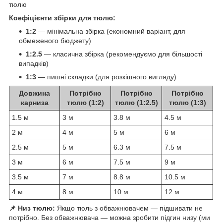
тюлю
Коефіцієнти збірки для тюлю:
1:2
— мінімальна збірка (економний варіант, для
обмеженого бюджету)
1:2.5
— класична збірка (рекомендуємо для більшості
випадків)
1:3
— пишні складки (для розкішного вигляду)
Довжина
Потрібно
Потрібно
Потрібно
карниза
тюлю (1:2)
тюлю (1:2.5)
тюлю (1:3)
1.5 м
3 м
3.8 м
4.5 м
2 м
4 м
5 м
6 м
2.5 м
5 м
6.3 м
7.5 м
3 м
6 м
7.5 м
9 м
3.5 м
7 м
8.8 м
10.5 м
4 м
8 м
10 м
12 м
📌 Низ тюлю:
Якщо тюль з обважнювачем — підшивати не
потрібно. Без обважнювача — можна зробити підгин низу (ми