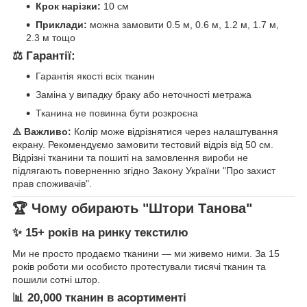
Крок нарізки:
10 см
Приклади:
можна замовити 0.5 м, 0.6 м, 1.2 м, 1.7 м,
2.3 м тощо
⚖️ Гарантії:
Гарантія якості всіх тканин
Заміна у випадку браку або неточності метража
Тканина не повинна бути розкроєна
⚠️ Важливо:
Колір може відрізнятися через налаштування
екрану. Рекомендуємо замовити тестовий відріз від 50 см.
Відрізні тканини та пошиті на замовлення вироби не
підлягають поверненню згідно Закону України "Про захист
прав споживачів".
🏆 Чому обирають "Штори Танова"
✨ 15+ років на ринку текстилю
Ми не просто продаємо тканини — ми живемо ними. За 15
років роботи ми особисто протестували тисячі тканин та
пошили сотні штор.
📊 20,000 тканин в асортименті