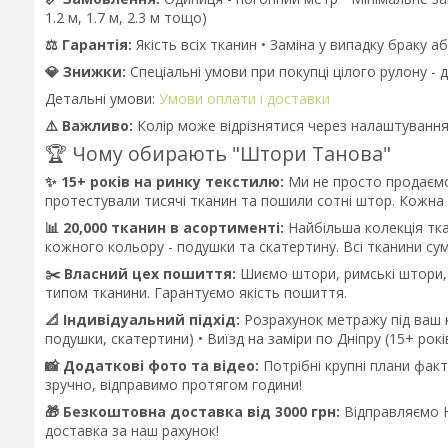
1.2 м, 1.7 м, 2.3 м тощо)
⚖️ Гарантія:
Якість всіх тканин • Заміна у випадку браку 
💎 Знижки:
Спеціальні умови при покупці цілого рулону - 
Детальні умови:
Умови оплати і доставки
⚠️ Важливо:
Колір може відрізнятися через налаштування 
🏆 Чому обирають "Штори Танова"
✨ 15+ років на ринку текстилю:
Ми не просто продаємо
протестували тисячі тканин та пошили сотні штор. Кожна
📊 20,000 тканин в асортименті:
Найбільша колекція тка
кожного кольору - подушки та скатертину. Всі тканини сум
✂️ Власний цех пошиття:
Шиємо штори, римські штори, 
типом тканини. Гарантуємо якість пошиття.
📐 Індивідуальний підхід:
Розрахунок метражу під ваш к
подушки, скатертини) • Виїзд на заміри по Дніпру (15+ рокі
📸 Додаткові фото та відео:
Потрібні крупні плани фак
зручно, відправимо протягом години!
🎁 Безкоштовна доставка від 3000 грн:
Відправляємо Н
доставка за наш рахунок!