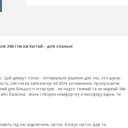
м 246 г/м.кв Китай - для спальні
р. Цей димаут топаз - оптимальне рішення для тих, хто шукає
ість 246 г/м.кв забезпечує 60-85% затемнення, пропускаючи
ьний для більшості інтер'єрів - не надто темний та не маркий. Ми
у або балкона - вона створює комфортну атмосферу вдень та
віть під час відключень світла. Блокує світло фар та