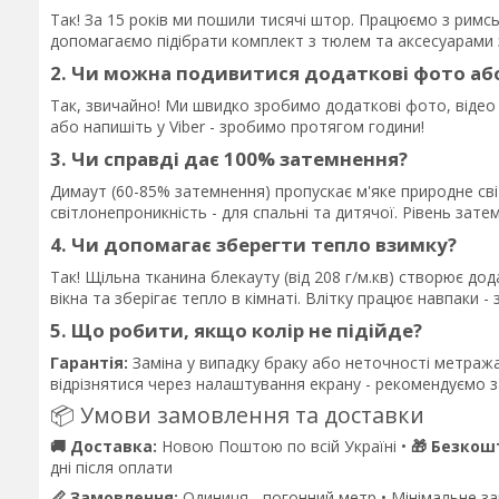
Так! За 15 років ми пошили тисячі штор. Працюємо з рим
допомагаємо підібрати комплект з тюлем та аксесуарами 
2. Чи можна подивитися додаткові фото аб
Так, звичайно! Ми швидко зробимо додаткові фото, відео
або напишіть у Viber - зробимо протягом години!
3. Чи справді дає 100% затемнення?
Димаут (60-85% затемнення) пропускає м'яке природне сві
світлонепроникність - для спальні та дитячої. Рівень зат
4. Чи допомагає зберегти тепло взимку?
Так! Щільна тканина блекауту (від 208 г/м.кв) створює до
вікна та зберігає тепло в кімнаті. Влітку працює навпаки - 
5. Що робити, якщо колір не підійде?
Гарантія:
Заміна у випадку браку або неточності метража
відрізнятися через налаштування екрану - рекомендуємо за
📦 Умови замовлення та доставки
🚚 Доставка:
Новою Поштою по всій Україні •
🎁 Безкош
дні після оплати
📏 Замовлення:
Одиниця - погонний метр • Мінімальне замо