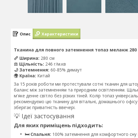
Опис
Характеристики
Тканина для повного затемнення топаз меланж 280 с
📏 Ширина:
280 см
⚖️ Щільність:
246 г/м.кв
🌙 Затемнення:
60-85% димаут
🌍 Країна:
Китай
За 15 років роботи ми протестували сотні тканин для што
баланс між затемненням та природним освітленням. Щільн
м'яке денне світло без різких тіней. Колір топаз універсал
рекомендуємо цю тканину для вітальні, домашнього офіс
зберігає приватність ввечері.
💡 Ідеї застосування
Для яких приміщень підходить:
🛏️ Спальня:
100% затемнення для комфортного сну на