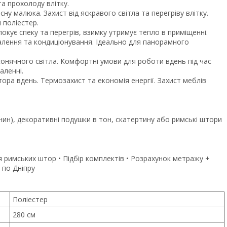
та прохолоду влітку.
у малюка. Захист від яскравого світла та перегріву влітку.
 поліестер.
окує спеку та перегрів, взимку утримує тепло в приміщенні.
алення та кондиціонування. Ідеально для панорамного
 сонячного світла. Комфортні умови для роботи вдень під час
аленні.
ра вдень. Термозахист та економія енергії. Захист меблів
ин), декоративні подушки в тон, скатертину або римські штори
 римських штор • Підбір комплектів • Розрахунок метражу +
 по Дніпру
Поліестер
280 см