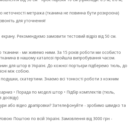
або неточності метража (тканина не повинна бути розкроєна)
дзвоніть для уточнення!
екрану. Рекомендуємо замовити тестовий відріз від 50 см.
 тканини - ми живемо ними. За 15 років роботи ми особисто
 тканина в нашому каталозі пройшла випробування часом.
нин для штор в Україні. До кожної портьєри підберемо тюль, до
існі між собою.
подушки, скатертини. Знаємо всі тонкості роботи з кожним
арниз • Порада по моделі штор • Підбір комплектів (тюль,
в досвіду)
тури або відео драпіровки? Зателефонуйте - зробимо швидко та
овою Поштою по всій Україні. Замовлення від 3000 грн -