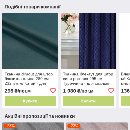
Подібні товари компанії
Тканина dimout для штор
Тканина блекаут для штор
Блек
блакитна ялина 280 см
синя рогожка 295 см
м² К
232 г/м.кв Китай - для
Туреччина - для спальні
кіно
спальні
298
1 080
136
₴/пог.м
₴/пог.м
Купити
Купити
Акційні пропозиції та новинки
–23%
–23%