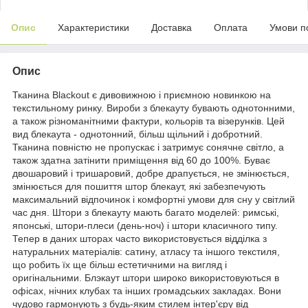
Опис
Характеристики
Доставка
Оплата
Умови п
Опис
Тканина Blackout є дивовижною і приємною новинкою на
текстильному ринку. Вироби з блекауту бувають однотонними,
а також різноманітними фактури, кольорів та візерунків. Цей
вид блекаута - однотонний, більш щільний і добротний.
Тканина повністю не пропускає і затримує сонячне світло, а
також здатна затінити приміщення від 60 до 100%. Буває
двошаровий і тришаровий, добре драпується, не змінюється,
змінюється для пошиття штор блекаут, які забезпечують
максимальний відпочинок і комфортні умови для сну у світлий
час дня. Штори з блекауту мають багато моделей: римські,
японські, штори-плеси (день-ноч) і штори класичного типу.
Тепер в даних шторах часто використовується відділка з
натуральних матеріалів: сатину, атласу та іншого текстиля,
що робить їх ще більш естетичними на вигляд і
оригінальними. Блэкaут штори широко використовуються в
офісах, нічних клубах та інших громадських закладах. Вони
чудово гармонують з будь-яким стилем інтер'єру від