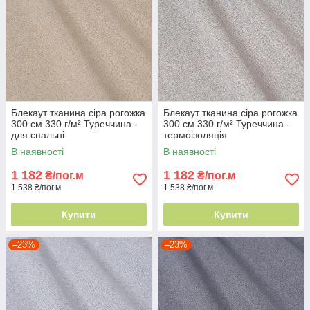
Блекаут тканина сіра рогожка
Блекаут тканина сіра рогожка
300 см 330 г/м² Туреччина -
300 см 330 г/м² Туреччина -
для спальні
термоізоляція
В наявності
В наявності
1 182
1 182
₴/пог.м
₴/пог.м
1 538 ₴/пог.м
1 538 ₴/пог.м
Купити
Купити
–23%
–23%