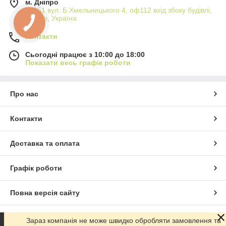
м. Дніпро
49051 вул. Б.Хмельницького 4, оф112 вхід збоку будівлі,
Дніпро, Україна
Контакти
Сьогодні працює з 10:00 до 18:00
Показати весь графік роботи
Про нас
Контакти
Доставка та оплата
Графік роботи
Повна версія сайту
Сайт створено на маркетплейсі
Prom.ua
Зараз компанія не може швидко обробляти замовлення та