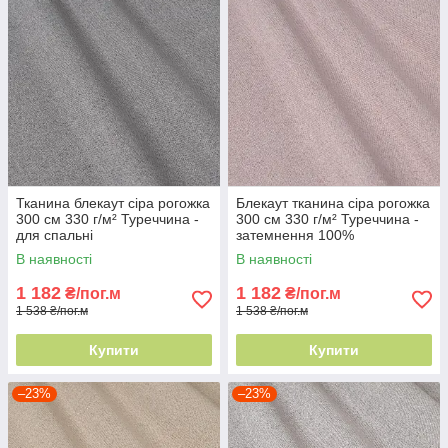
Тканина блекаут сіра рогожка
Блекаут тканина сіра рогожка
300 см 330 г/м² Туреччина -
300 см 330 г/м² Туреччина -
для спальні
затемнення 100%
В наявності
В наявності
1 182
1 182
₴/пог.м
₴/пог.м
1 538 ₴/пог.м
1 538 ₴/пог.м
Купити
Купити
–23%
–23%