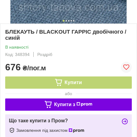
БЛЕКАУТЬ / BLACKOUT ГАРРІС двобічного /
синій
В наявності
Код: 348394
Роздріб
676
₴/пог.м
Купити
або
Купити з
Що таке купити з Пром?
Замовлення під захистом