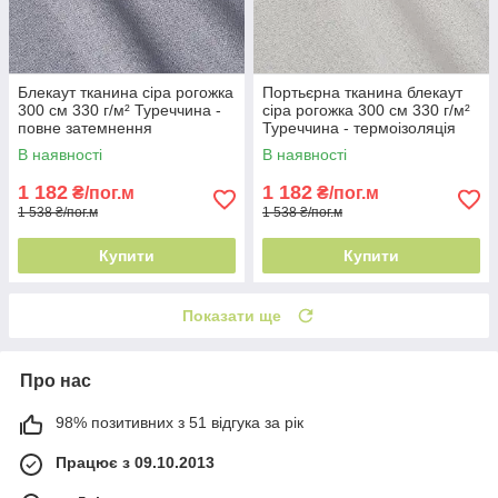
Блекаут тканина сіра рогожка
Портьєрна тканина блекаут
300 см 330 г/м² Туреччина -
сіра рогожка 300 см 330 г/м²
повне затемнення
Туреччина - термоізоляція
В наявності
В наявності
1 182
1 182
₴/пог.м
₴/пог.м
1 538 ₴/пог.м
1 538 ₴/пог.м
Купити
Купити
Показати ще
Про нас
98% позитивних з 51 відгука за рік
Працює з 09.10.2013