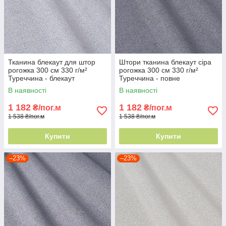
Тканина блекаут для штор
Штори тканина блекаут сіра
рогожка 300 см 330 г/м²
рогожка 300 см 330 г/м²
Туреччина - блекаут
Туреччина - повне
максимум
затемнення
В наявності
В наявності
1 182
1 182
₴/пог.м
₴/пог.м
1 538 ₴/пог.м
1 538 ₴/пог.м
Купити
Купити
–23%
–23%