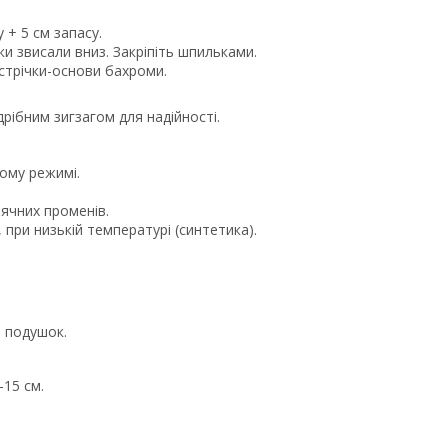
+ 5 см запасу.
и звисали вниз. Закріпіть шпильками.
трічки-основи бахроми.
ібним зигзагом для надійності.
ному режимі.
ячних променів.
 при низькій температурі (синтетика).
 подушок.
-15 см.