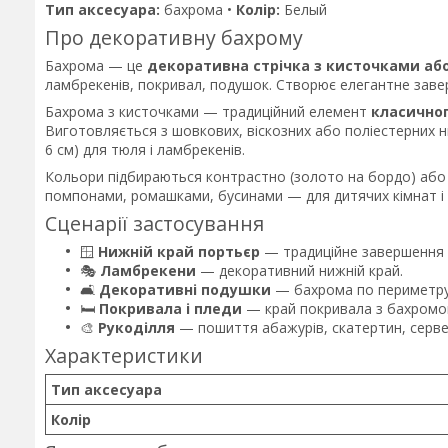
Тип аксесуара:
бахрома •
Колір:
Белый
Про декоративну бахрому
Бахрома — це
декоративна стрічка з кисточками аб
ламбрекенів, покривал, подушок. Створює елегантне завер
Бахрома з кисточками — традиційний елемент
класичног
Виготовляється з шовкових, віскозних або поліестерних нит
6 см) для тюля і ламбрекенів.
Кольори підбираються контрастно (золото на бордо) або в
помпонами, ромашками, бусинами — для дитячих кімнат і
Сценарії застосування
🪟
Нижній край портьєр
— традиційне завершення 
🎭
Ламбрекени
— декоративний нижній край.
🛋️
Декоративні подушки
— бахрома по периметру
🛏️
Покривала і пледи
— край покривала з бахромо
🎨
Рукоділля
— пошиття абажурів, скатертин, серве
Характеристики
Тип аксесуара
Колір