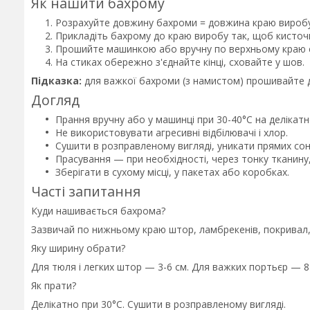
Як нашити бахрому
Розрахуйте довжину бахроми = довжина краю виробу 
Прикладіть бахрому до краю виробу так, щоб кисточк
Прошийте машинкою або вручну по верхньому краю с
На стиках обережно з'єднайте кінці, сховайте у шов.
Підказка:
для важкої бахроми (з намистом) прошивайте др
Догляд
Прання вручну або у машинці при 30-40°C на делікат
Не використовувати агресивні відбілювачі і хлор.
Сушити в розправленому вигляді, уникати прямих сон
Прасування — при необхідності, через тонку тканину,
Зберігати в сухому місці, у пакетах або коробках.
Часті запитання
Куди нашивається бахрома?
Зазвичай по нижньому краю штор, ламбрекенів, покривал,
Яку ширину обрати?
Для тюля і легких штор — 3-6 см. Для важких портьєр — 8
Як прати?
Делікатно при 30°C. Сушити в розправленому вигляді.