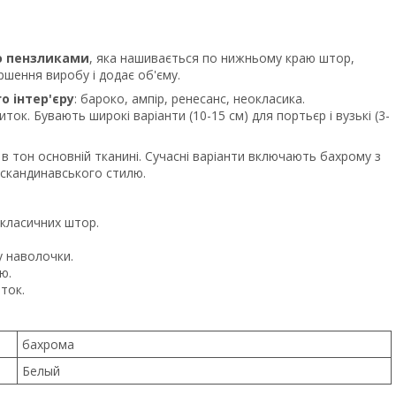
о пензликами
, яка нашивається по нижньому краю штор,
шення виробу і додає об'єму.
о інтер'єру
: бароко, ампір, ренесанс, неокласика.
ок. Бувають широкі варіанти (10-15 см) для портьєр і вузькі (3-
 тон основній тканині. Сучасні варіанти включають бахрому з
 скандинавського стилю.
класичних штор.
 наволочки.
ю.
ток.
бахрома
Белый