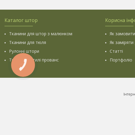
Каталог штор
Корисна інф
Тканини для штор з малюнком
Як замовити
Тканини для тюля
Як заміряти
Рулонні штори
Статті
Тканини у стилі прованс
Портфоліо