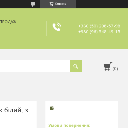
Кошик
ЗПРОДАЖ
+380 (50) 208-57-98
+380 (96) 548-49-15
 білий, з