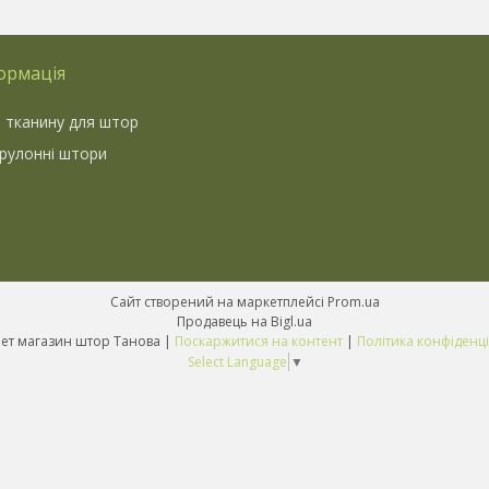
ормація
 тканину для штор
 рулонні штори
Сайт створений на маркетплейсі
Prom.ua
Продавець на Bigl.ua
Інтернет магазин штор Танова |
Поскаржитися на контент
|
Політика конфіденці
Select Language
▼