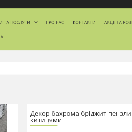
И ТА ПОСЛУГИ
ПРО НАС
КОНТАКТИ
АКЦІЇ ТА РО
ТА
Декор-бахрома бріджит пензлик
китицями