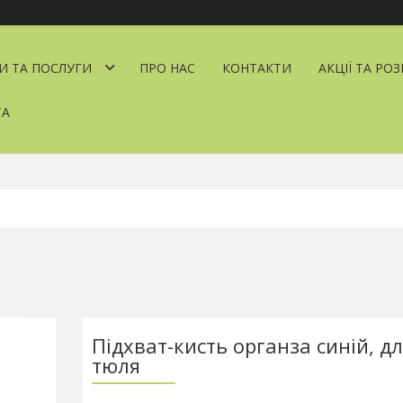
И ТА ПОСЛУГИ
ПРО НАС
КОНТАКТИ
АКЦІЇ ТА РО
ТА
Підхват-кисть органза синій, дл
тюля