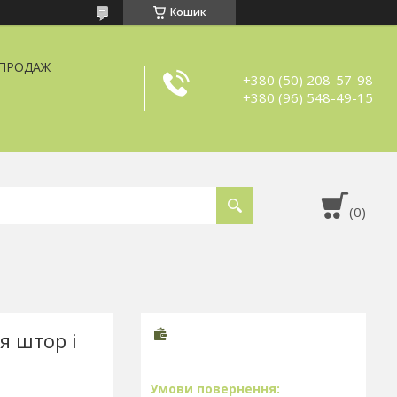
Кошик
ЗПРОДАЖ
+380 (50) 208-57-98
+380 (96) 548-49-15
я штор і