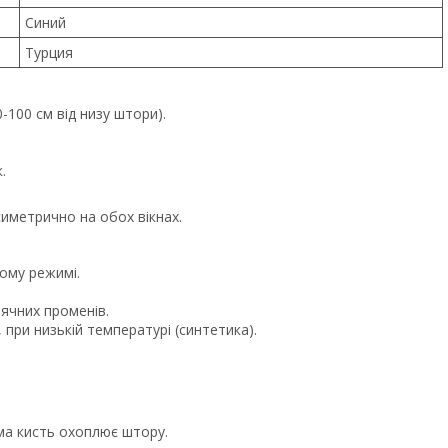
Синий
Турция
-100 см від низу штори).
.
иметрично на обох вікнах.
ному режимі.
ячних променів.
 при низькій температурі (синтетика).
ама кисть охоплює штору.