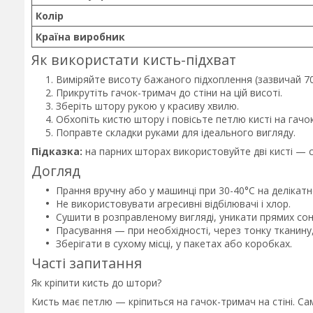
Колір
Країна виробник
Як використати кисть-підхват
Виміряйте висоту бажаного підхоплення (зазвичай 70
Прикрутіть гачок-тримач до стіни на цій висоті.
Зберіть штору рукою у красиву хвилю.
Обхопіть кистю штору і повісьте петлю кисті на гачок
Поправте складки руками для ідеального вигляду.
Підказка:
на парних шторах використовуйте дві кисті — с
Догляд
Прання вручну або у машинці при 30-40°C на делікат
Не використовувати агресивні відбілювачі і хлор.
Сушити в розправленому вигляді, уникати прямих сон
Прасування — при необхідності, через тонку тканину,
Зберігати в сухому місці, у пакетах або коробках.
Часті запитання
Як кріпити кисть до штори?
Кисть має петлю — кріпиться на гачок-тримач на стіні. С