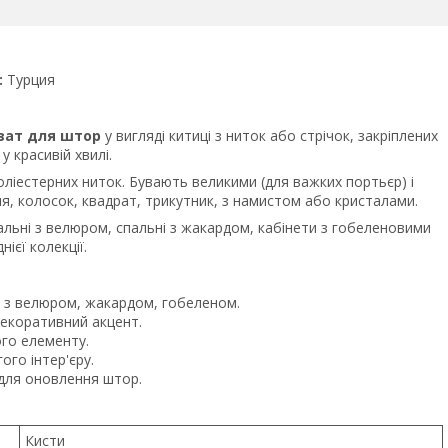
:
Турция
ват для штор
у вигляді китиці з ниток або стрічок, закріплених
у красивій хвилі.
оліестерних ниток. Бувають великими (для важких портьєр) і
я, колосок, квадрат, трикутник, з намистом або кристалами.
тальні з велюром, спальні з жакардом, кабінети з гобеленовими
ієї колекції.
 з велюром, жакардом, гобеленом.
екоративний акцент.
го елементу.
го інтер'єру.
для оновлення штор.
Кисти