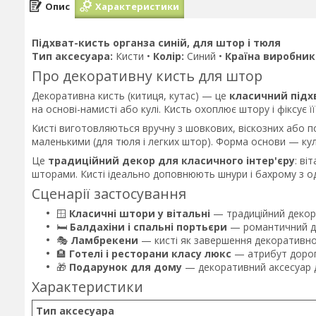
Опис
Характеристики
Підхват-кисть органза синій, для штор і тюля
Тип аксесуара:
Кисти •
Колір:
Синий •
Країна виробник
Про декоративну кисть для штор
Декоративна кисть (китиця, кутас) — це
класичний підх
на основі-намисті або кулі. Кисть охоплює штору і фіксує її 
Кисті виготовляються вручну з шовкових, віскозних або п
маленькими (для тюля і легких штор). Форма основи — кул
Це
традиційний декор для класичного інтер'єру
: ві
шторами. Кисті ідеально доповнюють шнури і бахрому з одн
Сценарії застосування
🪟
Класичні штори у вітальні
— традиційний декор
🛏️
Балдахіни і спальні портьєри
— романтичний д
🎭
Ламбрекени
— кисті як завершення декоративно
🏨
Готелі і ресторани класу люкс
— атрибут дорого
🎁
Подарунок для дому
— декоративний аксесуар 
Характеристики
Тип аксесуара