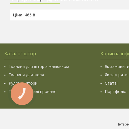
Ціна:
465 ₴
Каталог штор
Корисна інф
Тканини для штор з малюнком
Як замовити
Тканини для тюля
Як заміряти
Рулонні штори
Статті
Тканини у стилі прованс
Портфоліо
КНОПКА
ЗВ'ЯЗКУ