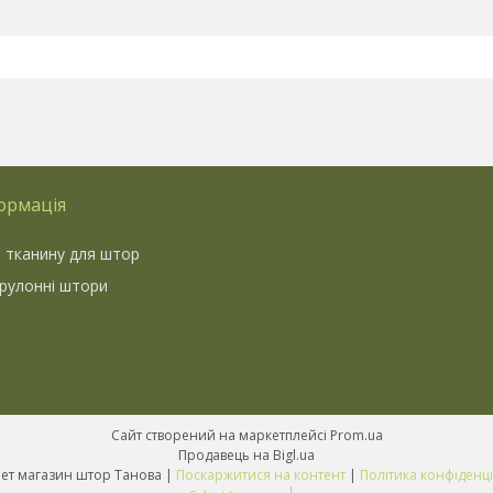
ормація
 тканину для штор
 рулонні штори
Сайт створений на маркетплейсі
Prom.ua
Продавець на Bigl.ua
Інтернет магазин штор Танова |
Поскаржитися на контент
|
Політика конфіденці