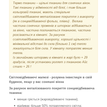
Термо тканини – щільні тканини для сонячних вікон.
Такі тканини у відмінності від білої, і тим більше
кольоровій тканині, мають спеціальне
світловідбиваюче металізоване покриття з вивороту
(як в сонцевідбиваючої фольги, плівки) . Велика
частина сонячних променів в шторках відбивається
за вікно, частина поглинається тканиною, частина
розсівається в кімнаті. За рахунок
ссвітловідбиваючого вивороту, хорошої щільності і
мінімальної відстані до скла (близько 1 см) тепло
локалізується біля скла. У кімнату потрапляє менше
тепла.
Із звичайними шторами в кімнаті в жарі було + 29
градусів, після установки роллет з тканиною Айс
стало + 26 !
Світловідбиваючі жалюзі - розумна інвестиція в свій
будинок, якщо у вас соняшні вікна
За рахунок металізованого покриття сонцевідбиваюча
тканина:
менше гріється (жаровідбиваючі тканини);
відбиває більше 50% потрапляючого світла;