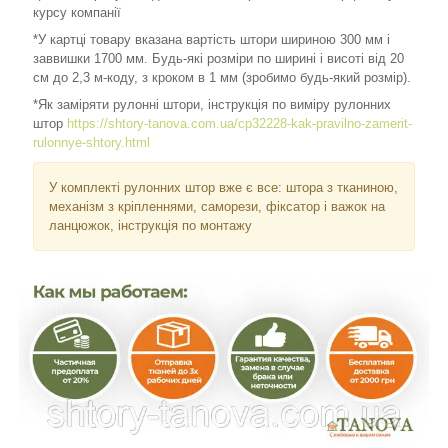
курсу компанії
*У картці товару вказана вартість штори шириною 300 мм і
заввишки 1700 мм. Будь-які розміри по ширині і висоті від 20
см до 2,3 м-коду, з кроком в 1 мм (зробимо будь-який розмір).
*Як заміряти рулонні штори, інструкція по виміру рулонних
штор
https://shtory-tanova.com.ua/cp32228-kak-pravilno-zamerit-
rulonnye-shtory.html
У комплекті рулонних штор вже є все: штора з тканиною,
механізм з кріпленнями, саморези, фіксатор і важок на
ланцюжок, інструкція по монтажу