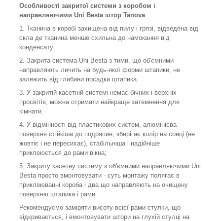
Особливості закритої системи з коробом і
направляючими Uni Besta штор Tanova
:
1. Тканина в коробі захищена від пилу і грязі, відведена від
скла де тканина менше схильна до намокання від
конденсату.
2. Закрита система Uni Besta з тими, що об'ємними
направляють личить на будь-якої форми штапики, не
залежить від глибини посадки штапика.
3. У закритій касетній системі немає бічних і верхніх
просвітів, можна отримати найкраще затемнення для
кімнати.
4. У відмінності від пластикових систем, алюмінієва
поверхня стійкіша до подряпин, зберігає колір на сонці (не
жовтіє і не пересихає), стабільніша і надійніше
приклеюється до рами вікна;
5. Закриту касетну систему з об'ємними направляючими Uni
Besta просто вмонтовувати - суть монтажу полягає в
приклеюванні короба і два що направляють на очищену
поверхню штапика і рами.
Рекомендуємо заміряти висоту всієї рами стулки, що
відкривається, і вмонтовувати штори на глухій стулці на