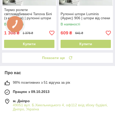
Термо ролети
світловідбиваючі Tanova Білі
Рулонні штори Luminis
(з коробом) | рулонні штори
(Аурис) 906 | штори від спеки
світловідбиваючі
В наявності
В наявності
1 308
609
₴
₴
1 376 ₴
641 ₴
Купити
Купити
Показати ще
Про нас
98% позитивних з 51 відгука за рік
Працює з 09.10.2013
м. Дніпро
49051 вул. Б.Хмельницького 4, оф112 вхід збоку будівлі,
Дніпро, Україна