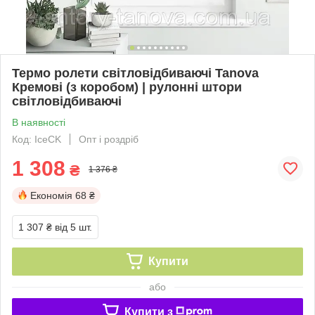
Термо ролети світловідбиваючі Tanova
Кремові (з коробом) | рулонні штори
світловідбиваючі
В наявності
Код: IceCK
Опт і роздріб
1 308
₴
1 376 ₴
Економія
68 ₴
1 307 ₴
від 5 шт.
Купити
або
Купити з