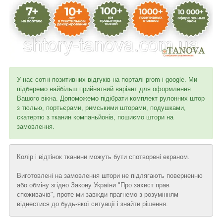
У нас сотні позитивних відгуків на порталі prom і google. Ми
підберемо найбільш прийнятний варіант для оформлення
Вашого вікна. Допоможемо підібрати комплект рулонних штор
з тюлью, портьєрами, римськими шторами, подушками,
скатертю з тканин компаньйонів, пошиємо штори на
замовлення.
Колір і відтінок тканини можуть бути спотворені екраном.
Виготовлені на замовлення штори не підлягають поверненню
або обміну згідно Закону України "Про захист прав
споживачів", проте ми завжди прагнемо з розумінням
віднестися до будь-якої ситуації і знайти рішення.