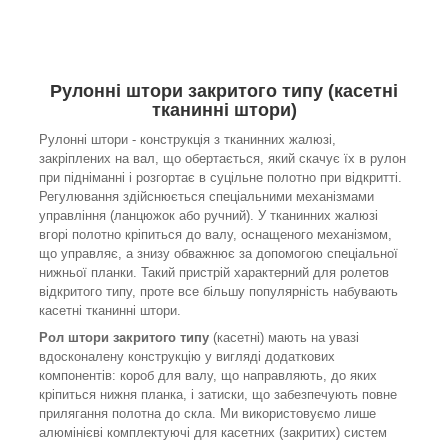
Рулонні штори закритого типу (касетні
тканинні штори)
Рулонні штори - конструкція з тканинних жалюзі,
закріплених на вал, що обертається, який скачує їх в рулон
при підніманні і розгортає в суцільне полотно при відкритті.
Регулювання здійснюється спеціальними механізмами
управління (ланцюжок або ручний). У тканинних жалюзі
вгорі полотно кріпиться до валу, оснащеного механізмом,
що управляє, а знизу обважнює за допомогою спеціальної
нижньої планки. Такий пристрій характерний для ролетов
відкритого типу, проте все більшу популярність набувають
касетні тканинні штори.
Рол штори закритого типу
(касетні) мають на увазі
вдосконалену конструкцію у вигляді додаткових
компонентів: короб для валу, що направляють, до яких
кріпиться нижня планка, і затиски, що забезпечують повне
прилягання полотна до скла. Ми використовуємо лише
алюмінієві комплектуючі для касетних (закритих) систем