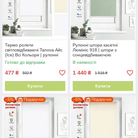
Термо ролети
Рулонні штори касетні
світловідбиваючі Tanova Айс
Люмініс 918 | штори з
(Ice) Всі Кольори | рулонні
сонцевідбиваючою
штори світловідбиваючі
поверхнею
Готово до відправки
В наявності
відкритого типу
477
1 440
₴
₴
502 ₴
1 516 ₴
Купити
Купити
–5%
Подарунок
–5%
Подарунок