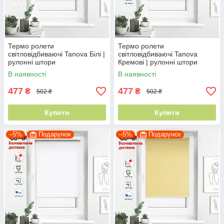
Термо ролети
Термо ролети
світловідбиваючі Tanova Білі |
світловідбиваючі Tanova
рулонні штори
Кремові | рулонні штори
світловідбиваючі
світловідбиваючі
В наявності
В наявності
477
477
₴
₴
502 ₴
502 ₴
Купити
Купити
–5%
Подарунок
–5%
Подарунок