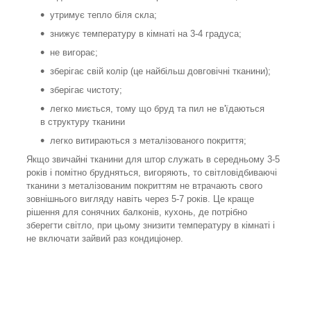
утримує тепло біля скла;
знижує температуру в кімнаті на 3-4 градуса;
не вигорає;
зберігає свій колір (це найбільш довговічні тканини);
зберігає чистоту;
легко миється, тому що бруд та пил не в'їдаються
в структуру тканини
легко витираються з металізованого покриття;
Якщо звичайні тканини для штор служать в середньому 3-5
років і помітно брудняться, вигоряють, то світловідбиваючі
тканини з металізованим покриттям не втрачають свого
зовнішнього вигляду навіть через 5-7 років. Це краще
рішення для сонячних балконів, кухонь, де потрібно
зберегти світло, при цьому знизити температуру в кімнаті і
не включати зайвий раз кондиціонер.