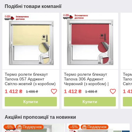
Подібні товари компанії
Термо ролети блекаут
Термо ролети блекаут
Терм
Tanova 057 Арджент
Tanova 306 Арджент
Tano
Світло-жовтий (з коробом)
Червоний (з коробом) |
Світ
| рулонні штори блекаут
рулонні штори блекаут
руло
1 412
1 412
1 4
₴
₴
1 486 ₴
1 486 ₴
Купити
Купити
Акційні пропозиції та новинки
–5%
Подарунок
–5%
Подарунок