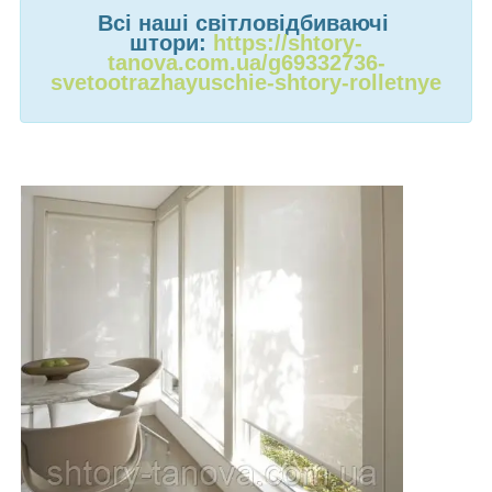
Всі наші світловідбиваючі
штори:
https://shtory-
tanova.com.ua/g69332736-
svetootrazhayuschie-shtory-rolletnye