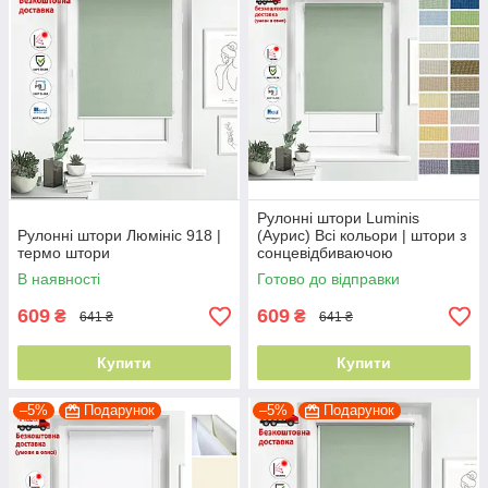
Рулонні штори Luminis
Рулонні штори Люмініс 918 |
(Аурис) Всі кольори | штори з
термо штори
сонцевідбиваючою
поверхнею (відкритого типа)
В наявності
Готово до відправки
609
609
₴
₴
641 ₴
641 ₴
Купити
Купити
–5%
Подарунок
–5%
Подарунок