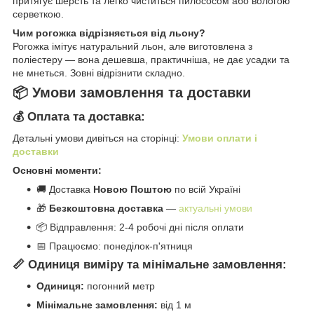
притягує шерсть та легко чиститься пилососом або вологою
серветкою.
Чим рогожка відрізняється від льону?
Рогожка імітує натуральний льон, але виготовлена з
поліестеру — вона дешевша, практичніша, не дає усадки та
не мнеться. Зовні відрізнити складно.
📦 Умови замовлення та доставки
💰 Оплата та доставка:
Детальні умови дивіться на сторінці:
Умови оплати і
доставки
Основні моменти:
🚚 Доставка
Новою Поштою
по всій Україні
🎁
Безкоштовна доставка
—
актуальні умови
📦 Відправлення: 2-4 робочі дні після оплати
📅 Працюємо: понеділок-п'ятниця
📏 Одиниця виміру та мінімальне замовлення:
Одиниця:
погонний метр
Мінімальне замовлення:
від 1 м