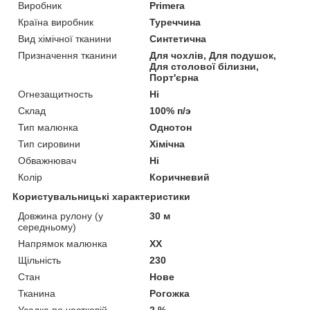
Виробник
Primera
Країна виробник
Туреччина
Вид хімічної тканини
Синтетична
Призначення тканини
Для чохлів, Для подушок,
Для столової білизни,
Порт'єрна
Огнезащитность
Ні
Склад
100% п/э
Тип малюнка
Однотон
Тип сировини
Хімічна
Обважнювач
Ні
Колір
Коричневий
Користувальницькі характеристики
Довжина рулону (у
30 м
середньому)
Напрямок малюнка
XX
Щільність
230
Стан
Нове
Тканина
Рогожка
Усадка по частковій
2 %