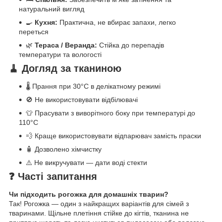
натуральний вигляд
🍳
Кухня:
Практична, не вбирає запахи, легко
переться
🌿
Тераса / Веранда:
Стійка до перепадів
температури та вологості
🧹 Догляд за тканиною
🌡️ Прання при 30°C в делікатному режимі
🚫 Не використовувати відбілювачі
👕 Прасувати з виворітного боку при температурі до
110°C
💨 Краще використовувати відпарювач замість праски
🧴 Дозволено хімчистку
⚠️ Не викручувати — дати воді стекти
❓ Часті запитання
Чи підходить рогожка для домашніх тварин?
Так! Рогожка — один з найкращих варіантів для сімей з
тваринами. Щільне плетіння стійке до кігтів, тканина не