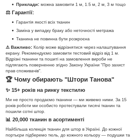
Приклади:
можна замовити 1 м, 1.5 м, 2 м, 3 м тощо
⚖️ Гарантії:
Гарантія якості всіх тканин
Заміна у випадку браку або неточності метража
Тканина не повинна бути розкроєна
⚠️ Важливо:
Колір може відрізнятися через налаштування
екрану. Рекомендуємо замовити тестовий відріз від 1 м.
Відрізні тканини та пошиті на замовлення вироби не
підлягають поверненню згідно Закону України "Про захист
прав споживачів".
🏆 Чому обирають "Штори Танова"
✨ 15+ років на ринку текстилю
Ми не просто продаємо тканини — ми живемо ними. За 15
років роботи ми особисто протестували тисячі тканин та
пошили сотні штор.
📊 20,000 тканин в асортименті
Найбільша колекція тканин для штор в Україні. До кожної
портьєри підберемо тюль, до кожного кольору — подушки та