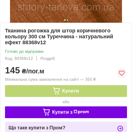
Тканина рогожка для штор коричневого
кольору 300 см Туреччина - натуральний
ефект 88368v12
Готово до відправки
Код: 88368v12
Роздріб
145
₴/пог.м
Мінімальна сума замовлення на сайті — 350 ₴
Купити
або
Купити з
Що таке купити з Пром?