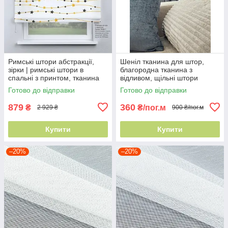
Римські штори абстракції,
Шеніл тканина для штор,
зірки | римські штори в
благородна тканина з
спальні з принтом, тканина
відливом, щільні штори
блікаут сірий фон шхв
тканина під оксамит сіро-
Готово до відправки
Готово до відправки
140х170см
блакитний залишок 3,15 м
879
360
₴
₴/пог.м
2 929 ₴
900 ₴/пог.м
Купити
Купити
–20%
–20%