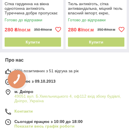
Сітка гардинна на вікна
Тюль антикіготь, сітка
однотонна антикіготь
антивандальна, міцний тюль
Туреччина добре пропускає
власний імпорт, екрю,
повітря
Туреччина, 290 см
Готово до відправки
Готово до відправки
280
280
₴/пог.м
₴/пог.м
350 ₴/пог.м
350 ₴/пог.м
Купити
Купити
Про нас
98% позитивних з 51 відгука за рік
Працює з 09.10.2013
м. Дніпро
49051 вул. Б.Хмельницького 4, оф112 вхід збоку будівлі,
Дніпро, Україна
Контакти
Сьогодні працює з 10:00 до 18:00
Показати весь графік роботи