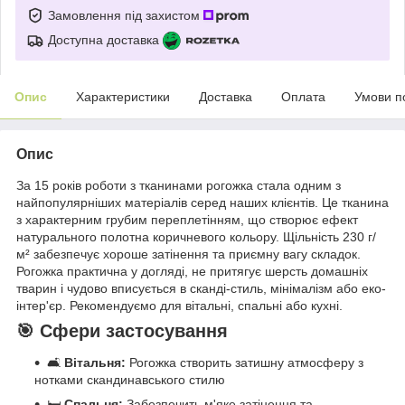
Замовлення під захистом
Доступна доставка
Опис
Характеристики
Доставка
Оплата
Умови п
Опис
За 15 років роботи з тканинами рогожка стала одним з
найпопулярніших матеріалів серед наших клієнтів. Це тканина
з характерним грубим переплетінням, що створює ефект
натурального полотна коричневого кольору. Щільність 230 г/
м² забезпечує хороше затінення та приємну вагу складок.
Рогожка практична у догляді, не притягує шерсть домашніх
тварин і чудово вписується в сканді-стиль, мінімалізм або еко-
інтер'єр. Рекомендуємо для вітальні, спальні або кухні.
🎯 Сфери застосування
🛋️
Вітальня:
Рогожка створить затишну атмосферу з
нотками скандинавського стилю
🛏️
Спальня:
Забезпечить м'яке затінення та