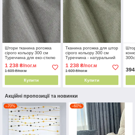
Штори тканина рогожка
Тканина рогожка для штор
Штор
сірого кольору 300 см
сірого кольору 300 см
кон
Туреччина для еко-стилю
Туреччина - натуральний
300с
84469v24
ефект 84473v28
ефек
1 238
1 238
₴/пог.м
₴/пог.м
ткан
394
1 609 ₴/пог.м
1 609 ₴/пог.м
Купити
Купити
Акційні пропозиції та новинки
–70%
–60%