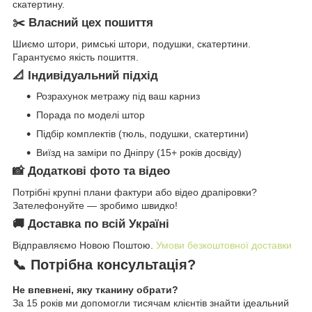
скатертину.
✂️ Власний цех пошиття
Шиємо штори, римські штори, подушки, скатертини.
Гарантуємо якість пошиття.
📐 Індивідуальний підхід
Розрахунок метражу під ваш карниз
Порада по моделі штор
Підбір комплектів (тюль, подушки, скатертини)
Виїзд на заміри по Дніпру (15+ років досвіду)
📸 Додаткові фото та відео
Потрібні крупні плани фактури або відео драпіровки?
Зателефонуйте — зробимо швидко!
🚚 Доставка по всій Україні
Відправляємо Новою Поштою.
Умови безкоштовної доставки
📞 Потрібна консультація?
Не впевнені, яку тканину обрати?
За 15 років ми допомогли тисячам клієнтів знайти ідеальний