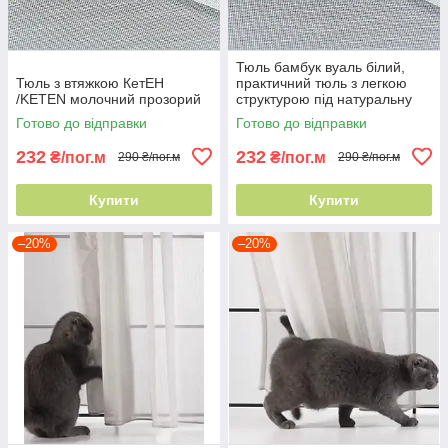
Тюль бамбук вуаль білий,
Тюль з втяжкою КетЕН
практичний тюль з легкою
/KETEN молочний прозорий
структурою під натуральну
матову висота 320 см
Готово до відправки
Готово до відправки
232
232
₴/пог.м
₴/пог.м
290 ₴/пог.м
290 ₴/пог.м
Купити
Купити
–20%
–20%