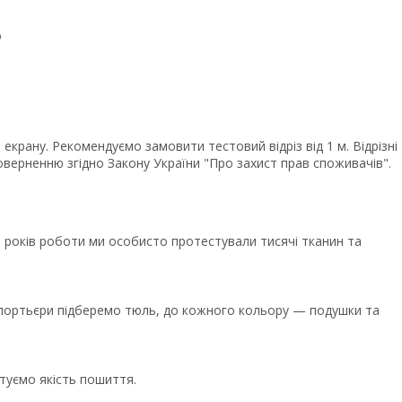
о
крану. Рекомендуємо замовити тестовий відріз від 1 м. Відрізні
верненню згідно Закону України "Про захист прав споживачів".
років роботи ми особисто протестували тисячі тканин та
ї портьєри підберемо тюль, до кожного кольору — подушки та
туємо якість пошиття.