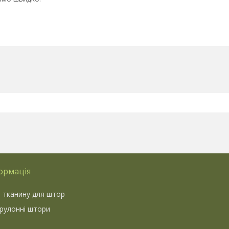
ормація
 тканину для штор
 рулонні штори