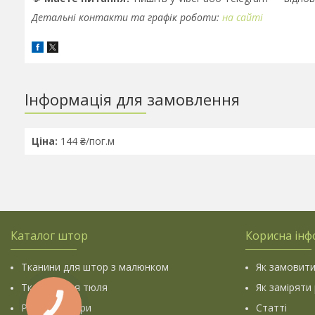
Детальні контакти та графік роботи:
на сайті
Інформація для замовлення
Ціна:
144 ₴/пог.м
Каталог штор
Корисна інф
Тканини для штор з малюнком
Як замовити
Тканини для тюля
Як заміряти
Рулонні штори
Статті