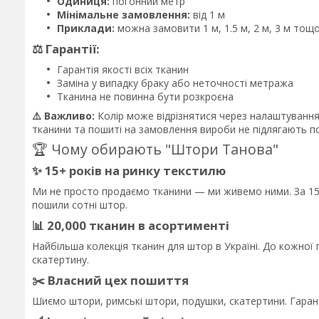
Одиниця:
погонний метр
Мінімальне замовлення:
від 1 м
Приклади:
можна замовити 1 м, 1.5 м, 2 м, 3 м тощ
⚖️ Гарантії:
Гарантія якості всіх тканин
Заміна у випадку браку або неточності метража
Тканина не повинна бути розкроєна
⚠️ Важливо:
Колір може відрізнятися через налаштування е
тканини та пошиті на замовлення вироби не підлягають по
🏆 Чому обирають "Штори Танова"
✨ 15+ років на ринку текстилю
Ми не просто продаємо тканини — ми живемо ними. За 15 
пошили сотні штор.
📊 20,000 тканин в асортименті
Найбільша колекція тканин для штор в Україні. До кожно
скатертину.
✂️ Власний цех пошиття
Шиємо штори, римські штори, подушки, скатертини. Гаран