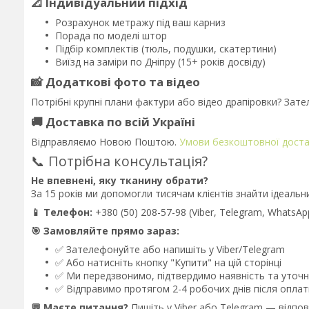
📐 Індивідуальний підхід
Розрахунок метражу під ваш карниз
Порада по моделі штор
Підбір комплектів (тюль, подушки, скатертини)
Виїзд на заміри по Дніпру (15+ років досвіду)
📸 Додаткові фото та відео
Потрібні крупні плани фактури або відео драпіровки? За
🚚 Доставка по всій Україні
Відправляємо Новою Поштою.
Умови безкоштовної дост
📞 Потрібна консультація?
Не впевнені, яку тканину обрати?
За 15 років ми допомогли тисячам клієнтів знайти ідеальн
📱 Телефон:
+380 (50) 208-57-98 (Viber, Telegram, WhatsAp
🎯 Замовляйте прямо зараз:
✅ Зателефонуйте або напишіть у Viber/Telegram
✅ Або натисніть кнопку "Купити" на цій сторінці
✅ Ми передзвонимо, підтвердимо наявність та уточн
✅ Відправимо протягом 2-4 робочих днів після оплат
💬 Маєте питання?
Пишіть у Viber або Telegram — відпов