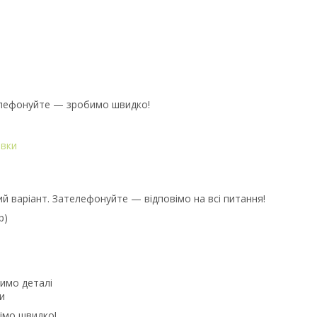
телефонуйте — зробимо швидко!
авки
ий варіант. Зателефонуйте — відповімо на всі питання!
p)
имо деталі
и
імо швидко!