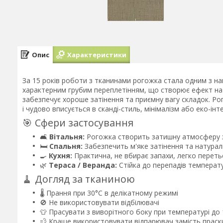
Опис
Характеристики
За 15 років роботи з тканинами рогожка стала одним з най
характерним грубим переплетінням, що створює ефект нат
забезпечує хороше затінення та приємну вагу складок. Ро
і чудово вписується в сканді-стиль, мінімалізм або еко-інте
🎯 Сфери застосування
🛋️
Вітальня:
Рогожка створить затишну атмосферу 
🛏️
Спальня:
Забезпечить м'яке затінення та натурал
🍳
Кухня:
Практична, не вбирає запахи, легко переть
🌿
Тераса / Веранда:
Стійка до перепадів температу
🧹 Догляд за тканиною
🌡️ Прання при 30°C в делікатному режимі
🚫 Не використовувати відбілювачі
👕 Прасувати з виворітного боку при температурі до
💨 Краще використовувати відпарювач замість праск