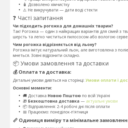
🧴 Дозволено хімчистку
⚠️ Не викручувати — дати воді стекти
❓ Часті запитання
Чи підходить рогожка для домашніх тварин?
Так! Рогожка — один з найкращих варіантів для сімей з тва
шерсть та легко чиститься пилососом або вологою серве
Чим рогожка відрізняється від льону?
Рогожка імітує натуральний льон, але виготовлена з полі
мнеться. Зовні відрізнити складно.
📦 Умови замовлення та доставки
💰 Оплата та доставка:
Детальні умови дивіться на сторінці:
Умови оплати і до
Основні моменти:
🚚 Доставка
Новою Поштою
по всій Україні
🎁
Безкоштовна доставка
—
актуальні умови
📦 Відправлення: 2-4 робочі дні після оплати
📅 Працюємо: понеділок-п'ятниця
📏 Одиниця виміру та мінімальне замовленн