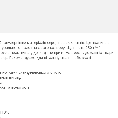
популярніших матеріалів серед наших клієнтів. Це тканина з
урального полотна сірого кольору. Щільність 230 г/м²
гожка практична у догляді, не притягує шерсть домашніх тварин
р'єр. Рекомендуємо для вітальні, спальні або кухні.
з нотками скандинавського стилю
ьний вигляд
ся
ри та вологості
 110°C
и