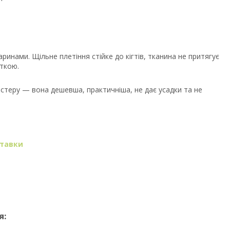
ринами. Щільне плетіння стійке до кігтів, тканина не притягує
ткою.
естеру — вона дешевша, практичніша, не дає усадки та не
ставки
я: