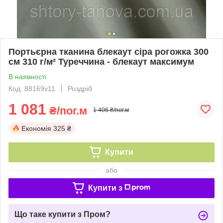
Портьєрна тканина блекаут сіра рогожка 300
см 310 г/м² Туреччина - блекаут максимум
В наявності
Код: 88169v11
Роздріб
1 081
₴/пог.м
1 406 ₴/пог.м
Економія
325 ₴
Купити
або
Купити з
Що таке купити з Пром?