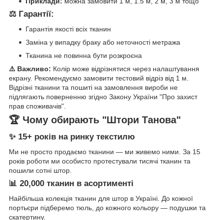
Приклади:
можна замовити 1 м, 1.5 м, 2 м, 3 м тощо
⚖️ Гарантії:
Гарантія якості всіх тканин
Заміна у випадку браку або неточності метража
Тканина не повинна бути розкроєна
⚠️ Важливо:
Колір може відрізнятися через налаштування
екрану. Рекомендуємо замовити тестовий відріз від 1 м.
Відрізні тканини та пошиті на замовлення вироби не
підлягають поверненню згідно Закону України "Про захист
прав споживачів".
🏆 Чому обирають "Штори Танова"
✨ 15+ років на ринку текстилю
Ми не просто продаємо тканини — ми живемо ними. За 15
років роботи ми особисто протестували тисячі тканин та
пошили сотні штор.
📊 20,000 тканин в асортименті
Найбільша колекція тканин для штор в Україні. До кожної
портьєри підберемо тюль, до кожного кольору — подушки та
скатертину.