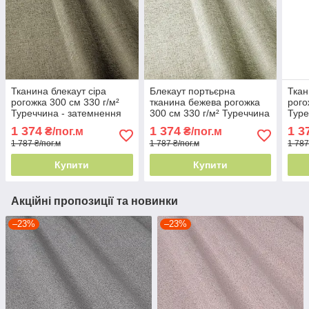
Тканина блекаут сіра
Блекаут портьєрна
Ткан
рогожка 300 см 330 г/м²
тканина бежева рогожка
рого
Туреччина - затемнення
300 см 330 г/м² Туреччина
Туре
100%
- блекаут максимум
1 374
1 374
1 3
₴/пог.м
₴/пог.м
1 787 ₴/пог.м
1 787 ₴/пог.м
1 787
Купити
Купити
Акційні пропозиції та новинки
–23%
–23%