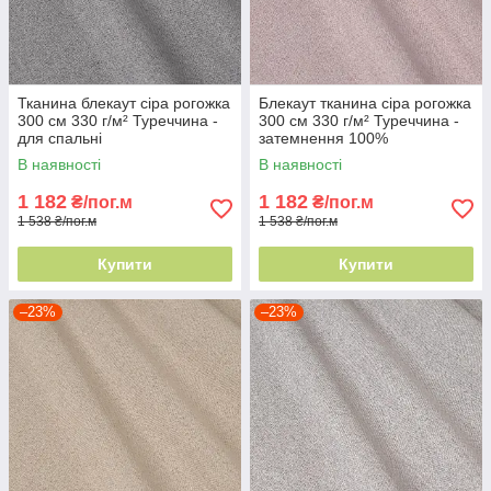
Тканина блекаут сіра рогожка
Блекаут тканина сіра рогожка
300 см 330 г/м² Туреччина -
300 см 330 г/м² Туреччина -
для спальні
затемнення 100%
В наявності
В наявності
1 182
1 182
₴/пог.м
₴/пог.м
1 538 ₴/пог.м
1 538 ₴/пог.м
Купити
Купити
–23%
–23%