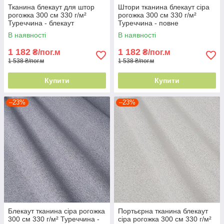
Тканина блекаут для штор
Штори тканина блекаут сіра
рогожка 300 см 330 г/м²
рогожка 300 см 330 г/м²
Туреччина - блекаут
Туреччина - повне
максимум
затемнення
В наявності
В наявності
1 182
1 182
₴/пог.м
₴/пог.м
1 538 ₴/пог.м
1 538 ₴/пог.м
Купити
Купити
–23%
–23%
Блекаут тканина сіра рогожка
Портьєрна тканина блекаут
300 см 330 г/м² Туреччина -
сіра рогожка 300 см 330 г/м²