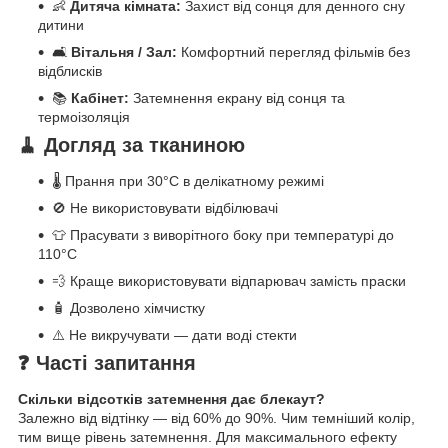
👶
Дитяча кімната:
Захист від сонця для денного сну
дитини
🛋️
Вітальня / Зал:
Комфортний перегляд фільмів без
відблисків
📚
Кабінет:
Затемнення екрану від сонця та
термоізоляція
🧹 Догляд за тканиною
🌡️ Прання при 30°C в делікатному режимі
🚫 Не використовувати відбілювачі
👕 Прасувати з виворітного боку при температурі до
110°C
💨 Краще використовувати відпарювач замість праски
🧴 Дозволено хімчистку
⚠️ Не викручувати — дати воді стекти
❓ Часті запитання
Скільки відсотків затемнення дає блекаут?
Залежно від відтінку — від 60% до 90%. Чим темніший колір,
тим вище рівень затемнення. Для максимального ефекту