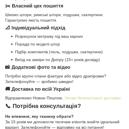
✂️ Власний цех пошиття
Шиємо штори, римські штори, подушки, скатертини.
Гарантуємо якість пошиття.
📐 Індивідуальний підхід
Розрахунок метражу під ваш карниз
Порада по моделі штор
Підбір комплектів (тюль, подушки, скатертини)
Виїзд на заміри по Дніпру (15+ років досвіду)
📸 Додаткові фото та відео
Потрібні крупні плани фактури або відео драпіровки?
Зателефонуйте — зробимо швидко!
🚚 Доставка по всій Україні
Відправляємо Новою Поштою.
Умови безкоштовної доставки
📞 Потрібна консультація?
Не впевнені, яку тканину обрати?
За 15 років ми допомогли тисячам клієнтів знайти ідеальний
варіант. Зателефонуйте — відповімо на всі питання!