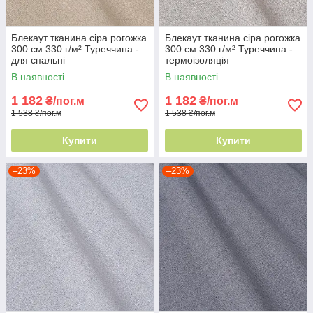
Блекаут тканина сіра рогожка
Блекаут тканина сіра рогожка
300 см 330 г/м² Туреччина -
300 см 330 г/м² Туреччина -
для спальні
термоізоляція
В наявності
В наявності
1 182
1 182
₴/пог.м
₴/пог.м
1 538 ₴/пог.м
1 538 ₴/пог.м
Купити
Купити
–23%
–23%