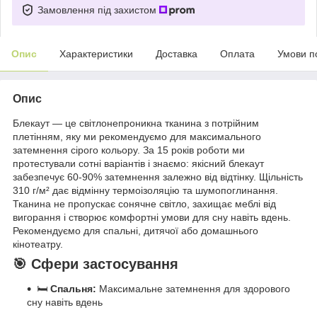
Замовлення під захистом
Опис
Характеристики
Доставка
Оплата
Умови п
Опис
Блекаут — це світлонепроникна тканина з потрійним
плетінням, яку ми рекомендуємо для максимального
затемнення сірого кольору. За 15 років роботи ми
протестували сотні варіантів і знаємо: якісний блекаут
забезпечує 60-90% затемнення залежно від відтінку. Щільність
310 г/м² дає відмінну термоізоляцію та шумопоглинання.
Тканина не пропускає сонячне світло, захищає меблі від
вигорання і створює комфортні умови для сну навіть вдень.
Рекомендуємо для спальні, дитячої або домашнього
кінотеатру.
🎯 Сфери застосування
🛏️
Спальня:
Максимальне затемнення для здорового
сну навіть вдень