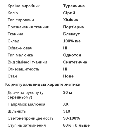
Країна виробник
Туреччина
Колір
Сірий
Тип сировини
Хімічна
Призначення тканини
Порт'єрна
Тканина
Блекаут
Склад
100% п/е
Обважнювач
Ні
Тип малюнка
Однотон
Вид хімічної тканини
Синтетична
Огнезащитность
Ні
Стан
Нове
Користувальницькі характеристики
Довжина рулону (у
30 м
середньому)
Напрямок малюнка
XX
Щільність
310
Светонепроницаемость
90-100%
Ступінь затемнення
80% і більше