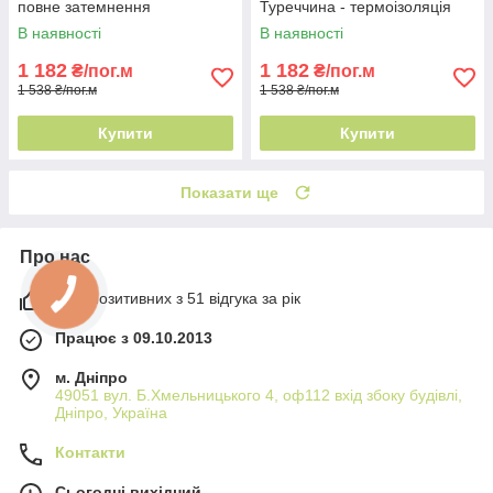
повне затемнення
Туреччина - термоізоляція
В наявності
В наявності
1 182
1 182
₴/пог.м
₴/пог.м
1 538 ₴/пог.м
1 538 ₴/пог.м
Купити
Купити
Показати ще
Про нас
98% позитивних з 51 відгука за рік
Працює з 09.10.2013
м. Дніпро
49051 вул. Б.Хмельницького 4, оф112 вхід збоку будівлі,
Дніпро, Україна
Контакти
Сьогодні вихідний