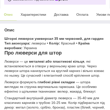
Опис
Характеристики
Доставка
Оплата
Умови п
Опис
Шторні люверси универсал 35 мм червоний, для гардин
Тип аксесуара:
люверсы •
Колір:
Красный •
Країна
виробник:
Украина
Про люверси для штор
Люверси — це
металеві або пластикові кільця
, які
встановлюються в отвори у верхньому краю штор. Через
люверси штора нанизується на круглий карниз і вільно ковзає
по ньому. Це сучасний і елегантний спосіб кріплення штор.
Люверси формують
глибокі рівні складки
— штора
виглядає як струнка вертикальна гармошка. Це особливо
ефектно з щільними тканинами: велюр, жакард, блекаут.
Стандартний внутрішній діаметр люверса — 35-40 мм для
класичних карнизів з трубою 16-25 мм. Колір підбирається під
декор: метал (золото, срібло, бронза), пластик (білий, чорний,