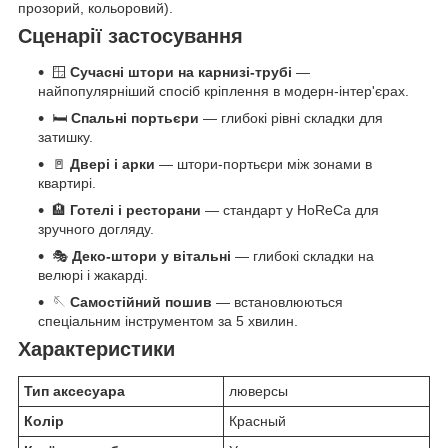
прозорий, кольоровий).
Сценарії застосування
🪟
Сучасні штори на карнизі-трубі
—
найпопулярніший спосіб кріплення в модерн-інтер'єрах.
🛏️
Спальні портьєри
— глибокі рівні складки для
затишку.
🚪
Двері і арки
— штори-портьєри між зонами в
квартирі.
🏨
Готелі і ресторани
— стандарт у HoReCa для
зручного догляду.
🎭
Деко-штори у вітальні
— глибокі складки на
велюрі і жакарді.
🪡
Самостійний пошив
— встановлюються
спеціальним інструментом за 5 хвилин.
Характеристики
Тип аксесуара
люверсы
Колір
Красный