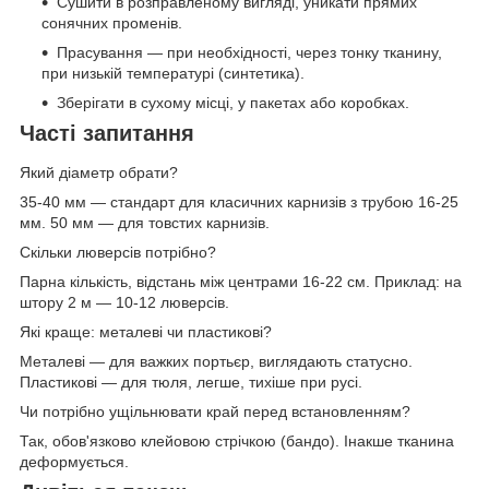
Сушити в розправленому вигляді, уникати прямих
сонячних променів.
Прасування — при необхідності, через тонку тканину,
при низькій температурі (синтетика).
Зберігати в сухому місці, у пакетах або коробках.
Часті запитання
Який діаметр обрати?
35-40 мм — стандарт для класичних карнизів з трубою 16-25
мм. 50 мм — для товстих карнизів.
Скільки люверсів потрібно?
Парна кількість, відстань між центрами 16-22 см. Приклад: на
штору 2 м — 10-12 люверсів.
Які краще: металеві чи пластикові?
Металеві — для важких портьєр, виглядають статусно.
Пластикові — для тюля, легше, тихіше при русі.
Чи потрібно ущільнювати край перед встановленням?
Так, обов'язково клейовою стрічкою (бандо). Інакше тканина
деформується.