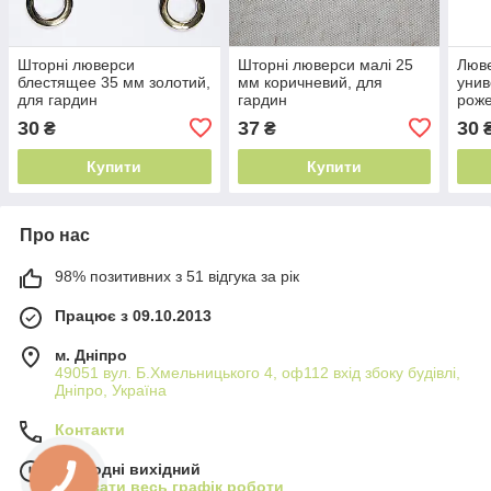
Шторні люверси
Шторні люверси малі 25
Люве
блестящее 35 мм золотий,
мм коричневий, для
унив
для гардин
гардин
роже
30
37
30
₴
₴
Купити
Купити
Про нас
98% позитивних з 51 відгука за рік
Працює з 09.10.2013
м. Дніпро
49051 вул. Б.Хмельницького 4, оф112 вхід збоку будівлі,
Дніпро, Україна
Контакти
Сьогодні вихідний
Показати весь графік роботи