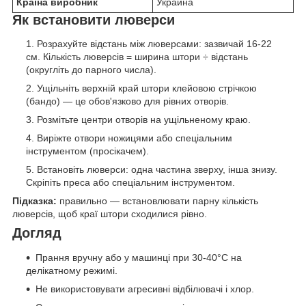
Країна виробник
Украина
Як встановити люверси
Розрахуйте відстань між люверсами: зазвичай 16-22
см. Кількість люверсів = ширина штори ÷ відстань
(округліть до парного числа).
Ущільніть верхній край штори клейовою стрічкою
(бандо) — це обов'язково для рівних отворів.
Розмітьте центри отворів на ущільненому краю.
Виріжте отвори ножицями або спеціальним
інструментом (просікачем).
Встановіть люверси: одна частина зверху, інша знизу.
Скріпіть преса або спеціальним інструментом.
Підказка:
правильно — встановлювати парну кількість
люверсів, щоб краї штори сходилися рівно.
Догляд
Прання вручну або у машинці при 30-40°C на
делікатному режимі.
Не використовувати агресивні відбілювачі і хлор.