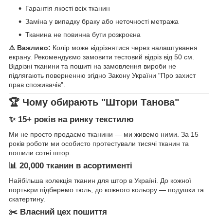
Гарантія якості всіх тканин
Заміна у випадку браку або неточності метража
Тканина не повинна бути розкроєна
⚠️ Важливо:
Колір може відрізнятися через налаштування
екрану. Рекомендуємо замовити тестовий відріз від 50 см.
Відрізні тканини та пошиті на замовлення вироби не
підлягають поверненню згідно Закону України "Про захист
прав споживачів".
🏆 Чому обирають "Штори Танова"
✨ 15+ років на ринку текстилю
Ми не просто продаємо тканини — ми живемо ними. За 15
років роботи ми особисто протестували тисячі тканин та
пошили сотні штор.
📊 20,000 тканин в асортименті
Найбільша колекція тканин для штор в Україні. До кожної
портьєри підберемо тюль, до кожного кольору — подушки та
скатертину.
✂️ Власний цех пошиття