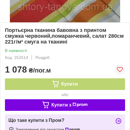
Портьєрна тканина бавовна з принтом
смужка червоний,помаранчевий, салат 280см
221г/м² смуга на тканині
В наявності
Код: 252614
Роздріб
1 078
₴/пог.м
Купити
або
Купити з
Що таке купити з Пром?
Замовлення під захистом