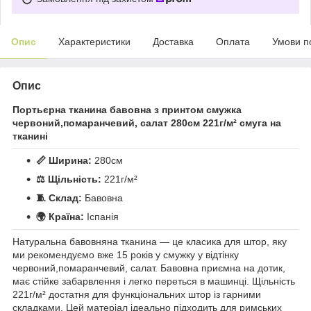
Опис
Характеристики
Доставка
Оплата
Умови п
Опис
Портьєрна тканина бавовна з принтом смужка
червоний,помаранчевий, салат 280см 221г/м² смуга на
тканині
📏 Ширина:
280см
⚖️ Щільність:
221г/м²
🧵 Склад:
Бавовна
🌍 Країна:
Іспанія
Натуральна бавовняна тканина — це класика для штор, яку
ми рекомендуємо вже 15 років у смужку у відтінку
червоний,помаранчевий, салат. Бавовна приємна на дотик,
має стійке забарвлення і легко переться в машинці. Щільність
221г/м² достатня для функціональних штор із гарними
складками. Цей матеріал ідеально підходить для римських