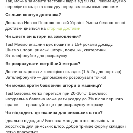
Так, можна замовити тестовий відріз від 50 см. Рекомендуємо
перевірити колір та фактуру перед великим замовленням.
Скільки коштує доставка?
Доставка Новою Поштою по всій Україні. Умови безкоштовної
доставки дивіться на
сторінці доставки
.
Чи шиєте ви штори на замовлення?
Так! Маємо власний цех пошиття з 15+ роками досвіду.
Шиємо штори, римські штори, подушки, скатертини.
Зателефонуйте для розрахунку.
Як розрахувати потрібний метраж?
Довжина карниза × коефіцієнт складок (1.5-2x для портьєр).
Зателефонуйте — допоможемо розрахувати точно!
Чи можна прати бавовняні штори в машинці?
Так! Бавовна легко переться при 20-30°C. Важливо:
натуральна бавовна може дати усадку до 3% після першого
прання — враховуйте це при розрахунку метражу.
Чи підходить ця тканина для римських штор?
Ідеально підходить! Бавовна має достатню щільність та
жорсткість для римських штор, добре тримає форму складок і
легко прасується.