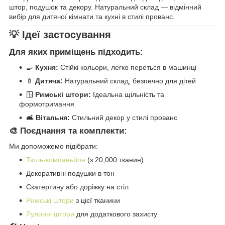
штор, подушок та декору. Натуральний склад — відмінний
вибір для дитячої кімнати та кухні в стилі прованс.
💡 Ідеї застосування
Для яких приміщень підходить:
🍳
Кухня:
Стійкі кольори, легко переться в машинці
🍼
Дитяча:
Натуральний склад, безпечно для дітей
🪟
Римські штори:
Ідеальна щільність та
формотримання
🛋️
Вітальня:
Стильний декор у стилі прованс
🎨 Поєднання та комплекти:
Ми допоможемо підібрати:
Тюль-компаньйон
(з 20,000 тканин)
Декоративні подушки в тон
Скатертину або доріжку на стіл
Римські штори
з цієї тканини
Рулонні штори
для додаткового захисту