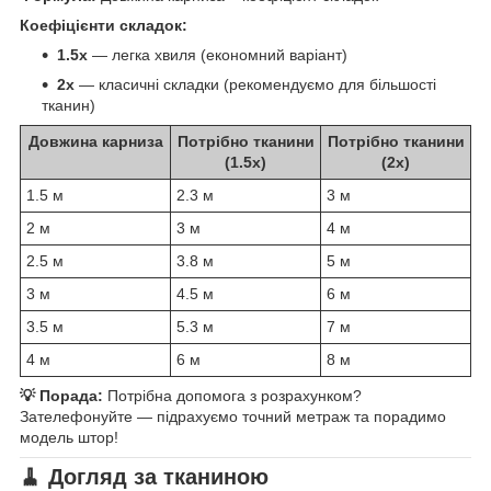
Коефіцієнти складок:
1.5x
— легка хвиля (економний варіант)
2x
— класичні складки (рекомендуємо для більшості
тканин)
Довжина карниза
Потрібно тканини
Потрібно тканини
(1.5x)
(2x)
1.5 м
2.3 м
3 м
2 м
3 м
4 м
2.5 м
3.8 м
5 м
3 м
4.5 м
6 м
3.5 м
5.3 м
7 м
4 м
6 м
8 м
💡 Порада:
Потрібна допомога з розрахунком?
Зателефонуйте — підрахуємо точний метраж та порадимо
модель штор!
🧹 Догляд за тканиною