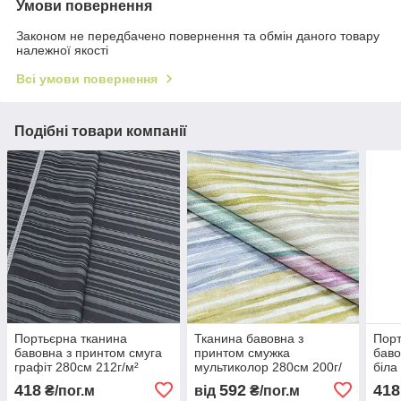
Умови повернення
Законом не передбачено повернення та обмін даного товару
належної якості
Всі умови повернення
Подібні товари компанії
Портьєрна тканина
Тканина бавовна з
Порт
бавовна з принтом смуга
принтом смужка
баво
графіт 280см 212г/м²
мультиколор 280см 200г/
біла
Іспанія стильна смужка
м² Іспанія смуга на
клас
418
592
418
₴/пог.м
від
₴/пог.м
тканині