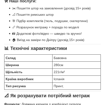
🛠️ Наші послуги:
✂️ Пошиття штор на замовлення (досвід 15+ років)
📐 Пошиття римських штор
🎯 Підбір комплектів (тюль, подушки, скатертини)
📏 Розрахунок метражу + порада по моделі
📸 Додаткові фото/відео — швидко та зручно!
🏠 Виїзд на заміри по Дніпру (досвід 15+ років)
📊 Технічні характеристики
Склад
Бавовна
Ширина
280см
Щільність
221г/м²
Країна виробник
Іспанія
Тип рисунка
Принт,
📐 Як розрахувати потрібний метраж
Формула:
Довжина карниза × коефіцієнт складок