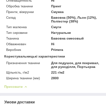
Огнезащитность
Ні
Обробка тканини
Принт
Принти, візерунки
Смужка
Склад
Бавовна (50%), Льон (12%),
Поліестер (38%)
Тип малюнка
Смуги
Тип сировини
Натуральне
Тканина
Бавовна смесовый
Обважнювач
Ні
Виробник
Primera
Користувальницькі характеристики
Призначення тканини
Для подушок, для покривал,
для рукоділля, Портьєрна
Щільність, г/м2
221 г/м2
Ширина тканини (мм)
2800
Приховати
Умови доставки