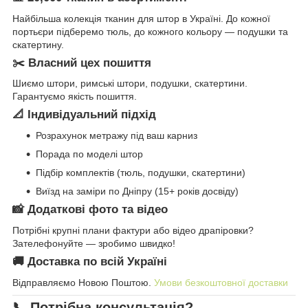
Найбільша колекція тканин для штор в Україні. До кожної
портьєри підберемо тюль, до кожного кольору — подушки та
скатертину.
✂️ Власний цех пошиття
Шиємо штори, римські штори, подушки, скатертини.
Гарантуємо якість пошиття.
📐 Індивідуальний підхід
Розрахунок метражу під ваш карниз
Порада по моделі штор
Підбір комплектів (тюль, подушки, скатертини)
Виїзд на заміри по Дніпру (15+ років досвіду)
📸 Додаткові фото та відео
Потрібні крупні плани фактури або відео драпіровки?
Зателефонуйте — зробимо швидко!
🚚 Доставка по всій Україні
Відправляємо Новою Поштою.
Умови безкоштовної доставки
📞 Потрібна консультація?