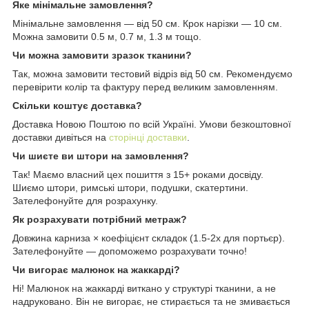
Яке мінімальне замовлення?
Мінімальне замовлення — від 50 см. Крок нарізки — 10 см.
Можна замовити 0.5 м, 0.7 м, 1.3 м тощо.
Чи можна замовити зразок тканини?
Так, можна замовити тестовий відріз від 50 см. Рекомендуємо
перевірити колір та фактуру перед великим замовленням.
Скільки коштує доставка?
Доставка Новою Поштою по всій Україні. Умови безкоштовної
доставки дивіться на
сторінці доставки
.
Чи шиєте ви штори на замовлення?
Так! Маємо власний цех пошиття з 15+ роками досвіду.
Шиємо штори, римські штори, подушки, скатертини.
Зателефонуйте для розрахунку.
Як розрахувати потрібний метраж?
Довжина карниза × коефіцієнт складок (1.5-2x для портьєр).
Зателефонуйте — допоможемо розрахувати точно!
Чи вигорає малюнок на жаккарді?
Ні! Малюнок на жаккарді виткано у структурі тканини, а не
надруковано. Він не вигорає, не стирається та не змивається