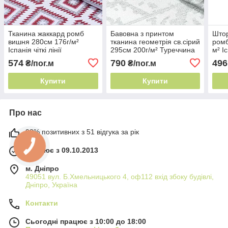
Тканина жаккард ромб
Бавовна з принтом
Штор
вишня 280см 176г/м²
тканина геометрія св.сірий
ромб
Іспанія чіткі лінії
295см 200г/м² Туреччина
м² Іс
чіткі лінії
574
790
496
₴/пог.м
₴/пог.м
Купити
Купити
Про нас
98% позитивних з 51 відгука за рік
Працює з 09.10.2013
м. Дніпро
49051 вул. Б.Хмельницького 4, оф112 вхід збоку будівлі,
Дніпро, Україна
Контакти
Сьогодні працює з 10:00 до 18:00