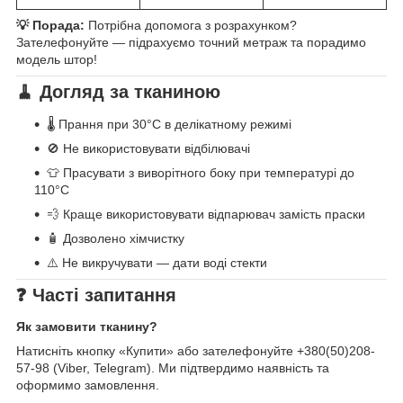
💡 Порада:
Потрібна допомога з розрахунком?
Зателефонуйте — підрахуємо точний метраж та порадимо
модель штор!
🧹 Догляд за тканиною
🌡️ Прання при 30°C в делікатному режимі
🚫 Не використовувати відбілювачі
👕 Прасувати з виворітного боку при температурі до
110°C
💨 Краще використовувати відпарювач замість праски
🧴 Дозволено хімчистку
⚠️ Не викручувати — дати воді стекти
❓ Часті запитання
Як замовити тканину?
Натисніть кнопку «Купити» або зателефонуйте +380(50)208-
57-98 (Viber, Telegram). Ми підтвердимо наявність та
оформимо замовлення.