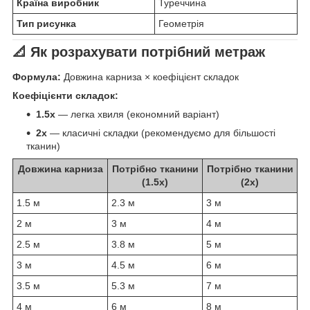
Країна виробник
Туреччина
Тип рисунка
Геометрія
📐 Як розрахувати потрібний метраж
Формула:
Довжина карниза × коефіцієнт складок
Коефіцієнти складок:
1.5x
— легка хвиля (економний варіант)
2x
— класичні складки (рекомендуємо для більшості
тканин)
Довжина карниза
Потрібно тканини
Потрібно тканини
(1.5x)
(2x)
1.5 м
2.3 м
3 м
2 м
3 м
4 м
2.5 м
3.8 м
5 м
3 м
4.5 м
6 м
3.5 м
5.3 м
7 м
4 м
6 м
8 м