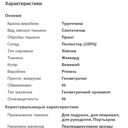
Характеристики
Основні
Країна виробник
Туреччина
Вид хімічної тканини
Синтетична
Обробка тканини
Принт
Склад
Поліестер (100%)
Тип сировини
Хімічна
Тканина
Жаккард
Колір
Бежевий
Виробник
Primera
Принти, візерунки
Геометричні
Обважнювач
Ні
Тип малюнка
Геометричний орнамент
Огнезащитность
Ні
Користувальницькі характеристики
Призначення тканини
Для подушок, для покривал,
для рукоділля, Портьєрна
Напрямок малюнка
Перпендикулярно кромці