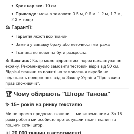
Крок нарізки:
10 см
Приклади:
можна замовити 0.5 м, 0.6 м, 1.2 м, 1.7 м,
2.3 м тощо
⚖️ Гарантії:
Гарантія якості всіх тканин
Заміна у випадку браку або неточності метража
Тканина не повинна бути розкроєна
⚠️ Важливо:
Колір може відрізнятися через налаштування
екрану. Рекомендуємо замовити тестовий відріз від 50 см.
Відрізні тканини та пошиті на замовлення вироби не
підлягають поверненню згідно Закону України "Про захист
прав споживачів".
🏆 Чому обирають "Штори Танова"
✨ 15+ років на ринку текстилю
Ми не просто продаємо тканини — ми живемо ними. За 15
років роботи ми особисто протестували тисячі тканин та
пошили сотні штор.
📊 20,000 тканин в асортименті