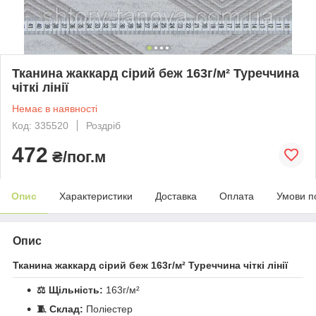
Тканина жаккард сірий беж 163г/м² Туреччина
чіткі лінії
Немає в наявності
Код: 335520
Роздріб
472
₴/пог.м
Опис
Характеристики
Доставка
Оплата
Умови п
Опис
Тканина жаккард сірий беж 163г/м² Туреччина чіткі лінії
⚖️ Щільність:
163г/м²
🧵 Склад:
Поліестер