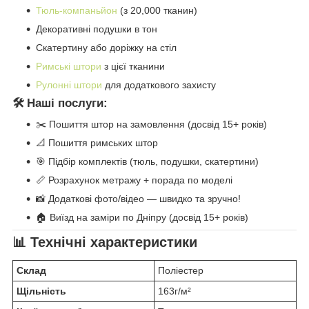
Тюль-компаньйон
(з 20,000 тканин)
Декоративні подушки в тон
Скатертину або доріжку на стіл
Римські штори
з цієї тканини
Рулонні штори
для додаткового захисту
🛠️ Наші послуги:
✂️ Пошиття штор на замовлення (досвід 15+ років)
📐 Пошиття римських штор
🎯 Підбір комплектів (тюль, подушки, скатертини)
📏 Розрахунок метражу + порада по моделі
📸 Додаткові фото/відео — швидко та зручно!
🏠 Виїзд на заміри по Дніпру (досвід 15+ років)
📊 Технічні характеристики
Склад
Поліестер
Щільність
163г/м²