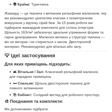
🌍 Країна:
Туреччина
Жаккард — це тканина з витканим рельєфним малюнком, яку
ми рекомендуємо цінителям класики з геометричним
візерунком у відтінку сірий беж. За 15 років роботи ми
підбирали жаккардові комплекти для сотень інтер'єрів.
Щільність 163г/м² забезпечує ідеальне утримання форми та
гарне драпірування. Малюнок виткано у структурі тканини —
він не вигорає і не стирається з часом. Двосторонній
матеріал. Рекомендуємо для вітальні або залу.
💡 Ідеї застосування
Для яких приміщень підходить:
🛋️
Вітальня / Зал:
Класичний рельєфний малюнок
для парадних приміщень
🛏️
Спальня:
Щільна двостороння тканина для
повного затемнення
📚
Кабінет:
Солідний вигляд для робочого простору
🎨 Поєднання та комплекти:
Ми допоможемо підібрати: