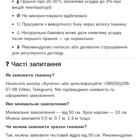
🌡️ Прання при 20-30°C (можлива усадка до 3% при
вищій температурі)
🚫 Не використовувати відбілювачі
👕 Прасувати з виворітного боку через вологу тканину
⚠️ Натуральна бавовна може дати невелику усадку
після першого прання — це нормально
🧴 Рекомендуємо пилосос або делікатне струшування
для регулярного догляду
❓ Часті запитання
Як замовити тканину?
Натисніть кнопку «Купити» або зателефонуйте +380(50)208-
57-98 (Viber, Telegram). Ми підтвердимо наявність та
оформимо замовлення.
Яке мінімальне замовлення?
Мінімальне замовлення — від 50 см. Крок нарізки — 10 см.
Можна замовити 0.5 м, 0.7 м, 1.3 м тощо.
Чи можна замовити зразок тканини?
Так, можна замовити тестовий відріз від 50 см. Рекомендуємо