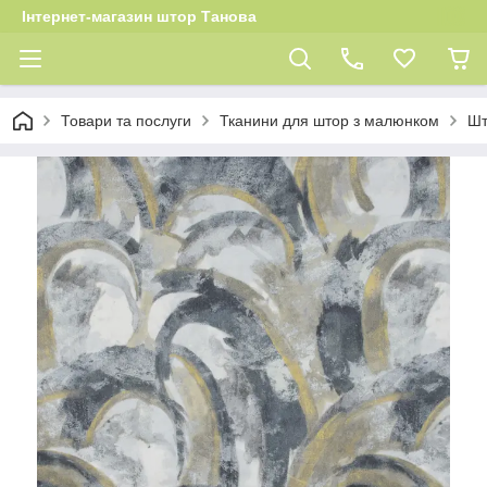
Інтернет-магазин штор Танова
Товари та послуги
Тканини для штор з малюнком
Шт