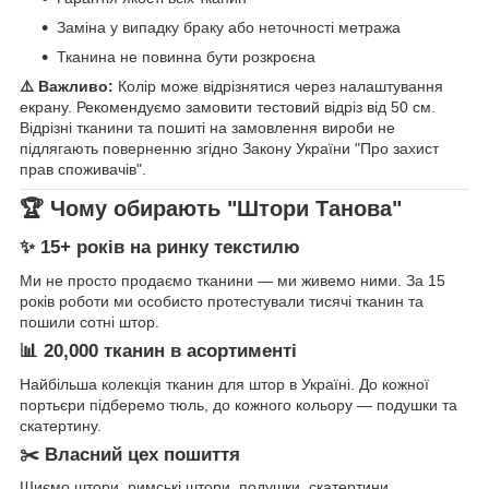
Заміна у випадку браку або неточності метража
Тканина не повинна бути розкроєна
⚠️ Важливо:
Колір може відрізнятися через налаштування
екрану. Рекомендуємо замовити тестовий відріз від 50 см.
Відрізні тканини та пошиті на замовлення вироби не
підлягають поверненню згідно Закону України "Про захист
прав споживачів".
🏆 Чому обирають "Штори Танова"
✨ 15+ років на ринку текстилю
Ми не просто продаємо тканини — ми живемо ними. За 15
років роботи ми особисто протестували тисячі тканин та
пошили сотні штор.
📊 20,000 тканин в асортименті
Найбільша колекція тканин для штор в Україні. До кожної
портьєри підберемо тюль, до кожного кольору — подушки та
скатертину.
✂️ Власний цех пошиття
Шиємо штори, римські штори, подушки, скатертини.