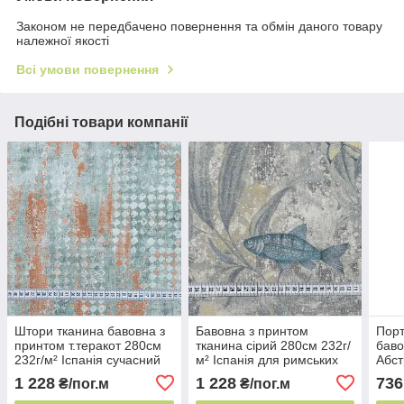
Законом не передбачено повернення та обмін даного товару
належної якості
Всі умови повернення
Подібні товари компанії
Штори тканина бавовна з
Бавовна з принтом
Порт
принтом т.теракот 280см
тканина сірий 280см 232г/
баво
232г/м² Іспанія сучасний
м² Іспанія для римських
Абст
принт
штор
232г
1 228
1 228
736
₴/пог.м
₴/пог.м
диза