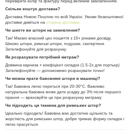
перевірити колір та фактуру перед великим замовленням.
Скільки коштує доставка?
Доставка Новою Поштою по всій Україні. Умови безкоштовної
доставки дивіться на
сторінці доставки
.
Чи шиєте ви штори на замовлення?
Так! Маємо власний цех пошиття з 15+ роками досвіду.
Шиємо штори, римські штори, подушки, скатертини.
Зателефонуйте для розрахунку.
Як розрахувати потрібний метраж?
Довжина карниза × коефіцієнт складок (1.5-2x для портьєр).
Зателефонуйте — допоможемо розрахувати точно!
Чи можна прати бавовняні штори в машинці?
Так! Бавовна легко переться при 20-30°C. Важливо:
натуральна бавовна може дати усадку до 3% після першого
прання — враховуйте це при розрахунку метражу.
Чи підходить ця тканина для римських штор?
Ідеально підходить! Бавовна має достатню щільність та
жорсткість для римських штор, добре тримає форму складок і
легко прасується.