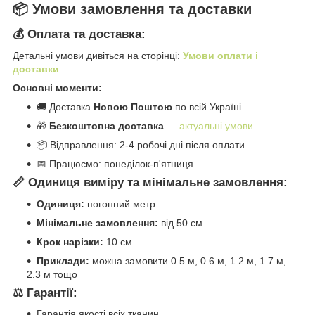
📦 Умови замовлення та доставки
💰 Оплата та доставка:
Детальні умови дивіться на сторінці:
Умови оплати і
доставки
Основні моменти:
🚚 Доставка
Новою Поштою
по всій Україні
🎁
Безкоштовна доставка
—
актуальні умови
📦 Відправлення: 2-4 робочі дні після оплати
📅 Працюємо: понеділок-п'ятниця
📏 Одиниця виміру та мінімальне замовлення:
Одиниця:
погонний метр
Мінімальне замовлення:
від 50 см
Крок нарізки:
10 см
Приклади:
можна замовити 0.5 м, 0.6 м, 1.2 м, 1.7 м,
2.3 м тощо
⚖️ Гарантії:
Гарантія якості всіх тканин