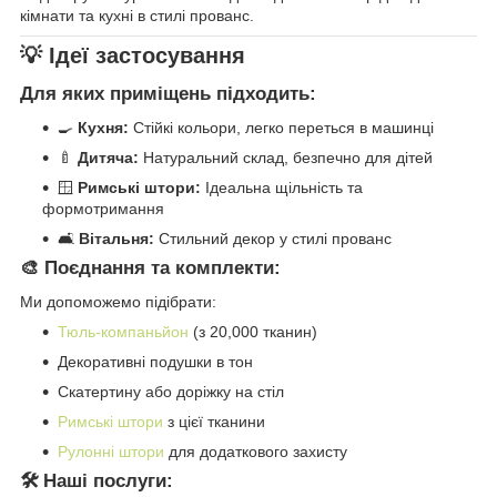
кімнати та кухні в стилі прованс.
💡 Ідеї застосування
Для яких приміщень підходить:
🍳
Кухня:
Стійкі кольори, легко переться в машинці
🍼
Дитяча:
Натуральний склад, безпечно для дітей
🪟
Римські штори:
Ідеальна щільність та
формотримання
🛋️
Вітальня:
Стильний декор у стилі прованс
🎨 Поєднання та комплекти:
Ми допоможемо підібрати:
Тюль-компаньйон
(з 20,000 тканин)
Декоративні подушки в тон
Скатертину або доріжку на стіл
Римські штори
з цієї тканини
Рулонні штори
для додаткового захисту
🛠️ Наші послуги: