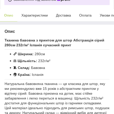
Опис
Характеристики
Доставка
Оплата
Умови п
Опис
Тканина бавовна з принтом для штор Абстракція сірий
280см 232г/м² Іспанія сучасний принт
📏 Ширина:
280см
⚖️ Щільність:
232г/м²
🧵 Склад:
Бавовна
🌍 Країна:
Іспанія
Натуральна бавовняна тканина — це класика для штор, яку
ми рекомендуємо вже 15 років з абстрактним принтом у
відтінку сірий. Бавовна приємна на дотик, має стійке
забарвлення і легко переться в машинці. Щільність 232г/м²
достатня для функціональних штор із гарними складками.
Цей матеріал ідеально підходить для римських штор, подушок
та декору. Натуральний склад — відмінний вибір для дитячої