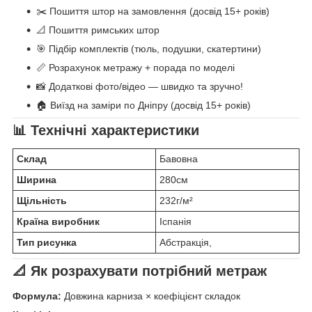
✂️ Пошиття штор на замовлення (досвід 15+ років)
📐 Пошиття римських штор
🎯 Підбір комплектів (тюль, подушки, скатертини)
📏 Розрахунок метражу + порада по моделі
📸 Додаткові фото/відео — швидко та зручно!
🏠 Виїзд на заміри по Дніпру (досвід 15+ років)
📊 Технічні характеристики
Склад
Бавовна
Ширина
280см
Щільність
232г/м²
Країна виробник
Іспанія
Тип рисунка
Абстракція,
📐 Як розрахувати потрібний метраж
Формула:
Довжина карниза × коефіцієнт складок