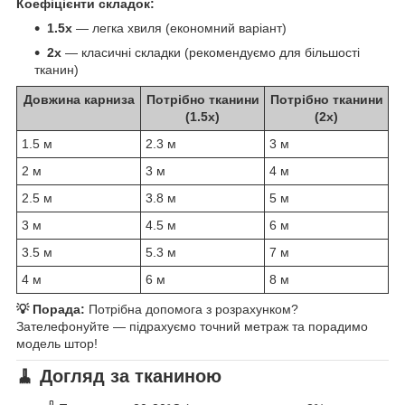
Коефіцієнти складок:
1.5x
— легка хвиля (економний варіант)
2x
— класичні складки (рекомендуємо для більшості
тканин)
Довжина карниза
Потрібно тканини
Потрібно тканини
(1.5x)
(2x)
1.5 м
2.3 м
3 м
2 м
3 м
4 м
2.5 м
3.8 м
5 м
3 м
4.5 м
6 м
3.5 м
5.3 м
7 м
4 м
6 м
8 м
💡 Порада:
Потрібна допомога з розрахунком?
Зателефонуйте — підрахуємо точний метраж та порадимо
модель штор!
🧹 Догляд за тканиною