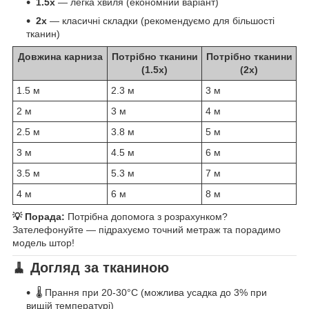
1.5x
— легка хвиля (економний варіант)
2x
— класичні складки (рекомендуємо для більшості
тканин)
Довжина карниза
Потрібно тканини
Потрібно тканини
(1.5x)
(2x)
1.5 м
2.3 м
3 м
2 м
3 м
4 м
2.5 м
3.8 м
5 м
3 м
4.5 м
6 м
3.5 м
5.3 м
7 м
4 м
6 м
8 м
💡 Порада:
Потрібна допомога з розрахунком?
Зателефонуйте — підрахуємо точний метраж та порадимо
модель штор!
🧹 Догляд за тканиною
🌡️ Прання при 20-30°C (можлива усадка до 3% при
вищій температурі)