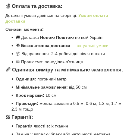
💰 Оплата та доставка:
Детальні умови дивіться на сторінці:
Умови оплати і
доставки
Основні моменти:
🚚 Доставка
Новою Поштою
по всій Україні
🎁
Безкоштовна доставка
—
актуальні умови
📦 Відправлення: 2-4 робочі дні після оплати
📅 Працюємо: понеділок-п'ятниця
📏 Одиниця виміру та мінімальне замовлення:
Одиниця:
погонний метр
Мінімальне замовлення:
від 50 см
Крок нарізки:
10 см
Приклади:
можна замовити 0.5 м, 0.6 м, 1.2 м, 1.7 м,
2.3 м тощо
⚖️ Гарантії:
Гарантія якості всіх тканин
Заміна у випадку браку або неточності метража