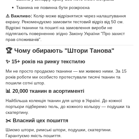
Тканина не повинна бути розкроєна
⚠️ Важливо:
Колір може відрізнятися через налаштування
екрану. Рекомендуємо замовити тестовий відріз від 50 см.
Відрізні тканини та пошиті на замовлення вироби не
підлягають поверненню згідно Закону України "Про захист
прав споживачів".
🏆 Чому обирають "Штори Танова"
✨ 15+ років на ринку текстилю
Ми не просто продаємо тканини — ми живемо ними. За 15
років роботи ми особисто протестували тисячі тканин та
пошили сотні штор.
📊 20,000 тканин в асортименті
Найбільша колекція тканин для штор в Україні. До кожної
портьєри підберемо тюль, до кожного кольору — подушки та
скатертину.
✂️ Власний цех пошиття
Шиємо штори, римські штори, подушки, скатертини.
Гарантуємо якість пошиття.