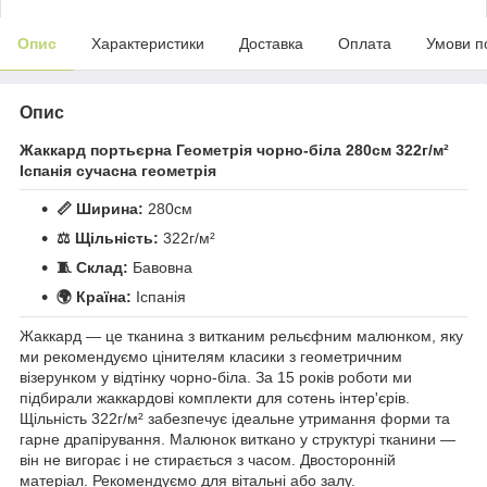
Опис
Характеристики
Доставка
Оплата
Умови п
Опис
Жаккард портьєрна Геометрія чорно-біла 280см 322г/м²
Іспанія сучасна геометрія
📏 Ширина:
280см
⚖️ Щільність:
322г/м²
🧵 Склад:
Бавовна
🌍 Країна:
Іспанія
Жаккард — це тканина з витканим рельєфним малюнком, яку
ми рекомендуємо цінителям класики з геометричним
візерунком у відтінку чорно-біла. За 15 років роботи ми
підбирали жаккардові комплекти для сотень інтер'єрів.
Щільність 322г/м² забезпечує ідеальне утримання форми та
гарне драпірування. Малюнок виткано у структурі тканини —
він не вигорає і не стирається з часом. Двосторонній
матеріал. Рекомендуємо для вітальні або залу.