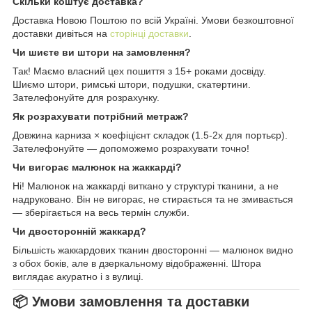
Скільки коштує доставка?
Доставка Новою Поштою по всій Україні. Умови безкоштовної
доставки дивіться на
сторінці доставки
.
Чи шиєте ви штори на замовлення?
Так! Маємо власний цех пошиття з 15+ роками досвіду.
Шиємо штори, римські штори, подушки, скатертини.
Зателефонуйте для розрахунку.
Як розрахувати потрібний метраж?
Довжина карниза × коефіцієнт складок (1.5-2x для портьєр).
Зателефонуйте — допоможемо розрахувати точно!
Чи вигорає малюнок на жаккарді?
Ні! Малюнок на жаккарді виткано у структурі тканини, а не
надруковано. Він не вигорає, не стирається та не змивається
— зберігається на весь термін служби.
Чи двосторонній жаккард?
Більшість жаккардових тканин двосторонні — малюнок видно
з обох боків, але в дзеркальному відображенні. Штора
виглядає акуратно і з вулиці.
📦 Умови замовлення та доставки