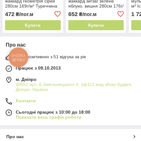
жаккард геометрія сірий
жаккард зигзаг зелене
муль
280см 169г/м² Туреччина
яблуко, вишня 280см 176г/
м² І
сучасна геометрія
м² Іспанія сучасна
472
652
1 7
₴/пог.м
₴/пог.м
геометрія
Купити
Купити
Про нас
98% позитивних з 51 відгука за рік
КНОПКА
ЗВ'ЯЗКУ
Працює з 09.10.2013
м. Дніпро
49051 вул. Б.Хмельницького 4, оф112 вхід збоку будівлі,
Дніпро, Україна
Контакти
Сьогодні працює з 10:00 до 18:00
Показати весь графік роботи
Про нас