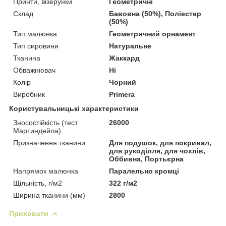
Принти, візерунки
Геометричні
Склад
Бавовна (50%), Поліестер
(50%)
Тип малюнка
Геометричний орнамент
Тип сировини
Натуральне
Тканина
Жаккард
Обважнювач
Ні
Колір
Чорний
Виробник
Primera
Користувальницькі характеристики
Зносостійкість (тест
26000
Мартиндейла)
Призначення тканини
Для подушок, для покривал,
для рукоділля, для чохлів,
Оббивна, Портьєрна
Напрямок малюнка
Паралельно кромці
Щільність, г/м2
322 г/м2
Ширина тканини (мм)
2800
Приховати