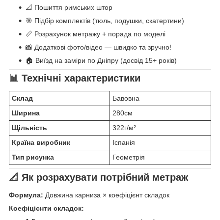
📐 Пошиття римських штор
🎯 Підбір комплектів (тюль, подушки, скатертини)
📏 Розрахунок метражу + порада по моделі
📸 Додаткові фото/відео — швидко та зручно!
🏠 Виїзд на заміри по Дніпру (досвід 15+ років)
📊 Технічні характеристики
Склад
Бавовна
Ширина
280см
Щільність
322г/м²
Країна виробник
Іспанія
Тип рисунка
Геометрія
📐 Як розрахувати потрібний метраж
Формула:
Довжина карниза × коефіцієнт складок
Коефіцієнти складок: