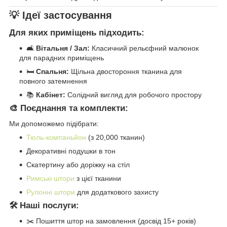
💡 Ідеї застосування
Для яких приміщень підходить:
🛋️
Вітальня / Зал:
Класичний рельєфний малюнок
для парадних приміщень
🛏️
Спальня:
Щільна двостороння тканина для
повного затемнення
📚
Кабінет:
Солідний вигляд для робочого простору
🎨 Поєднання та комплекти:
Ми допоможемо підібрати:
Тюль-компаньйон
(з 20,000 тканин)
Декоративні подушки в тон
Скатертину або доріжку на стіл
Римські штори
з цієї тканини
Рулонні штори
для додаткового захисту
🛠️ Наші послуги:
✂️ Пошиття штор на замовлення (досвід 15+ років)