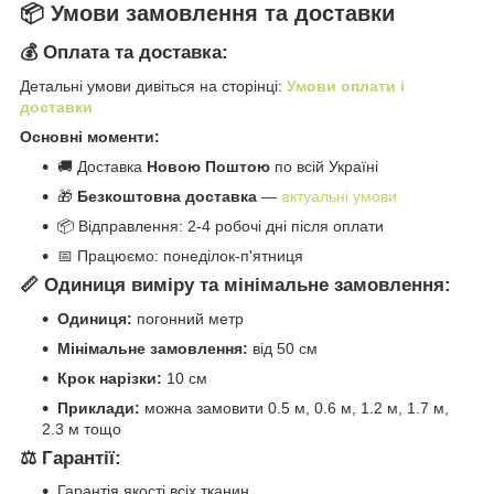
📦 Умови замовлення та доставки
💰 Оплата та доставка:
Детальні умови дивіться на сторінці:
Умови оплати і
доставки
Основні моменти:
🚚 Доставка
Новою Поштою
по всій Україні
🎁
Безкоштовна доставка
—
актуальні умови
📦 Відправлення: 2-4 робочі дні після оплати
📅 Працюємо: понеділок-п'ятниця
📏 Одиниця виміру та мінімальне замовлення:
Одиниця:
погонний метр
Мінімальне замовлення:
від 50 см
Крок нарізки:
10 см
Приклади:
можна замовити 0.5 м, 0.6 м, 1.2 м, 1.7 м,
2.3 м тощо
⚖️ Гарантії:
Гарантія якості всіх тканин