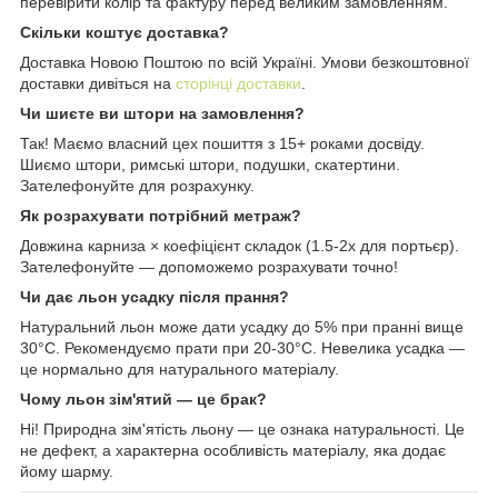
перевірити колір та фактуру перед великим замовленням.
Скільки коштує доставка?
Доставка Новою Поштою по всій Україні. Умови безкоштовної
доставки дивіться на
сторінці доставки
.
Чи шиєте ви штори на замовлення?
Так! Маємо власний цех пошиття з 15+ роками досвіду.
Шиємо штори, римські штори, подушки, скатертини.
Зателефонуйте для розрахунку.
Як розрахувати потрібний метраж?
Довжина карниза × коефіцієнт складок (1.5-2x для портьєр).
Зателефонуйте — допоможемо розрахувати точно!
Чи дає льон усадку після прання?
Натуральний льон може дати усадку до 5% при пранні вище
30°C. Рекомендуємо прати при 20-30°C. Невелика усадка —
це нормально для натурального матеріалу.
Чому льон зім'ятий — це брак?
Ні! Природна зім'ятість льону — це ознака натуральності. Це
не дефект, а характерна особливість матеріалу, яка додає
йому шарму.