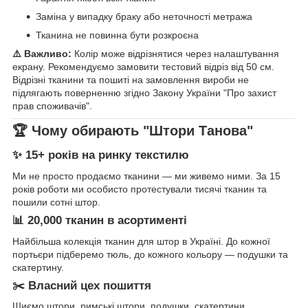
Заміна у випадку браку або неточності метража
Тканина не повинна бути розкроєна
⚠️ Важливо:
Колір може відрізнятися через налаштування
екрану. Рекомендуємо замовити тестовий відріз від 50 см.
Відрізні тканини та пошиті на замовлення вироби не
підлягають поверненню згідно Закону України "Про захист
прав споживачів".
🏆 Чому обирають "Штори Танова"
✨ 15+ років на ринку текстилю
Ми не просто продаємо тканини — ми живемо ними. За 15
років роботи ми особисто протестували тисячі тканин та
пошили сотні штор.
📊 20,000 тканин в асортименті
Найбільша колекція тканин для штор в Україні. До кожної
портьєри підберемо тюль, до кожного кольору — подушки та
скатертину.
✂️ Власний цех пошиття
Шиємо штори, римські штори, подушки, скатертини.