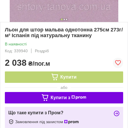
Льон для штор мальва однотонна 275см 273г/
м² Іспанія під натуральну тканину
В наявності
Код: 339940
Роздріб
2 038
₴/пог.м
Купити
або
Купити з
Що таке купити з Пром?
Замовлення під захистом