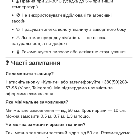
🌡️ Прання при 20-30°C (усадка до 5% при вищій
температурі)
🚫 Не використовувати відбілювачі та агресивні
засоби
👕 Прасувати злегка вологу тканину з виворітного боку
⚠️ Льон має природну зім'ятість — це ознака
натуральності, а не дефект
🧴 Рекомендуємо пилосос або делікатне струшування
❓ Часті запитання
Як замовити тканину?
Натисніть кнопку «Купити» або зателефонуйте +380(50)208-
57-98 (Viber, Telegram). Ми підтвердимо наявність та
оформимо замовлення.
Яке мінімальне замовлення?
Мінімальне замовлення — від 50 см. Крок нарізки — 10 см.
Можна замовити 0.5 м, 0.7 м, 1.3 м тощо.
Чи можна замовити зразок тканини?
Так, можна замовити тестовий відріз від 50 см. Рекомендуємо