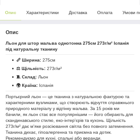
Опис
Характеристики
Доставка
Оплата
Умови п
Опис
Льон для штор мальва однотонна 275см 273г/м² Іспанія
під натуральну тканину
📏 Ширина:
275см
⚖️ Щільність:
273г/м²
🧵 Склад:
Льон
🌍 Країна:
Іспанія
Портьєрний льон — це тканина з натуральною фактурою та
характерними вузликами, що створюють відчуття справжнього
природного матеріалу у відтінку мальва. За 15 років ми
бачили, як льон стає все популярнішим — його обирають для
скандинавського стилю, еко-інтер'єрів та кухонь. Щільність
273г/м² дає м'яке розсіювання світла без повного затемнення.
Тканина дихає, гіпоалергенна та приємна на дотик.
Рекомендуємо для кухні, спальні або веранди.