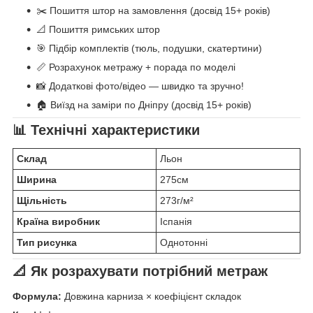
✂️ Пошиття штор на замовлення (досвід 15+ років)
📐 Пошиття римських штор
🎯 Підбір комплектів (тюль, подушки, скатертини)
📏 Розрахунок метражу + порада по моделі
📸 Додаткові фото/відео — швидко та зручно!
🏠 Виїзд на заміри по Дніпру (досвід 15+ років)
📊 Технічні характеристики
Склад
Льон
Ширина
275см
Щільність
273г/м²
Країна виробник
Іспанія
Тип рисунка
Однотонні
📐 Як розрахувати потрібний метраж
Формула:
Довжина карниза × коефіцієнт складок