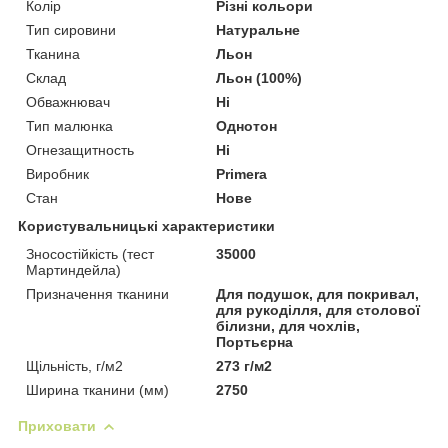
Колір
Різні кольори
Тип сировини
Натуральне
Тканина
Льон
Склад
Льон (100%)
Обважнювач
Ні
Тип малюнка
Однотон
Огнезащитность
Ні
Виробник
Primera
Стан
Нове
Користувальницькі характеристики
Зносостійкість (тест
35000
Мартиндейла)
Призначення тканини
Для подушок, для покривал,
для рукоділля, для столової
білизни, для чохлів,
Портьєрна
Щільність, г/м2
273 г/м2
Ширина тканини (мм)
2750
Приховати