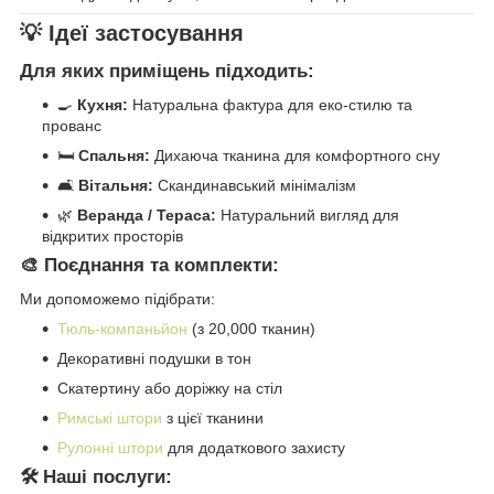
💡 Ідеї застосування
Для яких приміщень підходить:
🍳
Кухня:
Натуральна фактура для еко-стилю та
прованс
🛏️
Спальня:
Дихаюча тканина для комфортного сну
🛋️
Вітальня:
Скандинавський мінімалізм
🌿
Веранда / Тераса:
Натуральний вигляд для
відкритих просторів
🎨 Поєднання та комплекти:
Ми допоможемо підібрати:
Тюль-компаньйон
(з 20,000 тканин)
Декоративні подушки в тон
Скатертину або доріжку на стіл
Римські штори
з цієї тканини
Рулонні штори
для додаткового захисту
🛠️ Наші послуги: