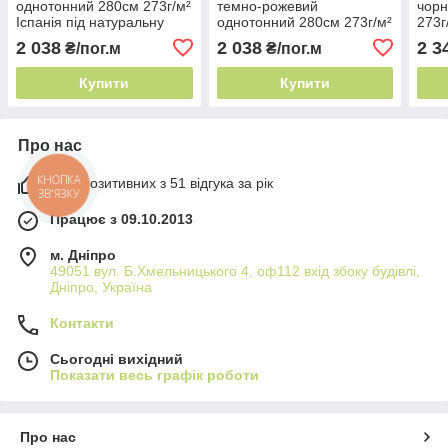
однотонний 280см 273г/м²
темно-рожевий
чорн
Іспанія під натуральну
однотонний 280см 273г/м²
273г
тканину
Іспанія під натуральну
нату
2 038
2 038
2 3
₴/пог.м
₴/пог.м
тканину
Купити
Купити
Про нас
98% позитивних з 51 відгука за рік
КНОПКА
ЗВ'ЯЗКУ
Працює з 09.10.2013
м. Дніпро
49051 вул. Б.Хмельницького 4, оф112 вхід збоку будівлі,
Дніпро, Україна
Контакти
Сьогодні вихідний
Показати весь графік роботи
Про нас