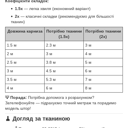
Коефіцієнти складок:
1.5x
— легка хвиля (економний варіант)
2x
— класичні складки (рекомендуємо для більшості
тканин)
Довжина карниза
Потрібно тканини
Потрібно тканини
(1.5x)
(2x)
1.5 м
2.3 м
3 м
2 м
3 м
4 м
2.5 м
3.8 м
5 м
3 м
4.5 м
6 м
3.5 м
5.3 м
7 м
4 м
6 м
8 м
💡 Порада:
Потрібна допомога з розрахунком?
Зателефонуйте — підрахуємо точний метраж та порадимо
модель штор!
🧹 Догляд за тканиною