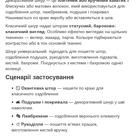
Декоративний шнур — це
плетений або кручений канатик
з
блискучих або матових волокон, який використовується для
оздоблення штор, ламбрекенів, подушок і покривал.
Нашивається по краю виробу або вставляється в шов.
Класичний шнур надає шторам
статусний, бароково-
класичний вигляд
. Особливо ефектно виглядає на щільних
тканинах — велюр, жакард, парча. Кольори підбираються
контрастно або в тон основній тканині.
Шнур універсальний: підходить для пошиття штор,
оздоблення подушок, рукоділля, виготовлення підхватів,
кистей, бахроми. Поєднується з кистями і бахромою однієї
колекції.
Сценарії застосування
🪟
Окантовка штор
— нашити по краю для
класичного оздоблення.
🛋️
Подушки і покривала
— декоративний шнур у шві
наволочки.
🎭
Ламбрекени
— оздоблення верхнього елементу.
🎨
Рукоділля
— пошиття м'яких іграшок,
виготовлення кистей вручну.