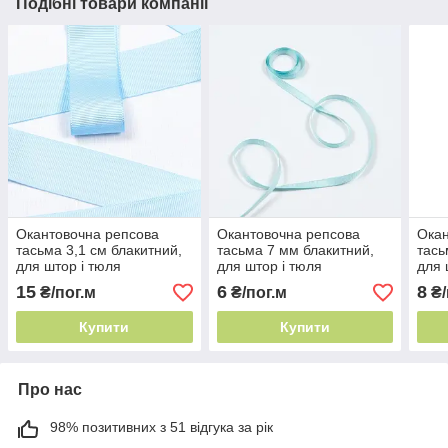
Подібні товари компанії
Окантовочна репсова
Окантовочна репсова
Окан
тасьма 3,1 см блакитний,
тасьма 7 мм блакитний,
тась
для штор і тюля
для штор і тюля
для 
15
6
8
₴/пог.м
₴/пог.м
₴/
Купити
Купити
Про нас
98% позитивних з 51 відгука за рік