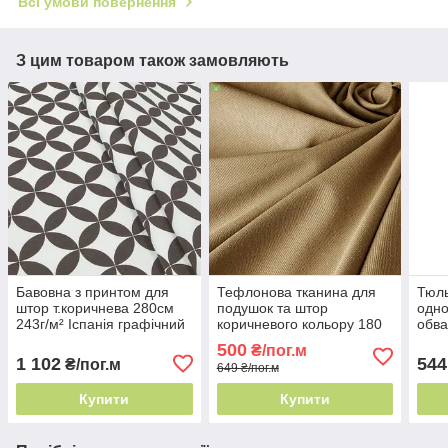
Всі умови повернення
З цим товаром також замовляють
Бавовна з принтом для
Тефлонова тканина для
Тюль
штор т.коричнева 280см
подушок та штор
одно
243г/м² Іспанія графічний
коричневого кольору 180
обва
принт
см Туреччина - легке
Туре
500
₴/пог.м
прання
пра
1 102
544
₴/пог.м
649 ₴/пог.м
Купити
Купити