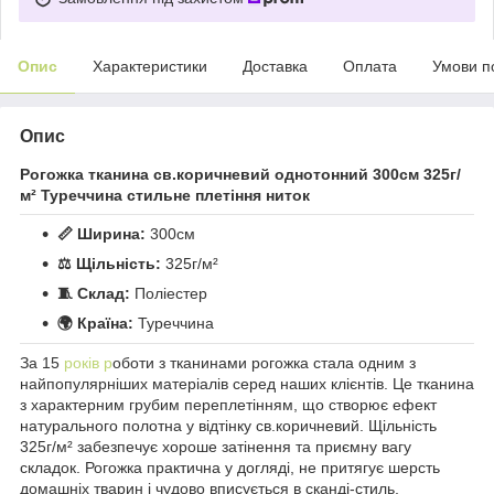
Опис
Характеристики
Доставка
Оплата
Умови п
Опис
Рогожка тканина св.коричневий однотонний 300см 325г/
м² Туреччина стильне плетіння ниток
📏 Ширина:
300см
⚖️ Щільність:
325г/м²
🧵 Склад:
Поліестер
🌍 Країна:
Туреччина
За 15
років р
оботи з тканинами рогожка стала одним з
найпопулярніших матеріалів серед наших клієнтів. Це тканина
з характерним грубим переплетінням, що створює ефект
натурального полотна у відтінку св.коричневий. Щільність
325г/м² забезпечує хороше затінення та приємну вагу
складок. Рогожка практична у догляді, не притягує шерсть
домашніх тварин і чудово вписується в сканді-стиль,