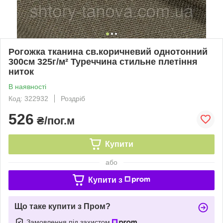
Рогожка тканина св.коричневий однотонний
300см 325г/м² Туреччина стильне плетіння
ниток
В наявності
Код: 322932
Роздріб
526
₴/пог.м
Купити
або
Купити з
Що таке купити з Пром?
Замовлення під захистом