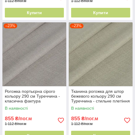
1 112 ₴/пог.м
1 112 ₴/пог.м
Купити
Купити
–23%
–23%
Рогожка портьєрна сірого
Тканина рогожка для штор
кольору 290 см Туреччина -
бежевого кольору 290 см
класична фактура
Туреччина - стильне плетіння
ниток
В наявності
В наявності
855
855
₴/пог.м
₴/пог.м
1 112 ₴/пог.м
1 112 ₴/пог.м