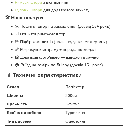
Римські штори
з цієї тканини
Рулонні штори
для додаткового захисту
🛠️ Наші послуги:
✂️ Пошиття штор на замовлення (досвід 15+ років)
📐 Пошиття римських штор
🎯 Підбір комплектів (тюль, подушки, скатертини)
📏 Розрахунок метражу + порада по моделі
📸 Додаткові фото/відео — швидко та зручно!
🏠 Виїзд на заміри по Дніпру (досвід 15+ років)
📊 Технічні характеристики
Склад
Поліестер
Ширина
300см
Щільність
325г/м²
Країна виробник
Туреччина
Тип рисунка
Однотонні