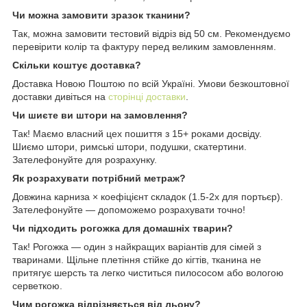
Чи можна замовити зразок тканини?
Так, можна замовити тестовий відріз від 50 см. Рекомендуємо
перевірити колір та фактуру перед великим замовленням.
Скільки коштує доставка?
Доставка Новою Поштою по всій Україні. Умови безкоштовної
доставки дивіться на
сторінці доставки
.
Чи шиєте ви штори на замовлення?
Так! Маємо власний цех пошиття з 15+ роками досвіду.
Шиємо штори, римські штори, подушки, скатертини.
Зателефонуйте для розрахунку.
Як розрахувати потрібний метраж?
Довжина карниза × коефіцієнт складок (1.5-2x для портьєр).
Зателефонуйте — допоможемо розрахувати точно!
Чи підходить рогожка для домашніх тварин?
Так! Рогожка — один з найкращих варіантів для сімей з
тваринами. Щільне плетіння стійке до кігтів, тканина не
притягує шерсть та легко чиститься пилососом або вологою
серветкою.
Чим рогожка відрізняється від льону?