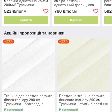
молочна однотонна 280см
св.сіро-бежевий
рого
204г/м² Туреччина
однотонний дволицьова
блак
стильне плетіння ниток
305см 186г/м² Туреччина
270с
523
760
592
₴/пог.м
₴/пог.м
стильне плетіння ниток
стил
Купити
Купити
Акційні пропозиції та новинки
–23%
–23%
Тканина для портьєр рогожка
Портьєрна тканина рогожка
білого кольору 290 см
бежевого кольору 290 см
Туреччина - благородне
Туреччина - стильне плетіння
плетіння
ниток
В наявності
В наявності