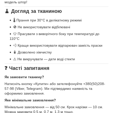
модель штор!
🧹 Догляд за тканиною
🌡️ Прання при 30°C в делікатному режимі
🚫 Не використовувати відбілювачі
👕 Прасувати з виворітного боку при температурі до
110°C
💨 Краще використовувати відпарювач замість праски
🧴 Дозволено хімчистку
⚠️ Не викручувати — дати воді стекти
❓ Часті запитання
Як замовити тканину?
Натисніть кнопку «Купити» або зателефонуйте +380(50)208-
57-98 (Viber, Telegram). Ми підтвердимо наявність та
оформимо замовлення.
Яке мінімальне замовлення?
Мінімальне замовлення — від 50 см. Крок нарізки — 10 см.
Можна замовити 0.5 м, 0.7 м, 1.3 м тощо.