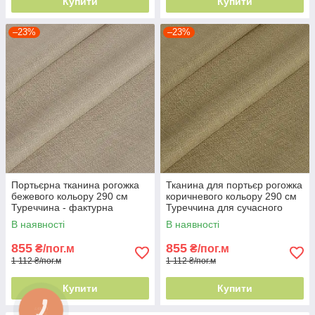
Купити
Купити
–23%
–23%
Портьєрна тканина рогожка
Тканина для портьєр рогожка
бежевого кольору 290 см
коричневого кольору 290 см
Туреччина - фактурна
Туреччина для сучасного
поверхня
інтер'єру
В наявності
В наявності
855
855
₴/пог.м
₴/пог.м
1 112 ₴/пог.м
1 112 ₴/пог.м
Купити
Купити