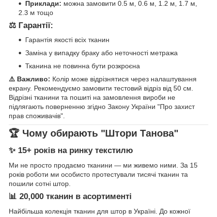
Приклади:
можна замовити 0.5 м, 0.6 м, 1.2 м, 1.7 м,
2.3 м тощо
⚖️ Гарантії:
Гарантія якості всіх тканин
Заміна у випадку браку або неточності метража
Тканина не повинна бути розкроєна
⚠️ Важливо:
Колір може відрізнятися через налаштування
екрану. Рекомендуємо замовити тестовий відріз від 50 см.
Відрізні тканини та пошиті на замовлення вироби не
підлягають поверненню згідно Закону України "Про захист
прав споживачів".
🏆 Чому обирають "Штори Танова"
✨ 15+ років на ринку текстилю
Ми не просто продаємо тканини — ми живемо ними. За 15
років роботи ми особисто протестували тисячі тканин та
пошили сотні штор.
📊 20,000 тканин в асортименті
Найбільша колекція тканин для штор в Україні. До кожної