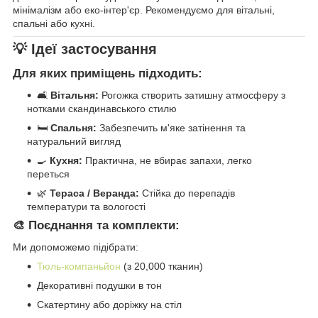
мінімалізм або еко-інтер'єр. Рекомендуємо для вітальні,
спальні або кухні.
💡 Ідеї застосування
Для яких приміщень підходить:
🛋️
Вітальня:
Рогожка створить затишну атмосферу з
нотками скандинавського стилю
🛏️
Спальня:
Забезпечить м'яке затінення та
натуральний вигляд
🍳
Кухня:
Практична, не вбирає запахи, легко
переться
🌿
Тераса / Веранда:
Стійка до перепадів
температури та вологості
🎨 Поєднання та комплекти:
Ми допоможемо підібрати:
Тюль-компаньйон
(з 20,000 тканин)
Декоративні подушки в тон
Скатертину або доріжку на стіл