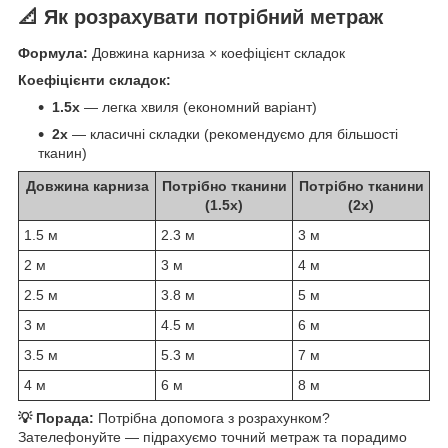
📐 Як розрахувати потрібний метраж
Формула:
Довжина карниза × коефіцієнт складок
Коефіцієнти складок:
1.5x
— легка хвиля (економний варіант)
2x
— класичні складки (рекомендуємо для більшості
тканин)
Довжина карниза
Потрібно тканини
Потрібно тканини
(1.5x)
(2x)
1.5 м
2.3 м
3 м
2 м
3 м
4 м
2.5 м
3.8 м
5 м
3 м
4.5 м
6 м
3.5 м
5.3 м
7 м
4 м
6 м
8 м
💡 Порада:
Потрібна допомога з розрахунком?
Зателефонуйте — підрахуємо точний метраж та порадимо