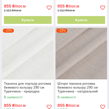
855
855
₴/пог.м
₴/пог.м
1 112 ₴/пог.м
1 112 ₴/пог.м
Купити
Купити
–23%
–23%
Тканина для портьєр рогожка
Штори тканина рогожка
бежевого кольору 290 см
бежевого кольору 290 см
Туреччина - природна
Туреччина - натуральний
текстура
ефект
В наявності
В наявності
855
855
₴/пог.м
₴/пог.м