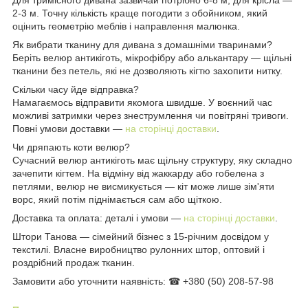
2-3 м. Точну кількість краще погодити з обойником, який
оцінить геометрію меблів і направлення малюнка.
Як вибрати тканину для дивана з домашніми тваринами?
Беріть велюр антикіготь, мікрофібру або алькантару — щільні
тканини без петель, які не дозволяють кігтю захопити нитку.
Скільки часу йде відправка?
Намагаємось відправити якомога швидше. У воєнний час
можливі затримки через знеструмлення чи повітряні тривоги.
Повні умови доставки —
на сторінці доставки
.
Чи дряпають коти велюр?
Сучасний велюр антикіготь має щільну структуру, яку складно
зачепити кігтем. На відміну від жаккарду або гобелена з
петлями, велюр не висмикується — кіт може лише зім'яти
ворс, який потім піднімається сам або щіткою.
Доставка та оплата: деталі і умови —
на сторінці доставки
.
Штори Танова — сімейний бізнес з 15-річним досвідом у
текстилі. Власне виробництво рулонних штор, оптовий і
роздрібний продаж тканин.
Замовити або уточнити наявність: ☎ +380 (50) 208-57-98