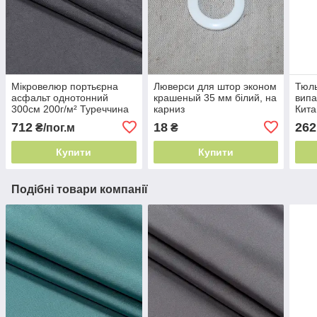
Мікровелюр портьєрна
Люверси для штор эконом
Тюль
асфальт однотонний
крашеный 35 мм білий, на
випа
300см 200г/м² Туреччина
карниз
Кита
штори софт
712
18
262
₴/пог.м
₴
Купити
Купити
Подібні товари компанії