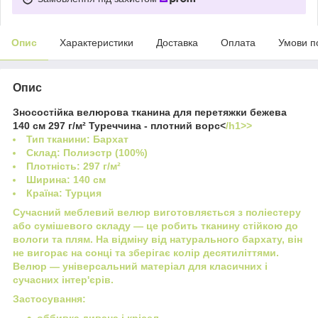
Опис
Характеристики
Доставка
Оплата
Умови п
Опис
Зносостійка велюрова тканина для перетяжки бежева
140 см 297 г/м² Туреччина - плотний ворс<
/h1>>
Тип тканини: Бархат
Склад: Полиэстр (100%)
Плотність: 297 г/м²
Ширина: 140 см
Країна: Турция
Сучасний меблевий велюр виготовляється з поліестеру
або сумішевого складу — це робить тканину стійкою до
вологи та плям. На відміну від натурального бархату, він
не вигорає на сонці та зберігає колір десятиліттями.
Велюр — універсальний матеріал для класичних і
сучасних інтер'єрів.
Застосування:
оббивка дивана і крісел