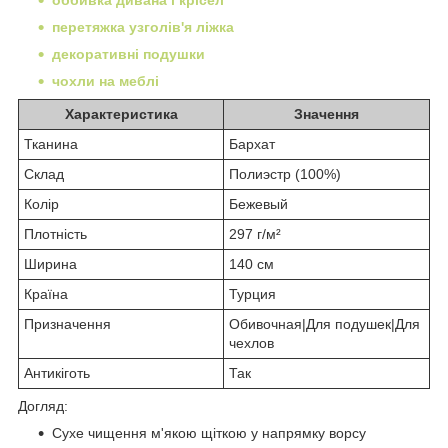
перетяжка узголів'я ліжка
декоративні подушки
чохли на меблі
Характеристика
Значення
Тканина
Бархат
Склад
Полиэстр (100%)
Колір
Бежевый
Плотність
297 г/м²
Ширина
140 см
Країна
Турция
Призначення
Обивочная|Для подушек|Для
чехлов
Антикіготь
Так
Догляд:
Сухе чищення м'якою щіткою у напрямку ворсу