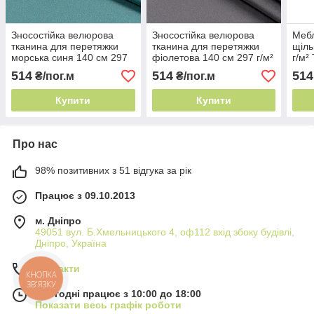
Зносостійка велюрова
Зносостійка велюрова
Мебл
тканина для перетяжки
тканина для перетяжки
щіль
морська синя 140 см 297
фіолетова 140 см 297 г/м²
г/м²
г/м² - тканина для крісла
Туреччина - не пиллингує
для 
514
514
514
₴/пог.м
₴/пог.м
Купити
Купити
Про нас
98% позитивних з 51 відгука за рік
Працює з 09.10.2013
м. Дніпро
49051 вул. Б.Хмельницького 4, оф112 вхід збоку будівлі,
Дніпро, Україна
Контакти
КНОПКА
ЗВ'ЯЗКУ
Сьогодні працює з 10:00 до 18:00
Показати весь графік роботи