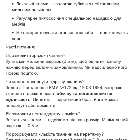
Локальні плями — вологою губкою з нейтральним
мильним розчином
Регулярне пилососіння спеціальною насадкою для
меблів
Не використовувати агресивні засоби — пошкоджують
ворс
Часті питання:
Як замовити зразок тканини?
Купіть мінімальний відрізок (0.5 м), щоб оцінити тканину
наживо перед великим замовленням. Ми надсилаємо його
Новою поштою.
Чи можна повернути відрізну тканину?
Згідно з Постановою КМУ №172 від 19.03.1994, метражні
тканини належної якості
обміну та поверненню не
підлягають
. Виняток — виробничий брак: його можна
повернути або обміняти.
Як замовити нестандартну кількість?
Зв'яжіться з нами — відріжемо під ваш розмір. Мінімальний
відрізок — 0.5 м.
Як розрахувати кількість тканини на перетяжку?
Для тримісного дивана зазвичай потрібно 6-8 м, для крісла —